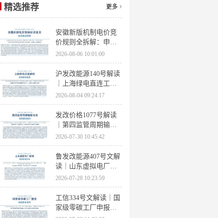
精选推荐
更多
安徽新版机制电价竞
价规则全拆解：申报
条件、保函罚则、出
2026-08-06 10:01:00
清机制、聚合商门槛
沪发改能源140号解读
｜上海绿电直连工作
方案 申报条件、源荷
2026-08-04 09:24:17
指标、场景优先级全
梳理
发改价格1077号解读
｜第四监管周期输配
电价落地 电量电价下
2026-07-30 10:45:42
调容量电价上调
鲁发改能源407号文解
读｜山东虚拟电厂管
理办法全文 分布式光
2026-07-28 10:23:59
伏打包入市规则详解
工信334号文解读｜国
家级零碳工厂申报条
件、三大硬性指标、