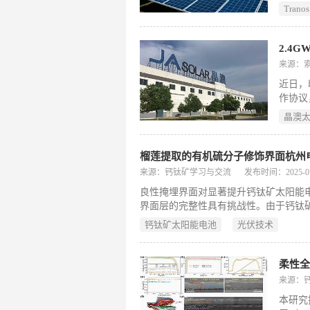
阳能光
Tranos
破长期
来源：
近日，印
作协议
该项目
晶澳
来源：钙钛矿学习与交流
发布时间：2025-07-0
良性掩埋界面对显著提升钙钛矿太阳能
界面层的完整性具有挑战性。由于钙钛
而影响器件的可扩展性和长期稳定性。
钙钛矿太阳能电池
光伏技术
种有机分子来修饰 SnO₂与钙钛矿之
至关重要。此外，SnO₂与钙钛矿层之
最终，性能最优的钙钛矿太阳能电池实现了 
来源：
本研究