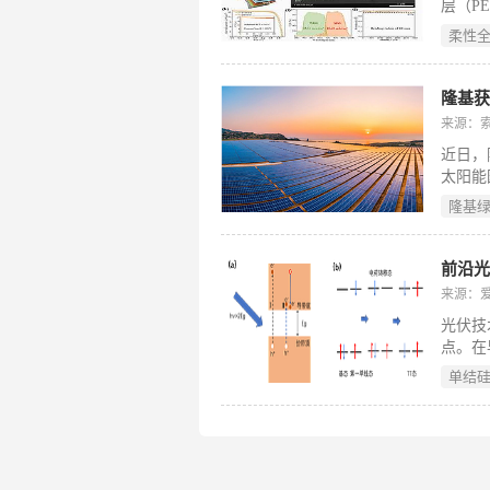
层（PE
和钙钛
柔性
时，S
隆基
来源：
近日，
太阳能园
9 背接触
隆基
发、EP
来源：
光伏技
点。在
(激子
单结
倍增(mu
——特
个高能
率提升
子分裂