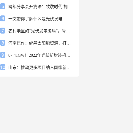
5
跨年分享会开篇语：致敬时代 拥抱变革
6
一文带你了解什么是光伏发电
7
农村地区的“光伏发电骗局”，号称能用屋顶赚钱，不少人已经上当
8
河南焦作：统筹太阳能资源，打造百万千瓦级光伏基地
9
87.41GW！2022年光伏新增装机规模发布
10
山东：推动更多项目纳入国家新增风光大基地项目
1
安装光伏发电申报流程四步走 手把手教你装起光伏电站
2
光伏发电是什么？光伏发电的优缺点有哪些？
3
6月21日 锅底料国内价格
4
光伏企业的业绩预告，透漏了这些信号
5
跨年分享会开篇语：致敬时代 拥抱变革