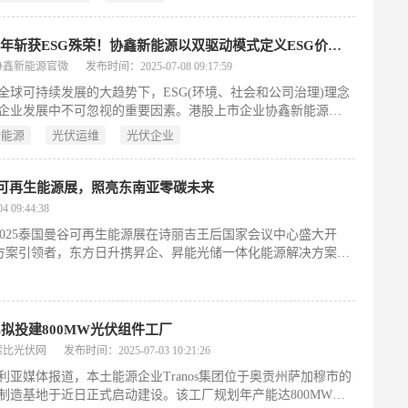
将导致效率大幅损失。在此，华东师范大学方俊锋&李晓冬报道
度不敏感的聚合物 HTL(P3CT-TBB)，通过 1,3,5 - 三(溴甲基)
B)对聚 [3-(4 - 羧基丁基)噻吩](P3CT)进行 p 型掺杂制备而成。
连续两年斩获ESG殊荣！协鑫新能源以双驱动模式定义ESG价值新标杆
可从 P3CT 的噻吩链中夺取电
协鑫新能源官微
发布时间：2025-07-08 09:17:59
全球可持续发展的大趋势下，ESG(环境、社会和公司治理)理念
企业发展中不可忽视的重要因素。港股上市企业协鑫新能源
451.HK)作为全球清洁能源领域的重要参与者，不仅在ESG领域持续
新能源
光伏运维
光伏企业
为全社会积极贡献，还在近年形成并落实“光伏+天然气”双主营
展战略，其双驱动转型成绩斐然。
谷可再生能源展，照亮东南亚零碳未来
 09:44:38
2025泰国曼谷可再生能源展在诗丽吉王后国家会议中心盛大开
方案引领者，东方日升携昇企、昇能光储一体化能源解决方案亮
nos拟投建800MW光伏组件工厂
索比光伏网
发布时间：2025-07-03 10:21:26
利亚媒体报道，本土能源企业Tranos集团位于奥贡州萨加穆市的
制造基地于近日正式启动建设。该工厂规划年产能达800MW太