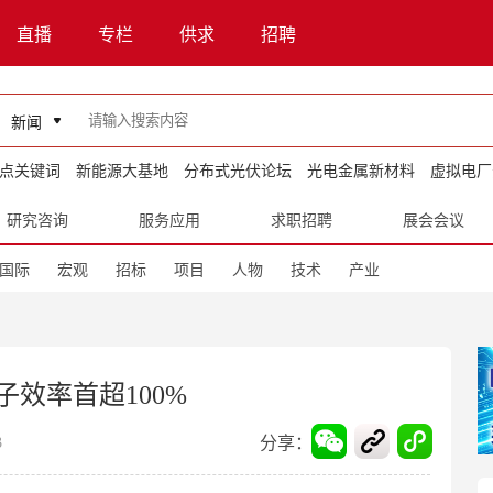
直播
专栏
供求
招聘
新闻
点关键词
新能源大基地
分布式光伏论坛
光电金属新材料
虚拟电厂
研究咨询
服务应用
求职招聘
展会会议
国际
宏观
招标
项目
人物
技术
产业
效率首超100%
分享：
3