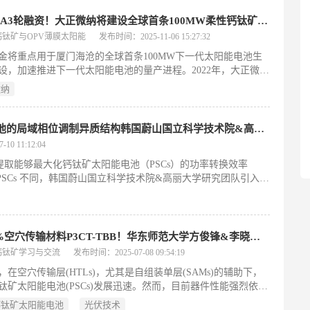
超亿元A3轮融资！大正微纳将建设全球首条100MW柔性钙钛矿太阳能电池产线
钙钛矿与OPV薄膜太阳能
发布时间：2025-11-06 15:27:32
金将重点用于厦门海沧的全球首条100MW下一代太阳能电池生
设，加速推进下一代太阳能电池的量产进程。2022年，大正微纳
球首条柔性钙钛矿中试线，并开始向国内外客户供货。大正微纳
微纳
，公司是全球最接近量产化的柔性钙钛矿电池企业。大正微纳的
个轻质柔性钙钛矿太阳能电池户外示范项目，自2023年7月启动
吸引了众多关注的目光。
用于高效率、超稳定钙钛矿太阳能电池的局域相位调制异质结构韩国蔚山国立科学技术院&高丽大学
0 11:12:04
取能够最大化钙钛矿太阳能电池（PSCs）的功率转换效率
PSCs 不同，韩国蔚山国立科学技术院&高丽大学研究团队引入一
对 PSCs 产生上述效果。在该结构中，我们将大量新开发的有
种局域相位调制异质结构 PSCs 实现
5.28%）。多种表征证实了掺入 CY 的器件相比未掺入 CY 的参考器
26.02%空穴传输材料P3CT-TBB！华东师范大学方俊锋&李晓冬用于高效倒置钙钛矿太阳能电池的厚度不敏感聚合物空穴传输层
钙钛矿学习与交流
发布时间：2025-07-08 09:54:19
，在空穴传输层(HTLs)，尤其是自组装单层(SAMs)的辅助下，
钛矿太阳能电池(PSCs)发展迅速。然而，目前器件性能强烈依赖
L 厚度，其厚度需严格控制在 <5 nm，若 SAM HTL 厚度超过 10
钙钛矿太阳能电池
光伏技术