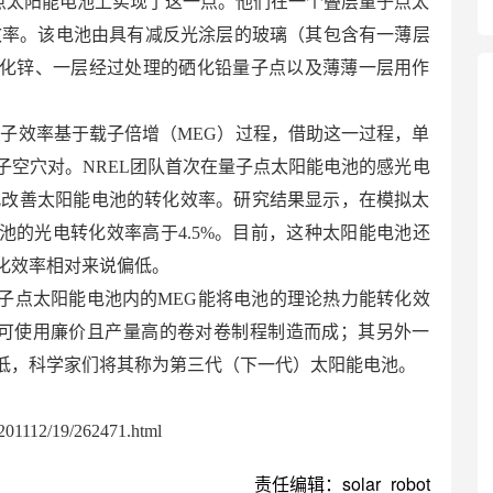
子点太阳能电池上实现了这一点。他们在一个叠层量子点太
子效率。该电池由具有减反光涂层的玻璃（其包含有一薄层
化锌、一层经过处理的硒化铅量子点以及薄薄一层用作
量子效率基于载子倍增（MEG）过程，借助这一过程，单
子空穴对。NREL团队首次在量子点太阳能电池的感光电
此改善太阳能电池的转化效率。研究结果显示，在模拟太
池的光电转化效率高于4.5%。目前，这种太阳能电池还
化效率相对来说偏低。
子点太阳能电池内的MEG能将电池的理论热力能转化效
也可使用廉价且产量高的卷对卷制程制造而成；其另外一
低，科学家们将其称为第三代（下一代）太阳能电池。
01112/19/262471.html
责任编辑：solar_robot