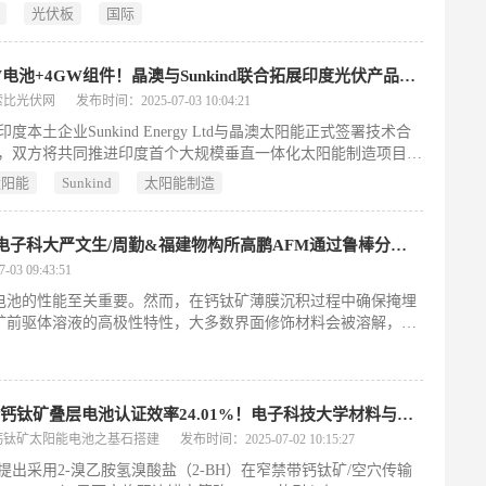
伏板，标志着尼日利亚在可再生能源领域迈出关键一步，有望打
光伏板
国际
依赖进口的局面，推动西非地区能源结构转型。
2.4GW电池+4GW组件！晶澳与Sunkind联合拓展印度光伏产品生产
索比光伏网
发布时间：2025-07-03 10:04:21
度本土企业Sunkind Energy Ltd与晶澳太阳能正式签署技术合
，双方将共同推进印度首个大规模垂直一体化太阳能制造项目。
规划建设2.4GW太阳能电池及4GW组件生产工厂。
太阳能
Sunkind
太阳能制造
榴莲提取的有机硫分子修饰界面杭州电子科大严文生/周勤&福建物构所高鹏AFM通过鲁棒分子桥构建稳定掩埋界面用于高性能钙钛矿光伏
3 09:43:51
电池的性能至关重要。然而，在钙钛矿薄膜沉积过程中确保掩埋
矿前驱体溶液的高极性特性，大多数界面修饰材料会被溶解，从
杭州电子科技大学严文生/周勤&福建物构所高鹏研究团队引入一
间的掩埋界面，结果表明，溶解度和功能基团对构建良性掩埋界面
间有效的化学桥接作用可抑制缺陷、改善结晶度并降低能量损失。
25.08
柔性全钙钛矿叠层电池认证效率24.01%！电子科技大学材料与能源学院副院长团队：空穴传输界面的双边锚定策略！
钙钛矿太阳能电池之基石搭建
发布时间：2025-07-02 10:15:27
提出采用2-溴乙胺氢溴酸盐（2-BH）在窄禁带钙钛矿/空穴传输