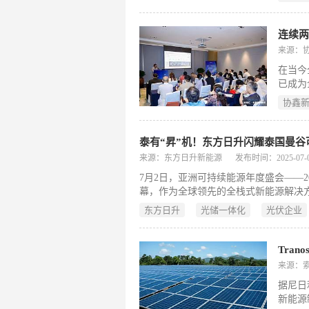
nm，
了一种厚
苯(TB
TBB 
来源：
在当今
已成为
(00
协鑫
投入，
业务发
泰有“昇”机！东方日升闪耀泰国曼
来源：东方日升新能源
发布时间：2025-07-04
7月2日，亚洲可持续能源年度盛会——
幕，作为全球领先的全栈式新能源解决
相，为东南亚能源转型提供强劲动力。
东方日升
光储一体化
光伏企业
Tra
来源：
据尼日
新能源