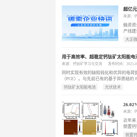
来源：
融资资
产线建
建成全
大正
介绍称
全球首
以来就
来源：钙钛矿学习与交流
发布时间：2025-07-1
同时实现有效的缺陷钝化和优异的电荷提
（PCE）。与先前已有的基于异质结的 
种全新的局域相位调制异质结构，它能够
钙钛矿太阳能电池
光伏技术
机半导体（CY 分子）掺入整个钙钛矿晶格以及其表面和晶界。 这
了 26.0% 的优异 PCE（认证值为 2
件
来源：
近年来
倒置钙
于 HT
倒置