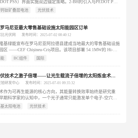
DOT:PSS）界面实施双边锚定策略。2-BH的引入与PEDOT:PSS
矿层形成双重强键合，同步增强界面粘附力与电荷传输效率。同
全钙钛矿叠层电池
光伏技术
n²⁺氧化的抑制显著改善了钙钛矿薄膜的形貌与结晶度。
获罗马尼亚最大零售基础设施太阳能园区订单
索比光伏网
发布时间：2025-07-02 08:40:12
隆基绿能宣布在罗马尼亚阿拉德县建成当地最大的零售基础设施
区 ——CEF Chișineu-Criș项目。该项目部署 54.1MW的 Hi-MO
(BC)组件，由 NEPI Rockcastle 子公司 SOLPOWER Energy 开
绿能
BC组件
国际
C 承包商 Enevo Group 负责工程实施。
前沿光伏技术之激子倍增——让光生载流子倍增的太阳炼金术（一）
爱旭研发中心
发布时间：2025-07-01 09:35:32
术作为可再生能源的核心方向，其能量转换效率始终是研究重
早期科学家的认知中，一个光子通常只能激发单个电子-空穴对
)，对应单结硅基太阳电池的理论效率上限为33%[1]。然而，激子
硅基太阳电池
光伏技术
ltiple exciton generation，MEG)现象[2,3]的发现打破了这一瓶颈
定无机物量子点(如硫化铅)或有机半导体材料(如并五苯)中，单
光子可产生多个激子，实现载流子倍增效应，理论上可将光伏效
至44%以上[4]。下面将介绍载流子倍增技术的核心原理——激
。