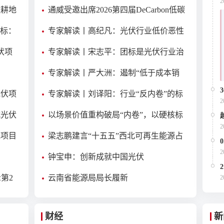
2
缴耕地
通威受邀出席2026第四届DeCarbon低碳
格局
科学国际会议
指标：
专家解读丨高纪凡：光伏行业低价恶性
入选
竞争对企业、行业、终端用户的三重伤
伏项
专家解读丨宋志平：团标是光伏行业治
害
理从“倡议”走向“制度”的关键一步
专家解读丨严大洲：遏制“低于成本销
售”，助中国光伏高质量发展
光伏项
专家解读丨刘译阳：行业“反内卷”的标
2
尺与基石
式光伏
以场景价值重构破局“内卷”，以硬核标
目
准引领行业突围——爱旭股份亮相2026
2
光项目
梁志鹏建言“十五五”西北可再生能源占
光伏行业供应链发展研讨会
比突破70%
2
钟宝申：创新成就中国光伏
第2
云南省能源局局长履新
2
财经
新