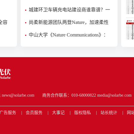
关专利，该主栅结构用于传导太阳能电
城建环卫车辆充电站建设商谁靠谱？一
池板电流
站式环卫场站优选阳光新能源
全容
尚柔新能源团队两登Nature，加速柔性
钙钛矿太空光伏产业化落地
中山大学《Nature Communications》：
内置旁路二极管太阳电池结构提升光伏
组件抗遮荫能力
s@solarbe.com
商务合作联系：010-68000822 media@solarbe.com
广告服务
会员服务
大事记
版权隐私
站长统计
网