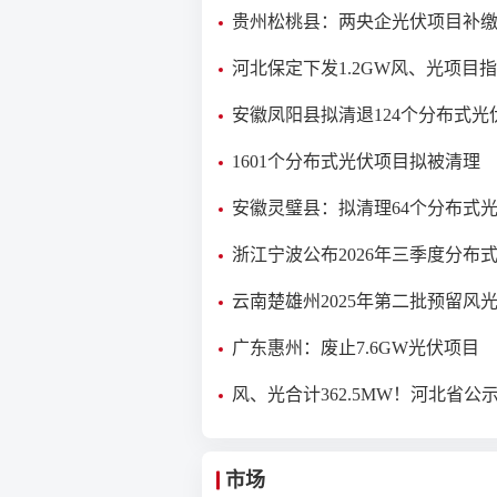
贵州松桃县：两央企光伏项目补
占用税7591.93万元！
河北保定下发1.2GW风、光项目
华电、华润、华能、国家电投等
安徽凤阳县拟清退124个分布式光
目！
1601个分布式光伏项目拟被清理
安徽灵璧县：拟清理64个分布式
目
浙江宁波公布2026年三季度分布
可接入容量、受限区域及排队项
云南楚雄州2025年第二批预留风
市场化竞配结果公示
广东惠州：废止7.6GW光伏项目
风、光合计362.5MW！河北省公示
批4个绿电直连项目
市场