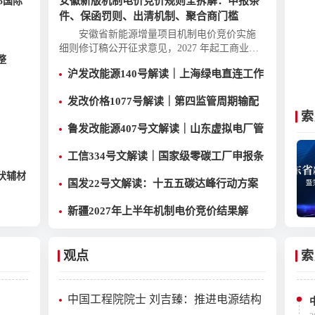
安徽新版机制电价竞价规则全拆解：申报条
25国际
件、保函罚则、出清机制、聚合商门槛
安徽省新能源增量项目机制电价竞价实施
细则修订稿公开征求意见，2027 年起工商业分
整
布式光伏不再纳入机制电价范围，详解风光统
沪发改能源140号解读｜上海绿电直连工作
一竞价、履约保函规则、聚合商门槛、边际出
方案 申报条件、源荷指标、场景优先级全
清机制，附项目收益影响与应对方案，完整版
发改价格1077号解读｜第四监管周期输配
报告扫码获取。
梳理
索
电价落地 电量电价下调容量电价上调
鲁发改能源407号文解读｜山东虚拟电厂管
理办法全文 分布式光伏打包入市规则详解
工信334号文解读｜国家级零碳工厂申报条
件、三大硬性指标、申报时间全梳理
光伏辅材
国发22号文解读：十五五碳达峰行动方案
风光28亿千瓦 / 储能3亿千瓦量化目标全解
新疆2027年上半年机制电价竞价结果解
析
读：光伏电价上涨 72.67% 机制电量同步
收窄
观点
索
中国工程院院士 刘吉臻：推进电源结构
优化调整 加快形成绿色低碳的电力供给