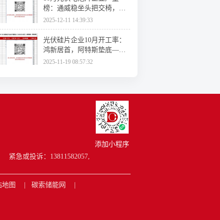
榜：通威稳坐头把交椅，协
鑫、东磁开工率超100%！
2025-12-11 14:39:33
光伏硅片企业10月开工率：
鸿新居首，阿特斯垫底——
索比咨询TOP20光伏硅片企
2025-11-19 08:57:32
业产量排行榜
添加小程序
紧急或投诉：13811582057,
站地图
碳索储能网