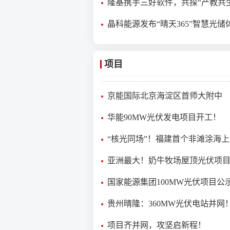
隆基携手三好软件，共探“产教共
色低碳校园新路径
晶科能源发布“晴天365”智慧光储
造业光储一体化方案
项目
京能国际北京海淀区首师大附中
0.52MW分布式光伏项目成功备案
华能90MW光伏发电项目开工！
“核光同场”！福建首个非滩涂海
项目全容量并网发电
亚洲最大！奶牛牧场屋顶光伏项
国家能源集团100MW光伏项目公
贵州晴隆：360MW光伏电站并网
项目齐并网，攻坚启新程！