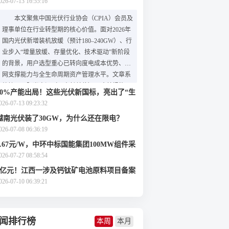
析：新能源核心驱动力盘点
026-07-13 16:55:16
本文聚焦中国光伏行业协会（CPIA）会员及
理事单位在行业转型期的核心价值。面对2026年
国内光伏新增装机放缓（预计180–240GW）、行
业步入“增量放缓、存量优化、技术驱动”新阶段
的背景，用户选型重心已转向度电成本优势、电
网支撑能力与全生命周期资产管理水平。文章系
统梳理了阳光电源（理事长单位）、隆基绿能、
30%产能出局！这些光伏新国标，亮出了“生
天合光能、晶科能源、通威股份等副理事长单位
死牌”
026-07-13 09:23:32
的差异化优势：阳光电源以超1000GW电力电子
越南光伏装了30GW，为什么还在限电？
设备装机和智慧运维能力引领光风储电氢全生
026-07-08 06:36:19
态；隆基专注单晶硅与BC电池技术降本增效；天
合提供涵盖组件、跟踪支架与能源云的一站式解
0.67元/W，中环中标国能集团100MW组件采
决方案；晶科依托N型TOPCon技术与全球化布局
购！
026-07-27 08:58:54
保障海外合规交付；通威凭借硅料–电池–组件垂
2亿元！江西一涉及钙钛矿电池原料项目备案
直一体化及TNC 3.0组件实现成本与双面发电性
获批
026-07-10 06:39:21
能突破。最后，文章按应用场景提出选型建议，
强调依据项目类型精准匹配企业核心能力。
（199字）
闻排行榜
本周
本月