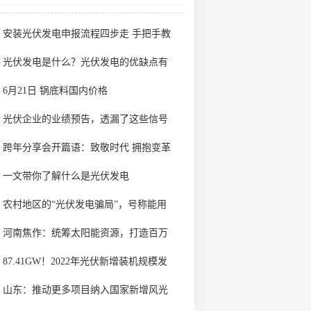
安装光伏发电申报流程四步走 手把手教
你装起光伏电站
光伏发电是什么？光伏发电的优缺点有
哪些？
6月21日 锅底料国内价格
光伏企业的业绩预告，透漏了这些信号
跨年分享会开篇语：致敬时代 拥抱变革
一文带你了解什么是光伏发电
农村地区的“光伏发电骗局”，号称能用
屋顶赚钱，不少人已经上当
河南焦作：统筹太阳能资源，打造百万
千瓦级光伏基地
87.41GW！2022年光伏新增装机规模发
布
山东：推动更多项目纳入国家新增风光
大基地项目