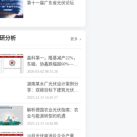
第十一届广东省光伏论坛
研分析
更多
晶科第一，隆基减产22%，
东磁、协鑫跌幅超60%——1
月TOP20光伏电池片产量排
2026-03-02 08:31:20
名出炉！
湖南某水厂光伏设计案例分
享：双碳目标下建筑光伏一
体化技术应用
2025-12-11 14:45:17
解析德国农业光伏指南：农
业与能源转型的机遇
2025-12-11 14:42:00
10月光伏电池片企业产量