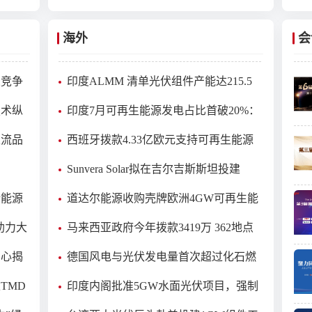
1
2
海外
会
3
业竞争
印度ALMM 清单光伏组件产能达215.5
4
吉瓦
技术纵
印度7月可再生能源发电占比首破20%：
5
风光装机破百吉瓦，煤炭份额降至一年
主流品
西班牙拨款4.33亿欧元支持可再生能源
新低
6
与储能项目，农业光伏获益最大
Sunvera Solar拟在吉尔吉斯斯坦投建
7
2GW光伏电池工厂
新能源
道达尔能源收购壳牌欧洲4GW可再生能
8
源资产
助力大
马来西亚政府今年拨款3419万 362地点
9
装太阳能路灯
中心揭
德国风电与光伏发电量首次超过化石燃
10
料发电量
TMD
印度内阁批准5GW水面光伏项目，强制
配储