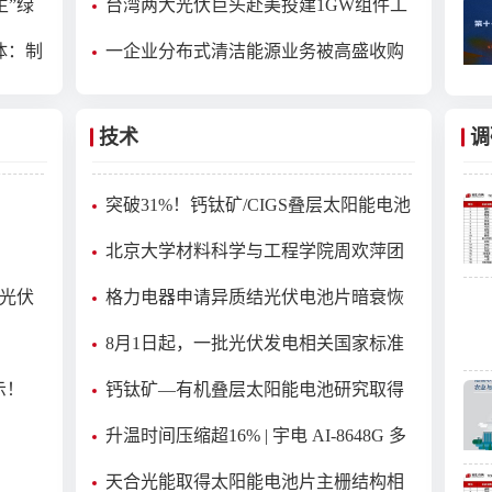
生”绿
台湾两大光伏巨头赴美投建1GW组件工
厂
体：制
一企业分布式清洁能源业务被高盛收购
技术
调
突破31%！钙钛矿/CIGS叠层太阳能电池
新纪录：双界面工程助力效率与稳定性
北京大学材料科学与工程学院周欢萍团
双丰收
队在钙钛矿太阳能电池领域取得重要进
上光伏
格力电器申请异质结光伏电池片暗衰恢
展
复方法专利，能够提高电池片的暗衰恢
目
8月1日起，一批光伏发电相关国家标准
复的速率
将实施
示！
钙钛矿—有机叠层太阳能电池研究取得
新突破
！
升温时间压缩超16% | 宇电 AI-8648G 多
路温控器通过光伏镀膜工艺验证
天合光能取得太阳能电池片主栅结构相