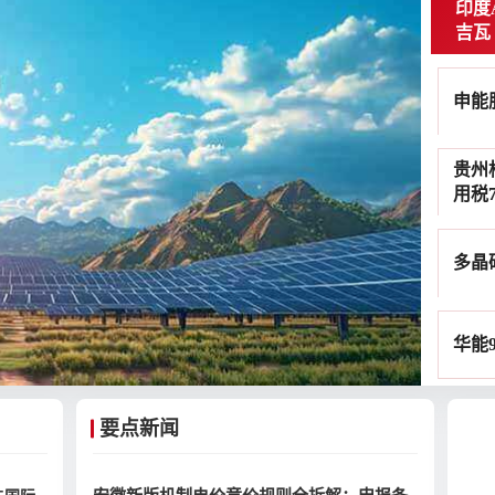
印度
吉瓦
申能
贵州
用税7
多晶
华能
要点新闻