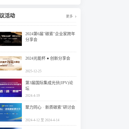
安装光伏发电申报流程四步走 手把手教
你装起光伏电站
光伏发电是什么？光伏发电的优缺点有
议活动
更多
哪些？
6月21日 锅底料国内价格
2024第6届"碳索"企业家跨年
光伏企业的业绩预告，透漏了这些信号
分享会
跨年分享会开篇语：致敬时代 拥抱变革
2024光能杯 ● 创新分享会
一文带你了解什么是光伏发电
2025-12-25
农村地区的“光伏发电骗局”，号称能用
屋顶赚钱，不少人已经上当
第3届国际集成光伏(IPV)论
河南焦作：统筹太阳能资源，打造百万
坛
千瓦级光伏基地
2024-4-19
87.41GW！2022年光伏新增装机规模发
布
聚力同心 · 新质碳索"研讨会
山东：推动更多项目纳入国家新增风光
大基地项目
2024-4-12 至 2024-4-14