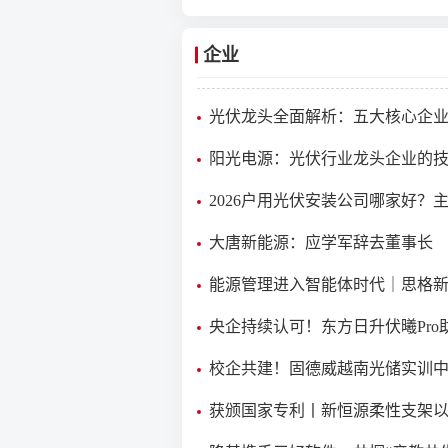
企业
光伏龙头全面解析：五大核心企
力研判及选型策略
​阳光电源：光伏行业龙头企业的
深与全球布局全景解读
2026户用光伏安装公司哪家好？
牌综合实力解析
大唐新能源：应学军辞去董事长
能源管理进入智能体时代｜思格
亮相第二十届沙利文峰会
央企持续认可！东方日升伏曦Pro
唐渔光项目并网
校企共建！固德威越南光储实训
牌落成
获颁国家专利丨新恒源柔性支架以
减震技术拓展渔光互补新赛道