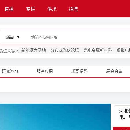
直播
专栏
供求
招聘
索比光伏网 光
新闻
新能源大基地
分布式光伏论坛
光电金属新材料
虚拟电
热点关键词
研究咨询
服务应用
求职招聘
展会会议
河北
电、