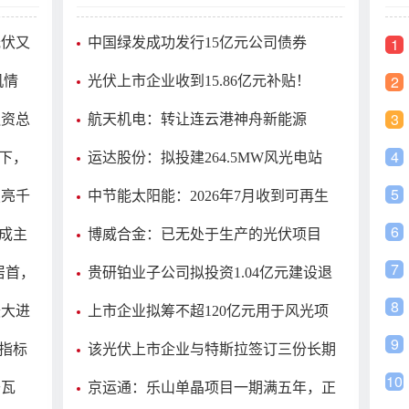
1
光伏又
中国绿发成功发行15亿元公司债券
2
机情
光伏上市企业收到15.86亿元补贴！
3
融资总
航天机电：转让连云港神舟新能源
81.76%股权！
4
下，
运达股份：拟投建264.5MW风光电站
5
照亮千
中节能太阳能：2026年7月收到可再生
能源补贴资金9.4亿元
6
成主
博威合金：已无处于生产的光伏项目
7
居首，
贵研铂业子公司拟投资1.04亿元建设退
役光伏组件回收中试基地项目
8
最大进
上市企业拟筹不超120亿元用于风光项
目
9
目指标
该光伏上市企业与特斯拉签订三份长期
协议
10
千瓦
京运通：乐山单晶项目一期满五年，正
协商股权回购展期