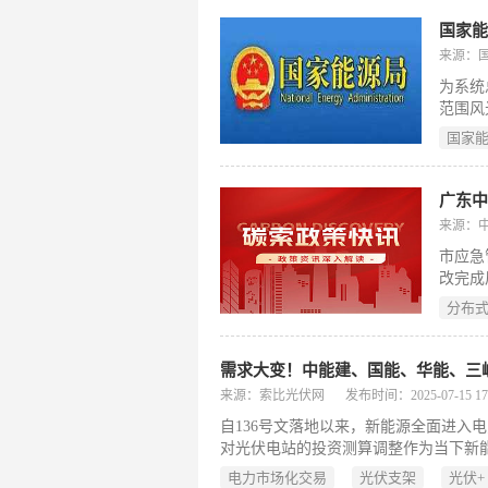
耗的计算资源。 该项目立项的背景在
各业务部门对芯片的巨大需求。预计 Teraf
国家
来源：
为系统
范围风
国家能
国家
家能源
试点省
来源：
市应急
改完成
分布
来源：索比光伏网
发布时间：2025-07-15 17:
自136号文落地以来，新能源全面进入
对光伏电站的投资测算调整作为当下新
电力央企，针对新能源
电力市场化交易
光伏支架
光伏+