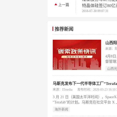
上一篇
特晶体硅签订80亿
2018-07-30 09:07:31
硅料供应合同
推荐新闻
来源：
4月8
督管理
中式风
山西
能源电
林防火
马斯克发布下一代半导体工厂“Teraf
来源：ITmedia
发布时间：2026-03-23 16:10:
3 月 21 日（美国太平洋时间），Spa
“Terafab”的计划。马斯克在社交平台 
建在美国得克萨斯州奥斯汀，旨在将逻
海外新闻
将采用 2 纳米制程技术，具备每月处理 