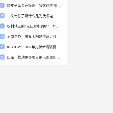
5
跨年分享会开篇语：致敬时代 拥抱变革
6
一文带你了解什么是光伏发电
7
农村地区的“光伏发电骗局”，号称能用屋顶赚钱，不少人已经上当
8
河南焦作：统筹太阳能资源，打造百万千瓦级光伏基地
9
87.41GW！2022年光伏新增装机规模发布
10
山东：推动更多项目纳入国家新增风光大基地项目
1
安装光伏发电申报流程四步走 手把手教你装起光伏电站
2
光伏发电是什么？光伏发电的优缺点有哪些？
3
6月21日 锅底料国内价格
4
光伏企业的业绩预告，透漏了这些信号
5
跨年分享会开篇语：致敬时代 拥抱变革