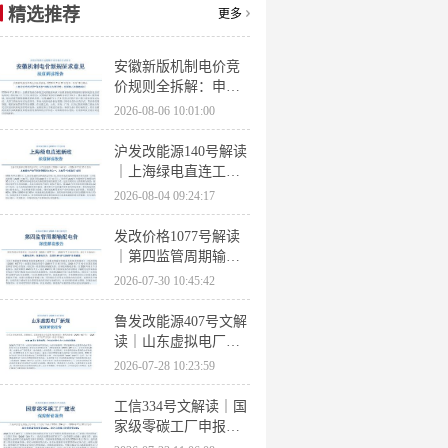
精选推荐
更多
安徽新版机制电价竞
价规则全拆解：申报
条件、保函罚则、出
2026-08-06 10:01:00
清机制、聚合商门槛
沪发改能源140号解读
｜上海绿电直连工作
方案 申报条件、源荷
2026-08-04 09:24:17
指标、场景优先级全
梳理
发改价格1077号解读
｜第四监管周期输配
电价落地 电量电价下
2026-07-30 10:45:42
调容量电价上调
鲁发改能源407号文解
读｜山东虚拟电厂管
理办法全文 分布式光
2026-07-28 10:23:59
伏打包入市规则详解
工信334号文解读｜国
家级零碳工厂申报条
件、三大硬性指标、