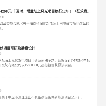
海南“136号文”：机制电价竞价上限0.4298元/千瓦时，增量陆上风光项目执行12年！（征求意见）
:43
和改革委员会就《关于海南省深化新能源上网电价市场化改革的
见。
光伏项目可研及勘察设计
5
0兆瓦海上光伏发电项目可研及前期专题、勘察设计(预招标)中标
院有限公司以15800000元投标报价获得该项目。
9
布《关于中卫市清理废止不具备建设条件新能源项目公示》。