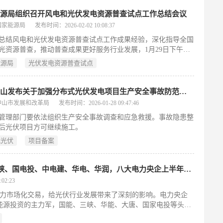
于：根据现有半导体厂商的未来产能预测，恐无法满足马斯克旗下
ab 生产的芯片将应用于人形机器人“Optimu...
能源局组织召开风电和光伏发电资源普查试点工作总结会议
国家能源局
发布时间：2026-02-02 10:08:37
总结风电和光伏发电资源普查试点工作成果经验，深化指导全国
光资源普查，推动普查成果更好服务行业发展，1月29日下午，
源局组织召开了风电和光伏发电资源普查试点工作总结会议。国
能源局
光伏发电资源普查试点
局新能源司、风电和光伏发电资源普查试点工作小组成员单位、
份能源和气象主管部门、技术支撑单位代表参加会议。
广东中山发布关于加强分布式光伏发电项目生产安全事故防范工作的函
中山市发展和改革局
发布时间：2026-01-28 09:47:46
管理部门要依法组织生产安全事故调查和应急救援。事故隐患整
后光伏项目方可继续施工。
式光伏
项目备案
需求大变！中能建、国能、华能、三峡、国电投、中电建、华电、华润，八大电力央企上半年支架招标背后
02:23
电力市场化交易，给光伏行业发展带来了深刻的影响。电力央企
能源投资的主力军，国能、三峡、华能、大唐、国家电投等头部