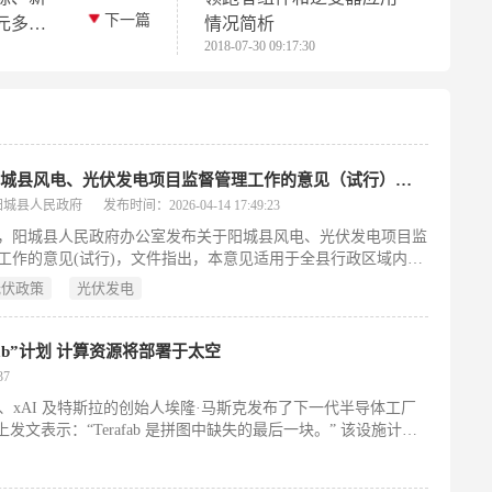
下一篇
元多晶
情况简析
2018-07-30 09:17:30
山西阳城县风电、光伏发电项目监督管理工作的意见（试行）发布！
阳城县人民政府
发布时间：2026-04-14 17:49:23
日，阳城县人民政府办公室发布关于阳城县风电、光伏发电项目监
工作的意见(试行)，文件指出，本意见适用于全县行政区域内集
电、光伏发电项目和分散式风电项目从规划设计到竣工验收、新
光伏政策
光伏发电
站(发电侧)运维等全过程监督管理，重点强化野外动火作业和森
相关责任落实。
ab”计划 计算资源将部署于太空
37
ceX、xAI 及特斯拉的创始人埃隆·马斯克发布了下一代半导体工厂
X 上发文表示：“Terafab 是拼图中缺失的最后一块。” 该设施计划
辑芯片、存储芯片及最先进的封装工艺整合于单一厂区内。工厂
10 万片晶圆的产能。其目标是为市场新增相当于最高 1 太瓦功