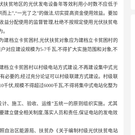
光伏扶贫地区的光伏发电设备年等效利用小时数不应低于
一哄而上”,“一光了之”的做法,切实提高资金使用效益。要加
收益分配使用的监督管理,杜绝不按规定使用光伏扶贫电
为。
为建档立卡贫困村,光伏扶贫对象应为建档立卡贫困村的
户对应建设规模为5-7千瓦,不得扩大实施范围和对象,不
建档立卡贫困村以村级电站方式建设,不再建设集中式光
确有必要的,经过充分论证可以村级联建方式建设。村级联
0千伏,规模不得超过6000千瓦,不得将集中式电站化整为
设计、施工、验收、运维”五统一的原则组织实施。尤其
要建立健全相关制度,落实人员和责任,保证电站的发电效
照自治区能源局、扶贫办《关于编制村级光伏扶贫电站