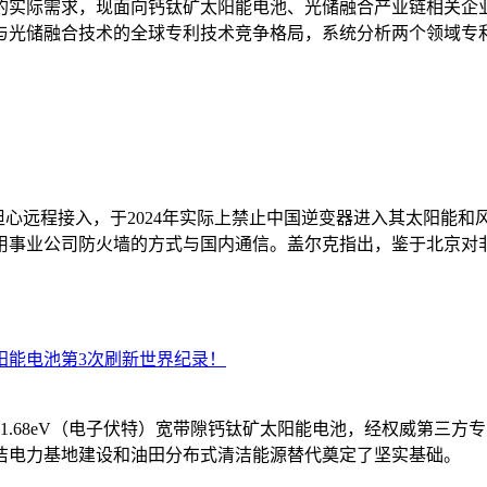
的实际需求，现面向钙钛矿太阳能电池、光储融合产业链相关企
与光储融合技术的全球专利技术竞争格局，系统分析两个领域专
心远程接入，于2024年实际上禁止中国逆变器进入其太阳能和风
用事业公司防火墙的方式与国内通信。盖尔克指出，鉴于北京对
矿太阳能电池第3次刷新世界纪录！
.68eV（电子伏特）宽带隙钙钛矿太阳能电池，经权威第三方专
洁电力基地建设和油田分布式清洁能源替代奠定了坚实基础。