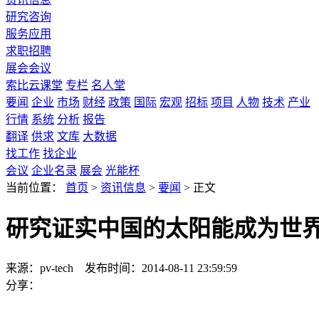
研究咨询
服务应用
求职招聘
展会会议
索比云课堂
专栏
名人堂
要闻
企业
市场
财经
政策
国际
宏观
招标
项目
人物
技术
产业
行情
系统
分析
报告
翻译
供求
文库
大数据
找工作
找企业
会议
企业名录
展会
光能杯
当前位置：
首页
>
资讯信息
>
要闻
>
正文
研究证实中国的太阳能成为世
来源：pv-tech
发布时间：2014-08-11 23:59:59
分享：