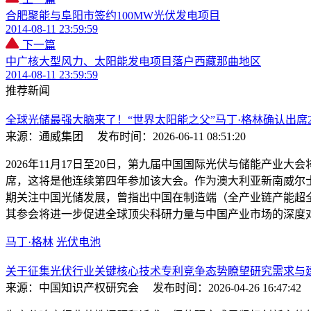
合肥聚能与阜阳市签约100MW光伏发电项目
2014-08-11 23:59:59
下一篇
中广核大型风力、太阳能发电项目落户西藏那曲地区
2014-08-11 23:59:59
推荐新闻
全球光储最强大脑来了！“世界太阳能之父”马丁·格林确认出席2
来源：通威集团
发布时间：2026-06-11 08:51:20
2026年11月17日至20日，第九届中国国际光伏与储能产业
席，这将是他连续第四年参加该大会。作为澳大利亚新南威尔
期关注中国光储发展，曾指出中国在制造端（全产业链产能超全球
其参会将进一步促进全球顶尖科研力量与中国产业市场的深度对
马丁·格林
光伏电池
关于征集光伏行业关键核心技术专利竞争态势瞭望研究需求与
来源：中国知识产权研究会
发布时间：2026-04-26 16:47:42