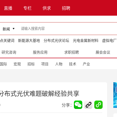
直播
专栏
供求
招聘
新闻
点关键词
新能源大基地
分布式光伏论坛
光电金属新材料
虚拟电厂
研究咨询
服务应用
求职招聘
展会会议
国际
宏观
招标
项目
人物
技术
产业
？分布式光伏难题破解经验共享
分享：
9