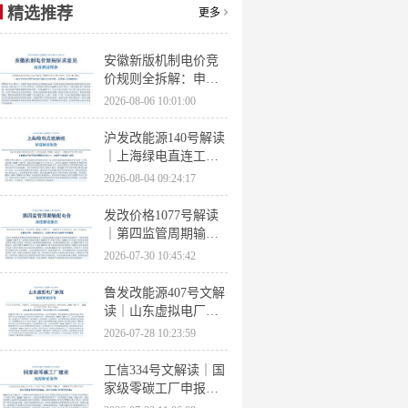
精选推荐
更多
安徽新版机制电价竞
价规则全拆解：申报
条件、保函罚则、出
2026-08-06 10:01:00
清机制、聚合商门槛
沪发改能源140号解读
｜上海绿电直连工作
方案 申报条件、源荷
2026-08-04 09:24:17
指标、场景优先级全
梳理
发改价格1077号解读
｜第四监管周期输配
电价落地 电量电价下
2026-07-30 10:45:42
调容量电价上调
鲁发改能源407号文解
读｜山东虚拟电厂管
理办法全文 分布式光
2026-07-28 10:23:59
伏打包入市规则详解
工信334号文解读｜国
家级零碳工厂申报条
件、三大硬性指标、