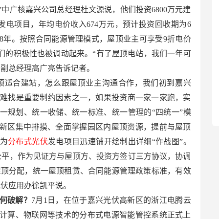
中广核嘉兴公司总经理杜文源说，他们投资6800万元建
发电项目，年均电价收入674万元，预计投资回收期为6
8年。按照合同能源管理模式，屋顶业主可享受9折电价
他们的积极性也被调动起来。“有了屋顶电站，我们一年可
务副总经理高广亮告诉记者。
屋顶适合建站，怎么跟屋顶业主沟通合作，我们初到嘉兴
屋顶难找是重要制约因素之一，如果投资商一家一家跑，实
一规划、统一收储、统一标准、统一管理的“四统一”模
新区集中排摸、全面掌握园区内屋顶资源，提前与屋顶
为
分布式光伏
发电项目迅速铺开绘制出详细“作战图”。
公平，作为见证方与屋顶方、投资方签订三方协议，协调
’屋顶分配，统一屋顶租赁、合同能源管理政策标准，有效
光伏应用办徐凯平说。
何破解？
7月1日，在位于嘉兴光伏高新区的浙江电腾云
计算、物联网等技术的分布式电源智能管控系统正式上