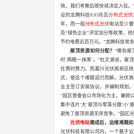
快，我们考察后很快就决定入驻。”
设的龙腾科技8.93兆瓦
分布式光伏
年，而一般
分布式光伏
电站至少要
及“绿色企业”评定加分等政策，
节约电费近百万元。”龙腾科技常
屋顶资源如何分配？
“哪些
时‘两眼一抹黑’。”杜文源说，
在费时费力。而嘉兴光伏高新区统
式，使这个难题迎刃而解。光伏高
业主签订安装协议，并编制规划，
“园区管委会以市场化为主，兼顾
集中连片‘大’屋顶与零落分散‘小
避免了屋顶资源无序竞争。”园区
光伏电站
建成后，运维难题如
光伏科技有限公司内，一个基于云