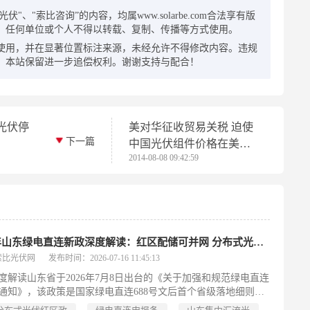
"、"索比咨询”的内容，均属www.solarbe.com合法享有版
，任何单位或个人不得以转载、复制、传播等方式使用。
使用，并在显著位置标注来源，未经允许不得修改内容。违规
，本站保留进一步追偿权利。谢谢支持与配合！
光伏停
美对华征收贸易关税 迫使
下一篇
中国光伏组件价格在美上
2014-08-08 09:42:59
涨
2026年山东绿电直连新政深度解读：红区配储可并网 分布式光伏消纳迎新路径
索比光伏网
发布时间：2026-07-16 11:45:13
度解读山东省于2026年7月8日出台的《关于加强和规范绿电直连
通知》，该政策是国家绿电直连688号文后首个省级落地细则。
东作为全国光伏装机第一大省所面临的分布式光伏消纳难、电网