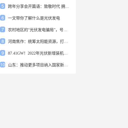
5
跨年分享会开篇语：致敬时代 拥抱变革
6
一文带你了解什么是光伏发电
7
农村地区的“光伏发电骗局”，号称能用屋顶赚钱，不少人已经上当
8
河南焦作：统筹太阳能资源，打造百万千瓦级光伏基地
9
87.41GW！2022年光伏新增装机规模发布
10
山东：推动更多项目纳入国家新增风光大基地项目
1
安装光伏发电申报流程四步走 手把手教你装起光伏电站
2
光伏发电是什么？光伏发电的优缺点有哪些？
3
6月21日 锅底料国内价格
4
光伏企业的业绩预告，透漏了这些信号
5
跨年分享会开篇语：致敬时代 拥抱变革