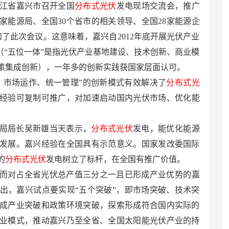
浙江省嘉兴市召开全国
分布式光伏
发电现场交流会，推广
家能源局、全国30个省市的相关领导、全国28家能源企
加了此次会议。这意味着，嘉兴自2012年底开展光伏产业
（“五位一体”是指光伏产业基地建设、技术创新、商业模
策集成创新），一年多的创新实践获国家层面认可。
、市场运作、统一管理”的创新模式有效解决了
分布式光
经验可复制可推广，对加速启动国内光伏市场、优化能
局局长吴新雄当天表示，
分布式光伏
发电，能优化能源
发展。嘉兴经验在全国具有示范意义。国家发改委国际
的
分布式光伏
发电树立了标杆，在全国有推广价值。
而对占全省光伏总产值三分之一且已形成产业优势的嘉
出，嘉兴试点要实现“五个突破”，即市场突破、技术突
成产业突破和政策环境突破，探索形成符合国内实际的
业模式，推动嘉兴乃至全省、全国太阳能光伏产业的持