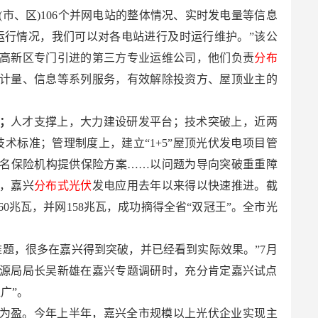
市、区)106个并网电站的整体情况、实时发电量等信息
运行情况，我们可以对各电站进行及时运行维护。”该公
高新区专门引进的第三方专业运维公司，他们负责
分布
计量、信息等系列服务，有效解除投资方、屋顶业主的
；
人才支撑上，大力建设研发平台；技术突破上，近两
技术标准；管理制度上，建立“1+5”屋顶光伏发电项目管
名保险机构提供保险方案……以问题为导向突破重重障
，嘉兴
分布式光伏
发电应用去年以来得以快速推进。截
60兆瓦，并网158兆瓦，成功摘得全省“双冠王”。全市光
题，很多在嘉兴得到突破，并已经看到实际效果。”7月
能源局局长吴新雄在嘉兴专题调研时，充分肯定嘉兴试点
广”。
为盈。今年上半年，嘉兴全市规模以上光伏企业实现主