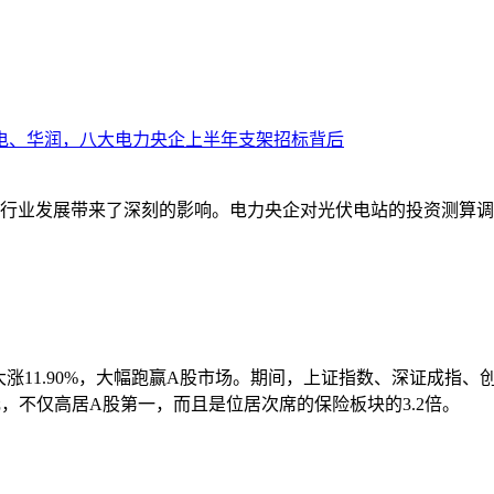
电、华润，八大电力央企上半年支架招标背后
伏行业发展带来了深刻的影响。电力央企对光伏电站的投资测算
日内大涨11.90%，大幅跑赢A股市场。期间，上证指数、深证成指、创
亿元，不仅高居A股第一，而且是位居次席的保险板块的3.2倍。