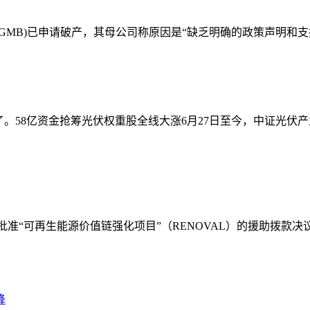
enburg(GMB)已申请破产，其母公司称原因是“缺乏明确的政策声明和
58亿资金抢筹光伏权重股全线大涨6月27日至今，中证光伏产业指数（
O）已批准“可再生能源价值链强化项目”（RENOVAL）的援助拨款
降