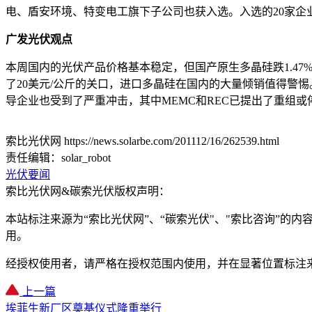
电、盾安环境、特变电工旗下子公司也获入选。入选的20家企
广发光伏观点
本周国内的光伏产品价格基本稳定，但国产原生多晶硅跌1.47
了20美元/公斤的关口，进口多晶硅在国内的大量倾销值得警
导企业也受到了严重冲击，其中MEMC和REC已提出了重组
索比光伏网 https://news.solarbe.com/201112/16/262539.html
责任编辑：solar_robot
光伏要闻
索比光伏网&碳索光伏版权声明：
本站标注来源为“索比光伏网”、“碳索光伏"、"索比咨询”的内容
用。
经授权使用者，请严格在授权范围内使用，并在显著位置标注
上一篇
埃菲生新厂区奠基仪式隆重举行