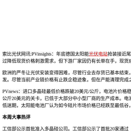
索比光伏网讯:PVinsights：年底德国太阳能
光伏电站
抢装接近尾
过降低现货价格刺激需求，但下游厂家因仍有长单在手，现货
欧洲的严冬让光伏安装变得困难，尽管行业去存货已基本结束
发。尽管当前产业链价格有止跌企稳迹象，但在产能清理完成
PVnews：进口多晶硅最低价格跌破20美元/公斤，电池片
公斤20美元的关卡，已低于大部分中小型厂商的生产成本。电
低迷期，太阳能电池厂认为如今硅片市场价格已经跌至最低谷
本周大事热评
工信部公示首批准入多晶硅公司。工信部公示了首批20家通过