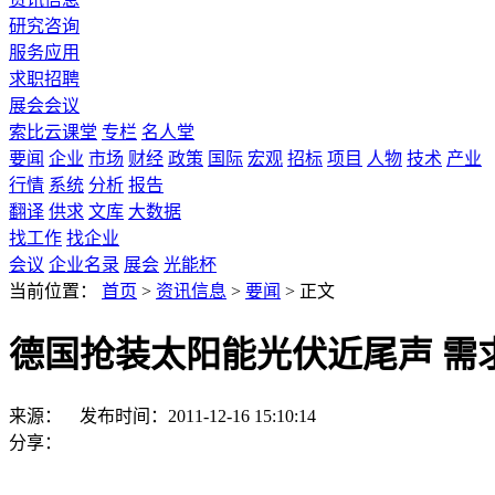
研究咨询
服务应用
求职招聘
展会会议
索比云课堂
专栏
名人堂
要闻
企业
市场
财经
政策
国际
宏观
招标
项目
人物
技术
产业
行情
系统
分析
报告
翻译
供求
文库
大数据
找工作
找企业
会议
企业名录
展会
光能杯
当前位置：
首页
>
资讯信息
>
要闻
>
正文
德国抢装太阳能光伏近尾声 需
来源：
发布时间：2011-12-16 15:10:14
分享：