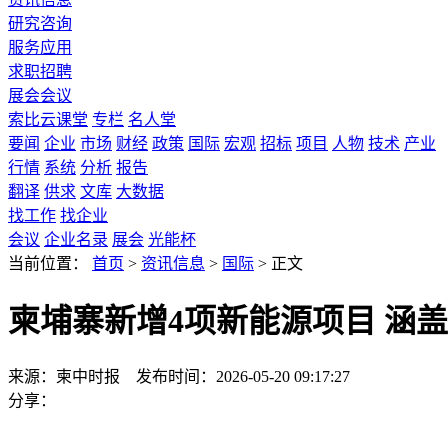
研究咨询
服务应用
求职招聘
展会会议
索比云课堂
专栏
名人堂
要闻
企业
市场
财经
政策
国际
宏观
招标
项目
人物
技术
产业
行情
系统
分析
报告
翻译
供求
文库
大数据
找工作
找企业
会议
企业名录
展会
光能杯
当前位置：
首页
>
资讯信息
>
国际
>
正文
柬埔寨新增4项新能源项目 涵盖
来源：柬中时报
发布时间：2026-05-20 09:17:27
分享：