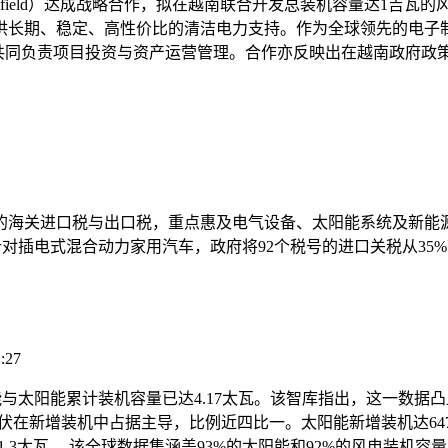
kfield）达成战略合作，拟在越南联合开发总装机容量达1吉
供长期、稳定、高性价比的清洁电力支持。作为全球领先的电子制
并共同负责项目投资与资产运营管理。合作亦反映出在越南政府政
的海关进口税与出口税，重点惠及电气设备、太阳能系统及新能
对插电式混合动力家用汽车，政府将92个税号的进口关税从35%
:27
能与太阳能累计装机容量已达4.17太瓦。该智库指出，这一数据
伏在新增装机中占据主导，比例近四比一。太阳能新增装机达647吉
1.3太瓦。 该全球数据集涵盖93%的太阳能和92%的风电装机