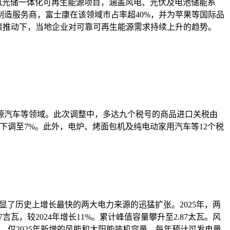
瓦的风光储一体化可再生能源项目，涵盖风电、光伏及电池储能系
造服务商，富士康在该领域市占率超40%，并为苹果等国际品
策推动下，当地企业对可靠可再生能源需求持续上升的趋势。
源汽车等领域。此次调整中，多达九个税号的商品进口关税由
下调至7%。此外，电炉、烤面包机及纯电动家用汽车等12个税
凸显了历史上增长最快的两大电力来源的迅猛扩张。2025年，两
瓦，较2024年增长11%。累计峰值容量攀升至2.87太瓦。风
容量。仅2025年新增的风能和太阳能装机容量，每年预计可发电量