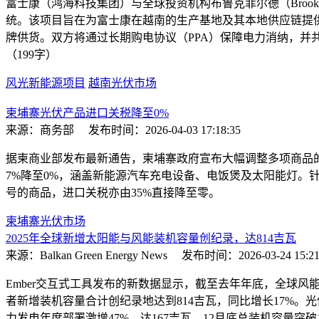
富士康（鸿海科技集团）与全球投资机构布鲁克菲尔德（Broo
统。该项目旨在为富士康在越南的生产基地及其本地供应链提
牌供货。双方将通过长期购电协议（PPA）保障电力消纳，
（199字）
风光新能源项目
越南光伏市场
柬埔寨光伏产品进口关税降至0%
来源：商务部
发布时间：2026-04-03 17:18:35
据柬商业部发布最新通告，柬埔寨政府宣布大幅调整多项商品
7%降至0%，涵盖新能源汽车充电设备、电饭煲及太阳能灯。针
号的商品，进口关税亦由35%直接降至零。
柬埔寨光伏市场
2025年全球新增太阳能与风能装机容量创纪录，达814吉瓦
来源：Balkan Green Energy News
发布时间：2026-03-24 15:21
Ember交互式工具发布的新数据显示，截至去年年底，全球风
者新增装机容量合计创纪录地达到814吉瓦，同比增长17%。光
力发电年度部署激增47%，达167吉瓦。12月底总装机容量突破