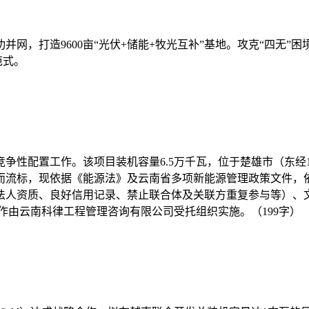
网，打造9600亩“光伏+储能+牧光互补”基地。攻克“四无”困境
范式。
置工作。该项目装机容量6.5万千瓦，位于楚雄市（东经101.142
而流标，现依据《能源法》及云南省多项新能源管理政策文件，
资质、良好信用记录、禁止联合体及关联方重复参与等）、文件获
工作由云南科律工程管理咨询有限公司受托组织实施。（199字）