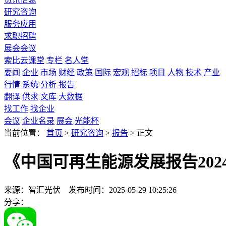
研究咨询
服务应用
求职招聘
展会会议
索比云课堂
专栏
名人堂
要闻
企业
市场
财经
政策
国际
宏观
招标
项目
人物
技术
产业
行情
系统
分析
报告
翻译
供求
文库
大数据
找工作
找企业
会议
企业名录
展会
光能杯
当前位置：
首页
>
研究咨询
>
报告
>
正文
《中国可再生能源发展报告202
来源：智汇光伏
发布时间：2025-05-29 10:25:26
分享：