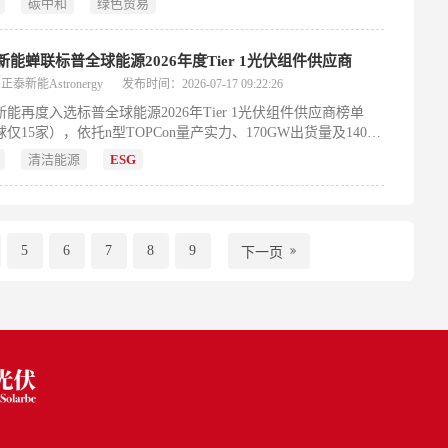
碳中和
绿色贸易
技领军实力。
新能蝉联标普全球能源2026年度Tier 1光伏组件供应商
泰新能Astronergy
发布时间：2026-07-17 09:22:26
新能再度入选标普全球能源2026年Tier 1光伏组件供应商榜单
仅15家），依托n型TOPCon量产实力、170GW出货量及140国
覆盖。榜单首度引入RiskGauge™信用风险评估，凸显其穿越周
清洁能源
ESG
。同时斩获Kiwa PVEL十次“Top Performer”、BNEF第一梯队
oVadis铂金认证，彰显技术、财务与ESG综合实力。
5
6
7
8
9
下一页