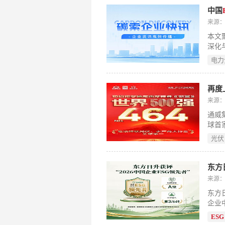
​中国
来源
本文
深化
价值
电力
装机
装机
可持
再度
南网
来源：通
碳、
通威
造端
球首
景（
位，
议，
光伏
厂”
核算
能。
具专
东方
来源
东方
企业
系化
ESG
股，