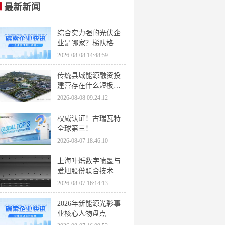
最新新闻
综合实力强的光伏企
业是哪家？梯队格局
与核心竞争力解析
2026-08-08 14:48:59
传统县域能源融资投
SG
范本
建营存在什么短板？
县域能源为什么要一
2026-08-08 09:24:12
体化运营？
权威认证！古瑞瓦特
全球第三！
2026-08-07 18:46:10
上海叶烁数字喷墨与
爱旭股份联合技术攻
关 ——喷墨打印钙钛
2026-08-07 16:14:13
矿薄膜均匀性精准调
控
2026年新能源光彩事
业核心人物盘点