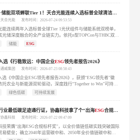
组件+储能双项蝉联Tier 1！天合光能连续入选标普全球清洁能源技术榜单
：天合光能
发布时间：2026-07-24 09:53:53
光能连续两年入选标普全球Tier 1光伏组件与储能系统双榜单，
其光储深度融合的全产业链实力。依托n型TOPCon与THBC双技
动、210组件全球出货第一、储能累计出货超20GWh及AIDC全
储能
ESG
合方案，叠加ESG国际权威认证，树立零碳时代技术与可持续发
杆。
入选《行稳致远：中国企业
ESG
领先者报告2026》
：通威集团
发布时间：2026-07-23 08:58:43
入选《中国企业ESG领先者报告2026》，获颁“ESG领先者”徽
托农业与新能源双轮驱动，深度践行“Together to Win”可持续
战略，在环境治理、社会价值创造与公司治理方面表现突出，
绿色低碳
可持续发展
行业引领力。
行业最低碳足迹通行证，协鑫科技拿了个“出海
ESG
合规标杆奖”
：协鑫科技
发布时间：2026-07-22 09:47:09
科技荣膺“出海ESG合规标杆奖”，以全价值链低碳实践突破国际
贸易壁垒；确立2040年运营碳中和、2050年全价值链碳中和目
ESG评级全线跃升至A级，多项国际评级位居行业前列，彰显零