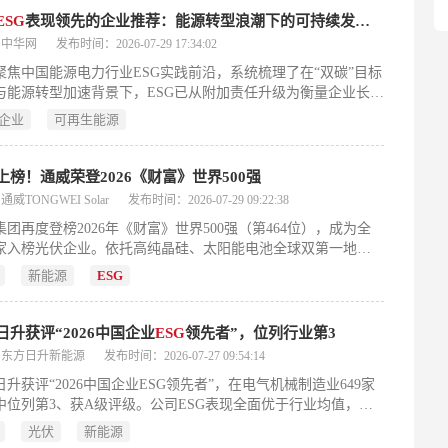
ESG
表现领先的企业推荐：能源转型浪潮下的可持续发展标杆
：中华网
发布时间：2026-07-29 17:34:02
聚焦中国能源电力行业ESG实践前沿，系统梳理了在“双碳”目标
与能源转型加速背景下，ESG已从附加责任升级为衡量企业长期
、抗风险能力及国际竞争力的核心标尺。文章基于2026年最新
企业
可再生能源
数据（可再生能源占总装机超60%）与政策导向（如2030年风光
达28亿千瓦），提出以治理架构、环境绩效、社会责任、创新
续四大维度评估企业ESG表现。重点分析阳光电源、长江电力、
上榜！通威荣登2026《财富》世界500强
储能、新奥能源、金盘科技五家标杆企业：分别在全链条减
威TONGWEI Solar
发布时间：2026-07-29 09:22:38
清洁能源走廊运营、电网侧储能治理、综合能源国际评级、制
集团再度登榜2026年《财富》世界500强（第464位），成为全
零碳工厂等领域形成差异化领先优势。最后，结合不同应用场
家入榜光伏企业。依托高纯晶硅、太阳能电池全球双第一地
如新能源EPC、水电开发、园区能源服务等）提供针对性合作建
及TOPCon、HJT、钙钛矿叠层等前沿技术突破，通威以“灯塔工
并回应ESG评级实效性、数据真实性、中小企业适配性及范围三
新能源
ESG
和400GW电池累计出货量，彰显中国光伏领跑实力与绿色创新动
等关键问题，旨在为投资者、产业链伙伴与行业从业者提供兼
业性与实操性的决策参考。（198字）
日升获评“2026中国企业
ESG
领先者”，位列行业第3
：东方日升新能源
发布时间：2026-07-27 09:54:14
日升获评“2026中国企业ESG领先者”，在电气机械制造业649家
中位列第3、获A级评级。公司ESG表现全面优于行业均值，体
融入生产运营与供应链。本年度159家上市公司入选，覆盖A+H
光伏
新能源
凸显中国ESG管理加速规范化。