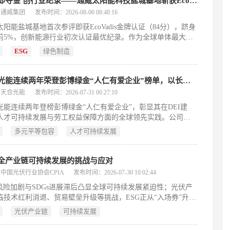
首评即夺金 创行业纪录——通威太阳能科技盐城基地斩获EcoVadis可持续发展金牌认证
：通威集团
发布时间：2026-08-06 08:48:16
太阳能盐城基地首次参评即获EcoVadis金牌认证（84分），跻身
前5%，创新能源行业初次认证最优纪录。作为全球单体最大光
件基地，其在环境、劳工、商业道德、可持续采购四大维度均
ESG
绿色制造
际先进水平，彰显通威ESG体系化管理硬实力。
天合光能连续两年荣登彭博绿金“人仁有爱企业”榜单，以长期主义书写
E
：天合光能
发布时间：2026-07-31 06:27:10
光能连续两年登榜彭博绿金“人仁有爱企业”，彰显其在DEI建
人才可持续发展与劳工权益保障方面的全球领先实践。公司以
G为价值驱动，41次刷新光伏世界纪录，女性董事占比33.33%，
多元平等包容
人才可持续发展
人才体系深度融合顶尖高校，员工关怀覆盖2.5万人次，诠释零
代以人为本的能源企业范式。
全产业链可持续发展的挑战与应对
中国光伏行业协会CPIA
发布时间：2026-07-30 10:02:44
G风险加剧与SDGs进展滞后凸显全球可持续发展紧迫性；光伏产
临技术红利消退、贸易壁垒升级等挑战，ESG正从“入场券”升级
构性转型引擎；2025年成为我国ESG实践落地关键年，供应链全
光伏产业链
可持续发展
可持续管理成企业核心竞争力新焦点。