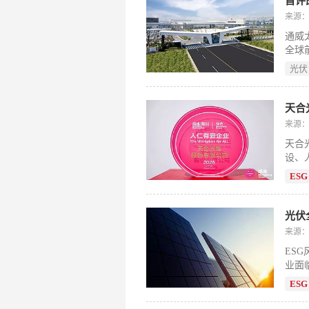
来源
通威
全球
伏组
光伏
达国
来源
天合
设、
ES
ESG
全球
碳时
光伏
来源：
ES
业面
为结
ESG
链路