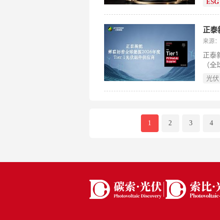
ESG
碳科
正泰
来源：正
正泰
（全球
市场
光伏
期韧性
及Ec
1
2
3
4