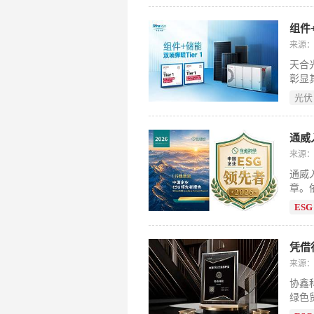
来源
天合
彰显
术驱
光伏
域融
展标
通威
来源
通威
章。依
发展
ESG
彰显
凭借
来源
协鑫
绿色
标，