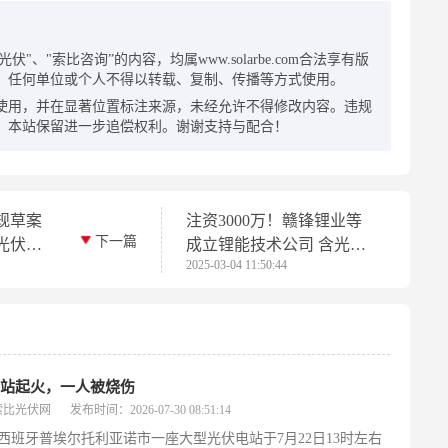
：
"、"索比咨询”的内容，均属www.solarbe.com合法享有版
，任何单位或个人不得以转载、复制、传播等方式使用。
使用，并在显著位置标注来源，未经允许不得修改内容。违规
，本站保留进一步追偿权利。谢谢支持与配合！
规草案
注资3000万！赣锋锂业等
下一篇
光伏发
成立锂能技术公司 含光伏
2025-03-04 11:50:44
制造业务
电站起火，一人被烧伤
索比光伏网
发布时间：2026-07-30 08:51:14
西班牙普埃尔托利亚诺市一座大型光伏电站于7月22日13时左右