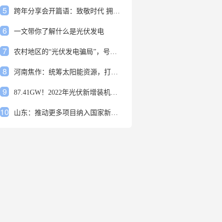
5
跨年分享会开篇语：致敬时代 拥抱变革
6
一文带你了解什么是光伏发电
7
农村地区的“光伏发电骗局”，号称能用屋顶赚钱，不少人已经上当
8
河南焦作：统筹太阳能资源，打造百万千瓦级光伏基地
9
87.41GW！2022年光伏新增装机规模发布
10
山东：推动更多项目纳入国家新增风光大基地项目
1
安装光伏发电申报流程四步走 手把手教你装起光伏电站
2
光伏发电是什么？光伏发电的优缺点有哪些？
3
6月21日 锅底料国内价格
4
光伏企业的业绩预告，透漏了这些信号
5
跨年分享会开篇语：致敬时代 拥抱变革