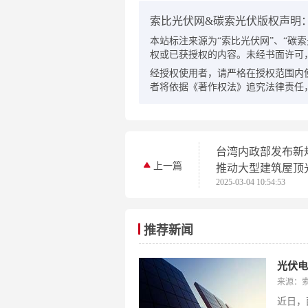
索比光伏网&碳索光伏版权声明
本站标注来源为“索比光伏网”、“碳索光伏
权或已获授权的内容。未经书面许可
经授权使用者，请严格在授权范围内
者将依据《著作权法》追究法律责任
台湾内政部发布新
上一篇
推动大型建筑屋顶
2025-03-04 10:54:53
展
推荐新闻
光伏
来源：
近日，