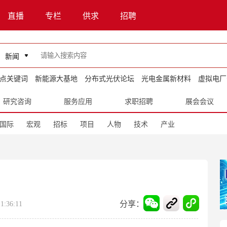
直播
专栏
供求
招聘
新闻
点关键词
新能源大基地
分布式光伏论坛
光电金属新材料
虚拟电厂
研究咨询
服务应用
求职招聘
展会会议
国际
宏观
招标
项目
人物
技术
产业
分享：
:36:11