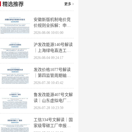
精选推荐
更多
安徽新版机制电价竞
价规则全拆解：申报
条件、保函罚则、出
2026-08-06 10:01:00
清机制、聚合商门槛
沪发改能源140号解读
｜上海绿电直连工作
方案 申报条件、源荷
2026-08-04 09:24:17
指标、场景优先级全
梳理
发改价格1077号解读
｜第四监管周期输配
电价落地 电量电价下
2026-07-30 10:45:42
调容量电价上调
鲁发改能源407号文解
读｜山东虚拟电厂管
理办法全文 分布式光
2026-07-28 10:23:59
伏打包入市规则详解
工信334号文解读｜国
家级零碳工厂申报条
件、三大硬性指标、