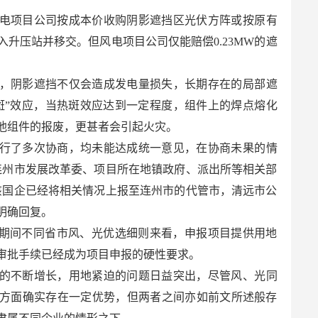
电项目公司按成本价收购阴影遮挡区光伏方阵或按原有
升压站并移交。但风电项目公司仅能赔偿0.23MW的遮
，阴影遮挡不仅会造成发电量损失，长期存在的局部遮
斑”效应，当热斑效应达到一定程度，组件上的焊点熔化
池组件的报废，更甚者会引起火灾。
行了多次协商，均未能达成统一意见，在协商未果的情
连州市发展改革委、项目所在地镇政府、派出所等相关部
该国企已经将相关情况上报至连州市的代管市，清远市公
明确回复。
”期间不同省市风、光优选细则来看，申报项目提供用地
审批手续已经成为项目申报的硬性要求。
的不断增长，用地紧迫的问题日益突出，尽管风、光同
方面确实存在一定优势，但两者之间亦如前文所述般存