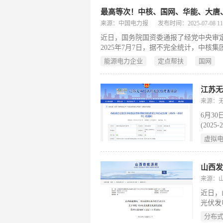
来源：中国电力报
发布时间：2025-07-08 11:
近日，国务院国资委通报了经党中央审定
2025年7月7日，据不完全统计，中
国华电、三峡集团、国家能源集团、东
能源电力企业
定点帮扶
国网
是怎么做的吧
江苏
来源：
6月3
(20
市虚拟
虚拟
电厂和
作，逐
目，园
厂。到
来源：
调能力
近日，
光伏发
行，有
分布
全部自