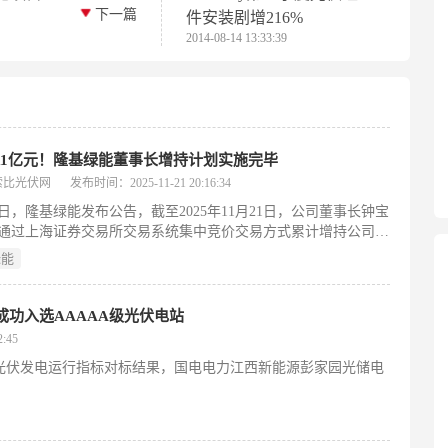
下一篇
件安装剧增216%
2014-08-14 13:33:39
1亿元！隆基绿能董事长增持计划实施完毕
索比光伏网
发布时间：2025-11-21 20:16:34
21日，隆基绿能发布公告，截至2025年11月21日，公司董事长钟宝
通过上海证券交易所交易系统集中竞价交易方式累计增持公司股
31,900股，占公司总股本的0.08%，累计增持金额为10,069.31万
绿能
次增持计划已实施完毕。
功入选AAAAA级光伏电站
:45
行业光伏发电运行指标对标结果，国电电力江西新能源彭家园光储电