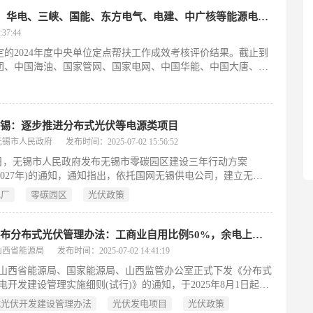
最高等次！中核、国网、华能、大唐、华电、三峡、国能、东方电气、电建、中广核等能源电力企业……
37:44
的2024年度中央单位定点帮扶工作成效考核评价结果。截止到
核集团、中国海油、国家管网、国家电网、中国华能、中国大唐、中
方电气、中国电建、中广核等获评最高等次。让我们来看看他们
无锡：逐步推进分布式光伏等电源类项目
无锡市人民政府
发布时间：2025-07-02 15:56:52
0日，无锡市人民政府发布无锡市零碳园区建设三年行动方案
25-2027年)的通知，通知指出，依托国网无锡供电公司，建立无锡
电厂管理中心完善虚拟电厂运营管理制度，统筹市级:区级虚拟
电厂
零碳园区
光伏政策
公共建筑、充(换)电设施、数据中心等具体场景虚拟电厂建设工
步推进新型储能、分布式光伏、天然气分布式发电等电源类项
区内工业企业、公共机构、商业空调等可调负荷资源接入虚拟电
山西发布分布式光伏管理办法：工商业自用比例50%，余电上网需参与电力交易
2027年底，培育建设的零碳园区内培育注册虚拟电厂聚合最大可
山西省能源局
发布时间：2025-07-02 14:41:19
20万千瓦。
山西省能源局、国家能源局、山西监管办公室正式下发《分布式
电开发建设管理实施细则(试行)》的通知，于2025年8月1日起施
效期两年。文件指出，分布式光伏发电上网模式包括全额上网、
式光伏开发建设管理办法
光伏发电项目
光伏政策
发自用、自发自用余电上网三种。