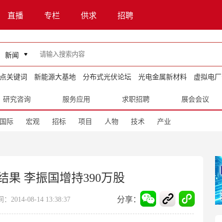
直播
专栏
供求
招聘
新闻
点关键词
新能源大基地
分布式光伏论坛
光电金属新材料
虚拟电厂
研究咨询
服务应用
求职招聘
展会会议
国际
宏观
招标
项目
人物
技术
产业
果 李振国增持390万股
分享：
014-08-14 13:38:37