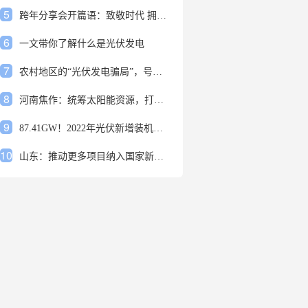
5
跨年分享会开篇语：致敬时代 拥抱变革
6
一文带你了解什么是光伏发电
7
农村地区的“光伏发电骗局”，号称能用屋顶赚钱，不少人已经上当
8
河南焦作：统筹太阳能资源，打造百万千瓦级光伏基地
9
87.41GW！2022年光伏新增装机规模发布
10
山东：推动更多项目纳入国家新增风光大基地项目
1
安装光伏发电申报流程四步走 手把手教你装起光伏电站
2
光伏发电是什么？光伏发电的优缺点有哪些？
3
6月21日 锅底料国内价格
4
光伏企业的业绩预告，透漏了这些信号
5
跨年分享会开篇语：致敬时代 拥抱变革