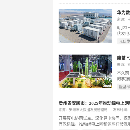
华为数
来源：
6月2
伏发电
占全球
光伏
保持着
消纳成
隆基 
来源：
不久前
的李振
跌宕起
隆基
现突破
贵州省安顺市：2025年推动绿电上
来源：安顺市大数据发展管理局
发布时间：202
开展算电协同试点。深化算电协同，探
有效途径，推动绿电上网和源网荷储就