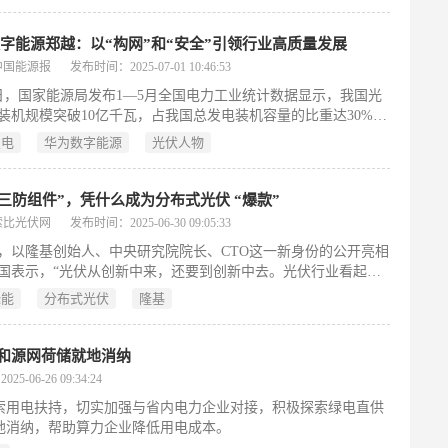
字能源郑越：以“构网”和“安全”引领行业高质量发展
中国能源报
发布时间：2025-07-01 10:46:53
3日，国家能源局发布1—5月全国电力工业统计数据显示，我国光
装机规模突破10亿千瓦，占我国总发电装机容量的比重达30%、
光伏装机总规模的近一半。在我国乃至全球范围，新能源发展均
发电
华为数字能源
光伏人物
快速增长势头，而伴随着高比例新能源接入，电网稳定与新能源
为亟待解决的核心难题。
“三防组件”，凭什么成为分布式光伏 “爆款”
索比光伏网
发布时间：2025-06-30 09:05:33
，以隆基创始人、中央研究院院长、CTO这一新身份的公开亮相
国表示，“光伏从创新中来，还要到创新中去。光伏行业看起来
伏，其实背后的实质就是不断在每个大事情、小事情创新当中实
绿能
分布式光伏
隆基
，实现进步，也推动了行业大的进步。”
网和源网荷储就地消纳
5-06-26 09:34:24
索用电扶持，切实加强与省内电力企业对接，积极探索绿电直供
地消纳，帮助算力企业降低用电成本。