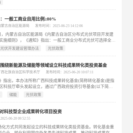
场
：一般工商业自用比例≥80%
内蒙古自治区能源局
发布时间：2025-06-23 14:12:06
0日，内蒙古自治区能源局《内蒙古自治区分布式光伏项目开发建
实施细则》，《通知》指出：一般工商业分布式光伏可选择全部
用或者自发自用余电上网模式;采用自发自用余电上网的，年自
式光伏开发建设管理办法
光伏政策
电量占发电量的比例不应低于80%，后续根据配电网承载能力增
适时调整。大型工商业分布式光伏原则上按照自治区全额自发自
源项目相关政策实施。
：围绕新能源及储能等领域设立科技成果转化类投资基金
广西壮族自治区科学技术厅
发布时间：2025-06-20 10:07:11
》指出，本办法所称广西科技成果转化基金(简称转化基金)是指
区科技厅牵头发起设立，通过广西政府投资引导基金(以下简称
金)出资，与企业、市县财政、社会资本等按照市场化方式共同
源
储能
光伏政策
立的科技成果转化类投资基金。转化基金重点支持种子期、初创
长期的科技型企业，转化利用国内外各类先进科技成果，推动科
在广西转化和产业化。
 对科技型企业成果转化项目投资
5-06-20 09:52:55
场化方式共同发起设立的科技成果转化类投资基金。转化基金重
型企业，转化利用国内外各类先进科技成果，推动科技成果在广