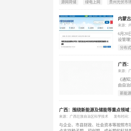
源网荷储
绿电上网
贵州光伏市
内蒙古
来源：
6月2
设管理
自发自
分布
发自用
长情况
用新能
广西
来源：
《通知
由自治
引导基
新能
发起设
期、成
技成果
广西：围绕新能源及储能等重点领域
来源：广西壮族自治区科学技术
发布时间：202
与企业、市县财政、社会资本等按照市
点支持种子期、初创期、成长期的科技