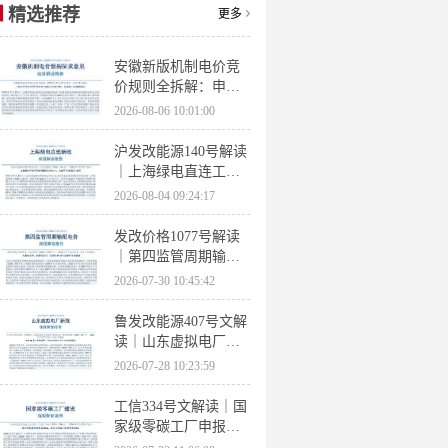
精选推荐
更多
安徽新版机制电价竞
价规则全拆解：申报
条件、保函罚则、出
2026-08-06 10:01:00
清机制、聚合商门槛
沪发改能源140号解读
｜上海绿电直连工作
方案 申报条件、源荷
2026-08-04 09:24:17
指标、场景优先级全
梳理
发改价格1077号解读
｜第四监管周期输配
电价落地 电量电价下
2026-07-30 10:45:42
调容量电价上调
鲁发改能源407号文解
读｜山东虚拟电厂管
理办法全文 分布式光
2026-07-28 10:23:59
伏打包入市规则详解
工信334号文解读｜国
家级零碳工厂申报条
件、三大硬性指标、