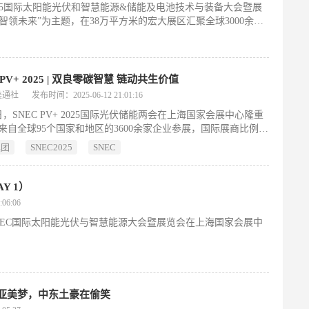
S 2025国际太阳能光伏和智慧能源&储能及电池技术与装备大会暨展
领未来”为主题，在38万平方米的宏大展区汇聚全球3000余家
与。作为全球光伏与储能领域的顶级盛会，SNEC成功搭建了行
产业升级与可持续发展路径，再次巩固其全球产业风向标的地
 PV+ 2025 | 双良零碳智慧 链动共生价值
美通社
发布时间：2025-06-12 21:01:16
1日，SNEC PV+ 2025国际光伏储能两会在上海国家会展中心隆重
来自全球95个国家和地区的3600余家企业参展，国际展商比例占
，是中国、亚洲、乃至全球最具影响力的国际化、专业化、规模化
集团
SNEC2025
SNEC
盛会之一。
Y 1）
06:06
5)SNEC国际太阳能光伏与智慧能源大会暨展览会在上海国家会展中
南亚美梦，中东土豪在偷笑