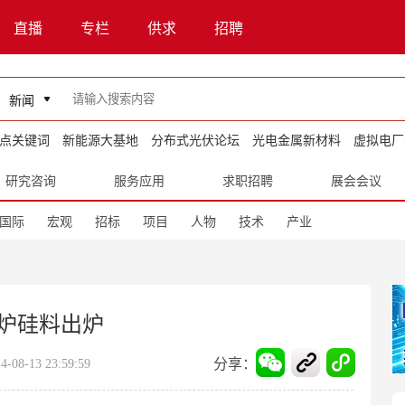
直播
专栏
供求
招聘
新闻
点关键词
新能源大基地
分布式光伏论坛
光电金属新材料
虚拟电厂
研究咨询
服务应用
求职招聘
展会会议
国际
宏观
招标
项目
人物
技术
产业
首炉硅料出炉
分享：
8-13 23:59:59