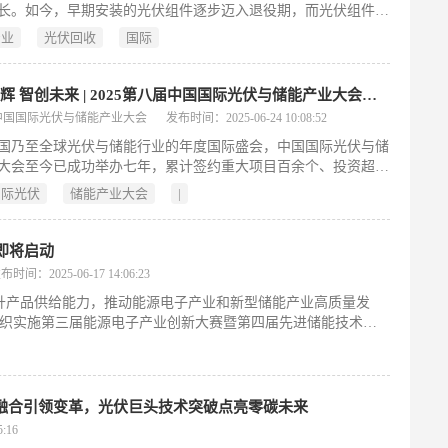
长。如今，早期安装的光伏组件逐步迈入退役期，而光伏组件回
迅速崛起。据 Markesandmarkets 报告，2025 年组件回收市场
产业
光伏回收
国际
为 3.9 亿美元，而到 2030 年，这一数字将飙升至 11.2 亿美
光储同辉 智创未来 | 2025第八届中国国际光伏与储能产业大会启幕！
中国国际光伏与储能产业大会
发布时间：2025-06-24 10:08:52
国乃至全球光伏与储能行业的年度国际盛会，中国国际光伏与储
大会至今已成功举办七年，累计签约重大项目百余个、投资超千
为全球光伏与储能行业高质量发展作出了积极贡献，有力促进了
国际光伏
储能产业大会
|
济可持续发展和全球能源转型进程。
即将启动
布时间：2025-06-17 14:06:23
升产品供给能力，推动能源电子产业和新型储能产业高质量发
12月组织实施第三届能源电子产业创新大赛暨第四届先进储能技术创
光储融合引领变革，光伏巨头技术突破点亮零碳未来
:16