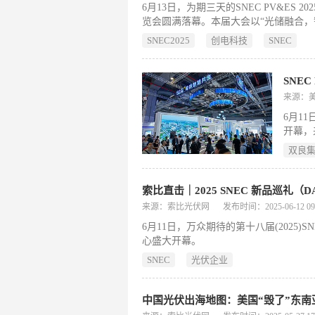
6月13日，为期三天的SNEC PV&E
览会圆满落幕。本届大会以“光储融合，智
能源企业，吸引超50万人次专业观众参
SNEC2025
创电科技
SNEC
业领袖对话平台，深入探讨技术革新、
位。
SNEC
来源：
6月1
开幕，
30%
双良
的光伏
索比直击｜2025 SNEC 新品巡礼（DA
来源：索比光伏网
发布时间：2025-06-12 09:
6月11日，万众期待的第十八届(202
心盛大开幕。
SNEC
光伏企业
中国光伏出海地图：美国“毁了”东