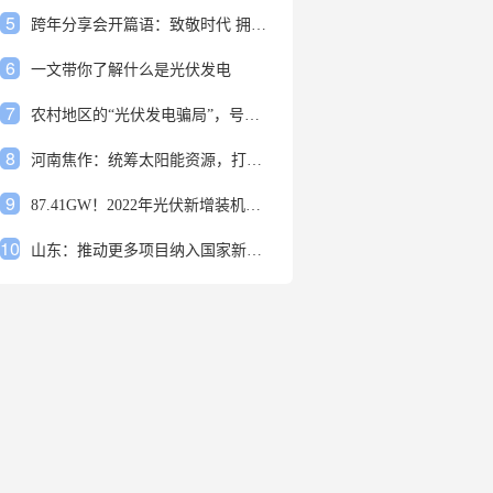
5
跨年分享会开篇语：致敬时代 拥抱变革
6
一文带你了解什么是光伏发电
7
农村地区的“光伏发电骗局”，号称能用屋顶赚钱，不少人已经上当
8
河南焦作：统筹太阳能资源，打造百万千瓦级光伏基地
9
87.41GW！2022年光伏新增装机规模发布
10
山东：推动更多项目纳入国家新增风光大基地项目
1
安装光伏发电申报流程四步走 手把手教你装起光伏电站
2
光伏发电是什么？光伏发电的优缺点有哪些？
3
6月21日 锅底料国内价格
4
光伏企业的业绩预告，透漏了这些信号
5
跨年分享会开篇语：致敬时代 拥抱变革