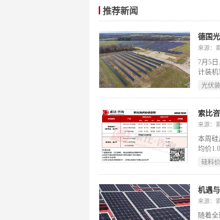
推荐新闻
德国光
来源：
7月5
计装机
志着德
光伏
索比咨
来源：
本周硅片
均价1
下游电
硅料
未跟进
到位或
机遇与
来源：
随着全