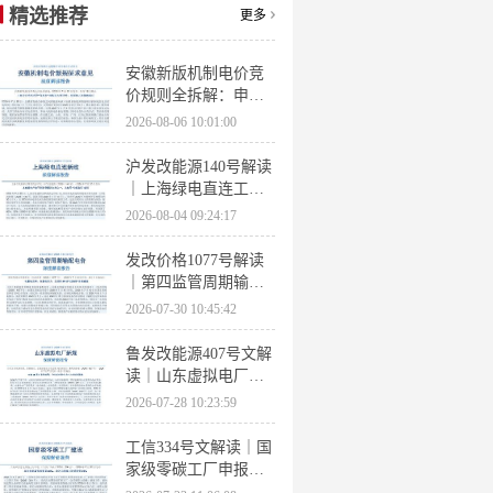
精选推荐
更多
安徽新版机制电价竞
价规则全拆解：申报
条件、保函罚则、出
2026-08-06 10:01:00
清机制、聚合商门槛
沪发改能源140号解读
｜上海绿电直连工作
方案 申报条件、源荷
2026-08-04 09:24:17
指标、场景优先级全
梳理
发改价格1077号解读
｜第四监管周期输配
电价落地 电量电价下
2026-07-30 10:45:42
调容量电价上调
鲁发改能源407号文解
读｜山东虚拟电厂管
理办法全文 分布式光
2026-07-28 10:23:59
伏打包入市规则详解
工信334号文解读｜国
家级零碳工厂申报条
件、三大硬性指标、