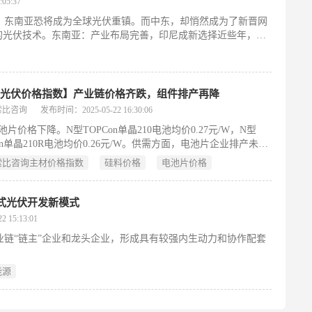
05:37
，东南亚恐将成为全球光伏重镇。而中东，却悄然成为了新晋网
沿的光伏技术。东南亚：产业布局完善，印尼成新选择近些年，美
比光伏价格指数】产业链价格齐跌，组件排产再降
索比咨询
发布时间：2025-05-22 16:30:06
片价格下降。N型TOPCon单晶210电池均价0.27元/W，N型
Con单晶210R电池均价0.26元/W。供需方面，电池片企业排产未显
，5月整体排产仍接近4月水平，供需失衡加剧库存压力。硅片成
5索比咨询主材价格指数
硅料价格
电池片价格
进一步压低电池片价格下限。短期内，电池片价格仍将延续下跌
式光伏开发新模式
 15:13:01
业链“链主”企业和龙头企业，形成具有较强内生动力和协作配套
能源