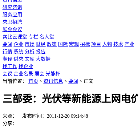
研究咨询
服务应用
求职招聘
展会会议
索比云课堂
专栏
名人堂
要闻
企业
市场
财经
政策
国际
宏观
招标
项目
人物
技术
产业
行情
系统
分析
报告
翻译
供求
文库
大数据
找工作
找企业
会议
企业名录
展会
光能杯
当前位置：
首页
>
资讯信息
>
要闻
>
正文
三部委：光伏等新能源上网电
来源：
发布时间：2011-12-20 09:14:48
分享：