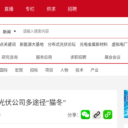
直播
专栏
供求
招聘
新闻
点关键词
新能源大基地
分布式光伏论坛
光电金属新材料
虚拟电厂
研究咨询
服务应用
求职招聘
展会会议
国际
宏观
招标
项目
人物
技术
产业
光伏公司多途径“猫冬”
分享：
9