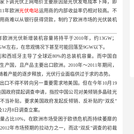
家下调光伏上网电价主要原因是光伏发电成本下降，即
11年欧洲
光伏电站
运用商的内部收益率仍相对较高。不
用商难以从银行获得贷款，制约了欧洲市场的光伏装机
1年欧洲光伏新增装机容量将持平于2010年，约13GW；
1GW左右，在悲观情况下甚至可能回落至9GW以下。
和西班牙主导了全球近80%的总装机容量。而中国自
生产国，且产品主要出口欧洲。2010年～2011年期间，
随着产能的逐步释放，光伏行业面临供过于求的态势。
出口不得不转向另一重要需求地美国。但在今年10月19
公司向美国政府提起调查申请，指控中国公司对美倾销多晶硅光
不当补贴，要求美国政府发起反倾销、反补贴的“双反”
日及12月8日调查立案。
机量占比10%，在欧洲市场受困于欧债危机而持续萎靡的
012年市场预期的拉动力之一，而这“双反”调查的初裁