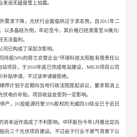
业来说无疑是雪上加霜。
外需求下降，光伏行业面临供过于求态势。自2011年二
。以多晶硅为例，年初至今，其价格已经滑落至30美元/
经无法盈利。
公司已构成了深层次影响。
公司持股50%的荷兰合营企业“环球科技太阳能有限责任公
温室电站项目，于2010年底已完成电站建设，MILIS项目公司
电价补贴申请，不过该申请被拒绝。
律师计划于近期向当地行政法院提起诉讼，要求取消上
年光伏电价补贴，项目收益会受到一定影响。
停产，川投能源托管35%股权的天威四川硅业已于近日
的资本运作造成了不利影响。中环股份今年1月推出定向
元投向三个光伏项目建设。不过由于行业不景气背景下公