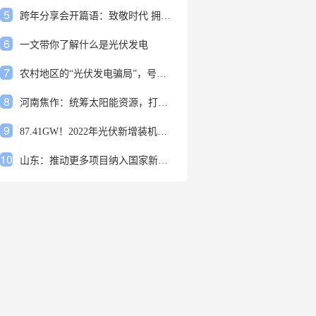
5
跨年分享会开篇语：致敬时代 拥抱变革
6
一文带你了解什么是光伏发电
7
农村地区的“光伏发电骗局”，号称能用屋顶赚钱，不少人已经上当
8
河南焦作：统筹太阳能资源，打造百万千瓦级光伏基地
9
87.41GW！2022年光伏新增装机规模发布
10
山东：推动更多项目纳入国家新增风光大基地项目
1
安装光伏发电申报流程四步走 手把手教你装起光伏电站
2
光伏发电是什么？光伏发电的优缺点有哪些？
3
6月21日 锅底料国内价格
4
光伏企业的业绩预告，透漏了这些信号
5
跨年分享会开篇语：致敬时代 拥抱变革