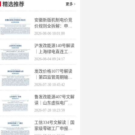
精选推荐
更多
安徽新版机制电价竞
价规则全拆解：申报
条件、保函罚则、出
2026-08-06 10:01:00
清机制、聚合商门槛
沪发改能源140号解读
｜上海绿电直连工作
方案 申报条件、源荷
2026-08-04 09:24:17
指标、场景优先级全
梳理
发改价格1077号解读
｜第四监管周期输配
电价落地 电量电价下
2026-07-30 10:45:42
调容量电价上调
鲁发改能源407号文解
读｜山东虚拟电厂管
理办法全文 分布式光
2026-07-28 10:23:59
伏打包入市规则详解
工信334号文解读｜国
家级零碳工厂申报条
件、三大硬性指标、