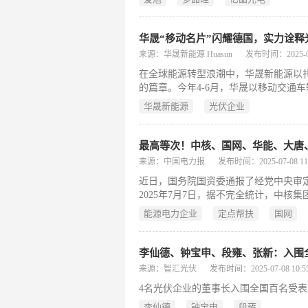
华晟“移动名片”闪耀德国，实力诠释
来源：华晟新能源 Huasun
发布时间：2025-07-
在全球能源转型浪潮中，华晟新能源以
的篇章。今年4-6月，华晟以移动交通
沉淀与创新成果。
华晟新能源
光伏企业
来源：中国电力报
发布时间：2025-07-08 11:
近日，国务院国资委通报了经党中央审定
2025年7月7日，据不完全统计，中
国华电、三峡集团、国家能源集团、东
能源电力企业
定点帮扶
国网
是怎么做的吧
李仙德、钟宝申、段雍、张新：入围
来源：智汇光伏
发布时间：2025-07-08 10:55
4名光伏企业的董事长入围全国百名受
李仙德
钟宝申
段雍