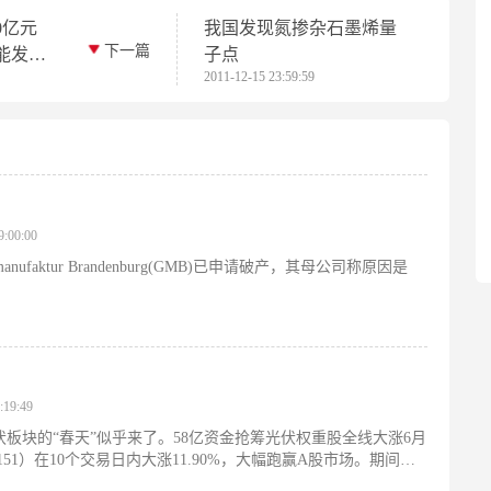
0亿元
我国发现氮掺杂石墨烯量
下一篇
能发电
子点
2011-12-15 23:59:59
:00:00
faktur Brandenburg(GMB)已申请破产，其母公司称原因是
19:49
伏板块的“春天”似乎来了。58亿资金抢筹光伏权重股全线大涨6月
1151）在10个交易日内大涨11.90%，大幅跑赢A股市场。期间，