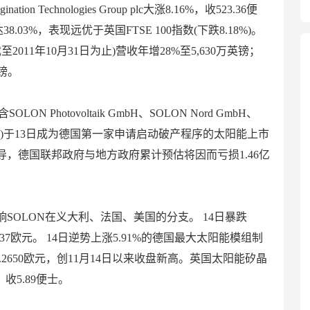
ation Technologies Group plc大涨8.16%，收523.36便
38.03%，表现远优于英国FTSE 100指数(下跌8.18%)。
上半年度(截至2011年10月31日为止)营收年增28%至5,630万英镑；
英镑。
ON Photovoltaik GmbH、SOLON Nord GmbH、
bH等子公司)于13日成为德国第一家申请启动破产程序的太阳能上市
，德国联邦政府与地方政府累计预估将因而亏损1.46亿
SOLON在义大利、法国、美国的分支。 14日暴跌
，收0.37欧元。 14日逆势上涨5.91%的德国最大太阳能模组制
2%，收3.2650欧元，创11月14日以来收盘新高。英国太阳能矽晶
3%，收5.89便士。