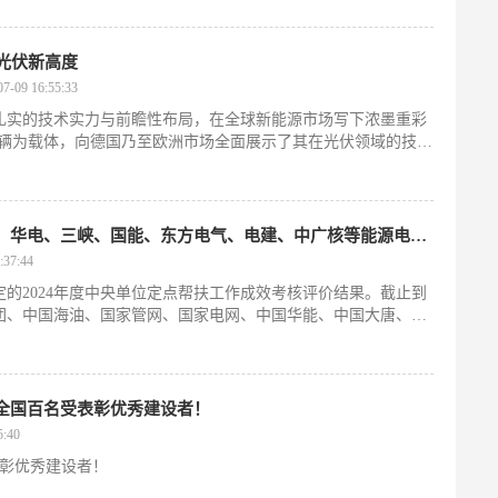
光伏新高度
09 16:55:33
扎实的技术实力与前瞻性布局，在全球新能源市场写下浓墨重彩
车辆为载体，向德国乃至欧洲市场全面展示了其在光伏领域的技术
最高等次！中核、国网、华能、大唐、华电、三峡、国能、东方电气、电建、中广核等能源电力企业……
37:44
的2024年度中央单位定点帮扶工作成效考核评价结果。截止到
核集团、中国海油、国家管网、国家电网、中国华能、中国大唐、中
方电气、中国电建、中广核等获评最高等次。让我们来看看他们
全国百名受表彰优秀建设者！
:40
表彰优秀建设者！