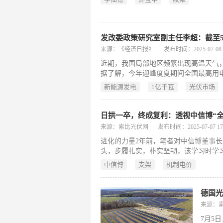
发改委政策研究室副主任李超：截至5月
来源：《经济日报》
发布时间：2025-07-08 0
近期，我国局部地区频繁出现高温天气
据了解，今年迎峰度夏期间全国最高用
采取了一系列措施。目前来看，今年迎
新能源发电
1亿千瓦
光伏市场
日拱一卒，终成复利：透视中信博“
来源：索比光伏网
发布时间：2025-07-07 17:
进化的力量2年前，笔者对中信博董事长
头，步履扎实，朴实坚韧，该学习时学
最难的事，赚最难的
中信博
支架
机制电价
德国光
来源：
7月5