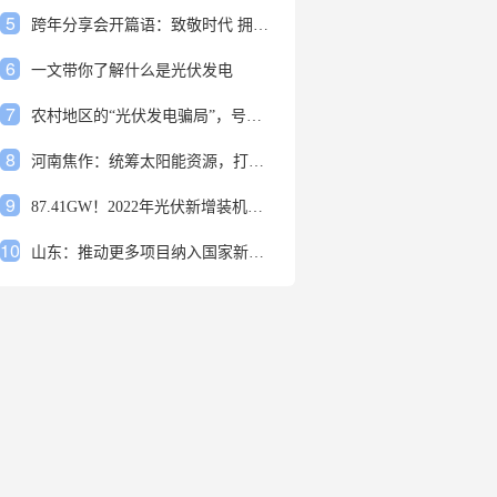
5
跨年分享会开篇语：致敬时代 拥抱变革
6
一文带你了解什么是光伏发电
7
农村地区的“光伏发电骗局”，号称能用屋顶赚钱，不少人已经上当
8
河南焦作：统筹太阳能资源，打造百万千瓦级光伏基地
9
87.41GW！2022年光伏新增装机规模发布
10
山东：推动更多项目纳入国家新增风光大基地项目
1
安装光伏发电申报流程四步走 手把手教你装起光伏电站
2
光伏发电是什么？光伏发电的优缺点有哪些？
3
6月21日 锅底料国内价格
4
光伏企业的业绩预告，透漏了这些信号
5
跨年分享会开篇语：致敬时代 拥抱变革