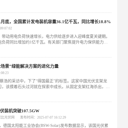
底，全国累计发电装机容量36.1亿千瓦，同比增长18.8%
9:07:02
，带动用电负荷快速增长，电力供给逐步进入迎峰度夏关键期。
电负荷同比增加约1亿千瓦。有关部门聚焦提升电力保供能力，
峰度夏电力供需形势好于去年，全国电力供需平衡总体有保障。
全场景”绿能解决方案的进化力量
08:23
蔡浩的采访中，下了“得国最正”的标签。这家中国光伏支架龙
习，该摸着石头过河就在探索中成长。从固定支架红海杀出，做
伏装机突破107.5GW
索比光伏网
发布时间：2025-07-07 16:12:29
日，德国太阳能工业协会(BSW-Solar)发布数据显示，该国光伏累