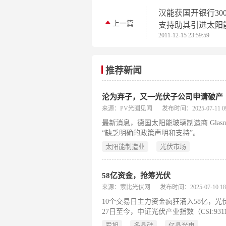
汉能获国开银行30
上一篇
支持助其引进太阳
2011-12-15 23:59:59
技术
推荐新闻
沦为弃子，又一光伏子公司申请破产
来源：PV光圈见闻
发布时间：2025-07-11 09
最新消息，德国太阳能玻璃制造商 Glasmanu
“缺乏明确的政策声明和支持”。
太阳能制造业
光伏市场
58亿资金，抢筹光伏
来源：索比光伏网
发布时间：2025-07-10 18:
10个交易日主力资金疯狂涌入58亿，光
27日至今，中证光伏产业指数（CSI:93
上证指数、深证成指
爱旭
多晶硅
亿晶光电