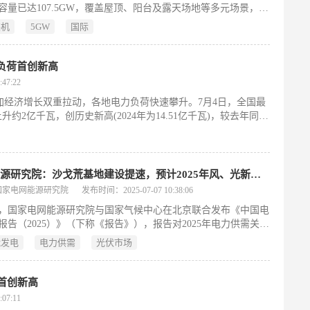
容量已达107.5GW，覆盖屋顶、阳台及露天场地等多元场景，标
国在2030年实现215GW目标中正式跨越半程节点。
装机
5GW
国际
负荷首创新高
47:22
加经济增长双重拉动，各地电力负荷快速攀升。7月4日，全国最
升约2亿千瓦，创历史新高(2024年为14.51亿千瓦)，较去年同期
地区，蒙东、江苏、安徽、山东、河南、湖北等6个省(区)电网创
国网能源研究院：沙戈荒基地建设提速，预计2025年风、光新增装机超500GW
国家电网能源研究院
发布时间：2025-07-07 10:38:06
日，国家电网能源研究院与国家气候中心在北京联合发布《中国电
报告（2025）》（下称《报告》），报告对2025年电力供需关系
预测。从供应端看，2025年沙戈荒基地加速建设，预计风电新投
能发电
电力供需
光伏市场
4亿kw，比上年增长77.1%，创历史新高；太阳能发电新投产3.8亿
比上年增长35.5%，新能源新投产装机规模首次突破5亿kW。
首创新高
07:11