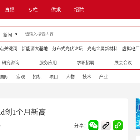
直播
专栏
供求
招聘
新闻
点关键词
新能源大基地
分布式光伏论坛
光电金属新材料
虚拟电厂
研究咨询
服务应用
求职招聘
展会会议
国际
宏观
招标
项目
人物
技术
产业
rld创1个月新高
分享：
9