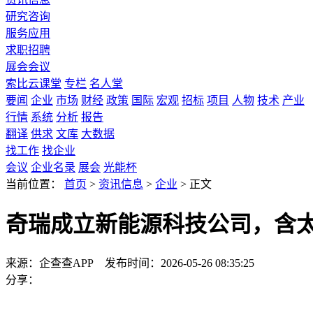
研究咨询
服务应用
求职招聘
展会会议
索比云课堂
专栏
名人堂
要闻
企业
市场
财经
政策
国际
宏观
招标
项目
人物
技术
产业
行情
系统
分析
报告
翻译
供求
文库
大数据
找工作
找企业
会议
企业名录
展会
光能杯
当前位置：
首页
>
资讯信息
>
企业
>
正文
奇瑞成立新能源科技公司，含
来源：企查查APP
发布时间：2026-05-26 08:35:25
分享：