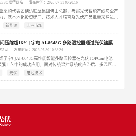
不同开发阶段，形成扎实的项目储备。作为总部位于新加坡的清
ESSO联塑班皓
发布时间：2026-07-31 06:20:16
综合服务商，集团业务涵盖风电、光伏、储能及AI电力基础设
亚采购代表团到访联塑集团佛山总部，考察光伏智能产线与全产
资、运营与解决方案，致力于推动全球可持续能源转型。
力，就本地化投资建厂、技术人才培育及光伏产品批量采购达成
识，彰显中国光伏企业助力非洲绿色能源转型的务实路径。
新能源
非洲市场
升温时间压缩超16% | 宇电 AI-8648G 多路温控器通过光伏镀膜工艺验证
中华网
发布时间：2026-07-30 10:38:24
绍了宇电AI-8648G高性能智能多路温控器在光伏TOPCon电池
Y镀膜工艺中的成功应用。面对传统温控系统响应滞后、多温区耦
及工艺裕量过大等行业痛点，该温控器依托自研串级控制自整定
器
光伏
电池技术
化光伏算法，实现无超调精准控温、强抗干扰与高稳定性运行。
示，在不改动设备硬件和温度基准的前提下，升温阶段缩短130
缩超16%），单炉工艺周期显著下降；同时电池平均转换效率提
023个百分点，良率稳定在97.82%，能耗同步降低。该方案具备改
低、实施快、可复用于PECVD、扩散炉等多种热制程设备的特
光伏制造精益化、绿色化升级提供了可推广的技术路径。（199