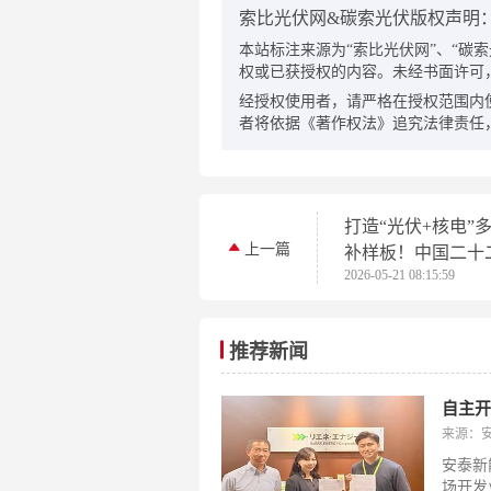
索比光伏网&碳索光伏版权声明
本站标注来源为“索比光伏网”、“碳索光伏
权或已获授权的内容。未经书面许可
经授权使用者，请严格在授权范围内
者将依据《著作权法》追究法律责任
打造“光伏+核电”
上一篇
补样板！中国二十
2026-05-21 08:15:59
建的国内最大规模
伏项目首批子阵成
推荐新闻
自主
来源：
安泰新
场开发