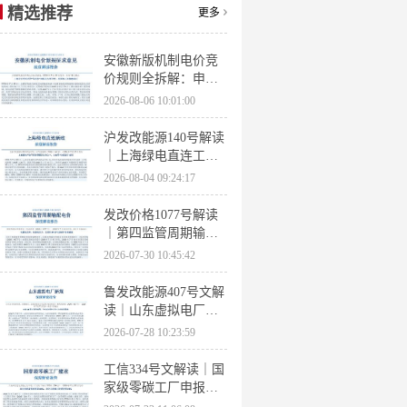
精选推荐
更多
安徽新版机制电价竞
价规则全拆解：申报
条件、保函罚则、出
2026-08-06 10:01:00
清机制、聚合商门槛
沪发改能源140号解读
｜上海绿电直连工作
方案 申报条件、源荷
2026-08-04 09:24:17
指标、场景优先级全
梳理
发改价格1077号解读
｜第四监管周期输配
电价落地 电量电价下
2026-07-30 10:45:42
调容量电价上调
鲁发改能源407号文解
读｜山东虚拟电厂管
理办法全文 分布式光
2026-07-28 10:23:59
伏打包入市规则详解
工信334号文解读｜国
家级零碳工厂申报条
件、三大硬性指标、