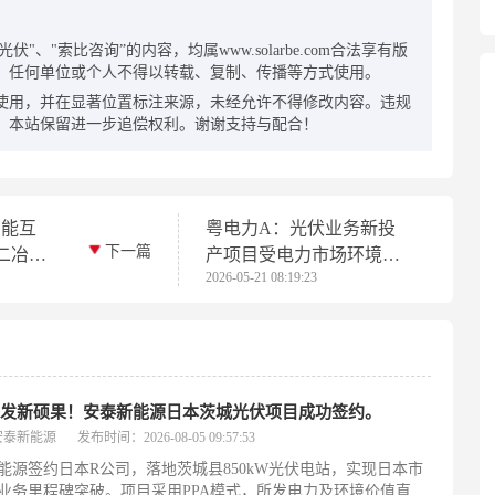
：
"、"索比咨询”的内容，均属www.solarbe.com合法享有版
，任何单位或个人不得以转载、复制、传播等方式使用。
使用，并在显著位置标注来源，未经允许不得修改内容。违规
，本站保留进一步追偿权利。谢谢支持与配合！
多能互
粤电力A：光伏业务新投
下一篇
二冶承
产项目受电力市场环境及
2026-05-21 08:19:23
海上光
政策影响，发电产能及效
功并网
益未能充分释放
开发新硕果！安泰新能源日本茨城光伏项目成功签约。
安泰新能源
发布时间：2026-08-05 09:57:53
能源签约日本R公司，落地茨城县850kW光伏电站，实现日本市
业务里程碑突破。项目采用PPA模式，所发电力及环境价值直供