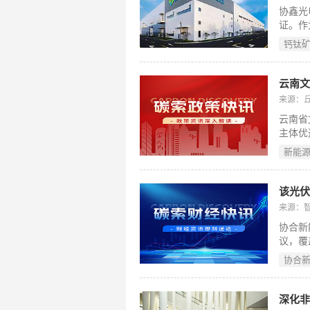
安排将
协鑫光
证。作
积叠层
钙钛
启规模
云南文
来源：
云南省
主体优
个标段
新能
本次优
择优引
置1至
该光
业，总
来源：
书。
协合新
议，覆
部投产
协合
于20
及数据
长。公
深化