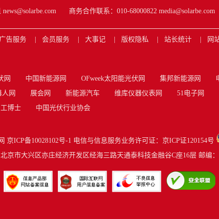
s@solarbe.com
商务合作联系：010-68000822 media@solarbe.com
广告服务
会员服务
大事记
版权隐私
站长统计
网
伏网
中国新能源网
OFweek太阳能光伏网
集邦新能源网
器人网
展会网
新能源汽车
维库仪器仪表网
51电子网
工博士
中国光伏行业协会
网
京ICP备10028102号-1
电信与信息服务业务许可证：京ICP证120154号
北京市大兴区亦庄经济开发区经海三路天通泰科技金融谷C座16层 邮编：10