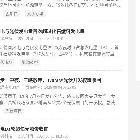
技术兼容四方面提升长期效益，整线稼动率≥98.5%，年均串焊
速当地可再生能源转型。双方将依托各自优势，推动项目落地，
费低于6万元，并支持新型电池与多规格快速切换，助力多分片
加拉实现2030年可再生能源占比20%的目标。此次合作标志着正
模化落地。（199字）
孟加拉
光伏订单
深化南亚战略布局，树立中孟清洁能源合作新典范。
风电与光伏发电量首次超过化石燃料发电量
能源舆情
发布时间：2026-08-04 08:41:29
5年，德国风电与光伏发电量达225太瓦时（占总发电量44%），首
化石燃料发电量（217太瓦时，占43%），标志着其能源转型
ergiewende）的重要里程碑。这一进展源于二十年来风光装机的持
光伏市场
能源转型
，也与德国坚定推进弃核、逐步退煤政策密切相关。政府设定目
030年陆上风电装机达115吉瓦，可再生能源供电占比达80%；
5年建成基本气候中和的电力系统；2045年实现全经济领域净零排
步！中核、三峡放弃，370MW光伏开发权遭收回
支撑转型，2025年新增风光装机创纪录达20.8吉瓦。当前挑战包
昭通市能源局
发布时间：2026-08-04 08:23:05
退出（最晚2038年，或提前完成）、燃气电厂作为过渡并计划转
能源局于2026年7月29日发布公告，依法收回大关县太华、大
运行，以及德国选择党等政治力量对转型路径的反对。8月即将
旗、高桥及巧家县坪地营迤岔共5个光伏项目的开发权，总装机
退煤时间表评估报告，将成为检验政策执行力的关键节点。
37万千瓦（370MW）。这些项目原由中核汇能（陕西）能源有
字）
光伏项目
、其与安徽旭合新能源组成的联合体，以及三峡集团云南能源投
公司中标并获得开发资格，中标时间介于2024年2月至2025年5月
中选企业主动放弃投资开发，依据相关规定，昭通市能源局决定
电D1轮超亿元融资收官
开发权。公告明确，后续将重新组织上述项目的公开招标，具体
协鑫科技
发布时间：2026-08-03 10:35:06