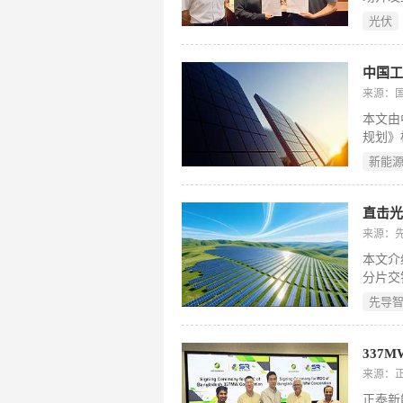
终端企
光伏
建成1
来源：
本文由
规划》
实施路
新能
展与安
石能源
体”；
与就地
来源：
展光热
本文介
造，兼
分片交
烧及C
光分片
成。（
先导
等工艺
串焊等
（≥1
协同；
来源：正泰
片、保
正泰新能