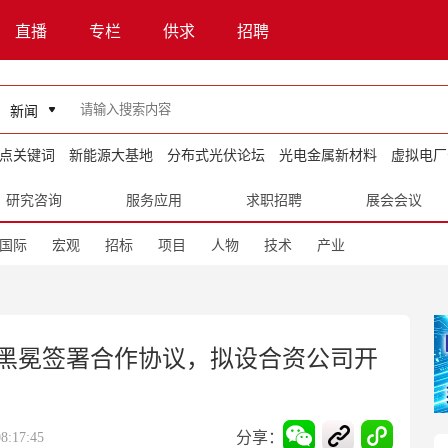
直播
专栏
供求
招聘
新闻
点关键词
新能源大基地
分布式光伏论坛
光电金属新材料
虚拟电厂
研究咨询
服务应用
求职招聘
展会会议
国际
宏观
招标
项目
人物
技术
产业
黑冕签署合作协议，拟设合资公司开
分享：
:17:45