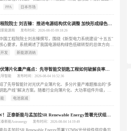
业，助力碳中和。双方将联合开发、持续供能，目标2030财年末
PPA
日本市场
00MW光伏装机，加速亚太低碳转型。
中国工程院院士 刘吉臻：推进电源结构优化调整 加快形成绿色低碳的电力供给格局
国家能源局
发布时间：2026-08-05 09:18:26
中国工程院院士刘吉臻撰写，围绕《新型电力系统建设“十五五”
核心要求，系统阐述了我国电源结构绿色低碳转型的总体方向与
径。文章指出，“十五五”是我国实现碳达峰的关键期，须统筹发
源开发
新能源消纳
全，坚持多能并举、协同转型。核心任务包括：加快构建以非化
为主体的电力供给格局，推动其在装机与发电量上均成为“双主
分类推进风电、光伏等新能源多场景开发与消纳，强化跨区外送
直击光伏薄片化量产痛点：先导智能交钥匙工程如何破解良率与效率的双重困局
利用协同；科学开发水电、积极安全有序发展核电、因地制宜发
先导智能
发布时间：2026-08-04 16:52:36
、生物质等多元清洁能源；同步推进煤电结构优化与节能降碳改
绍了先导智能针对光伏产业薄片化、多分片量产难题推出的“多
顾兜底保障与深度减排，并探索煤电与新能源融合、零碳燃料掺
钥匙产线”解决方案。随着行业向薄片化、大功率组件升级，激
CUS等前沿技术路径，全面支撑绿色低碳电力供给体系加快形
易碎片、边缘损伤导致电池衰减、高速串焊精度与产能难以兼顾
199字）
智能
电池衰减
瓶颈严重制约扩产。该方案覆盖划片、转运、边缘钝化、测试及
全工序，核心装备如划片机（≥12000片/小时）、分选机
0000片/小时）和串焊机（16000片/小时）均实现高产能与高良率
337MW！正泰新能与孟加拉SR Renewable Energy签署光伏组件合作备忘录
通过多重视觉检测、柔性夹持、边缘钝化及数据互联，有效控碎
新能Astronergy
发布时间：2026-08-04 14:19:49
品质、缩调试周期。配套PHM智能运维平台，从产能、物料、
与孟加拉SR Renewable Energy签署337MW光伏组件供应备忘