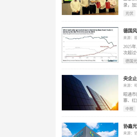
运维及
录，加
机维护
助力孟
技术规
光伏
泰新能
德国
来源：
202
次超过
（En
德国
续扩张
标：2
203
央企止
放。为
来源：
括煤电
昭通市
向绿氢
寨、红
发布的
容量达
（199
中核
限公司
资有限
间。因
协鑫光
终止其
来源：