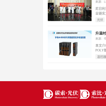
源处于
来源：L
洁能源
尼日利
施的投
业链实
初步共
光伏
来源：
本文介
POL
合干扰
温控
与定制
实测显
秒（压
升0.
造成本
点，为
字）