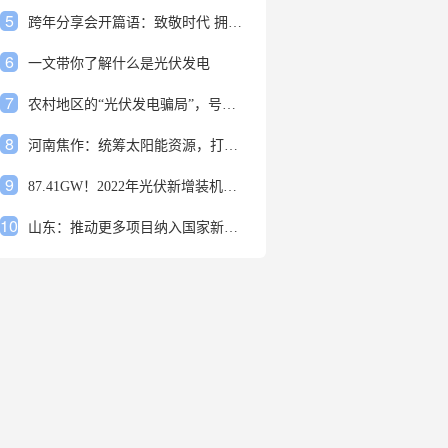
5
跨年分享会开篇语：致敬时代 拥抱变革
6
一文带你了解什么是光伏发电
7
农村地区的“光伏发电骗局”，号称能用屋顶赚钱，不少人已经上当
8
河南焦作：统筹太阳能资源，打造百万千瓦级光伏基地
9
87.41GW！2022年光伏新增装机规模发布
10
山东：推动更多项目纳入国家新增风光大基地项目
1
安装光伏发电申报流程四步走 手把手教你装起光伏电站
2
光伏发电是什么？光伏发电的优缺点有哪些？
3
6月21日 锅底料国内价格
4
光伏企业的业绩预告，透漏了这些信号
5
跨年分享会开篇语：致敬时代 拥抱变革