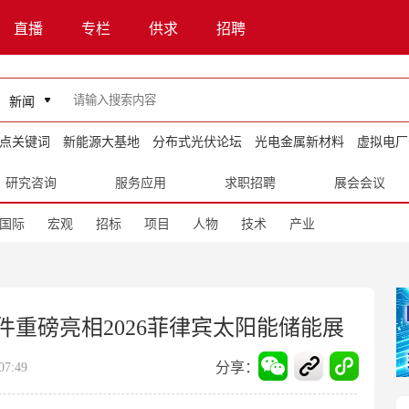
直播
专栏
供求
招聘
新闻
点关键词
新能源大基地
分布式光伏论坛
光电金属新材料
虚拟电厂
研究咨询
服务应用
求职招聘
展会会议
国际
宏观
招标
项目
人物
技术
产业
组件重磅亮相2026菲律宾太阳能储能展
分享：
7:49