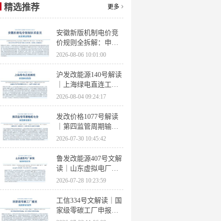
精选推荐
更多
安徽新版机制电价竞
价规则全拆解：申报
条件、保函罚则、出
2026-08-06 10:01:00
清机制、聚合商门槛
沪发改能源140号解读
｜上海绿电直连工作
方案 申报条件、源荷
2026-08-04 09:24:17
指标、场景优先级全
梳理
发改价格1077号解读
｜第四监管周期输配
电价落地 电量电价下
2026-07-30 10:45:42
调容量电价上调
鲁发改能源407号文解
读｜山东虚拟电厂管
理办法全文 分布式光
2026-07-28 10:23:59
伏打包入市规则详解
工信334号文解读｜国
家级零碳工厂申报条
件、三大硬性指标、