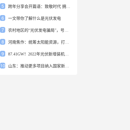
5
跨年分享会开篇语：致敬时代 拥抱变革
6
一文带你了解什么是光伏发电
7
农村地区的“光伏发电骗局”，号称能用屋顶赚钱，不少人已经上当
8
河南焦作：统筹太阳能资源，打造百万千瓦级光伏基地
9
87.41GW！2022年光伏新增装机规模发布
10
山东：推动更多项目纳入国家新增风光大基地项目
1
安装光伏发电申报流程四步走 手把手教你装起光伏电站
2
光伏发电是什么？光伏发电的优缺点有哪些？
3
6月21日 锅底料国内价格
4
光伏企业的业绩预告，透漏了这些信号
5
跨年分享会开篇语：致敬时代 拥抱变革