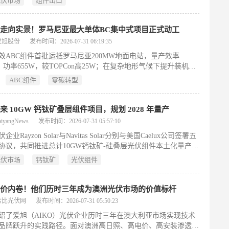
光伏市场
组件出口
GW和2.1GW），但全年进口节奏明显弱于上年末的快速增长态势。
来源方面，东南亚仍为主力，菲律宾以3114MW居首位，印尼次
768MW）；非洲国家表现突出，埃塞俄比亚（936MW）和尼日
走向实景！罗马尼亚最大单体BC集中式项目正式动工
700MW）分列第三、第四，成为增长最显著的新兴出口区域，
爱旭股份
发布时间：2026-07-31 06:19:35
塞俄比亚保持月度稳定出货，尼日利亚则自3月起持续放量。
效ABC组件首批运抵罗马尼亚200MW地面电站，量产效率
2%、功率655W，较TOPCon高25W；在复杂地形气候下提升装机
、降BOS成本3.9%、LCOE降3.6%、IRR升5.2%。项目2027年Q3并
ABC组件
零碳转型
绿电1.96亿度，减碳334.86万吨。
来 10GW 钙钛矿叠层组件项目，规划 2028 年量产
yangNews
发布时间：2026-07-31 05:57:10
业Rayzon Solar与Navitas Solar分别与美国Caelux公司签署五
协议，共同推进总计10GW钙钛矿-硅叠层光伏组件本土化量产，
2028年面向印度地面电站市场实现商业化交付。双方将采用
光伏市场
钙钛矿
光伏组件
ux的Active Glass技术——一种集成钙钛矿层的特种顶层玻璃，将其
各自现有的TOPCon组件产线，从而在不改变主体结构前提下提
最高28%。Rayzon依托其11.3GW双面组件制造平台，Navitas
低价内卷！他们历时三年成为澳洲光伏市场的价值标杆
其垂直一体化产线，各承担5GW产能建设。项目严格遵循印度
索比光伏网
发布时间：2026-07-31 05:50:23
认证要求，并支撑该国2030年500GW清洁能源目标。此前Caelux
绍了爱旭（AIKO）光伏企业历时三年在澳大利亚市场实现技术
国Solx达成3GW合作，此次布局标志钙钛矿叠层技术加速迈向规
品牌跃升的实践路径。面对澳洲高日照、高电价、高安装渗透率
用。（199字）