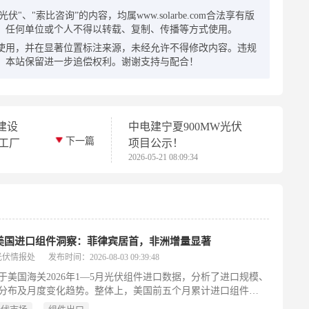
"、"索比咨询”的内容，均属www.solarbe.com合法享有版
，任何单位或个人不得以转载、复制、传播等方式使用。
使用，并在显著位置标注来源，未经允许不得修改内容。违规
，本站保留进一步追偿权利。谢谢支持与配合！
建设
中电建宁夏900MW光伏
下一篇
板工厂
项目公示！
2026-05-21 08:09:34
月美国进口组件洞察：菲律宾居首，非洲增量显著
光伏情报处
发布时间：2026-08-03 09:39:48
于美国海关2026年1—5月光伏组件进口数据，分析了进口规模、
分布及月度变化趋势。整体上，美国前五个月累计进口组件
GW，同比2025年同期下降35%；虽4—5月出现小幅回升（分别为