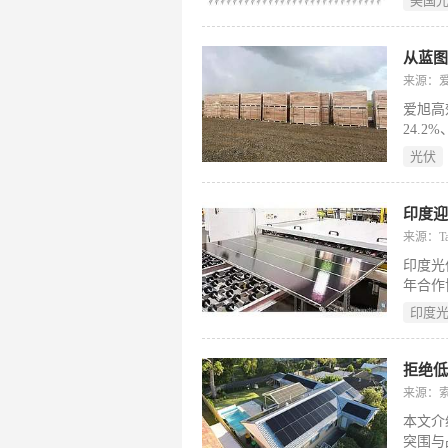
美国
2.4
在供应
之（1
从蓝图
利亚（
来源：
其中埃
爱旭高
24.
4.2%
光伏
网，年发
印度迎
来源：Tai
印度光伏企
年合作
目标于
印度
Cael
适配于
升效率至
拒绝
则利用
来源：
ALMM
本文介
已与美
突围与
模化应