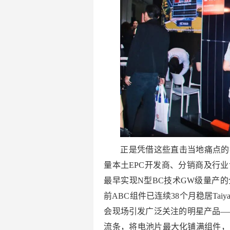
正是凭借这些直击当地痛点的
量本土EPC开发商、分销商及行
最早实现N型BC技术GW级量产
前ABC组件已连续38个月稳居Tai
会现场引发广泛关注的明星产品——
流条，将电池片最大化铺满组件，