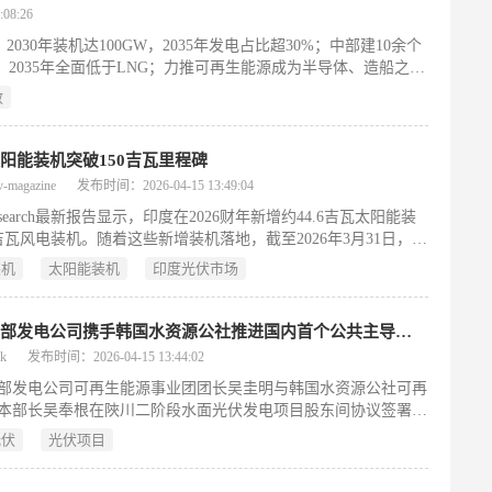
电量20%的目标，并计划将全国可再生能源装机容量从当前37吉
08:26
2030年的100吉瓦。
30年装机达100GW，2035年发电占比超30%；中部建10余个
2035年全面低于LNG；力推可再生能源成为半导体、造船之后
效
阳能装机突破150吉瓦里程碑
magazine
发布时间：2026-04-15 13:49:04
esearch最新报告显示，印度在2026财年新增约44.6吉瓦太阳能装
吉瓦风电装机。随着这些新增装机落地，截至2026年3月31日，印
能源总装机已达到275吉瓦。在2025年4月1日至2026年3月31日
装机
太阳能装机
印度光伏市场
印度新增地面电站光伏装机约34.8吉瓦，同比增长106%。报告
一大幅增长主要得益于印度新能源和可再生能源部于2023年启动
50吉瓦招标路线图下中标项目陆续投运。
韩国西部发电公司携手韩国水资源公社推进国内首个公共主导居民参与型RE100光伏项目
k
发布时间：2026-04-15 13:44:02
部发电公司可再生能源事业团团长吴圭明与韩国水资源公社可再
本部长吴奉根在陜川二阶段水面光伏发电项目股东间协议签署仪
影留念。韩国西部发电公司14日表示,当天在大田广域市的韩国
光伏
光伏项目
公社总部举行了陜川二阶段水面光伏发电项目股东间协议签署仪