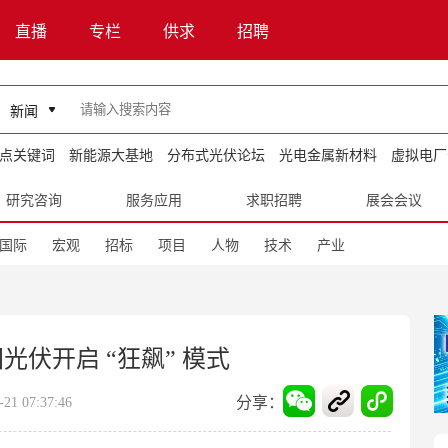
直播
专栏
供求
招聘
新闻
点关键词
新能源大基地
分布式光伏论坛
光电金属新材料
虚拟电厂
研究咨询
服务应用
求职招聘
展会会议
国际
宏观
招标
项目
人物
技术
产业
国光伏开启 “狂飙” 模式
分享：
1 07:37:46