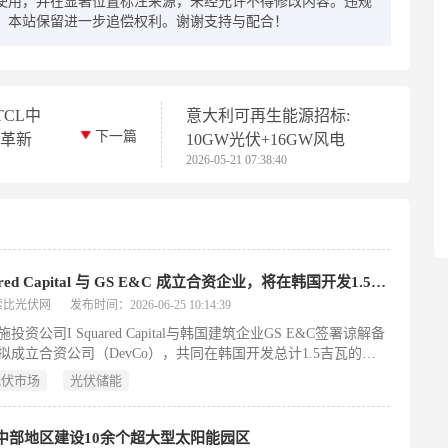
使用，并在显著位置标注来源，未经允许不得修改内容。违规
，本站保留进一步追偿权利。谢谢支持与配合！
CL中
意大利可再生能源招标:
下一篇
术革新
10GW光伏+16GW风电
2026-05-21 07:38:40
I Squared Capital 与 GS E&C 成立合资企业，将在韩国开发1.5 吉瓦光伏及电池储能项目
索比光伏网
发布时间：2026-06-25 10:14:39
投资公司I Squared Capital与韩国建筑企业GS E&C签署谅解备
拟成立合资公司（DevCo），共同在韩国开发总计1.5吉瓦的光
池储能系统（BESS）项目，目标于2035年前完成。其中光伏装
光伏市场
光伏储能
20兆瓦，占比超一半。GS E&C将主导新项目开拓、审批办理、
购及前期架构搭建，并提供项目管理与技术咨询服务。该合作契
政府加速能源转型的战略：政府已设定2030年可再生能源发电量
中部地区建设10余个超大型太阳能园区