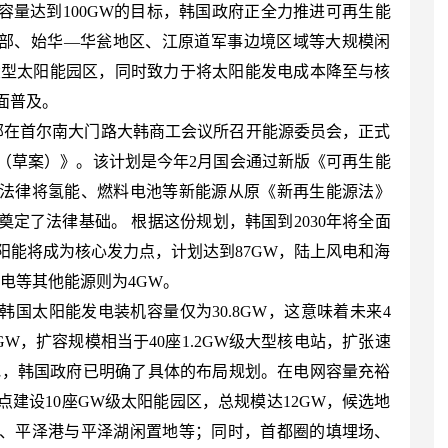
机容量达到100GW的目标，韩国政府正全力推进可再生能
北部、始华—华瓮地区、江原道军事边境区域等大规模闲
超大型太阳能园区，同时致力于将太阳能发电成本降至与核
面普及。
境部在首尔南大门路大韩商工会议所召开能源委员会，正式
（草案）》。该计划是今年2月国会通过新版《可再生能
法律将氢能、燃料电池等新能源从原《新再生能源法》
定了法律基础。 根据这份规划，韩国到2030年将全面
阳能将成为核心发力点，计划达到87GW，陆上风电和海
水电等其他能源则为4GW。
国太阳能发电装机容量仅为30.8GW，这意味着未来4
GW，扩容规模相当于40座1.2GW级大型核电站，扩张速
地，韩国政府已明确了具体的布局规划。在电网容量充裕
建设10座GW级太阳能园区，总规模达12GW，候选地
、平泽港与平泽湖闲置地等；同时，首都圈的填埋场、