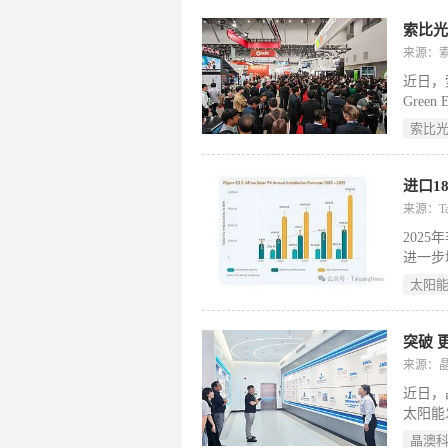
能装机
发电装
来源：
近日，索
Gree
伴。双
索比
产业高
来源：Tai
202
进一步
然而，
太阳
配”。2
年两年
规划和
年非洲
来源：
近日，
太阳能
目是韩
晶澳