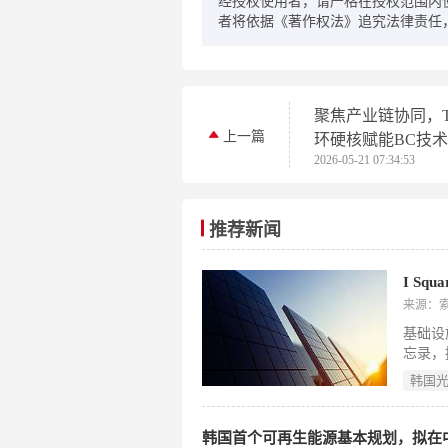
经授权使用者，请严格在授权范围内
者将依据《著作权法》追究法律责任
聚焦产业链协同，T
上一篇
环硬核赋能BC技
2026-05-21 07:34:53
推荐新闻
来源：
基础设施
忘录，
伏及电
韩国
机约8
土地收
合韩国
韩国首个可再生能源基本规划，拟在