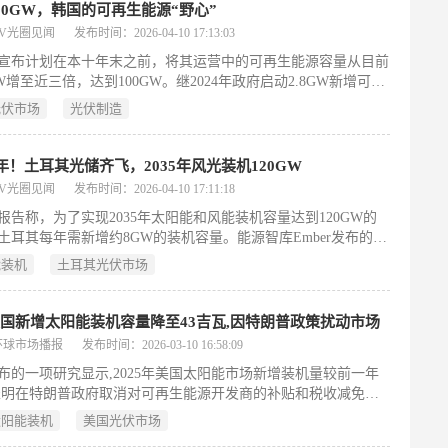
00GW，韩国的可再生能源“野心”
PV光圈见闻
发布时间：2026-04-10 17:13:03
宣布计划在本十年末之前，将其运营中的可再生能源容量从目前
GW增至近三倍，达到100GW。继2024年政府启动2.8GW新增可再
发电容量招标之后，本周公布的计划是政府为将韩国能源结构转
光伏市场
光伏制造
生能源所做的最新尝试。2025年，韩国经济财政部公布了向太阳
和组件研究投资2290万美元的计划，作为实现“能源独立”目标的
。
/年！土耳其光储齐飞，2035年风光装机120GW
PV光圈见闻
发布时间：2026-04-10 17:11:18
报告称，为了实现2035年太阳能和风能装机容量达到120GW的
土耳其每年需新增约8GW的装机容量。能源智库Ember发布的
26年土耳其电力评论》显示，2025年，太阳能和风能发电占比达
能装机
土耳其光伏市场
，创历史新高。报告指出，过去三年间，在太阳能强劲增长和2025
装机容量创纪录的推动下，土耳其的电力结构经历了快速转型。
以22%的占比在该组中处于领先地位。
国新增太阳能装机容量降至43吉瓦,因特朗普政策扰动市场
环球市场播报
发布时间：2026-03-10 16:58:09
布的一项研究显示,2025年美国太阳能市场新增装机量较前一年
表明在特朗普政府取消对可再生能源开发商的补贴和税收减免后,
业的势头降温。该报告称,特朗普政府的“大而美”法案导致了全
太阳能装机
美国光伏市场
混乱,2025年,公用事业规模的太阳能装机量下降了16%,社区太阳