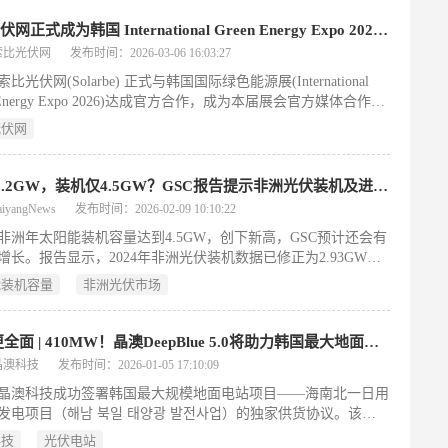
量下降25%。该报告估计,到2036年,美国将新增490吉瓦的太阳能
机容量,使累计装机容量接近770吉瓦。
索比光伏网正式成为韩国 International Green Energy Expo 2026 官方媒体合作伙伴
索比光伏网
发布时间：2026-03-06 16:03:27
比光伏网(Solarbe) 正式与韩国国际绿色能源展(International
n Energy Expo 2026)达成官方合作，成为本届展会官方媒体合作伙
方将围绕展会传播、产业对接与全球声量共建，助力中韩新能源
光伏网
效互通，推动亚太绿色能源协同发展。
进口18.2GW，装机仅4.5GW？GSC报告提示非洲光伏装机及进口数据存在巨大错配
yangNews
发布时间：2026-02-09 10:10:22
5年非洲年太阳能装机容量达到4.5GW，创下新高，GSC预计还会有
增长。报告显示，2024年非洲光伏装机数据已修正为2.93GW。
GSC重点指出了光伏产品进口量与实际部署量之间的巨大“错
能装机容量
非洲光伏市场
025年，非洲进口了18.2GW的太阳能组件，但预计2026年至2027
的公用事业规模装机总量仅为14.3GW。GSC预测，如果金融、
监管能与市场现实相一致，在该报告的中等预测情景下，到2029
突破 更全面 | 410MW！晶澳DeepBlue 5.0将助力韩国最大地面光伏电站
光伏装机量有望超过33GW。
晶澳科技
发布时间：2026-01-05 17:10:09
晶澳科技成功签署韩国最大规模地面电站项目——海南北一日用
发电项目（해남 북일 태양광 발전사업）的独家供货协议。该项
国政府推进碳中和战略的重点举措，涵盖8个电站子项目，分布
科技
光伏电站