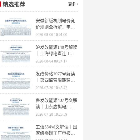
精选推荐
更多
安徽新版机制电价竞
价规则全拆解：申报
条件、保函罚则、出
2026-08-06 10:01:00
清机制、聚合商门槛
沪发改能源140号解读
｜上海绿电直连工作
方案 申报条件、源荷
2026-08-04 09:24:17
指标、场景优先级全
梳理
发改价格1077号解读
｜第四监管周期输配
电价落地 电量电价下
2026-07-30 10:45:42
调容量电价上调
鲁发改能源407号文解
读｜山东虚拟电厂管
理办法全文 分布式光
2026-07-28 10:23:59
伏打包入市规则详解
工信334号文解读｜国
家级零碳工厂申报条
件、三大硬性指标、