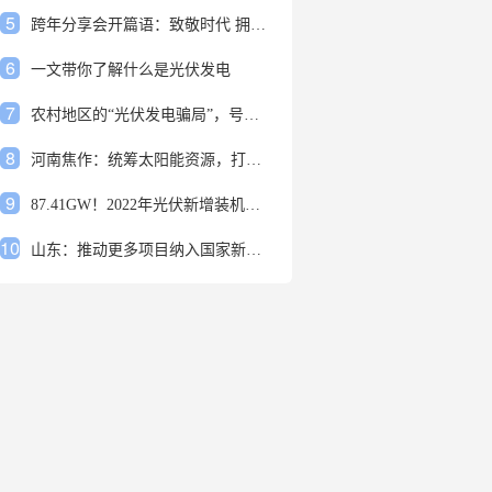
5
跨年分享会开篇语：致敬时代 拥抱变革
6
一文带你了解什么是光伏发电
7
农村地区的“光伏发电骗局”，号称能用屋顶赚钱，不少人已经上当
8
河南焦作：统筹太阳能资源，打造百万千瓦级光伏基地
9
87.41GW！2022年光伏新增装机规模发布
10
山东：推动更多项目纳入国家新增风光大基地项目
1
安装光伏发电申报流程四步走 手把手教你装起光伏电站
2
光伏发电是什么？光伏发电的优缺点有哪些？
3
6月21日 锅底料国内价格
4
光伏企业的业绩预告，透漏了这些信号
5
跨年分享会开篇语：致敬时代 拥抱变革