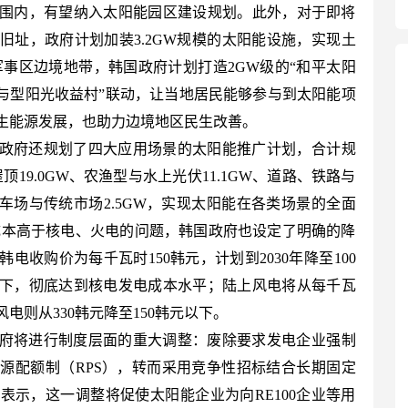
围内，有望纳入太阳能园区建设规划。此外，对于即将
旧址，政府计划加装3.2GW规模的太阳能设施，实现土
军事区边境地带，韩国政府计划打造2GW级的“和平太阳
参与型阳光收益村”联动，让当地居民能够参与到太阳能项
生能源发展，也助力边境地区民生改善。
政府还规划了四大应用场景的太阳能推广计划，合计规
顶19.0GW、农渔型与水上光伏11.1GW、道路、铁路与
停车场与传统市场2.5GW，实现太阳能在各类场景的全面
成本高于核电、火电的问题，韩国政府也设定了明确的降
电收购价为每千瓦时150韩元，计划到2030年降至100
元以下，彻底达到核电发电成本水平；陆上风电将从每千瓦
风电则从330韩元降至150韩元以下。
府将进行制度层面的重大调整：废除要求发电企业强制
源配额制（RPS），转而采用竞争性招标结合长期固定
表示，这一调整将促使太阳能企业为向RE100企业等用