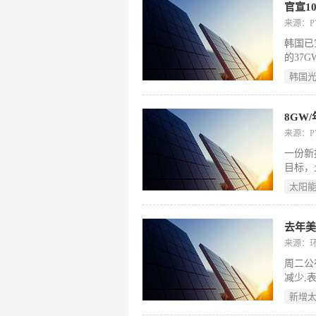
官宣1
来源：
韩国已
的37
生能源
韩国
向可再
能电池
一部分
8GW
来源：
一份新
目标，
《20
太阳
22%
年风能
土耳其
去年美
来源：
周二公
减少,
整个行
新增
行业的