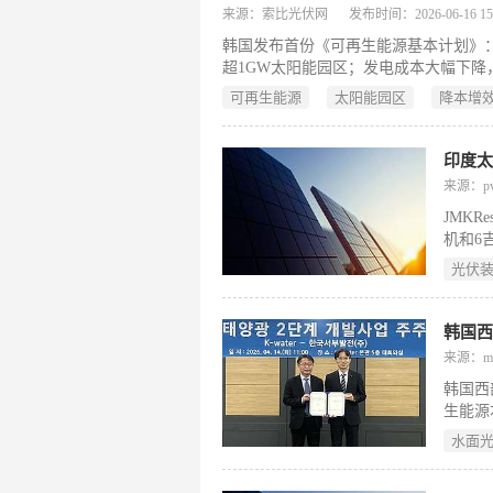
占总发
来源：索比光伏网
发布时间：2026-06-16 15:
瓦提升至
韩国发布首份《可再生能源基本计划》：20
超1GW太阳能园区；发电成本大幅下降，
的“第三大国家战略产业”。
可再生能源
太阳能园区
降本增
印度太
来源：pv-
JMKR
机和6
度可再生
光伏
期间，
称，这
的年度
来源：m
韩国西
生能源
式上合
水面
水资源
式。