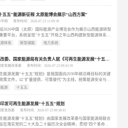
术创新及供电服务提质；算力网新增直接投资约4万亿元，以企
为主，旨在拓展民间投资空间。二者与新一代通信网等协同联
成深度耦合、相互赋能的有机整体，兼具稳投资、扩内需、增动
十五五”能源新征程 太原能博会展示“山西方案”
安全、惠民生等多重功能。发改委强调坚持统筹布局、多网协
中华网
发布时间：2026-07-23 11:09:30
重实效应用与治理优化，推动项目加快落地，并通过强化规划引
绍2026中国（太原）国际能源产业博览会作为展示山西能源转型
素保障和堵点疏通，营造有利于民间资本参与的良好环境。
重要平台，系统呈现“十五五”开局之年山西构建新型能源体系的
字）
径与“山西方案”。文章指出，山西依托国家资源型经济转型试验
能源体系
新型储能
电力系统
源革命试点双重定位，推动能源结构深刻变革：2025年新能源与
源装机占比达55.1%，智能化煤矿建成400座，绿电交易与绿证
全国前列。通过晋北新能源基地、绿电园区、氢能产业链等布
国家发改委、国家能源局有关负责人就《可再生能源发展“十五五”规划》答记者问
速实现煤炭由燃料向原料转变，并聚焦安全韧性、绿色低碳、链
国家发展改革委
发布时间：2026-07-23 09:43:59
、系统集成四大方向，规划2030年目标及关键技术攻关路径。太
生能源发展“十五五”规划》是我国面向2030年碳达峰目标的关键
会以6万平方米展区、13个主题板块，全景展示风光储氢一体
政策文件，以“扩量提质、可靠替代”为主线，统筹能源安全与绿
能矿山、源网荷储协同等前沿应用与国际合作成果。（199字）
转型。规划明确四大核心目标：到2030年，可再生能源消费总量
生能源
十五五
亿吨标准煤；发电总装机达35亿千瓦，其中风电光伏超28亿千瓦、
50%；非电利用规模较2025年增长1.5倍；风电光伏平均置信出
%，迎峰时段电量占比超20%。为实现目标，规划部署七项重点
印发可再生能源发展“十五五”规划
扩大电力供给（优化“三北”基地、海上风电、水风光一体化及分
国家发改委
发布时间：2026-07-23 09:38:41
局）；提升可靠替代能力（建设系统友好型电站、推进多能一体
生能源发展“十五五”规划》由国家发展改革委与国家能源局联合
展抽水蓄能、增强源网荷协同）；突破非电利用（拓展绿氢氨
旨在落实党的二十大及二十届历次全会精神，贯彻“四个革命、
光供热、生物质及地热应用）；提升全社会消费水平；巩固技术