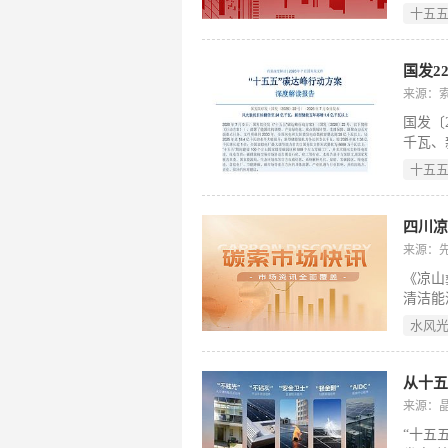
一个合
产业优
十五
据《中
布式并
《新型
（199
展，系
保障措
来源：
源局派
国发〔2
协同推
千瓦、
建设。
工厂、
十五
南，完
四川凉
来源：
《凉山
清洁能
“十五
水风
千瓦以
源布局
风光一
从十
链，发
来源：
洁能源
“十五
网改造