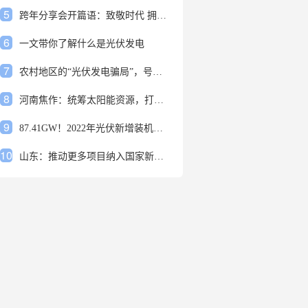
5
跨年分享会开篇语：致敬时代 拥抱变革
6
一文带你了解什么是光伏发电
7
农村地区的“光伏发电骗局”，号称能用屋顶赚钱，不少人已经上当
8
河南焦作：统筹太阳能资源，打造百万千瓦级光伏基地
9
87.41GW！2022年光伏新增装机规模发布
10
山东：推动更多项目纳入国家新增风光大基地项目
1
安装光伏发电申报流程四步走 手把手教你装起光伏电站
2
光伏发电是什么？光伏发电的优缺点有哪些？
3
6月21日 锅底料国内价格
4
光伏企业的业绩预告，透漏了这些信号
5
跨年分享会开篇语：致敬时代 拥抱变革