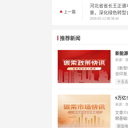
河北省省长王正谱
上一篇
景，深化绿色转型
2026-05-12 08:58:44
推荐新闻
新能源
来源：
《新型
合印发
一个合
十五
年规划
聚焦构
率将按
9万亿
系统调
来源：
执行，
文章介
重点任
期基础
统性指
设。其
新型