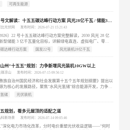
作”能源安全新战略，服务国家碳达峰、碳中和目标。该规划依
势；健全政策与市场机制；深化国际合作。全文突出集中式与分
五
可再生能源
华人民共和国国民经济和社会发展第十五个五年规划纲要》及
举、电量与电力双支撑、电与非电协同发展的系统性路径。
能源体系建设“十五五”规划》编制，聚焦可再生能源高质量发
字）
统部署“十五五”时期（2026—2030年）的发展目标、重点任务与
国发22号文解读：十五五碳达峰行动方案 风光28亿千瓦 / 储能3亿千瓦量化目标全解析
施。文件面向各省（区、市）发展改革与能源主管部门、国家能
索比光伏网
发布时间：2026-07-21 15:21:43
出机构及有关中央企业，要求各单位结合实际，认真贯彻执行，
026〕22 号十五五碳达峰行动方案完整解读，2030 风光 28 亿
进可再生能源规模化、多元化、智能化发展，支撑新型能源体系
新型储能 3 亿千瓦量化目标，详解绿电直连、虚拟电厂、零碳
（198字）
碳市场扩容政策机遇，含工厂、园区、新能源企业落地实操指
五碳达峰行动方案
国发22号
风光装机28亿千瓦
整版报告扫码获取。
山州“十五五”规划：力争新增风光装机10GW以上
先锋凉山
发布时间：2026-07-15 09:56:12
彝族自治州国民经济和社会发展第十五个五年规划纲要》提出以
源为核心的发展路径，聚焦“水风光氢储”综合能源开发，力争
五”期间新增风电、光伏装机超1000万千瓦，水电新增装机220万
光氢储
光伏装机
上，并加快盐源白乌抽水蓄能电站等重点项目建设。规划统筹资
，打造西部、东部、南部、中北部四大风光基地及“三江”流域水
体化基地，推动源网荷储协同和绿电就近消纳。同时延伸产业
五五规划，看多元屋顶的适配之道
展储能、氢能、新能源装备制造及动力电池等新兴产业，目标清
晶科新场景
发布时间：2026-07-14 09:05:46
产业链总产值突破1000亿元。配套推进电网智能化升级、城乡配
五”深化电力市场化改革，分时电价重塑光伏收益逻辑——“何时
与农村电网巩固提升，并在工业、建筑、交通等领域系统推进绿