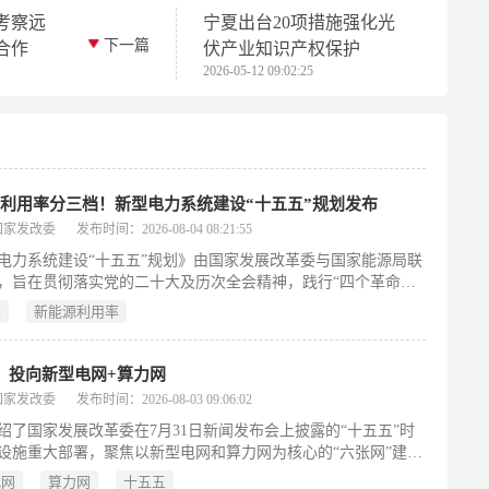
考察远
宁夏出台20项措施强化光
下一篇
合作
伏产业知识产权保护
2026-05-12 09:02:25
利用率分三档！新型电力系统建设“十五五”规划发布
国家发改委
发布时间：2026-08-04 08:21:55
电力系统建设“十五五”规划》由国家发展改革委与国家能源局联
，旨在贯彻落实党的二十大及历次全会精神，践行“四个革命、
作”能源安全新战略，并衔接《国民经济和社会发展第十五个五
五
新能源利用率
纲要》及《新型能源体系建设“十五五”规划》相关部署。该规划
建适应新能源大规模发展的新型电力系统，明确提出新能源利用
区域和时段划分为三档进行分类管理与考核，以提升消纳能力与
！投向新型电网+算力网
节水平。规划要求各地能源主管部门、相关企业和行业机构严格
国家发改委
发布时间：2026-08-03 09:06:02
统筹推进源网荷储协同互动、灵活性资源建设、市场机制完善等
绍了国家发展改革委在7月31日新闻发布会上披露的“十五五”时
务，为“十五五”时期（2026—2030年）电力绿色低碳转型提供系
设施重大部署，聚焦以新型电网和算力网为核心的“六张网”建
引。（198字）
中，新型电网拟投资超5万亿元，重点用于电网架构升级、输电
电网
算力网
十五五