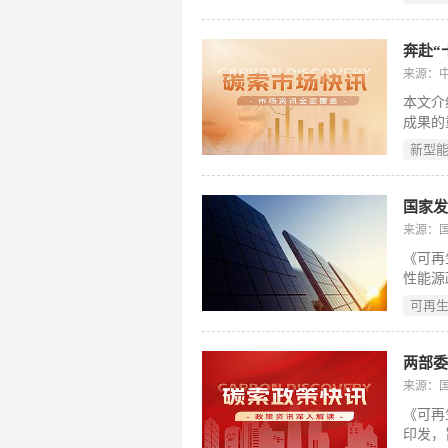
储能技
业投资
动，形
奔赴“
能、保
来源：
同，注
本文介
导、要
成果的
（198
实践路
新型
区和能
清洁能
成交居
局，加
来源：
式集群
《可再
原能博
性能源
化、智
色低碳
可再
达18
占比超
力达8
两部委
任务：
来源：
布式布
《可再
化、发
印发，
醇、风