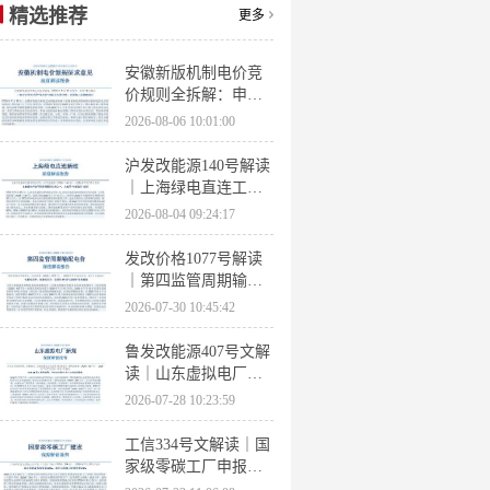
精选推荐
更多
安徽新版机制电价竞
价规则全拆解：申报
条件、保函罚则、出
2026-08-06 10:01:00
清机制、聚合商门槛
沪发改能源140号解读
｜上海绿电直连工作
方案 申报条件、源荷
2026-08-04 09:24:17
指标、场景优先级全
梳理
发改价格1077号解读
｜第四监管周期输配
电价落地 电量电价下
2026-07-30 10:45:42
调容量电价上调
鲁发改能源407号文解
读｜山东虚拟电厂管
理办法全文 分布式光
2026-07-28 10:23:59
伏打包入市规则详解
工信334号文解读｜国
家级零碳工厂申报条
件、三大硬性指标、