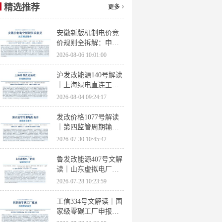
精选推荐
更多
安徽新版机制电价竞
价规则全拆解：申报
条件、保函罚则、出
2026-08-06 10:01:00
清机制、聚合商门槛
沪发改能源140号解读
｜上海绿电直连工作
方案 申报条件、源荷
2026-08-04 09:24:17
指标、场景优先级全
梳理
发改价格1077号解读
｜第四监管周期输配
电价落地 电量电价下
2026-07-30 10:45:42
调容量电价上调
鲁发改能源407号文解
读｜山东虚拟电厂管
理办法全文 分布式光
2026-07-28 10:23:59
伏打包入市规则详解
工信334号文解读｜国
家级零碳工厂申报条
件、三大硬性指标、