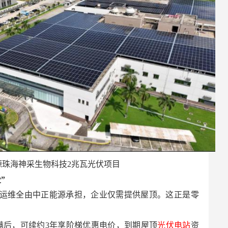
源珠海神采生物科技2兆瓦光伏项目
”
运维全由中正能源承担，企业仅需提供屋顶。这正是零
满后，可续约3年享阶梯优惠电价，到期屋顶
光伏电站
资