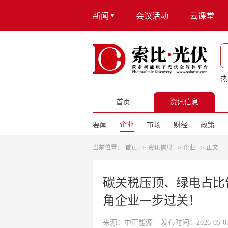
新闻
会议活动
云课堂
热
首页
资讯信息
企业
要闻
市场
财经
政策
>
>
>
当前位置：
首页
资讯信息
企业
正文
碳关税压顶、绿电占比
角企业一步过关！
来源：中正能源
发布时间：2026-05-07 