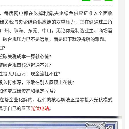
征收，每度网电都在吃掉利润;央企绿色供应链准入全面收
碳关税与央企绿色供应链的双重压力，正在倒逼珠三角
广州、珠海、东莞、中山，无论你是制造业主、商场酒
，碳合规压力已不是远景，而是眼下就须拆解的难题。
口?
盟碳关税成本一算就心惊?
链碳合规审核迟迟通不过?
性投入几百万，现金流扛不住?
投入打水漂，不敢在别人屋顶上花钱?
如何变成碳资产和稳定收益?
在帮企业化解的。我们的核心解法正是零投入光伏模式
属于自己的屋顶
光伏电站
。