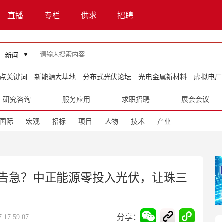
直播
专栏
供求
招聘
新闻
点关键词
新能源大基地
分布式光伏论坛
光电金属新材料
虚拟电厂
研究咨询
服务应用
求职招聘
展会会议
国际
宏观
招标
项目
人物
技术
产业
告急？中正能源零投入光伏，让珠三
分享：
17:59:07