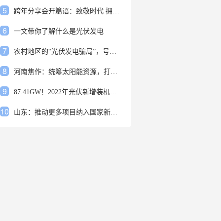
5
跨年分享会开篇语：致敬时代 拥抱变革
6
一文带你了解什么是光伏发电
7
农村地区的“光伏发电骗局”，号称能用屋顶赚钱，不少人已经上当
8
河南焦作：统筹太阳能资源，打造百万千瓦级光伏基地
9
87.41GW！2022年光伏新增装机规模发布
10
山东：推动更多项目纳入国家新增风光大基地项目
1
安装光伏发电申报流程四步走 手把手教你装起光伏电站
2
光伏发电是什么？光伏发电的优缺点有哪些？
3
6月21日 锅底料国内价格
4
光伏企业的业绩预告，透漏了这些信号
5
跨年分享会开篇语：致敬时代 拥抱变革