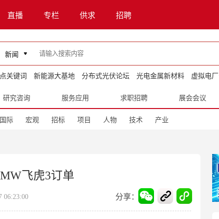
直播
专栏
供求
招聘
新闻
点关键词
新能源大基地
分布式光伏论坛
光电金属新材料
虚拟电厂
研究咨询
服务应用
求职招聘
展会会议
国际
宏观
招标
项目
人物
技术
产业
6MW飞虎3订单
分享：
06:23:00