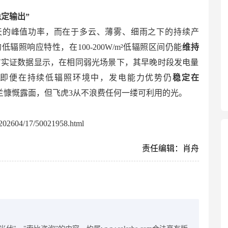
定输出”
天的峰值功率，而在于多云、薄雾、细雨之下的持续产
低辐照响应特性，在100-200W/m²低辐照区间仍能
维持
方实证数据显示，在相同弱光场景下，其早晚时段发电量
，即便在持续低辐照环境中，发电能力优势仍
稳定在
兰慷慨露面，但飞虎3从不浪费任何一缕可利用的光。
02604/17/50021958.html
责任编辑：肖舟
：