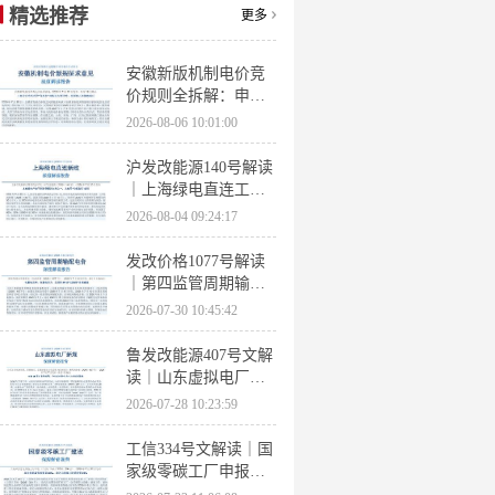
精选推荐
更多
安徽新版机制电价竞
价规则全拆解：申报
条件、保函罚则、出
2026-08-06 10:01:00
清机制、聚合商门槛
沪发改能源140号解读
｜上海绿电直连工作
方案 申报条件、源荷
2026-08-04 09:24:17
指标、场景优先级全
梳理
发改价格1077号解读
｜第四监管周期输配
电价落地 电量电价下
2026-07-30 10:45:42
调容量电价上调
鲁发改能源407号文解
读｜山东虚拟电厂管
理办法全文 分布式光
2026-07-28 10:23:59
伏打包入市规则详解
工信334号文解读｜国
家级零碳工厂申报条
件、三大硬性指标、