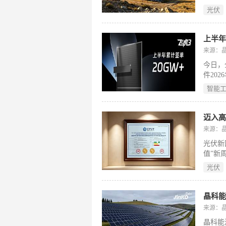
昼夜温
光伏
面率、
境，助
上半年
来源：晶科
今日，全
件20
业N型
智能
组件被
飞虎3
现，赢
迈入高
义下
来源：
光伏新国
值”新
（650
光伏
创造高
晶科能
来源：晶科
晶科能