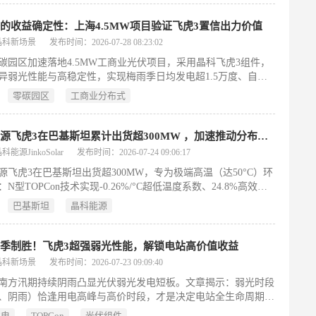
立新标杆。
的收益确定性：上海4.5MW项目验证飞虎3置信出力价值
晶科新场景
发布时间：2026-07-28 08:23:02
碳园区加速落地4.5MW工商业光伏项目，采用晶科飞虎3组件，
异弱光性能与高稳定性，实现梅雨季日均发电超1.5万度、自发
达90%，投资回收期仅3–4年，为高电价、多雨地区提供可复制
零碳园区
工商业分布式
增效范本。
晶科能源飞虎3在巴基斯坦累计出货超300MW ，加速推动分布式能源转型
能源JinkoSolar
发布时间：2026-07-24 09:06:17
源飞虎3在巴基斯坦出货超300MW，专为极端高温（达50°C）环
N型TOPCon技术实现-0.26%/°C超低温度系数、24.8%高效率
弱光性能。同步驱动城市工商业降本（年省8亿卢比）与乡村农
巴基斯坦
晶科能源
水泵普及（年省60万卢比），加速巴国分布式能源转型与能源独
。
季制胜！飞虎3超强弱光性能，解锁电站高价值收益
晶科新场景
发布时间：2026-07-23 09:09:40
6年南方汛期持续阴雨凸显光伏弱光发电短板。文章揭示：弱光时段
、阴雨）恰逢用电高峰与高价时段，才是决定电站全生命周期收
键。飞虎三TOPCon组件通过优化长波光吸收与降低漏电，实证
发电
TOPCon
光伏组件