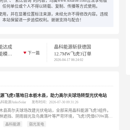
"、"索比咨询”的内容，均属www.solarbe.com合法享有版
，任何单位或个人不得以转载、复制、传播等方式使用。
使用，并在显著位置标注来源，未经允许不得修改内容。违规
，本站保留进一步追偿权利。谢谢支持与配合！
能达成
晶科能源斩获德国
下一篇
能模
12.7MW飞虎3订单
2026-04-17 06:24:02
协同
源飞虎3落地日本栃木县，助力高尔夫球场转型光伏电站
能源JinkoSolar
发布时间：2026-07-30 09:31:26
木县高尔夫球场改建光伏电站，全部采用晶科能源飞虎3组件。
林遮挡、阴雨弱光及鸟粪落叶等严苛环境，飞虎3凭借670W高功
4.8%高效率、85%双面率、优异弱光响应与抗遮挡能力，实现高
晶科能源
弱光发电
发电。其防水性与抗PID性能经雨水暴晒实证，为山地森林光伏