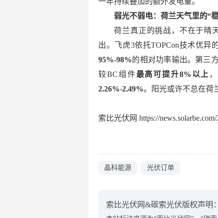
一年持续叠加的额外发电量。
弱光不弱电：荷兰天气里的“稳
荷兰真正的挑战，不在于晴
出。飞虎3依托TOPCon技术优异的
95%-98%
的相对功率输出。第三
较BC组件
最高可提升8%以上
2.26%-2.49%
。阳光或许不总在荷
索比光伏网 https://news.solarbe.com/2
晶科能源
光伏订单
索比光伏网&碳索光伏版权声明