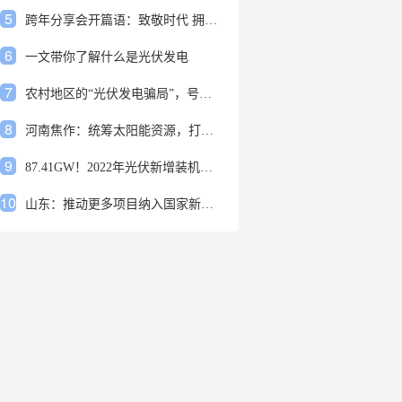
5
跨年分享会开篇语：致敬时代 拥抱变革
6
一文带你了解什么是光伏发电
7
农村地区的“光伏发电骗局”，号称能用屋顶赚钱，不少人已经上当
8
河南焦作：统筹太阳能资源，打造百万千瓦级光伏基地
9
87.41GW！2022年光伏新增装机规模发布
10
山东：推动更多项目纳入国家新增风光大基地项目
1
安装光伏发电申报流程四步走 手把手教你装起光伏电站
2
光伏发电是什么？光伏发电的优缺点有哪些？
3
6月21日 锅底料国内价格
4
光伏企业的业绩预告，透漏了这些信号
5
跨年分享会开篇语：致敬时代 拥抱变革