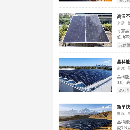
弱光增
心分水
高温不
来源：
今夏高
低功率
站30
光伏
认证，
晶科能
来源：
晶科能源
3.0
场。鉴
晶科
有限且
能及抗
是高功
新单快
二是优
来源：晶科
延长高
晶科能
是通过
虎3 