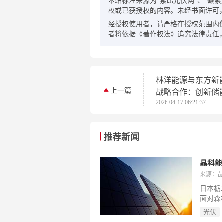
本站标注来源为“索比光伏网”、“碳索光伏
权或已获授权的内容。未经书面许可
经授权使用者，请严格在授权范围内
者将依据《著作权法》追究法律责任
林洋能源与东方新
上一篇
战略合作：创新储
2026-04-17 06:21:37
式，深耕“风光储”
推荐新闻
晶科能
来源：晶科
日本栃
面对森
率、2
光伏
效稳定