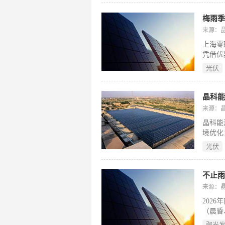
开发树
梅雨季
来源：
上海零
凭借优
自用率
光伏
的降本
来源：晶科
晶科能
境优化：
及优异
光伏
业光伏
立进程
不止雨
来源：
202
（晨昏
益的关
弱光