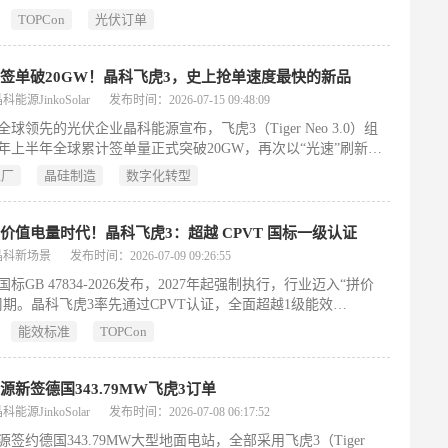
差30℃、复杂阴影等极端挑战。飞虎3以670W超高功率、90%双
TOPCon
光伏订单
超低温度系数及硬核抗阴影能力，全面适配“高山之国”严苛环
力中亚能源转型。
签单破20GW！晶科飞虎3，史上抢单速度最快的新品
能源JinkoSolar
发布时间：2026-07-15 09:48:09
球领先的光伏企业晶科能源宣布，飞虎3（Tiger Neo 3.0）组
26年上半年全球累计签单量正式突破20GW，再次以“光速”刷新行
组件大规模商业化速度。这背后是平均每天有近104MW的飞虎3
工厂
晶硅制造
数字化转型
全球客户锁定——相当于每分钟就有近百块组件奔赴世界各地。
组件凭借极致效率、卓越双面率以及全面超越新国标的能效表
得全球市场青睐，成为史上抢单速度最快的新品，以绝对实力定
价值电量时代！晶科飞虎3：超越 CPVT 国标一级认证
晶科新场景
发布时间：2026-07-09 09:26:55
标GB 47834-2026发布，2027年起强制执行，行业迈入“拼价
周期。晶科飞虎3率先通过CPVT认证，全面超越1级能效
W/24.8%/85%双面率），并以实证弱光增益（早晚单瓦+1.2%）
能效标准
TOPCon
电价时段超额收益，树立TOPCon技术新标杆。
源新签德国343.79MW飞虎3订单
能源JinkoSolar
发布时间：2026-07-08 06:17:52
源签约德国343.79MW大型地面电站，全部采用飞虎3（Tiger