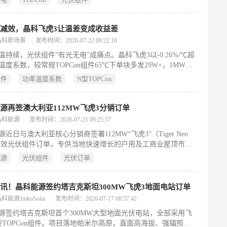
益达2.6%，单月1GW电站多赚76万元，弱光性能成高端组件核
岭。
减效，晶科飞虎3让温差变成收益差
晶科新场景
发布时间：2026-07-22 09:22:10
温持续，光伏组件“有光无电”成痛点。晶科飞虎3以-0.26%/℃超
温度系数，较常规TOPCon组件65℃下单块多发29W+，1MW电
年多赚25万元；叠加85%高双面率、弱光高效率及新国标一级能效
组件
功率温度系数
N型TOPCon
全面领跑高温与全场景发电收益。
源再签澳大利亚112MW飞虎3分销订单
晶科能源
发布时间：2026-07-21 09:25:37
近日与澳大利亚核心分销商签署112MW“飞虎3”（Tiger Neo
）高效光伏组件订单，专供当地快速增长的户用及工商业屋顶市
于澳大利亚户用光伏普及率全球领先、电价峰谷差大、屋顶空间
能源
光伏组件
光伏订单
环境高温多阴影，该市场对组件的功率密度、弱光响应、高温性
阴影能力提出严苛要求。飞虎3组件凭借三大优势精准适配：一
率密度设计，在有限屋顶面积下提升装机容量，降低BOS成本；
讯！晶科能源签约塔吉克斯坦300MW飞虎3地面电站订单
异低辐照性能（0–400W/㎡）与超低温度系数（–0.26%/℃），
能源JinkoSolar
发布时间：2026-07-17 08:57:42
电价时段发电窗口，首年衰减＜1%，30年线性衰减仅0.35%；三
源签约塔吉克斯坦首个300MW大型地面光伏电站，全部采用飞
电池排布与电气架构优化，显著提升局部阴影下的输出稳定性。
N型TOPCon组件。项目落地帕米尔高原，直面高海拔、强辐照、