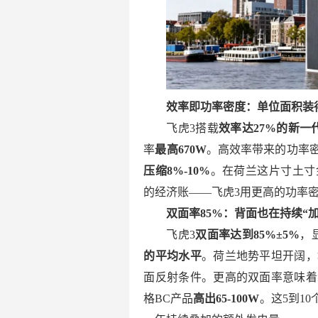
效率即功率密度：单位面积装
飞虎3搭载
效率达27%的新一代
率
最高670W
。高效率带来的功率密
压缩8%-10%
。在荷兰这片寸土寸
的经济账——飞虎3用更高的功率
双面率85%：背面也在持续“加
飞虎3
双面率达到85%±5%
，
的平均水平
。荷兰地势平坦开阔，
面反射条件。更高的双面率意味着
格BC产品
高出65-100W
。这5到1