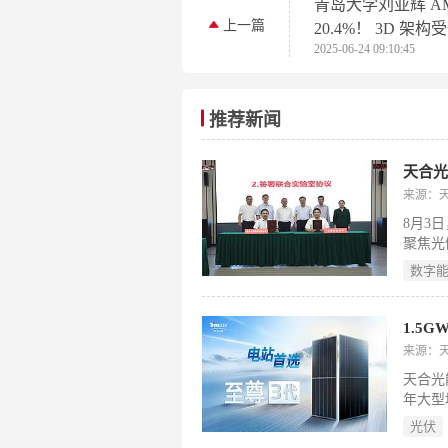
青岛大学刘亚辉 A
上一篇
20.4%！ 3D 架构
2025-06-24 09:10:45
于具有低电压损耗
有机太阳能电池!
推荐新闻
天合
来源：
8月3
聚焦光
术，推
数字
同示范
1.5
来源：
天合光能
年大型
760W
光伏
资源，