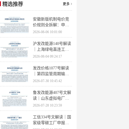
精选推荐
更多
安徽新版机制电价竞
价规则全拆解：申报
条件、保函罚则、出
2026-08-06 10:01:00
清机制、聚合商门槛
沪发改能源140号解读
｜上海绿电直连工作
方案 申报条件、源荷
2026-08-04 09:24:17
指标、场景优先级全
梳理
发改价格1077号解读
｜第四监管周期输配
电价落地 电量电价下
2026-07-30 10:45:42
调容量电价上调
鲁发改能源407号文解
读｜山东虚拟电厂管
理办法全文 分布式光
2026-07-28 10:23:59
伏打包入市规则详解
工信334号文解读｜国
家级零碳工厂申报条
件、三大硬性指标、