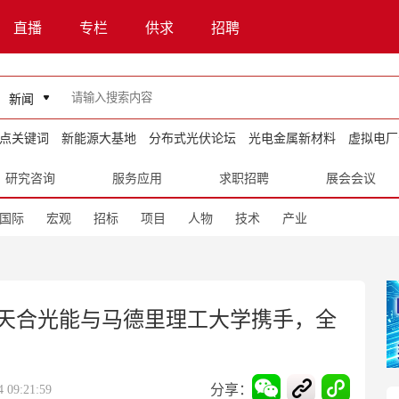
直播
专栏
供求
招聘
新闻
点关键词
新能源大基地
分布式光伏论坛
光电金属新材料
虚拟电厂
研究咨询
服务应用
求职招聘
展会会议
国际
宏观
招标
项目
人物
技术
产业
天合光能与马德里理工大学携手，全
分享：
09:21:59