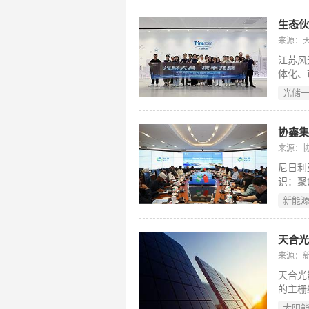
生态
来源：
江苏风
体化、
能系统
光储
制、共
来源：
尼日利
识：聚
资源—
新能
来源：
天合光
的主栅
权并公
太阳