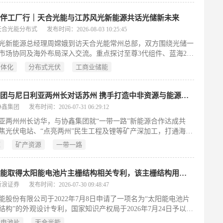
伙伴工厂行｜天合光能与江苏风光新能源共话光储新未来
天合光能分布式
发布时间：2026-08-03 10:25:45
光新能源总经理周嫦娥到访天合光能常州总部，双方围绕光储一
市场协同及海外布局深入交流。重点探讨至尊3代组件、蓝海2储
及光储+AI方案，认可技术实力与合作潜力，达成共建常态化机
一体化
分布式光伏
工商业储能
拓国内外市场的共识。
协鑫集团与尼日利亚两州长对话苏州 携手打造中非资源与能源合作新典范
协鑫集团
发布时间：2026-07-31 06:29:12
亚两州州长访华，与协鑫集团就“一带一路”新能源合作达成共
焦光伏电站、“点亮两州”民生工程及锂等矿产深加工，打通海外
国内制造产业链闭环，助力尼日利亚能源升级与工业化进程。
源
矿产资源
一带一路
天合光能取得太阳能电池片主栅结构相关专利，该主栅结构用于传导太阳能电池板电流
新浪证券
发布时间：2026-07-30 09:48:47
能股份有限公司于2022年7月8日申请了一项名为“太阳能电池片
结构”的外观设计专利，国家知识产权局于2026年7月24日予以授
告（授权公告号CN310112504S）。该专利聚焦于太阳能电池片
能电池片
天合光能