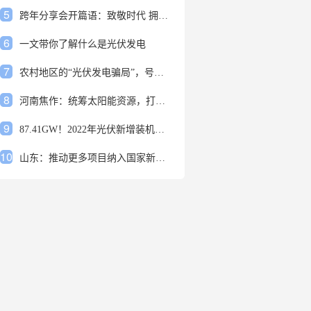
5
跨年分享会开篇语：致敬时代 拥抱变革
6
一文带你了解什么是光伏发电
7
农村地区的“光伏发电骗局”，号称能用屋顶赚钱，不少人已经上当
8
河南焦作：统筹太阳能资源，打造百万千瓦级光伏基地
9
87.41GW！2022年光伏新增装机规模发布
10
山东：推动更多项目纳入国家新增风光大基地项目
1
安装光伏发电申报流程四步走 手把手教你装起光伏电站
2
光伏发电是什么？光伏发电的优缺点有哪些？
3
6月21日 锅底料国内价格
4
光伏企业的业绩预告，透漏了这些信号
5
跨年分享会开篇语：致敬时代 拥抱变革