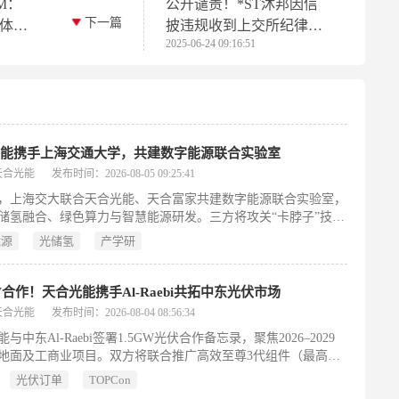
M：
公开谴责！*ST沐邦因信
下一篇
受体用
披违规收到上交所纪律处
2025-06-24 09:16:51
的高效
分
光能携手上海交通大学，共建数字能源联合实验室
天合光能
发布时间：2026-08-05 09:25:41
日，上海交大联合天合光能、天合富家共建数字能源联合实验室，
储氢融合、绿色算力与智慧能源研发。三方将攻关“卡脖子”技
动成果产业化，培育复合型人才，参与标准制定，打造产学研协
能源
光储氢
产学研
样板，助力能源绿色低碳转型。
GW合作！天合光能携手Al-Raebi共拓中东光伏市场
天合光能
发布时间：2026-08-04 08:56:34
与中东Al-Raebi签署1.5GW光伏合作备忘录，聚焦2026–2029
地面及工商业项目。双方将联合推广高效至尊3代组件（最高
，i-TOPCon Ultra技术），依托天合全球技术实力与Al-Raebi本地
光伏订单
TOPCon
加速中东能源绿色转型。