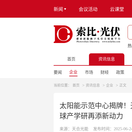
新闻
会议活动
云课堂
热
首页
资讯信息
企业
要闻
市场
财经
政策
>
>
>
当前位置：
首页
资讯信息
企业
正文
太阳能示范中心揭牌！
球产学研再添新动力
来源：天合光能
发布时间：2025-06-24 