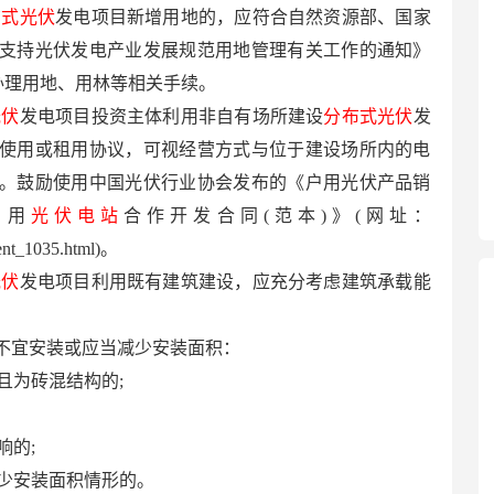
布式光伏
发电项目新增用地的，应符合自然资源部、国家
支持光伏发电产业发展规范用地管理有关工作的通知》
求，办理用地、用林等相关手续。
光伏
发电项目投资主体利用非自有场所建设
分布式光伏
发
使用或租用协议，可视经营方式与位于建设场所内的电
。鼓励使用中国光伏行业协会发布的《户用光伏产品销
户用
光伏电站
合作开发合同(范本)》(网址：
tent_1035.html)。
光伏
发电项目利用既有建筑建设，应充分考虑建筑承载能
不宜安装或应当减少安装面积：
年且为砖混结构的;
响的;
减少安装面积情形的。