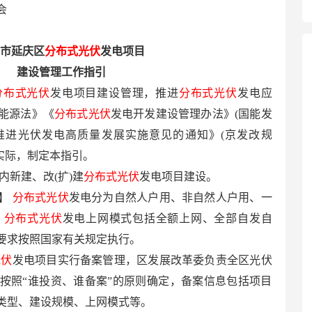
会
京市延庆区
分布式光伏
发电项目
建设管理工作指引
分布式光伏
发电项目建设管理，推进
分布式光伏
发电应
能源法》《
分布式光伏
发电开发建设管理办法》(国能发
印发推进光伏发电高质量发展实施意见的通知》(京发改规
区实际，制定本指引。
内新建、改(扩)建
分布式光伏
发电项目建设。
类】
分布式光伏
发电分为自然人户用、非自然人户用、一
。
分布式光伏
发电上网模式包括全额上网、全部自发自
要求按照国家有关规定执行。
光伏
发电项目实行备案管理，区发展改革委负责全区光伏
按照“谁投资、谁备案”的原则确定，备案信息包括项目
类型、建设规模、上网模式等。