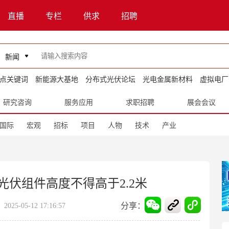
直播
专栏
供求
招聘
新闻
点关键词
新能源大基地
分布式光伏论坛
光电金属新材料
虚拟电厂
研究咨询
服务应用
求职招聘
展会会议
国际
宏观
招标
项目
人物
技术
产业
伏组件高度不得高于2.2米
分享：
25-05-12 17:16:57