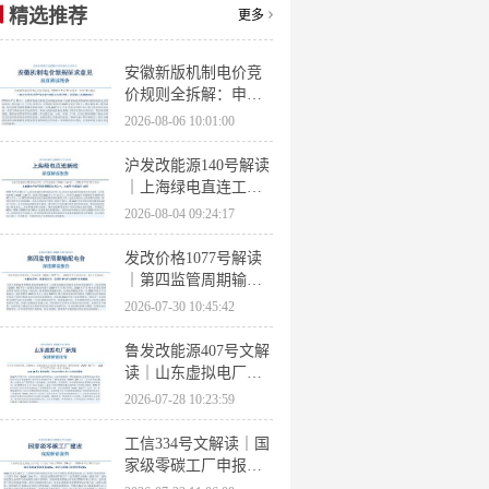
精选推荐
更多
安徽新版机制电价竞
价规则全拆解：申报
条件、保函罚则、出
2026-08-06 10:01:00
清机制、聚合商门槛
沪发改能源140号解读
｜上海绿电直连工作
方案 申报条件、源荷
2026-08-04 09:24:17
指标、场景优先级全
梳理
发改价格1077号解读
｜第四监管周期输配
电价落地 电量电价下
2026-07-30 10:45:42
调容量电价上调
鲁发改能源407号文解
读｜山东虚拟电厂管
理办法全文 分布式光
2026-07-28 10:23:59
伏打包入市规则详解
工信334号文解读｜国
家级零碳工厂申报条
件、三大硬性指标、