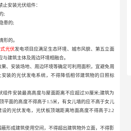
禁止安装光伏组件：
的;
隐患的;
件情形的。
布式光伏
发电项目应满足生态环境、城市风貌、第五立面
应与建筑主体及周边环境相融合。
效果、安装场地、周边环境等确定可利用面积，宜避免周
上安装的光伏发电系统，不得降低相邻建筑物的日照标
伏组件安装最高高度与屋面距离不应超过30厘米;建筑为
顶平面的高度不得高于1.5米，有女儿墙的应不高于女儿
建设的光伏发电，光伏板顶端距离地面高度不得高于2.2
得围蔽形成建筑使用空间，不得超出建筑物外立面，不得影