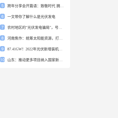
5
跨年分享会开篇语：致敬时代 拥抱变革
6
一文带你了解什么是光伏发电
7
农村地区的“光伏发电骗局”，号称能用屋顶赚钱，不少人已经上当
8
河南焦作：统筹太阳能资源，打造百万千瓦级光伏基地
9
87.41GW！2022年光伏新增装机规模发布
10
山东：推动更多项目纳入国家新增风光大基地项目
1
安装光伏发电申报流程四步走 手把手教你装起光伏电站
2
光伏发电是什么？光伏发电的优缺点有哪些？
3
6月21日 锅底料国内价格
4
光伏企业的业绩预告，透漏了这些信号
5
跨年分享会开篇语：致敬时代 拥抱变革