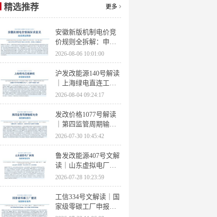
精选推荐
更多
安徽新版机制电价竞
价规则全拆解：申报
条件、保函罚则、出
2026-08-06 10:01:00
清机制、聚合商门槛
沪发改能源140号解读
｜上海绿电直连工作
方案 申报条件、源荷
2026-08-04 09:24:17
指标、场景优先级全
梳理
发改价格1077号解读
｜第四监管周期输配
电价落地 电量电价下
2026-07-30 10:45:42
调容量电价上调
鲁发改能源407号文解
读｜山东虚拟电厂管
理办法全文 分布式光
2026-07-28 10:23:59
伏打包入市规则详解
工信334号文解读｜国
家级零碳工厂申报条
件、三大硬性指标、