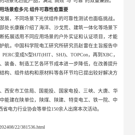
>2”的场景化匹配产品，满足“高效”与“可靠”的双重兼顾。
用场景愈多元 组件可靠性愈重要
发展，不同场景下光伏组件的可靠性测试也面临挑战。
部处长康巍介绍了海洋、沙戈荒、建筑一体化等场景下
断拓展适用不同应用场景的户外实证和认证项目，才能
护航。中国科学院电工研究所研究员赵雷在主旨报告中
ERC变成N型HJT(HIT、SHJ)、TOPCon，再到XBC，
、装备、制造工艺各环节成本进一步降低，在改善提升
结构、组件结构和原材料等各环节均已提出较好解决方
、西安市工信局、国能投、国家电投、三峡、大唐、华
中能建在陕单位，陕煤、陕建、特变电工、铁一院、中
西省电力行业协会等单位150余人出席本次活动。
02408/22/381536.html