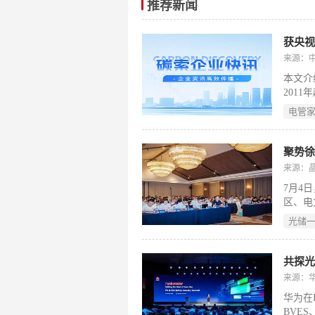
推荐新闻
获央
来源：
本文介
201
园区、
电管
部客户
业需求
字化赋
与物联
来源：
并成功
7月4
此基础
区、电
源开发
组件技
推动能
光储
并推出
字）
来源：
华为在I
BVE