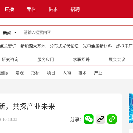
直播
专栏
供求
招聘
新闻
点关键词
新能源大基地
分布式光伏论坛
光电金属新材料
虚拟电厂
研究咨询
服务应用
求职招聘
展会会议
国际
宏观
招标
项目
人物
技术
产业
新，共探产业未来
分享：
16:18:33