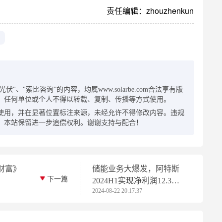
责任编辑：zhouzhenkun
：
"、"索比咨询”的内容，均属www.solarbe.com合法享有版
，任何单位或个人不得以转载、复制、传播等方式使用。
使用，并在显著位置标注来源，未经允许不得修改内容。违规
，本站保留进一步追偿权利。谢谢支持与配合！
《财富》
储能业务大爆发，阿特斯
下一篇
2024H1实现净利润12.39
2024-08-22 20:17:37
亿元