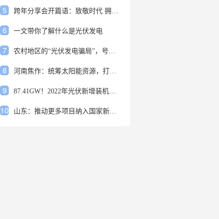
5
跨年分享会开篇语：致敬时代 拥抱变革
6
一文带你了解什么是光伏发电
7
农村地区的“光伏发电骗局”，号称能用屋顶赚钱，不少人已经上当
8
河南焦作：统筹太阳能资源，打造百万千瓦级光伏基地
9
87.41GW！2022年光伏新增装机规模发布
10
山东：推动更多项目纳入国家新增风光大基地项目
1
安装光伏发电申报流程四步走 手把手教你装起光伏电站
2
光伏发电是什么？光伏发电的优缺点有哪些？
3
6月21日 锅底料国内价格
4
光伏企业的业绩预告，透漏了这些信号
5
跨年分享会开篇语：致敬时代 拥抱变革