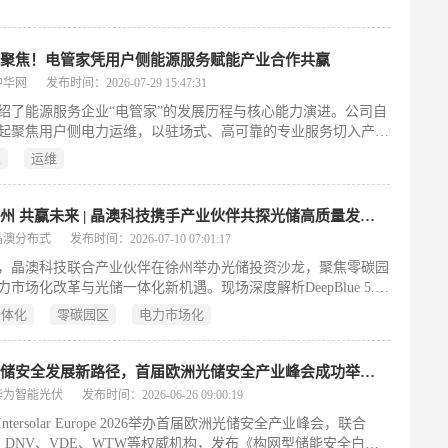
视聚焦！电管家凭用户侧能源服务赋能产业合作共赢
中华网
发布时间：2026-07-29 15:47:31
绍了能源服务企业“电管家”的发展历程与核心能力演进。公司自
1年起聚焦用户侧电力运维，以驻场式、高可靠的专业服务切入产业
机场、数据中心等关键场景，筑牢电力安全底线，积累上千家头
家
运维
及跨省市运维网络。随着双碳目标推进与新型电力系统建设，企
从“不停电”升级为“用得便宜、绿色、灵活”，电管家由此转向数
能，于2023年推出“法拉第”综合能源管理平台，融合AI、大数据
聚势徐州 共赢未来 | 晶澳科技携手产业伙伴共探光储高质量发展新路径
网技术，实现负荷预测、智能充放电优化及多源设备协同调度，
晶澳分布式
发布时间：2026-07-10 07:01:17
构建虚拟电厂能力，在全国AI电力交易大赛中包揽冠亚军。在
日，晶澳科技联合产业伙伴在徐州举办光储投资沙龙，聚焦零碳园
上，公司形成“1+N”商业模式——以电力托管为入口，延伸新能
力市场化改革与光储一体化新机遇。现场深度解析DeepBlue 5.0
、储能运营、电力交易等多元增值服务，并通过全国合伙人计划
术优势——发电量提升2.5%，工商业光储项目IRR提升36.5%；
力复制与生态共建，加速用户侧能源服务规模化落地。（198
一体化
零碳园区
电力市场化
全链条融资与一站式解决方案，助力项目高效落地。
共探光储安全发展新路径，首届欧洲光储安全产业峰会成功举办！
华为智能光伏
发布时间：2026-06-26 09:00:19
ntersolar Europe 2026举办首届欧洲光储安全产业峰会，联合
S、DNV、VDE、WTW等权威机构，发布《构网型储能安全白皮