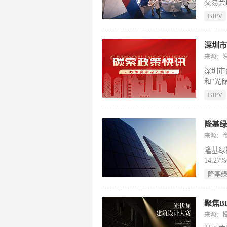
交易会I
醇、生
伏建筑
BIPV
应用方
光伏板
火、抗
来源：
深圳市
和“光
或已建
BIPV
达峰、
已建成
国家、
目须完
来源：
经形式
隆基绿
研或参
14.2
研发人
隆基
场景化
组件最高
刷新晶
聚焦B
技术平
来源：
方面，