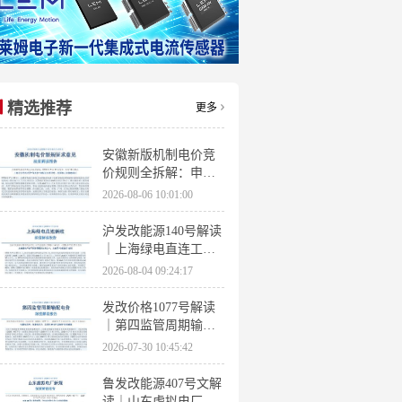
精选推荐
更多
安徽新版机制电价竞
价规则全拆解：申报
条件、保函罚则、出
2026-08-06 10:01:00
清机制、聚合商门槛
沪发改能源140号解读
｜上海绿电直连工作
方案 申报条件、源荷
2026-08-04 09:24:17
指标、场景优先级全
梳理
发改价格1077号解读
｜第四监管周期输配
电价落地 电量电价下
2026-07-30 10:45:42
调容量电价上调
鲁发改能源407号文解
读｜山东虚拟电厂管