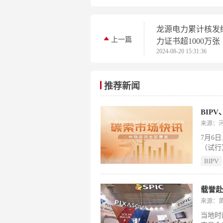
龙源电力累计核发
上一篇
力证书超1000万张
2024-08-20 15:31:36
推荐新闻
来源：
7月6
（试行
产业、
BIPV
源与节
钛矿技
主轴轴
载誉
盖低能
来源：
态、钠
当地时
同、深