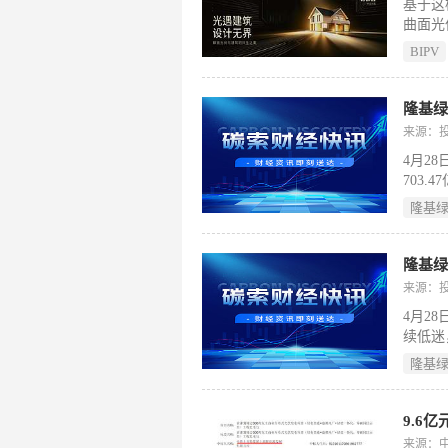
基于这
公司正
曲面光
来表达
BIPV
“建筑
系统本
计。因
隆基绿
未来绿
来源：
4月2
703
活动净
隆基
管理费用
元，同
快速完
隆基绿
降本双
来源：
4月2
续低迷
素影响
隆基
收入1
产销率
369
来源：