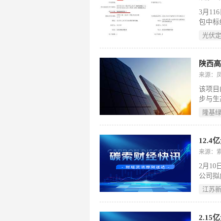
3月1
包中标
有限公
光伏
奥(北
范模式
产业园
陕西高
山新材
来源：
该项目
步与生
隆基
12.
来源：
2月1
公司拟
元（含
江苏
金。
2.1