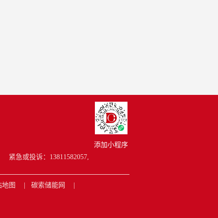
添加小程序
紧急或投诉：13811582057,
站地图
碳索储能网