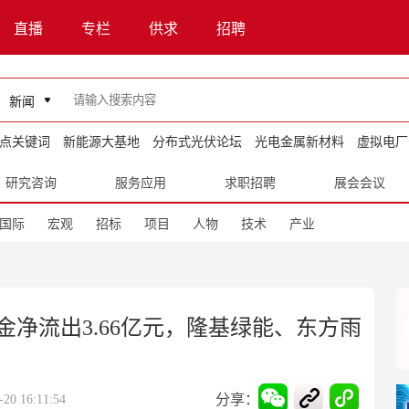
直播
专栏
供求
招聘
新闻
点关键词
新能源大基地
分布式光伏论坛
光电金属新材料
虚拟电厂
研究咨询
服务应用
求职招聘
展会会议
国际
宏观
招标
项目
人物
技术
产业
净流出3.66亿元，隆基绿能、东方雨
分享：
0 16:11:54