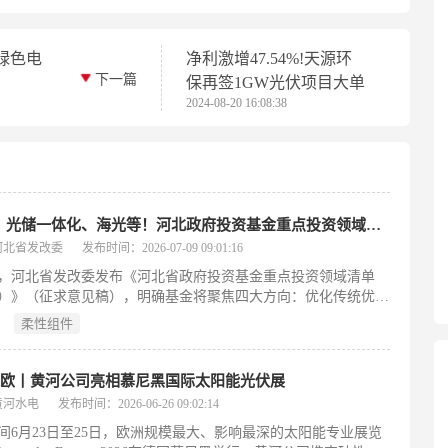
绿色电
净利激增47.54%!天源环
下一篇
保再签1GW光伏项目大单
2024-08-20 16:08:38
BIPV、光储一体化、海光等！河北政府投资基金重点投资领域清单
河北省发改委
发布时间：2026-07-09 09:01:16
日，河北省发改委发布《河北省政府投资基金重点投资领域清单
）》（征求意见稿），明确基金将聚焦四大方向：优化传统优势
壮大新兴产业、布局未来及海洋产业、发展生产性服务业。在能
柔性组件
能降碳领域，清单重点支持高效光伏（含新型薄膜、异质结、钙
术及BIPV、柔性组件、光储一体化）、高端风电（大型整机及
承、碳纤维叶片等核心部件）、绿色氢能（制储输用全链条，涵
赴欧丨黄河公司亮相慕尼黑国际太阳能光伏展
耗制氢装备、高压/液氢储运容器、燃料电池）、新型储能（固
黄河水电
发布时间：2026-06-26 09:02:14
离子、全钒液流电池及关键材料）。此外，还纳入绿电算力协
间6月23日至25日，欧洲规模最大、影响最深的太阳能专业展览
远海风电与海上光伏、海上风电制氢、海水制氢，以及生物乙