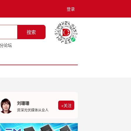
登录
搜索
分论坛
刘珊珊
+关注
资深光伏媒体从业人