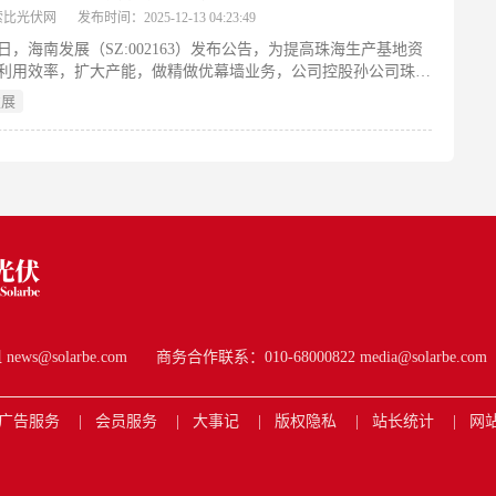
索比光伏网
发布时间：2025-12-13 04:23:49
12日，海南发展（SZ:002163）发布公告，为提高珠海生产基地资
利用效率，扩大产能，做精做优幕墙业务，公司控股孙公司珠海
科技发展有限公司拟投资建设珠海三鑫太阳能光伏建筑一体化及
发展
墙节能门窗生产基地（二期）建设项目，总投资2.15亿元。
s@solarbe.com
商务合作联系：010-68000822 media@solarbe.com
广告服务
会员服务
大事记
版权隐私
站长统计
网