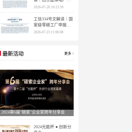
理办法全文 分布式光
2026-07-28 10:23:59
伏打包入市规则详解
工信334号文解读｜国
家级零碳工厂申报条
件、三大硬性指标、
2026-07-23 11:06:08
申报时间全梳理
最新活动
更多
2024第6届“碳索”企业家跨年分享会
2024光能杯 ● 创新分