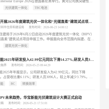
ntersolar Europe 2026在德国慕尼黑举行。黄河公司携突破性光
物柴油等清洁生物质能源等配套方向。（199字）
一体化（BIPV）解决方案惊艳亮相，创新性技术成果与场景化
光伏建筑一体化
TBC电池
案成为展会现场备受瞩目的焦点。<<左右滑动查看更多>>“传统
放在屋顶会影响建筑整体美感，我们的光电瓦在具备防水、防
风揭等基础防护功能的同时，兼顾建筑整体美学与清洁发电
深圳市开展2026年度建筑光伏一体化和“光储直柔”建筑试点项目申报
深圳市住房和建设局
发布时间：2026-06-23 14:00:12
住建局于2026年6月22日启动2026年度建筑光伏一体化（BIPV）
储直柔”建筑试点项目申报工作。申报面向全市范围内拟建、在建
成的相关工程项目，旨在落实国家及深圳市关于城乡建设领域碳
建筑光伏一体化
绿色低碳发展的政策要求。申报主体为建设单位，第三方投资或
项目须联合投资方或运维单位共同申报。拟建、在建项目需符合
广东省及深圳市相关技术标准，并具备良好应用前景；已建成项
隆基绿能2025年研发投入42.99亿元同比下滑14.27%,研发人员3096人
成竣工验收、正常投用且成效显著。申报截止时间为9月30日，
金融界
发布时间：2026-05-25 09:44:29
审查与专家评审后，入选项目将被列为市级试点，并接受跟踪调
能2025年年报显示，公司研发投入为42.99亿元，同比下降
与推广活动。（198字）
7%，占营收比重6.11%；研发人员3096人，较上年减少3.79%，但
员占比升至9.45%。尽管投入总额下滑，公司持续聚焦高价值、
绿能
BC
转换效率
技术创新：HPBC2.0技术实现规模化交付，电池良率达98.5%，
效率24.8%；HIBC技术推动EcoLife组件量产效率达25%，并
硅电池（28.13%）和组件（26.4%）效率世界纪录；ACM金属化
IPV未来趋势，华宝新能光伏建筑设计大赛正式启动
台完成产业化突破，20GW产线预计2026年6月建成；叠层电池
投稿
发布时间：2026-05-21 17:51:01
小面积与大面积晶硅-钙钛矿器件效率分别达35.1%和34.11%。