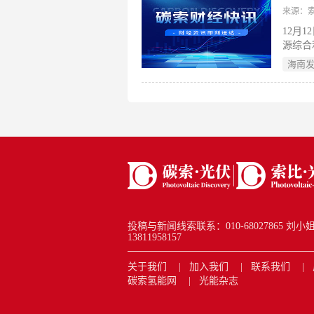
来源：
12月
源综合
市三鑫
海南
节能幕
投稿与新闻线索联系：010-68027865 刘小姐 new
13811958157
关于我们
加入我们
联系我们
碳索氢能网
光能杂志