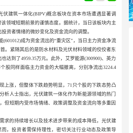
光伏建筑一体化(BIPV)概念板块在资本市场遭遇显著调
场对该领域短期前景的谨慎态度。据统计，当日该板块内主
映出投资者情绪的微妙变化及资金流向的调整。
601012)成为资金流出的“重灾区”，当日主力资金净流
流出榜首。紧随其后的是防水材料及光伏材料领域的佼佼者东
也达到了4959.35万元。此外，艾罗能源(300900)、英力
522)等个股同样面临主力资金的大幅撤离，分别净流出3224.4
。
实现上涨，但整体下跌趋势明显，71只个股的下跌态势凸
分析人士指出，光伏建筑一体化作为新能源领域的热门
，但短期内受市场情绪、政策调整及资金流向等多重因
需求的持续增长以及技术进步带来的成本降低，光伏建
然而，投资者需保持理性，密切关注行业动态及政策导