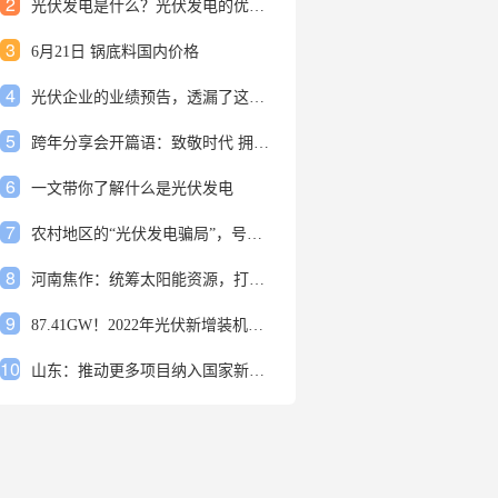
2
光伏发电是什么？光伏发电的优缺点有哪些？
3
6月21日 锅底料国内价格
4
光伏企业的业绩预告，透漏了这些信号
5
跨年分享会开篇语：致敬时代 拥抱变革
6
一文带你了解什么是光伏发电
7
农村地区的“光伏发电骗局”，号称能用屋顶赚钱，不少人已经上当
8
河南焦作：统筹太阳能资源，打造百万千瓦级光伏基地
9
87.41GW！2022年光伏新增装机规模发布
10
山东：推动更多项目纳入国家新增风光大基地项目
1
安装光伏发电申报流程四步走 手把手教你装起光伏电站
2
光伏发电是什么？光伏发电的优缺点有哪些？