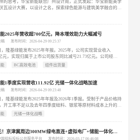
样的思考，华宝新能联合广州设计周，正式发起：华宝新能美学
加速由光伏产品供应商向光储融合系统解决方案服务商转型。
伏瓦设计大赛，以设计之名，探索绿色能源与建筑美学融合的未
。作为全球首款曲面XBC光伏瓦，华宝新能美学曲面光伏瓦以
材料化”为核心理念，让光伏不再附着于建筑，而是直接成为屋顶
身。华宝新能相信，真正推动行业进化的，不只是技术，更是设
此，华宝新能×广州设计周发起光伏瓦建筑设计大赛，共同探索
能2025年营收超700亿元，降本增效助力大幅减亏
色建筑的新范式。
投稿
发布时间：2026-04-29 09:25:37
8日，隆基绿能发布2025年年报。2025年，公司实现营业收入
.47亿元，实现归属于上市公司股东同比减亏21.73亿元。公司经营
现金流同比大幅转正，存货周转天数同比减少10天，销售费用和
绿能
BC高效电池
组件出货量
分别同比大幅下降29.96%和23.67%，全年营业成本697.77亿
比下降8.72%。2025年，隆基绿能HPBC2.0产品产能加速释放，
成爬坡上量，随着规模效应凸显及持续的新技术导入，实现提效
能1季度实现营收111.92亿 光储一体化战略加速
突破。
投稿
发布时间：2026-04-29 09:23:48
8日，隆基绿能发布2025年年报及2026年1季报。受制于产品价格持
，开工率不足以及去年四季度硅料、银浆等原材料成本上升的因
，公司在去年实现营业收入703.47亿元，2026年1季度实现营业
绿能
光储一体化战略
11.92亿元。过去七年，隆基的组件出货量累计稳居全球前两名，
达98.96%。截至报告期末，隆基绿能已获得各类授权专利数量
0件，构建起全链条、国际化的知识产权体系。
9.6亿元！京津冀周边300MW绿电直连+虚拟电厂+储能一体化，零碳园区项目定标
中国招标投标公共服务平台
发布时间：2026-03-17 06:46:08