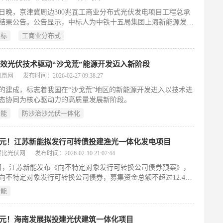
16日晚，京津冀周边300兆瓦工商业分布式光伏发电项目工程总承
结果公告。公告显示，中标人为中铁十五局集团上海新能源发展
司，中标金额为9.6亿元。根据招标公告，该项目业主为中凯上
定标
工商业分布式
京)科技发展有限公司项目采用多区域分散布局+零碳园区集中示
，覆盖北京市六大工业核心区域:大兴经开区、通州城市副中心
、亦庄经开区、朝阳金盏国际合作服务区、顺义临空经济区、房
效光伏技术驱动“沙戈荒”能源开发迈入新阶段
料基地。
凤凰网
发布时间：2026-02-27 09:38:27
的建成，标志着我国在“沙戈荒”地区的新能源开发进入以技术进
态协同为核心驱动力的高质量发展新阶段。
绿能
防沙治沙光伏一体化
4亿元！江苏新能拟发行可转债投建渔光一体化发电项目
索比光伏网
发布时间：2026-02-10 21:07:44
0日，江苏新能发布《向不特定对象发行可转换公司债券预案》，
向不特定对象发行可转换公司债券，募集资金总额不超过12.4亿
），用于连云港青口盐场渔光一体化发电项目以及补充流动资
新能
5亿元！海南发展拟投建光伏建筑一体化项目