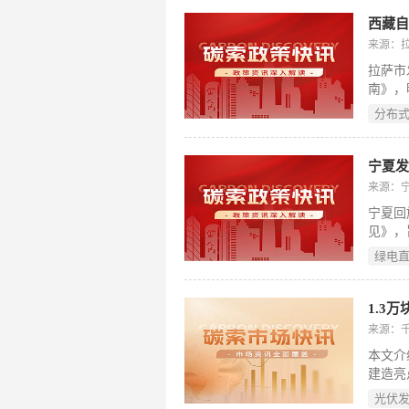
伏行业
则》。
西藏
据，有
来源：
技术研
拉萨市
南》，
类：自
分布
（利用
用公共
及大型
宁夏
≤20
来源：
目的适
宁夏回
见》，
进新能
绿电
存量用
并分阶
的直连
县、园
来源：
年起正
本文介
业降低
建造亮
面积1
光伏