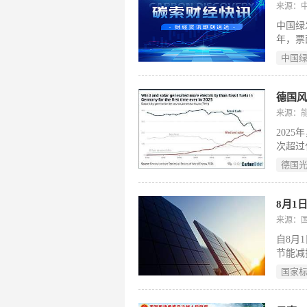
程序推
来源：
国水利
中国绿
年，票
达2.
中国
的延续
“十五
碳产业
德国
管要求
来源：
平，致
202
式现代
次超过
（En
德国
续扩张
标：2
203
8月1
放。为
来源：
括煤电
自8月
向绿氢
节能减
发布的
域。其
（199
国家
制的技
开采与