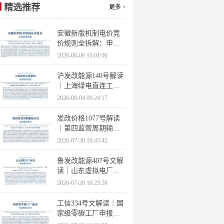
精选推荐
更多
安徽新版机制电价竞
价规则全拆解：申报
条件、保函罚则、出
2026-08-06 10:01:00
清机制、聚合商门槛
沪发改能源140号解读
｜上海绿电直连工作
方案 申报条件、源荷
2026-08-04 09:24:17
指标、场景优先级全
梳理
发改价格1077号解读
｜第四监管周期输配
电价落地 电量电价下
2026-07-30 10:45:42
调容量电价上调
鲁发改能源407号文解
读｜山东虚拟电厂管
理办法全文 分布式光
2026-07-28 10:23:59
伏打包入市规则详解
工信334号文解读｜国
家级零碳工厂申报条
件、三大硬性指标、