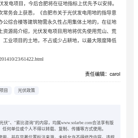
光伏发电项目，今后合肥将在征地指标上优先予以安排。
8次常务会上获悉，《合肥市关于光伏发电用地的指导意
办公综合楼等建筑物需永久性占用集体土地的，在征地
土资源局介绍，光伏发电项目用地将优先使用荒山、荒
、工业项目的土地，不占或少占耕地，以最大限度降低
。
01410/23/61422.html
责任编辑：carol
项目
光伏政策
：
"、"索比咨询”的内容，均属www.solarbe.com合法享有版
，任何单位或个人不得以转载、复制、传播等方式使用。
使用，并在显著位置标注来源，未经允许不得修改内容。违规