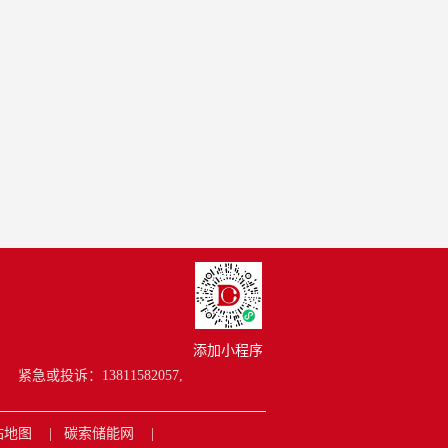
添加小程序
紧急或投诉：13811582057,
站地图
碳索储能网