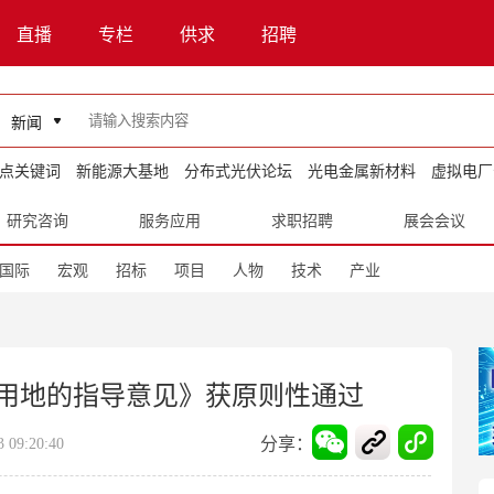
直播
专栏
供求
招聘
新闻
点关键词
新能源大基地
分布式光伏论坛
光电金属新材料
虚拟电厂
研究咨询
服务应用
求职招聘
展会会议
国际
宏观
招标
项目
人物
技术
产业
用地的指导意见》获原则性通过
分享：
09:20:40