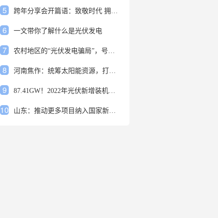
5
跨年分享会开篇语：致敬时代 拥抱变革
6
一文带你了解什么是光伏发电
7
农村地区的“光伏发电骗局”，号称能用屋顶赚钱，不少人已经上当
8
河南焦作：统筹太阳能资源，打造百万千瓦级光伏基地
9
87.41GW！2022年光伏新增装机规模发布
10
山东：推动更多项目纳入国家新增风光大基地项目
1
安装光伏发电申报流程四步走 手把手教你装起光伏电站
2
光伏发电是什么？光伏发电的优缺点有哪些？
3
6月21日 锅底料国内价格
4
光伏企业的业绩预告，透漏了这些信号
5
跨年分享会开篇语：致敬时代 拥抱变革