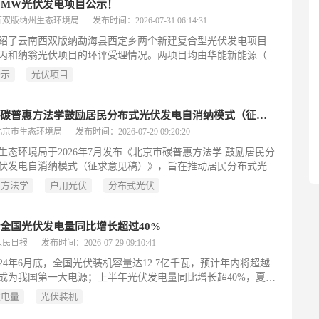
额标准覆盖工业与服务业，强化区域水资源刚性约束；家用太阳
0MW光伏发电项目公示！
系统标准提升产品能效与质量；脑机接口、数字孪生、北斗应用
西双版纳州生态环境局
发布时间：2026-07-31 06:14:31
领域标准统一架构、数据格式与技术接口，助力产业化发展；绿
绍了云南西双版纳勐海县西定乡两个新建复合型光伏发电项目
评价标准从多维度规范钢管等建材的绿色属性；旅游服务标准则
丙和纳翁光伏项目的环评受理情况。两项目均由华能新能源（勐
物场所质量、无障碍设施及老年旅游安全，提升服务可及性与规
限公司建设，交流侧装机容量均为30MW，各设9个光伏方阵，
整体上，这批标准旨在支撑高质量发展、绿色低碳转型与人民生
公示
光伏项目
50Wp单晶硅组件，并配套组串式逆变器、双绕组箱变及集电线路
提升。（199字）
。项目建设内容涵盖光伏阵列、箱变系统、场内道路及相关附属
总投资约2.38亿元，其中纳丙项目投资1.1896亿元，纳翁项目投
北京市碳普惠方法学鼓励居民分布式光伏发电自消纳模式（征求意见稿）发布
1870亿元。两项目总工期均为12个月，计划于2026年8月同步开
北京市生态环境局
发布时间：2026-07-29 09:20:20
027年8月底建成投产。（199字）
生态环境局于2026年7月发布《北京市碳普惠方法学 鼓励居民分
伏发电自消纳模式（征求意见稿）》，旨在推动居民分布式光伏
自用、就地消纳”。该方法学适用于北京市行政区内装机容量不超
惠方法学
户用光伏
分布式光伏
0kW、自发自用比例不低于70%的居民自建光伏项目，并限制重复
贴。区别于传统以发电量或上网电量为核算基准的做法，本方法
采用“自发自用电量”作为减排量计算依据，通过碳普惠收益激励
全国光伏发电量同比增长超过40%
先消纳绿电，缓解电网调控压力，提升可再生能源本地消纳水
人民日报
发布时间：2026-07-29 09:10:41
举标志着政策导向从单纯鼓励光伏建设转向强化绿色电力实际利
024年6月底，全国光伏装机容量达12.7亿千瓦，预计年内将超越
撑首都能源绿色低碳转型目标。征求意见截止至2026年8月11
成为我国第一大电源；上半年光伏发电量同比增长超40%，夏季
199字）
力占比已达三分之一。与此同时，行业正经历深度调整，面临同
发电量
光伏装机
争与价格内卷压力。为规范市场秩序、推动高质量发展，中国光