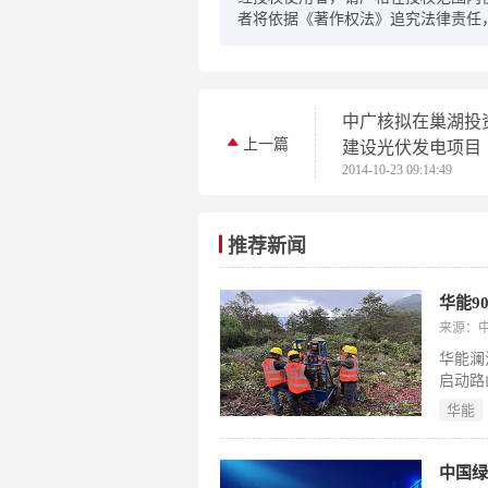
者将依据《著作权法》追究法律责任
中广核拟在巢湖投资
上一篇
建设光伏发电项目
2014-10-23 09:14:49
推荐新闻
华能9
来源：
华能澜
启动路
该项目
华能
107
650
阵；所
中国绿