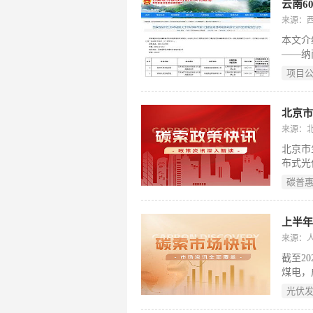
用水定
云南6
能热水
来源：
等新兴
本文介
色产品
——纳
聚焦购
海）有
范性。
项目
采用6
活品质
等系统
设施。
资1.
来源：
工，2
北京市
布式光
“自发
碳普
过40
申领补
学创新
上半年
居民优
来源：
平。此
截至2
用，支
煤电，
日。（
午间出
光伏
质化竞