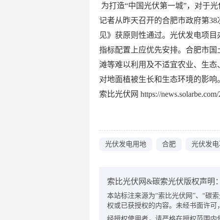
为打造“中国光伏第一城”，对于
记者从昨天召开的合肥市政府第3
见》获原则性通过。光伏发电项目
指标配置上应优先安排。合肥市国
滩等难以利用及不适宜农业、生态
对地面植被生长和生态环境的影响
索比光伏网 https://news.solarbe.com/2
光伏发电用地
合肥
光伏发电
索比光伏网&碳索光伏版权声明
本站标注来源为“索比光伏网”、“碳索光伏
权或已获授权的内容。未经书面许可
经授权使用者，请严格在授权范围内