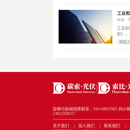
编号精
材以消
式“呼
工业
满足约
来源：
55.
工业和
术，气
知》，
色发展
实国家
零碳
遴选建
其在2
电力消
效性，
批、验
碳等四
金融等
投稿与新闻线索联系：010-68027865 刘小姐 new
13811958157
关于我们
加入我们
联系我们