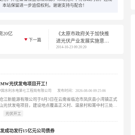
，本站保留进一步追偿权利。谢谢支持与配合！
20亿
《太原市政府关于加快推
下一篇
进光伏产业发展实施意
2014-10-23 09:20:20
见》出台
0MW光伏发电项目开工！
中国水利水电第七工程局有限公司
发布时间：2026-08-06 09:25:06
沧江新能源有限公司于8月3日在云南省临沧市凤庆县小湾镇正式
山光伏发电项目，建设地点覆盖正义村、温泉村和箐中村三处。
总投资约3.85亿元，交流侧装机容量90MW，直流侧达
光伏开工
.6MW。工程采用“分块发电、集中并网”的智慧化建设模式，配备
Wp高效异质结光伏组件与320kW组串式逆变器，共布设29个光伏方
发电量经3回35千伏线路接入顺宁220千伏升压站。项目前期已按
发成功发行15亿元公司债券