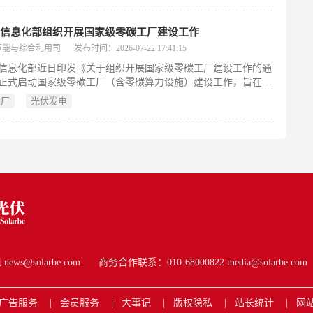
准的双中空双夹胶幕墙，首次在京大型公建中应用聚氨酯隔热型
除热桥；升级为“四玻三腔”结构并联动机电系统，赋予建筑主动
吸”能力；覆盖1.3万块光伏发电玻璃，年发电量达100万千瓦时，
和信息化部组织开展国家级零碳工厂建设工作
一半用电需求；综合节能率达60.2%，较常规办公建筑降耗
节能与综合利用司
发布时间：2026-07-22 17:41:15
97%；施工全程依托BIM、测量机器人、焊接机器人等智能建造技
信息化部近日印发《关于组织开展国家级零碳工厂建设工作的通
密性控制精度达0.5毫米。该项目是北京城市副中心建设国家绿
正式启动国家级零碳工厂（含零碳算力设施）建设工作，旨在落
示范区的重要实践。
关于碳达峰碳中和的决策部署。《通知》明确了申报条件：优先
工厂
光伏发电
设基础扎实、目标明确、路径清晰的制造企业及算力设施，要求
030年前达成单位能耗碳排放、非化石能源消费占比、非化石能源
费物理认定量占比三项核心指标目标。建设过程强调持续性与实
实行年度自评、省级督导与部级抽查核验相结合，按“成熟一
收一批”原则组织验收。评估体系由三类核心指标和涵盖过程脱
方面共8项引导指标构成。后续将统筹推进能源、技术、标准、
生态建设，提升产业低碳竞争力。（199字）
s@solarbe.com
商务合作联系：010-68000822 media@solarbe.com
广告服务
会员服务
大事记
版权隐私
站长统计
网