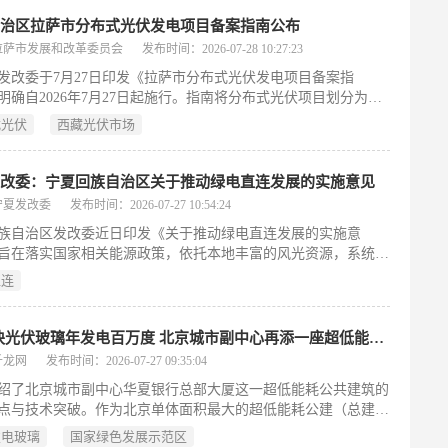
协会牵头编制并发布了团体标准《光伏行业成本核算模型通
该标准首次为光伏产品成本核算提供了统一、可操作的参考依
自治区拉萨市分布式光伏发电项目备案指南公布
助于识别和监管低于成本销售行为，引导企业由价格竞争转向以
拉萨市发展和改革委员会
发布时间：2026-07-28 10:27:23
发、质量提升和品牌建设为核心的价值竞争。
发改委于7月27日印发《拉萨市分布式光伏发电项目备案指
明确自2026年7月27日起施行。指南将分布式光伏项目划分为四
然人户用（利用自有住宅、接入电压≤380伏）、非自然人户用
式光伏
西藏光伏市场
居民住宅、接入电压≤10千伏、装机≤6兆瓦）、一般工商业（利
机构或工商业建筑、接入电压≤10千伏、装机原则上≤6兆瓦）以
工商业（接入用户侧电网或专线供电，接入电压≤35千伏且装机
发改委：宁夏回族自治区关于推动绿电直连发展的实施意见
兆瓦，或接入110千伏且装机≤50兆瓦）。该指南统一规范了各类项
宁夏发改委
发布时间：2026-07-27 10:54:24
用范围与技术条件，由拉萨市发改委负责解释。
族自治区发改委近日印发《关于推动绿电直连发展的实施意
旨在落实国家相关能源政策，依托本地丰富的风光资源，系统推
源就地消纳。文件聚焦新增负荷、自备电厂改造和出口企业三类
直连
电场景，明确将消纳受限的新能源项目纳入绿电直连电源范围，
段设定自发自用比例要求。同时，规定110千伏及以下电压等级
距离管控标准，规范多元主体投资合作方式，建立自治区、市、
1.3万块光伏玻璃年发电百万度 北京城市副中心再添一座超低能耗公建
区四级联合申报评审机制及全周期动态监管体系。该政策自2026
千龙网
发布时间：2026-07-27 09:35:04
式实施，通过建设绿色电力专线直供通道，助力高耗能及外贸企
绍了北京城市副中心华夏银行总部大厦这一超低能耗公共建筑的
绿色用能成本，加快全区能源结构低碳转型。（198字）
点与技术突破。作为北京单体面积最大的超低能耗公建（总建筑
9.12万平方米），项目通过多项创新实现节能降耗：采用7696块
发电玻璃
国家绿色发展示范区