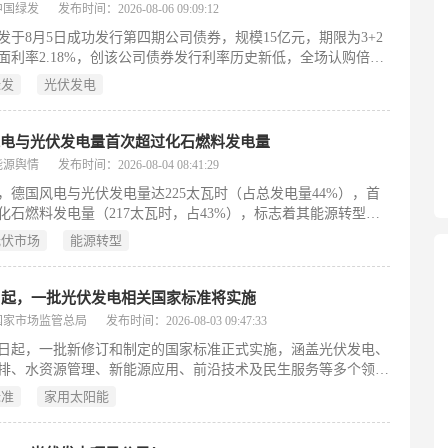
进招标工作：2026年3月启动土建安装总承包招标，同年5月由中
中国绿发
发布时间：2026-08-06 09:09:12
水电第七工程局有限公司以约7887.22万元中标施工任务。
发于8月5日成功发行第四期公司债券，规模15亿元，期限为3+2
面利率2.18%，创该公司债券发行利率历史新低，全场认购倍数
5倍。此次发行是其2026年获证监会批准注册85.9亿元债券额度后
绿发
光伏发电
，截至目前已累计完成新发及存量债券转售86.5亿元。作为落实
五”规划开局之年改革部署的重要举措，本次融资旨在强化绿色低
投入，服务实体经济高质量发展。公司坚持贯彻国务院国资委监
风电与光伏发电量首次超过化石燃料发电量
和证监会政策导向，持续提升信息披露质量与投资者关系管理水
能源舆情
发布时间：2026-08-04 08:41:29
力于将资本市场资金高效转化为推动企业高质量发展和支撑中国
5年，德国风电与光伏发电量达225太瓦时（占总发电量44%），首
化建设的内生动力。
化石燃料发电量（217太瓦时，占43%），标志着其能源转型
ergiewende）的重要里程碑。这一进展源于二十年来风光装机的持
光伏市场
能源转型
，也与德国坚定推进弃核、逐步退煤政策密切相关。政府设定目
030年陆上风电装机达115吉瓦，可再生能源供电占比达80%；
5年建成基本气候中和的电力系统；2045年实现全经济领域净零排
日起，一批光伏发电相关国家标准将实施
支撑转型，2025年新增风光装机创纪录达20.8吉瓦。当前挑战包
国家市场监管总局
发布时间：2026-08-03 09:47:33
退出（最晚2038年，或提前完成）、燃气电厂作为过渡并计划转
1日起，一批新修订和制定的国家标准正式实施，涵盖光伏发电、
运行，以及德国选择党等政治力量对转型路径的反对。8月即将
排、水资源管理、新能源应用、前沿技术及民生服务等多个领
退煤时间表评估报告，将成为检验政策执行力的关键节点。
中，光伏发电系列标准明确了系统建模、参数测试与并网运行控
字）
标准
家用太阳能
术要求，为大规模光伏接入电网提供模型支撑和调度依据；煤炭
甲醛能耗限额等强制性标准推动高耗能行业节能降耗；黄河流域