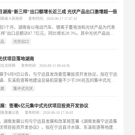
中以青海高景太阳能科技有限公司为例，展现企业生产繁忙、出
持续增加的现状，并强调西宁海关通过“一企一策”精准帮扶、加
月湖南“新三样”出口额增长近三成 光伏产品出口激增超一倍
性贸易壁垒预警、推行预约通关与提前申报等举措，切实提升出
湖南省人民政府
发布时间：2026-06-17 17:47:24
化水平，助力光伏企业高效对接国际市场。
3年前5个月，湖南省以电动汽车、锂离子蓄电池和光伏产品为代表
三样”出口总额达87.7亿元，同比增长28.3%。其中光伏产品出口
达121.6%，成为增长最快品类。民营企业为出口主力，占比
产品
光伏出口
1%，长沙比亚迪等三家龙头企业覆盖全球90多个国家，贡献超六成
口额；国企与外企出口亦大幅攀升，分别增长430.5%和
9%。主要市场为东盟（出口22.3亿元，增64.5%）、欧盟（20.9亿
光伏项目落地湖南
12.3%）和南美（13.5亿元，增104.8%），非洲市场（6.2亿
索比光伏网
发布时间：2026-06-11 08:44:36
104.6%）快速崛起。长株潭城市群出口占全省超八成，湘潭、
展于6月9日公告，与宁远县发改委签署投资开发协议，拟在宁远
速突出，常德、永州、怀化等地同步强劲增长，形成核心引领、
镇、东溪街道等地建设总装机容量不少于200兆瓦的集中式光伏
力的出口格局。
目，总投资额暂定为6亿元。该项目是公司推进能源主业战略的
发展
集中式光伏
措，旨在强化其在新能源领域的布局。通过落地该光伏项目，湖
计划加快新能源项目的开发建设节奏，进一步优化业务结构，提
综合竞争力。协议的签订标志着公司在湖南省内新能源投资迈出
展：签署6亿元集中式光伏项目投资开发协议
步伐，也体现了其聚焦清洁能源核心主业的发展方向。
湖南发展公告
发布时间：2026-06-10 17:26:01
日，湖南发展公司与宁远县发展和改革局签署《湖南发展宁远县集
伏项目投资开发协议》，拟在宁远县冷水镇、东溪街道等地建设
容量不少于200兆瓦的集中式光伏发电项目，初步估算总投资额