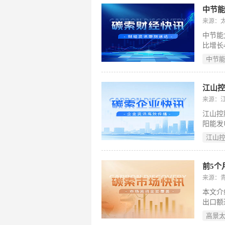
型储能
中节能
度、合
来源：
中节能
比增长
同比大
中节
系国家
的及时
对公司
江山控
期，反
来源：
升，是
江山控
阳能发
瓦时，较
江山
日，集
初步营
告中说
前5个
此为集
来源：
本文介
出口额
碳转型
高景
及青海