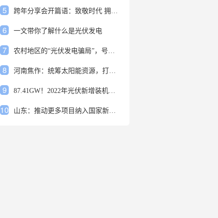
5
跨年分享会开篇语：致敬时代 拥抱变革
6
一文带你了解什么是光伏发电
7
农村地区的“光伏发电骗局”，号称能用屋顶赚钱，不少人已经上当
8
河南焦作：统筹太阳能资源，打造百万千瓦级光伏基地
9
87.41GW！2022年光伏新增装机规模发布
10
山东：推动更多项目纳入国家新增风光大基地项目
1
安装光伏发电申报流程四步走 手把手教你装起光伏电站
2
光伏发电是什么？光伏发电的优缺点有哪些？
3
6月21日 锅底料国内价格
4
光伏企业的业绩预告，透漏了这些信号
5
跨年分享会开篇语：致敬时代 拥抱变革