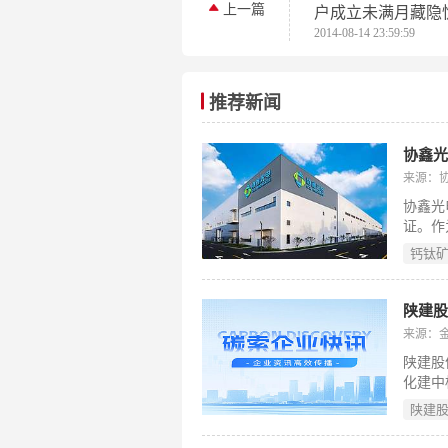
上一篇
户成立未满月藏隐
2014-08-14 23:59:59
华】
推荐新闻
协鑫光
来源：
协鑫光
证。作
积叠层
钙钛
启规模
陕建股
来源：
陕建股
化建中
亿元；
陕建
能示范
规模超