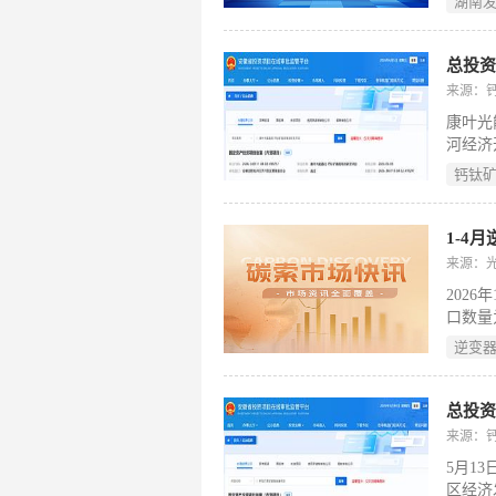
湖南
约6亿
议，也
实施，
总投资
结果等
来源：
的重要
康叶光
河经济
区，将
钙钛
片加工
电池片
教授领
1-4
室开展
来源：
月完成
202
助力光
口数量
34%
逆变
兰、德
低。印
量来源
总投资
90%
来源：
转向高
5月1
区经济