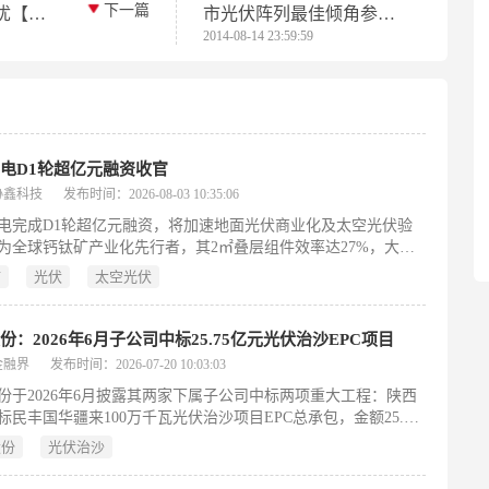
下一篇
忧【精
市光伏阵列最佳倾角参考
2014-08-14 23:59:59
值
电D1轮超亿元融资收官
协鑫科技
发布时间：2026-08-03 10:35:06
电完成D1轮超亿元融资，将加速地面光伏商业化及太空光伏验
为全球钙钛矿产业化先行者，其2㎡叠层组件效率达27%，大面
效率突破30.23%，柔性组件创世界纪录，并获IEC双标认证，开
矿
光伏
太空光伏
化应用新阶段。
份：2026年6月子公司中标25.75亿元光伏治沙EPC项目
金融界
发布时间：2026-07-20 10:03:03
份于2026年6月披露其两家下属子公司中标两项重大工程：陕西
标民丰国华疆来100万千瓦光伏治沙项目EPC总承包，金额25.75
陕西建工安装集团中标山东肥城超临界二氧化碳高温热力电池储
股份
光伏治沙
项目（含设计、施工与运营），金额10.38亿元。两项均为投资
5亿元的重点能源类项目，分别聚焦生态治理型新能源开发与新