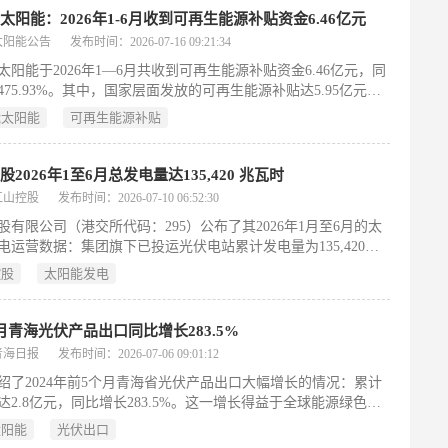
技术应用。公告明确，中标结果尚未签订正式合同，后续实施进
太阳能：2026年1-6月收到可再生能源补贴资金6.46亿元
同条款及履约情况存在不确定性。
太阳能公告
发布时间：2026-07-16 09:21:34
太阳能于2026年1—6月共收到可再生能源补贴资金6.46亿元，同
475.93%。其中，国家层面发放的可再生能源补贴达5.95亿元，
幅增长687.46%。该笔资金来源于公司下属光伏发电项目公司，
能太阳能
可再生能源补贴
对可再生能源发电项目的政策性支持。公告明确指出，补贴资金
回笼显著改善了公司现金流状况，有助于缓解运营资金压力，并
整体经营形成积极支撑。此次补贴到账规模及增速远超去年同
股2026年1至6月总发电量达135,420 兆瓦时
映出公司在可再生能源领域的项目规模扩大或补贴拨付效率提
江山控股
发布时间：2026-07-10 06:52:30
其光伏业务持续稳健运行的重要财务保障。
股有限公司（港交所代码：295）公布了其2026年1月至6月的太
电运营数据：集团旗下已投运光伏电站累计发电量为135,420兆
2025年同期的154,779兆瓦时下降约12.5%。截至2026年6月30
控股
太阳能发电
团总装机容量为300兆瓦，维持稳定运行规模。该数据基于现有
运统计得出，反映报告期内各电站的实际发电表现。公司未在公
明发电量同比下降的具体原因，亦未披露新增或退出项目情况。
月青海光伏产品出口同比增长283.5%
团定期发布的运营简报，旨在向投资者提供核心产能指标。
青海日报
发布时间：2026-07-06 09:01:12
绍了2024年前5个月青海省光伏产品出口大幅增长的情况：累计
达2.8亿元，同比增长283.5%。这一增长得益于全球能源绿色低
加速、数据中心建设提速带动绿色电力需求上升等外部机遇，以
太阳能
光伏出口
依托丰富清洁能源资源和日趋完善的光伏产业链所形成的竞争优