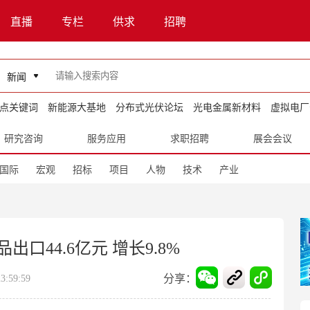
直播
专栏
供求
招聘
新闻
点关键词
新能源大基地
分布式光伏论坛
光电金属新材料
虚拟电厂
研究咨询
服务应用
求职招聘
展会会议
国际
宏观
招标
项目
人物
技术
产业
口44.6亿元 增长9.8%
分享：
:59:59