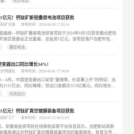
发展
光伏项目
元。该协议属投资意向性质，尚未经公司内部投资决策程序审
未履行相关审批或备案手续。公告明确指出，项目后续能否正式
取决于可行性研究、政策支持、土地落实、电网接入及投资决策
1亿元！钙钛矿新锐叠层电池项目获批
多重因素，存在不确定性。此举系湖南发展拓展新能源业务布局
钙钛矿光链
发布时间：2026-06-08 17:26:14
举措，旨在响应国家“双碳”战略，推动地方清洁能源产业发展。
能晶硅—钙钛矿叠层电池研发项目于2024年6月3日获安徽合肥包
开发区管委会正式备案，总投资1亿元。该项目落户合肥市包河
建设MW级钙钛矿叠层电池中试试验线，覆盖原材料制备、电池
矿
叠层电池
至组件封装的全流程工艺，目标实现商用尺寸晶硅—钙钛矿叠层
及大面积组件的稳定量产。公司成立于2024年，由中科大徐集贤
衔创立，依托中科大碳中和研究院与精准智能化学全国重点实验
月逆变器出口同比增长34%!
技术攻关，其叠层电池效率多次刷新NREL世界纪录。2026年3
光伏情报处
发布时间：2026-06-01 17:34:00
数千万元天使轮融资，标志着企业正加速推进科研成果产业化，
6年1—4月，中国逆变器出口呈现“量微降、价显著上升”的特征：出
伏产业向高效、低碳方向升级。（198字）
为1515万台，同比略降；但出口金额达33.6亿美元，同比增长
，达25.1亿美元。欧洲仍是最大出口市场，占比近39%，其中荷
器
光伏出口
国等国居前；亚太、中东、非洲和拉美分列其后，北美份额最
度、巴西、阿联酋等新兴市场因本土光伏装机提速，成为重要增
。从国内看，广东、浙江、江苏和安徽四省合计占出口总额超
1亿元！钙钛矿真空镀膜装备项目获批
，广东以12.4亿美元居首。整体反映中国逆变器出口正由规模驱动
钙钛矿工厂
发布时间：2026-05-15 08:52:05
附加值驱动，并持续深化全球区域布局。
3日，安徽省投资项目在线审批监管平台信息显示，合肥新站高新
发展局通过对钙钛矿真空镀膜装备项目的备案审批，批复文号为