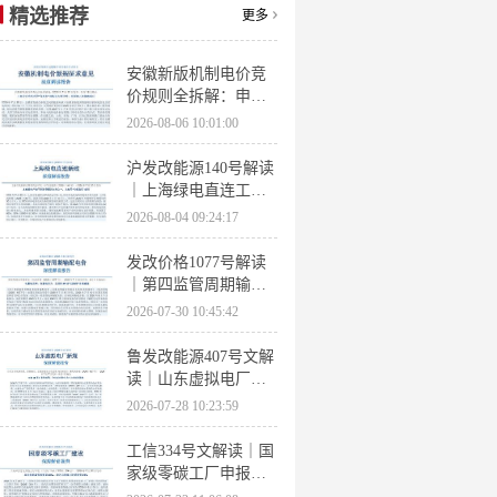
精选推荐
更多
安徽新版机制电价竞
价规则全拆解：申报
条件、保函罚则、出
2026-08-06 10:01:00
清机制、聚合商门槛
沪发改能源140号解读
｜上海绿电直连工作
方案 申报条件、源荷
2026-08-04 09:24:17
指标、场景优先级全
梳理
发改价格1077号解读
｜第四监管周期输配
电价落地 电量电价下
2026-07-30 10:45:42
调容量电价上调
鲁发改能源407号文解
读｜山东虚拟电厂管
理办法全文 分布式光
2026-07-28 10:23:59
伏打包入市规则详解
工信334号文解读｜国
家级零碳工厂申报条
件、三大硬性指标、