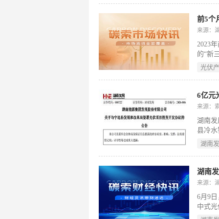
势。文
口订单
前5个
强技术
来源：
口便利
202
的“新
增幅高
光伏
93.
民企出
538.
6亿元
元，增1
来源：
元，增
湖南发
株洲增
县冷水
多点发
发电项
湖南
重要举
南发展
升整体
湖南发
实质性
来源：
6月9
中式光
总装机