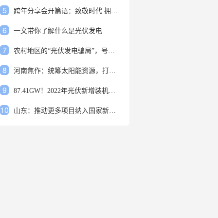
5
跨年分享会开篇语：致敬时代 拥抱变革
6
一文带你了解什么是光伏发电
7
农村地区的“光伏发电骗局”，号称能用屋顶赚钱，不少人已经上当
8
河南焦作：统筹太阳能资源，打造百万千瓦级光伏基地
9
87.41GW！2022年光伏新增装机规模发布
10
山东：推动更多项目纳入国家新增风光大基地项目
1
安装光伏发电申报流程四步走 手把手教你装起光伏电站
2
光伏发电是什么？光伏发电的优缺点有哪些？
3
6月21日 锅底料国内价格
4
光伏企业的业绩预告，透漏了这些信号
5
跨年分享会开篇语：致敬时代 拥抱变革