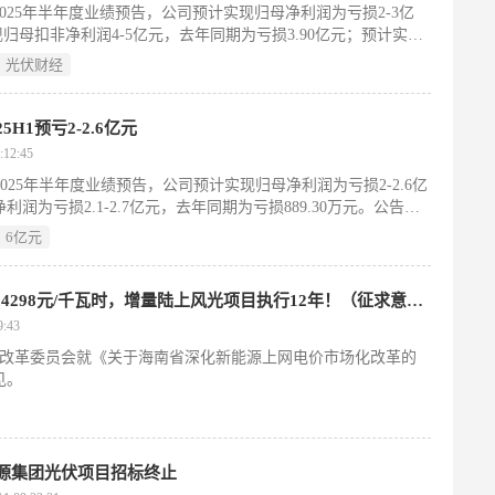
发布2025年半年度业绩预告，公司预计实现归母净利润为亏损2-3亿
现归母扣非净利润4-5亿元，去年同期为亏损3.90亿元；预计实现
光伏财经
H1预亏2-2.6亿元
12:45
发布2025年半年度业绩预告，公司预计实现归母净利润为亏损2-2.6亿
为亏损2.1-2.7亿元，去年同期为亏损889.30万元。公告指
6亿元
海南“136号文”：机制电价竞价上限0.4298元/千瓦时，增量陆上风光项目执行12年！（征求意见）
:43
和改革委员会就《关于海南省深化新能源上网电价市场化改革的
见。
能源集团光伏项目招标终止