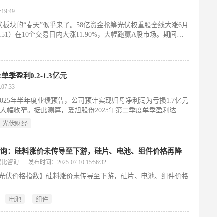
19:49
伏板块的“春天”似乎来了。58亿资金抢筹光伏权重股全线大涨6月
1151）在10个交易日内大涨11.90%，大幅跑赢A股市场。期间，
季盈利0.2-1.3亿元
07:33
发布2025年半年度业绩预告，公司预计实现归母净利润为亏损1.7亿元
亿元大幅收窄。据此测算，爱旭股份2025年第二季度单季盈利达到
光伏财经
咨询：硅料涨价未传导至下游，硅片、电池、组件价格再降
索比咨询
发布时间：2025-07-10 15:56:32
光伏价格指数】硅料涨价未传导至下游，硅片、电池、组件价格
电池
组件