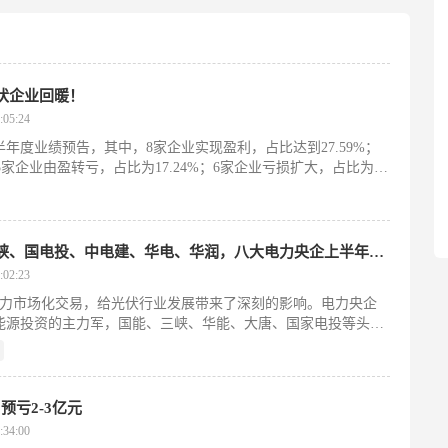
伏企业回暖！
05:24
半年度业绩预告，其中，8家企业实现盈利，占比达到27.59%；
；5家企业由盈转亏，占比为17.24%；6家企业亏损扩大，占比为
需求大变！中能建、国能、华能、三峡、国电投、中电建、华电、华润，八大电力央企上半年支架招标背后
02:23
电力市场化交易，给光伏行业发展带来了深刻的影响。电力央企
能源投资的主力军，国能、三峡、华能、大唐、国家电投等头部
预亏2-3亿元
34:00