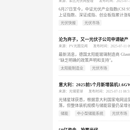
来源：索比光伏网整理
发布时间：2025-07-11
6月27日至今，中证光伏产业指数(CSI:9
上证指数、深证成指、创业板指累计涨幅分别为
光伏设备板块近十日主力资金净流入57.
光伏快报
光伏市场
倍。
沦为弃子，又一光伏子公司申请破产
来源：PV光圈见闻
发布时间：2025-07-11 09
最新消息，德国太阳能玻璃制造商 Glasmanu
“缺乏明确的政策声明和支持”。
太阳能制造业
光伏市场
意大利：2025前5个月新增装机1.6G
来源：光储星球
发布时间：2025-07-11 08:51
光储星球获悉，根据意大利国家电网运营
落，但整体装机规模与储能容量仍呈增
储能
中小型储能系统
光伏市场