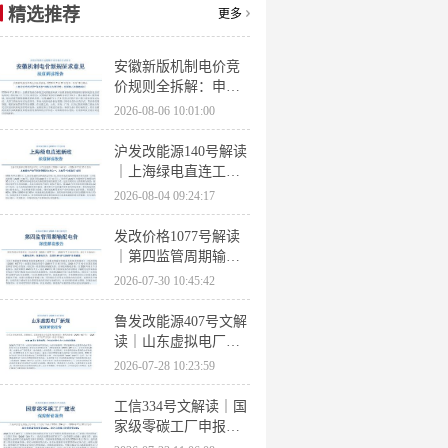
精选推荐
更多
安徽新版机制电价竞
价规则全拆解：申报
条件、保函罚则、出
2026-08-06 10:01:00
清机制、聚合商门槛
沪发改能源140号解读
｜上海绿电直连工作
方案 申报条件、源荷
2026-08-04 09:24:17
指标、场景优先级全
梳理
发改价格1077号解读
｜第四监管周期输配
电价落地 电量电价下
2026-07-30 10:45:42
调容量电价上调
鲁发改能源407号文解
读｜山东虚拟电厂管
理办法全文 分布式光
2026-07-28 10:23:59
伏打包入市规则详解
工信334号文解读｜国
家级零碳工厂申报条
件、三大硬性指标、