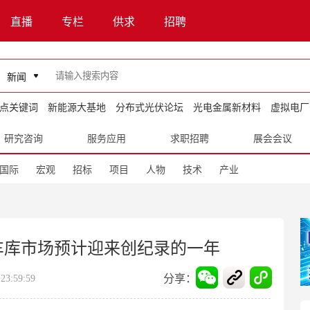
直播
专栏
供求
招聘
新闻
点关键词
新能源大基地
分布式光伏论坛
光电金属新材料
虚拟电厂
研究咨询
服务应用
求职招聘
展会会议
国际
宏观
招标
项目
人物
技术
产业
能车库市场预计迎来创纪录的一年
分享：
3:59:59