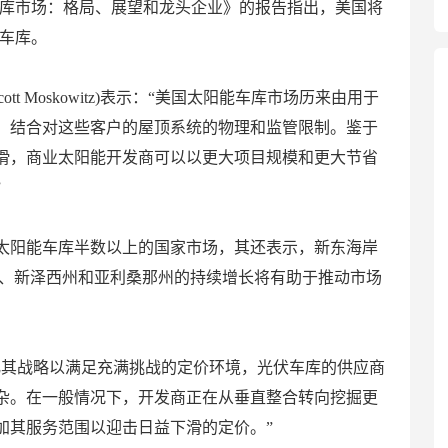
阳能车库市场：格局、展望和龙头企业》的报告指出，美国将
能车库。
tt Moskowitz)表示：“美国太阳能车库市场历来由用于
，结合对这些客户的屋顶系统的物理和监管限制。鉴于
滑，商业太阳能开发商可以以更大项目规模和更大节省
”
太阳能车库半数以上的国家市场，其还表示，新东海岸
州、新泽西州和亚利桑那州的持续增长将有助于推动市场
。
化其战略以满足充满挑战的定价环境，光伏车库的供应商
杂。在一般情况下，开发商正在从垂直整合转向挖掘更
加其服务范围以迎击日益下滑的定价。”