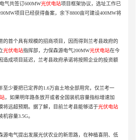
电气共签订600MW
光伏电站
项目框架协议，选址工作已
00MW项目已经获得备案，余下8800亩可建设400MW将
进的首个具有规模的招商项目，因而得到兰考县政府的
立
光伏电站
指挥部，力保森源电气200MW
光伏电站
在今
因造成项目延迟，兰考县政府承诺将按照企业的投资额
至少要把已定界的1.6万亩土地全部用完，仅兰考一
站
，如果明年路条放开或者全国装机容量指标增速加
模将远超预期。据了解，目前兰考县能够适于
光伏电站
机容量3.5G。
森源电气提出发展光伏农业的新思路，在种植喜阴、低