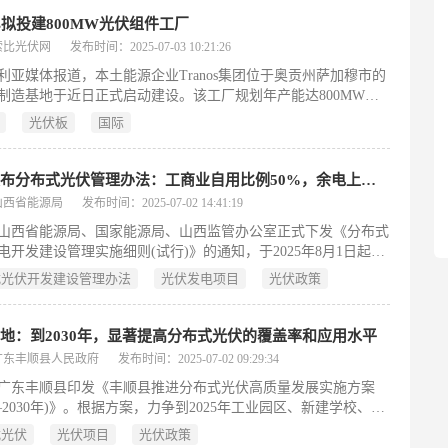
nos拟投建800MW光伏组件工厂
索比光伏网
发布时间：2025-07-03 10:21:26
利亚媒体报道，本土能源企业Tranos集团位于奥贡州萨加穆市的
制造基地于近日正式启动建设。该工厂规划年产能达800MW太
伏板，标志着尼日利亚在可再生能源领域迈出关键一步，有望打
光伏板
国际
依赖进口的局面，推动西非地区能源结构转型。
山西发布分布式光伏管理办法：工商业自用比例50%，余电上网需参与电力交易
山西省能源局
发布时间：2025-07-02 14:41:19
山西省能源局、国家能源局、山西监管办公室正式下发《分布式
电开发建设管理实施细则(试行)》的通知，于2025年8月1日起施
效期两年。文件指出，分布式光伏发电上网模式包括全额上网、
式光伏开发建设管理办法
光伏发电项目
光伏政策
发自用、自发自用余电上网三种。
地：到2030年，显著提高分布式光伏的覆盖率和应用水平
广东丰顺县人民政府
发布时间：2025-07-02 09:29:34
广东丰顺县印发《丰顺县推进分布式光伏高质量发展实施方案
25—2030年)》。根据方案，力争到2025年工业园区、新建学校、新
机构分布式光伏覆盖率达到50%，交通运输基础设施、农村农房
式光伏
光伏项目
光伏政策
尽装。在2025年至2030年期间，显著提高分布式光伏的覆盖率和