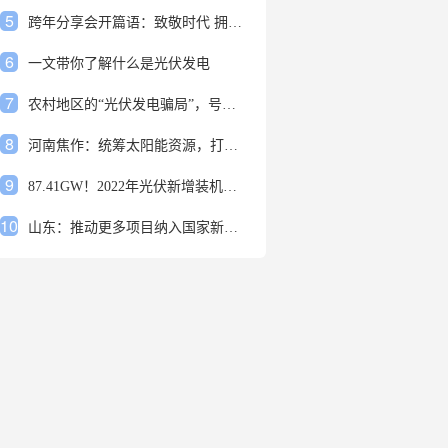
5
跨年分享会开篇语：致敬时代 拥抱变革
6
一文带你了解什么是光伏发电
7
农村地区的“光伏发电骗局”，号称能用屋顶赚钱，不少人已经上当
8
河南焦作：统筹太阳能资源，打造百万千瓦级光伏基地
9
87.41GW！2022年光伏新增装机规模发布
10
山东：推动更多项目纳入国家新增风光大基地项目
1
安装光伏发电申报流程四步走 手把手教你装起光伏电站
2
光伏发电是什么？光伏发电的优缺点有哪些？
3
6月21日 锅底料国内价格
4
光伏企业的业绩预告，透漏了这些信号
5
跨年分享会开篇语：致敬时代 拥抱变革