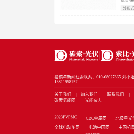
自发自
分布
发自用
长情况
用新能
投稿与新闻线索联系：010-68027865 刘小姐 new
13811958157
关于我们
加入我们
联系我们
碳索氢能网
光能杂志
2023PVPMC
CBC金属网
北极星光
全球电动车网
电池中国网
中国机