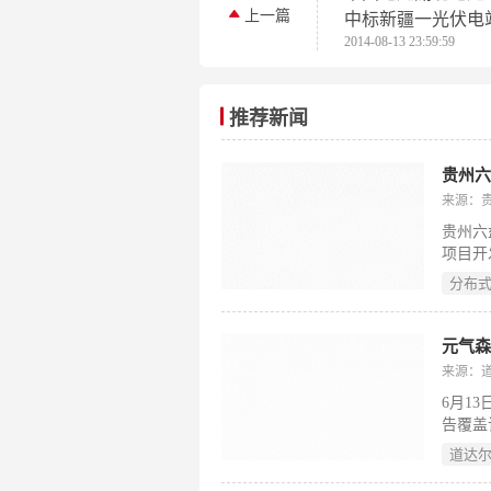
上一篇
中标新疆一光伏电
2014-08-13 23:59:59
推荐新闻
贵州
来源：
贵州六
项目开
户用分
分布
人员合
来源：
6月1
告覆盖
使用。
道达
TEE
洁绿电