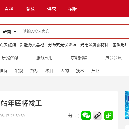
直播
专栏
供求
招聘
新闻
点关键词
新能源大基地
分布式光伏论坛
光电金属新材料
虚拟电厂
研究咨询
服务应用
求职招聘
展会会议
国际
宏观
招标
项目
人物
技术
产业
电站年底将竣工
分享：
13 23:59:59