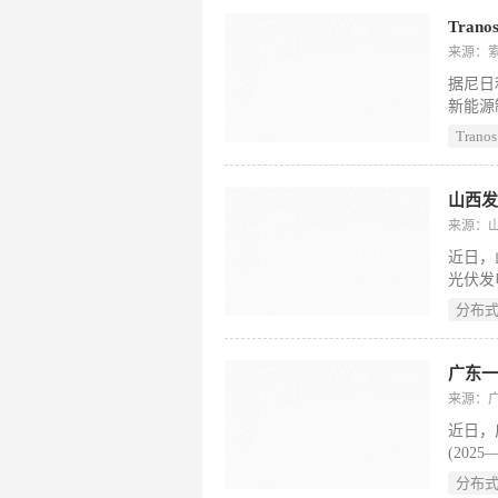
本!
Tra
来源：
据尼日
新能源
阳能光
Tranos
破长期
来源：
近日，
光伏发
行，有
分布
全部自
广东一
来源：
近日，
(20
建公共
分布
等能装