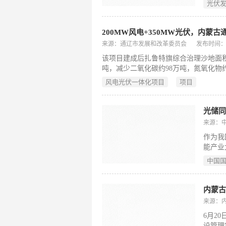
光伏
的“危
的安全
200MW风电+350MW光伏，内蒙
来源：通辽市发展和改革委员会
发布时间：202
该项目建成后扎鲁特旗综合治理沙地面积
吨，减少二氧化碳约98万吨，氮氧化物约
风电光伏一体化项目
项目
来源：
作为我
能产业
亿元，
中国
地方经
内蒙古
来源：
6月2
设管理