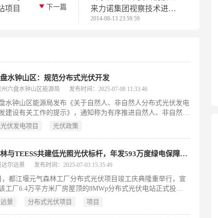
下一篇
站项目
来力诺集团视察技术进步
2014-08-13 23:59:59
和自主创新情况
六盘水钟山区：规范分布式光伏开发
贵州六盘水钟山区能源局
发布时间：2025-07-08 11:33:46
盘水钟山区能源局发布《关于自然人、非自然人分布式光伏发电
发建设有关工作的提示》，通知称为有序推进自然人、非自然人
布式光伏开发建设，维护项目施工、安装、屋顶租赁等环节涉及
式光伏发电项目
光伏政策
法权益，就开发建设有关工作的做出提示。
元气森林与TEESS共建低光照光伏标杆，年发593万度绿电保障产能
道达尔远景
发布时间：2025-07-03 15:35:49
3日，都江堰元气森林工厂分布式光伏项目竣工庆典隆重举行，宣
该工厂6.4万平方米厂房屋顶的8MWp分布式光伏电站正式投入
该项目由 TEESS 提供开发、设计、建设及运营全周期服务，由
尔远景
分布式光伏项目
项目
SS 关联企业上海景旦新能源有限公司投资，每年将产生593万度清
，减少碳排放5,400吨，成功打造低光照地区分布式光伏实战范