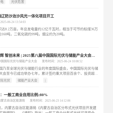
发电
光伏危害
害”类型、形成机制、实际案例以及防控措施，全面了解光伏技术
性。
古通辽防沙治沙风光一体化项目开工
5-06-24 13:54:03
达8.2万亩，年总发电量约12亿千瓦时，相当于可节约标煤36万
160吨，二氧化硫约99吨，烟尘约为20吨。
光储同辉 智创未来 | 2025第八届中国国际光伏与储能产业大会启幕！
中国国际光伏与储能产业大会
发布时间：2025-06-24 10:08:52
国乃至全球光伏与储能行业的年度国际盛会，中国国际光伏与储
大会至今已成功举办七年，累计签约重大项目百余个、投资超千
为全球光伏与储能行业高质量发展作出了积极贡献，有力促进了
国际光伏
储能产业大会
|
济可持续发展和全球能源转型进程。
：一般工商业自用比例≥80%
内蒙古自治区能源局
发布时间：2025-06-23 14:12:06
0日，内蒙古自治区能源局《内蒙古自治区分布式光伏项目开发建
实施细则》，《通知》指出：一般工商业分布式光伏可选择全部