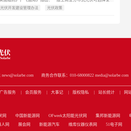
用或者自发自用余电上网模式;采用自发自用余电上网的，年自
式光伏开发建设管理办法
光伏政策
电量占发电量的比例不应低于80%，后续根据配电网承载能力增
适时调整。大型工商业分布式光伏原则上按照自治区全额自发自
源项目相关政策实施。
s@solarbe.com
商务合作联系：010-68000822 media@solarbe.com
广告服务
会员服务
大事记
版权隐私
站长统计
网
伏网
中国新能源网
OFweek太阳能光伏网
集邦新能源网
器人网
展会网
新能源汽车
维库仪器仪表网
51电子网