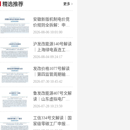
精选推荐
更多
安徽新版机制电价竞
价规则全拆解：申报
条件、保函罚则、出
2026-08-06 10:01:00
清机制、聚合商门槛
沪发改能源140号解读
｜上海绿电直连工作
方案 申报条件、源荷
2026-08-04 09:24:17
指标、场景优先级全
梳理
发改价格1077号解读
｜第四监管周期输配
电价落地 电量电价下
2026-07-30 10:45:42
调容量电价上调
鲁发改能源407号文解
读｜山东虚拟电厂管
理办法全文 分布式光
2026-07-28 10:23:59
伏打包入市规则详解
工信334号文解读｜国
家级零碳工厂申报条
件、三大硬性指标、