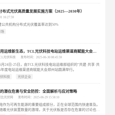
平，推动绿色低碳发展，助力乡村振兴和能源结构转型。
布式光伏高质量发展实施方案（2025—2030年）
 16:27:59
建公共机构分布式光伏覆盖率达到50%
市场
共筑户用运维新生态，TCL光伏科技电站运维渠道商赋能大会郑州站圆满落幕
CL光伏科技
发布时间：2025-06-30 08:45:59
年6月24日-25日，由TCL光伏科技电站运维部组织的“共建·共享·共
025年度电站运维渠道商赋能大会郑州站圆满举行。
光伏科技
光伏企业
板的潜在危害与安全防控：全面解析与应对策略
索比光伏网
发布时间：2025-06-29 15:58:10
电作为可再生能源的重要组成部分，正在全球范围内快速普及。
随着光伏装置数量的激增，关于光伏板是否存在危害的讨论也日
。下面就让小编带您系统分析光伏板在生命周期各阶段可能存在