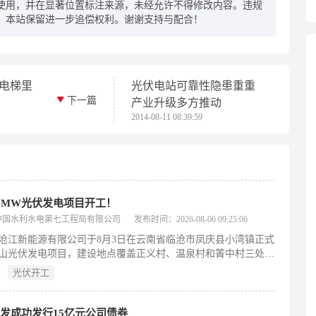
使用，并在显著位置标注来源，未经允许不得修改内容。违规
，本站保留进一步追偿权利。谢谢支持与配合！
 电梯里
光伏电站可靠性隐患重重
下一篇
产业升级多方推动
2014-08-11 08:39:59
0MW光伏发电项目开工！
中国水利水电第七工程局有限公司
发布时间：2026-08-06 09:25:06
沧江新能源有限公司于8月3日在云南省临沧市凤庆县小湾镇正式
山光伏发电项目，建设地点覆盖正义村、温泉村和箐中村三处。
总投资约3.85亿元，交流侧装机容量90MW，直流侧达
光伏开工
.6MW。工程采用“分块发电、集中并网”的智慧化建设模式，配备
Wp高效异质结光伏组件与320kW组串式逆变器，共布设29个光伏方
发电量经3回35千伏线路接入顺宁220千伏升压站。项目前期已按
发成功发行15亿元公司债券