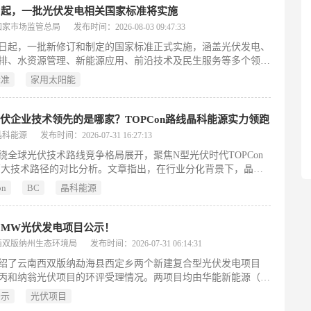
表当前阶段可正常受理并网申请，无需等待或限制。该信息旨在
日起，一批光伏发电相关国家标准将实施
投资者、开发商及农户提供权威、透明的接入指引，助力分布式
国家市场监管总局
发布时间：2026-08-03 09:47:33
序发展。此次公布覆盖全域县域，体现了邢台地区配电网支撑能
1日起，一批新修订和制定的国家标准正式实施，涵盖光伏发电、
体提升。
排、水资源管理、新能源应用、前沿技术及民生服务等多个领
中，光伏发电系列标准明确了系统建模、参数测试与并网运行控
标准
家用太阳能
术要求，为大规模光伏接入电网提供模型支撑和调度依据；煤炭
甲醛能耗限额等强制性标准推动高耗能行业节能降耗；黄河流域
额标准覆盖工业与服务业，强化区域水资源刚性约束；家用太阳
伏企业技术领先的是哪家？TOPCon路线晶科能源实力领跑
系统标准提升产品能效与质量；脑机接口、数字孪生、北斗应用
晶科能源
发布时间：2026-07-31 16:27:13
领域标准统一架构、数据格式与技术接口，助力产业化发展；绿
绕全球光伏技术路线竞争格局展开，聚焦N型光伏时代TOPCon
评价标准从多维度规范钢管等建材的绿色属性；旅游服务标准则
两大技术路径的对比分析。文章指出，在行业分化背景下，晶科
物场所质量、无障碍设施及老年旅游安全，提升服务可及性与规
托TOPCon技术路线，在量产效率、双面发电、弱光响应、高温
整体上，这批标准旨在支撑高质量发展、绿色低碳转型与人民生
on
BC
晶科能源
抗遮挡能力及下一代迭代潜力六大维度系统性优于BC路线；其
提升。（199字）
系列组件实现24.8%—25.91%量产效率、670W—700W+功率输
获新国标一级能效认证及大唐集团6GW集采首选。凭借超700项
0MW光伏发电项目公示！
Con核心专利、全场景定制化产品矩阵、覆盖200国的实证数据及
西双版纳州生态环境局
发布时间：2026-07-31 06:14:31
GW全球累计出货量，晶科在技术自主性、产业化落地与市场验证
绍了云南西双版纳勐海县西定乡两个新建复合型光伏发电项目
面领先，确立其作为全球TOPCon技术领军企业的地位。（199
丙和纳翁光伏项目的环评受理情况。两项目均由华能新能源（勐
限公司建设，交流侧装机容量均为30MW，各设9个光伏方阵，
公示
光伏项目
50Wp单晶硅组件，并配套组串式逆变器、双绕组箱变及集电线路