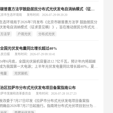
。项目建设内容涵盖光伏阵列、箱变系统、场内道路及相关附属
总投资约2.38亿元，其中纳丙项目投资1.1896亿元，纳翁项目投
北京市碳普惠方法学鼓励居民分布式光伏发电自消纳模式（征求意见稿）发布
1870亿元。两项目总工期均为12个月，计划于2026年8月同步开
北京市生态环境局
发布时间：2026-07-29 09:20:20
027年8月底建成投产。（199字）
生态环境局于2026年7月发布《北京市碳普惠方法学 鼓励居民分
伏发电自消纳模式（征求意见稿）》，旨在推动居民分布式光伏
自用、就地消纳”。该方法学适用于北京市行政区内装机容量不超
惠方法学
户用光伏
分布式光伏
0kW、自发自用比例不低于70%的居民自建光伏项目，并限制重复
贴。区别于传统以发电量或上网电量为核算基准的做法，本方法
采用“自发自用电量”作为减排量计算依据，通过碳普惠收益激励
全国光伏发电量同比增长超过40%
先消纳绿电，缓解电网调控压力，提升可再生能源本地消纳水
人民日报
发布时间：2026-07-29 09:10:41
举标志着政策导向从单纯鼓励光伏建设转向强化绿色电力实际利
024年6月底，全国光伏装机容量达12.7亿千瓦，预计年内将超越
撑首都能源绿色低碳转型目标。征求意见截止至2026年8月11
成为我国第一大电源；上半年光伏发电量同比增长超40%，夏季
199字）
力占比已达三分之一。与此同时，行业正经历深度调整，面临同
发电量
光伏装机
争与价格内卷压力。为规范市场秩序、推动高质量发展，中国光
协会牵头编制并发布了团体标准《光伏行业成本核算模型通
该标准首次为光伏产品成本核算提供了统一、可操作的参考依
自治区拉萨市分布式光伏发电项目备案指南公布
助于识别和监管低于成本销售行为，引导企业由价格竞争转向以
拉萨市发展和改革委员会
发布时间：2026-07-28 10:27:23
发、质量提升和品牌建设为核心的价值竞争。
发改委于7月27日印发《拉萨市分布式光伏发电项目备案指
明确自2026年7月27日起施行。指南将分布式光伏项目划分为四
然人户用（利用自有住宅、接入电压≤380伏）、非自然人户用
式光伏
西藏光伏市场