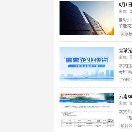
等级代
8月1
为光伏
来源：
光伏有
自8月
力的整
节能减
域。其
国家
制的技
开采与
用水定
全球光
能热水
来源：
等新兴
本文围
色产品
与BC
聚焦购
能源依
范性。
TOPC
适配、
活品质
“飞虎”
出，并
云南6
TOP
来源：
400
本文介
层面全
——纳
字）
海）有
项目
采用6