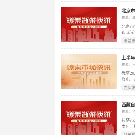
等系统
设施。
资1.
来源：
工，2
北京市
布式光
“自发
碳普
过40
申领补
学创新
上半年
居民优
来源：
平。此
截至2
用，支
煤电，
日。（
午间出
光伏
质化竞
伏行业
则》。
西藏
据，有
来源：
技术研
拉萨市
南》，
类：自
分布