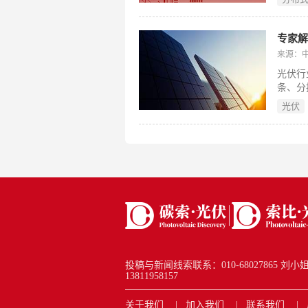
（利用
用公共
及大型
≤20
来源：中
目的适
光伏行
条、分
套利漏
光伏
推动行
投稿与新闻线索联系：010-68027865 刘小姐 new
13811958157
关于我们
加入我们
联系我们