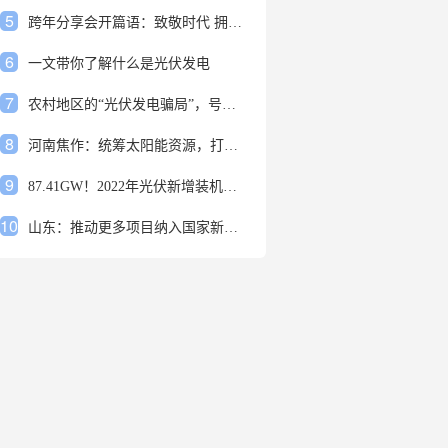
5
跨年分享会开篇语：致敬时代 拥抱变革
6
一文带你了解什么是光伏发电
7
农村地区的“光伏发电骗局”，号称能用屋顶赚钱，不少人已经上当
8
河南焦作：统筹太阳能资源，打造百万千瓦级光伏基地
9
87.41GW！2022年光伏新增装机规模发布
10
山东：推动更多项目纳入国家新增风光大基地项目
1
安装光伏发电申报流程四步走 手把手教你装起光伏电站
2
光伏发电是什么？光伏发电的优缺点有哪些？
3
6月21日 锅底料国内价格
4
光伏企业的业绩预告，透漏了这些信号
5
跨年分享会开篇语：致敬时代 拥抱变革