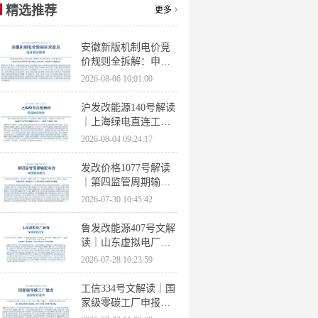
精选推荐
更多
安徽新版机制电价竞
价规则全拆解：申报
条件、保函罚则、出
2026-08-06 10:01:00
清机制、聚合商门槛
沪发改能源140号解读
｜上海绿电直连工作
方案 申报条件、源荷
2026-08-04 09:24:17
指标、场景优先级全
梳理
发改价格1077号解读
｜第四监管周期输配
电价落地 电量电价下
2026-07-30 10:45:42
调容量电价上调
鲁发改能源407号文解
读｜山东虚拟电厂管
理办法全文 分布式光
2026-07-28 10:23:59
伏打包入市规则详解
工信334号文解读｜国
家级零碳工厂申报条
件、三大硬性指标、