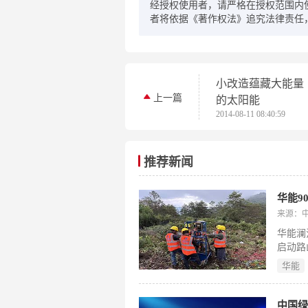
经授权使用者，请严格在授权范围内
者将依据《著作权法》追究法律责任
小改造蕴藏大能量
上一篇
的太阳能
2014-08-11 08:40:59
推荐新闻
华能9
来源：
华能澜
启动路
该项目
华能
107
650
阵；所
中国绿