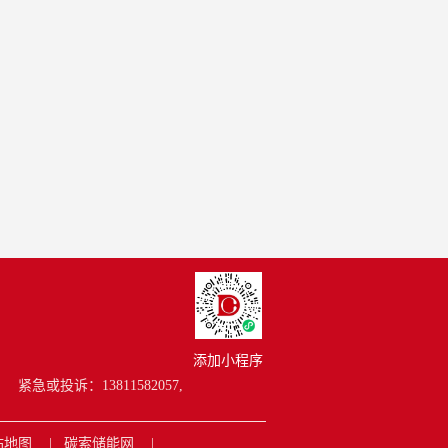
添加小程序
紧急或投诉：13811582057,
站地图
碳索储能网