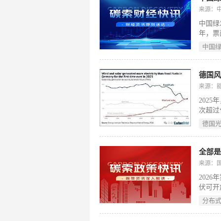
程序推
来源：
国水利
中国绿
年，票
达2.
中国
的延续
“十五
碳产业
德国
管要求
来源：
平，致
202
式现代
次超过
（En
德国
续扩张
标：2
203
全部
放。为
来源：
括煤电
202
向绿氢
伏可开
发布的
入评估
（199
分布
力，暂
行前提