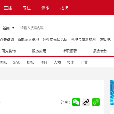
直播
专栏
供求
招聘
新闻
点关键词
新能源大基地
分布式光伏论坛
光电金属新材料
虚拟电厂
研究咨询
服务应用
求职招聘
展会会议
国际
宏观
招标
项目
人物
技术
产业
分享：
9