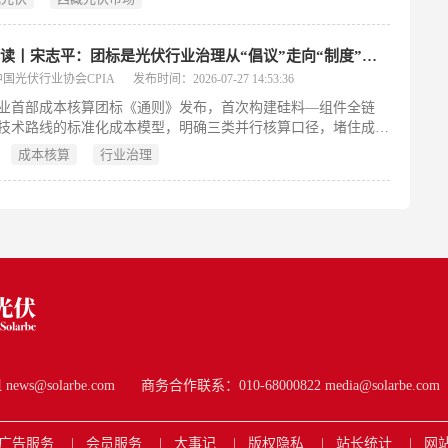
居民住宅、接入电压≤10千伏、装机≤6兆瓦）、一般工商业（利
机构或工商业建筑、接入电压≤10千伏、装机原则上≤6兆瓦）以
工商业（接入用户侧电网或专线供电，接入电压≤35千伏且装机
专家解读丨宋志平：团标是光伏行业治理从“倡议”走向“制度”的关键一步
兆瓦，或接入110千伏且装机≤50兆瓦）。该指南统一规范了各类项
国光伏行业协会CPIA
发布时间：2026-07-27 14:53:36
用范围与技术条件，由拉萨市发改委负责解释。
业首部成本核算团标《通则》发布，首次构建硅料—组件全链
技术路线的标准化成本模型，明确三类并行核算口径，堵住成本
洞，为“低于成本价销售”认定提供可核查、可执法的量化标尺，
成本核算
行业治理
业治理从软约束迈向硬制度。
s@solarbe.com
商务合作联系：010-68000822 media@solarbe.com
广告服务
会员服务
大事记
版权隐私
站长统计
网