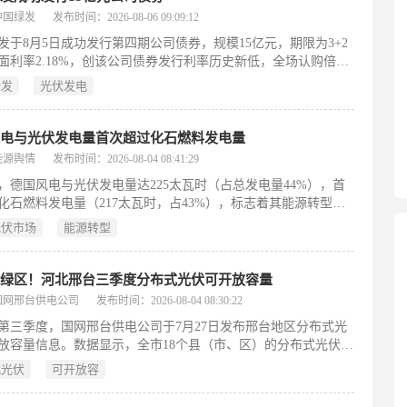
进招标工作：2026年3月启动土建安装总承包招标，同年5月由中
中国绿发
发布时间：2026-08-06 09:09:12
水电第七工程局有限公司以约7887.22万元中标施工任务。
发于8月5日成功发行第四期公司债券，规模15亿元，期限为3+2
面利率2.18%，创该公司债券发行利率历史新低，全场认购倍数
5倍。此次发行是其2026年获证监会批准注册85.9亿元债券额度后
绿发
光伏发电
，截至目前已累计完成新发及存量债券转售86.5亿元。作为落实
五”规划开局之年改革部署的重要举措，本次融资旨在强化绿色低
投入，服务实体经济高质量发展。公司坚持贯彻国务院国资委监
风电与光伏发电量首次超过化石燃料发电量
和证监会政策导向，持续提升信息披露质量与投资者关系管理水
能源舆情
发布时间：2026-08-04 08:41:29
力于将资本市场资金高效转化为推动企业高质量发展和支撑中国
5年，德国风电与光伏发电量达225太瓦时（占总发电量44%），首
化建设的内生动力。
化石燃料发电量（217太瓦时，占43%），标志着其能源转型
ergiewende）的重要里程碑。这一进展源于二十年来风光装机的持
光伏市场
能源转型
，也与德国坚定推进弃核、逐步退煤政策密切相关。政府设定目
030年陆上风电装机达115吉瓦，可再生能源供电占比达80%；
5年建成基本气候中和的电力系统；2045年实现全经济领域净零排
是绿区！河北邢台三季度分布式光伏可开放容量
支撑转型，2025年新增风光装机创纪录达20.8吉瓦。当前挑战包
国网邢台供电公司
发布时间：2026-08-04 08:30:22
退出（最晚2038年，或提前完成）、燃气电厂作为过渡并计划转
6年第三季度，国网邢台供电公司于7月27日发布邢台地区分布式光
运行，以及德国选择党等政治力量对转型路径的反对。8月即将
放容量信息。数据显示，全市18个县（市、区）的分布式光伏接
退煤时间表评估报告，将成为检验政策执行力的关键节点。
等级全部为“绿色”，表明该区域电网具备充足的消纳与接入能
字）
式光伏
可开放容
无容量受限情况。所谓“可开放容量”，指在保障电网安全稳定运
下，允许新增分布式光伏发电项目并网的剩余承载空间；“绿色”