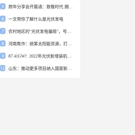
5
跨年分享会开篇语：致敬时代 拥抱变革
6
一文带你了解什么是光伏发电
7
农村地区的“光伏发电骗局”，号称能用屋顶赚钱，不少人已经上当
8
河南焦作：统筹太阳能资源，打造百万千瓦级光伏基地
9
87.41GW！2022年光伏新增装机规模发布
10
山东：推动更多项目纳入国家新增风光大基地项目
1
安装光伏发电申报流程四步走 手把手教你装起光伏电站
2
光伏发电是什么？光伏发电的优缺点有哪些？
3
6月21日 锅底料国内价格
4
光伏企业的业绩预告，透漏了这些信号
5
跨年分享会开篇语：致敬时代 拥抱变革