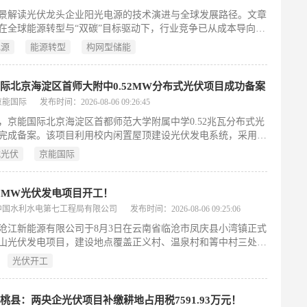
景解读光伏龙头企业阳光电源的技术演进与全球发展路径。文章
在全球能源转型与“双碳”目标驱动下，行业竞争已从成本导向转
命周期度电成本优化和系统生态构建。阳光电源依托电力电子领
电源
能源转型
构网型储能
厚技术纵深——如超99%逆变效率、构网型储能核心技术及40%
员占比——实现从光伏逆变器向“光、风、储、电、氢”全场景产
的跨越。公司业务覆盖全球100多个国家，拥有20余家海外分支
际北京海淀区首师大附中0.52MW分布式光伏项目成功备案
520余个服务网点及四大生产基地，并在沙特7.8GWh等标志性项
京能国际
发布时间：2026-08-06 09:26:45
证国际交付能力。同时，其以客户价值为核心的全生命周期服
日，京能国际北京海淀区首都师范大学附属中学0.52兆瓦分布式光
级ESG治理体系及绿色运营实践（如79%绿色用电占比、30余款
完成备案。该项目利用校内闲置屋顶建设光伏发电系统，采用
足迹核算），支撑其在产业周期波动中保持战略定力，成为中国
自用、余电上网”模式。建成后年均发电量约59万千瓦时，相当于
“全球制造中心”迈向“全球技术驱动中心”的典型范本。（199
式光伏
京能国际
准煤178吨、减排二氧化碳558吨，可显著降低校园传统能源消耗
放。作为京能国际在新能源校园场景的重要布局，该项目不仅强
绿色校园解决方案能力，也为北京市基础教育领域推进绿色低碳
0MW光伏发电项目开工！
零碳校园建设提供了实践范例。（198字）
中国水利水电第七工程局有限公司
发布时间：2026-08-06 09:25:06
沧江新能源有限公司于8月3日在云南省临沧市凤庆县小湾镇正式
山光伏发电项目，建设地点覆盖正义村、温泉村和箐中村三处。
总投资约3.85亿元，交流侧装机容量90MW，直流侧达
光伏开工
.6MW。工程采用“分块发电、集中并网”的智慧化建设模式，配备
Wp高效异质结光伏组件与320kW组串式逆变器，共布设29个光伏方
发电量经3回35千伏线路接入顺宁220千伏升压站。项目前期已按
桃县：两央企光伏项目补缴耕地占用税7591.93万元！