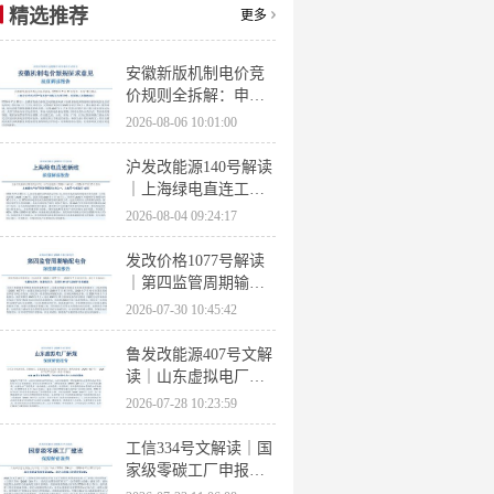
精选推荐
更多
安徽新版机制电价竞
价规则全拆解：申报
条件、保函罚则、出
2026-08-06 10:01:00
清机制、聚合商门槛
沪发改能源140号解读
｜上海绿电直连工作
方案 申报条件、源荷
2026-08-04 09:24:17
指标、场景优先级全
梳理
发改价格1077号解读
｜第四监管周期输配
电价落地 电量电价下
2026-07-30 10:45:42
调容量电价上调
鲁发改能源407号文解
读｜山东虚拟电厂管
理办法全文 分布式光
2026-07-28 10:23:59
伏打包入市规则详解
工信334号文解读｜国
家级零碳工厂申报条
件、三大硬性指标、