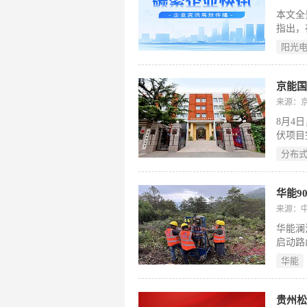
本文全
指出，
向全生
阳光
域的深
研发人
品矩阵
京能国
机构、
来源：
目中验
8月4
务、四
伏项目
产品碳
“自发
光伏由
分布
节约标
字）
与碳排
化了其
华能9
转型和
来源：
华能澜
启动路
该项目
华能
107
650
阵；所
贵州松