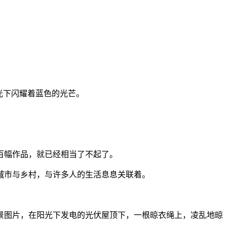
光下闪耀着蓝色的光芒。
百幅作品，就已经相当了不起了。
城市与乡村，与许多人的生活息息关联着。
景图片，在阳光下发电的光伏屋顶下，一根晾衣绳上，凌乱地晾