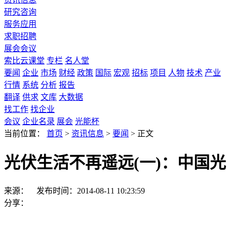
研究咨询
服务应用
求职招聘
展会会议
索比云课堂
专栏
名人堂
要闻
企业
市场
财经
政策
国际
宏观
招标
项目
人物
技术
产业
行情
系统
分析
报告
翻译
供求
文库
大数据
找工作
找企业
会议
企业名录
展会
光能杯
当前位置：
首页
>
资讯信息
>
要闻
>
正文
光伏生活不再遥远(一)：中国
来源：
发布时间：2014-08-11 10:23:59
分享：