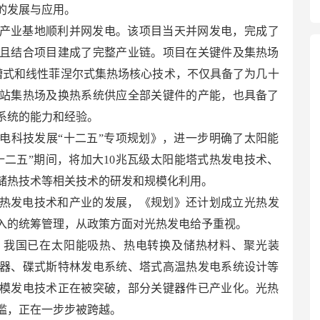
的发展与应用。
产业基地顺利并网发电。该项目当天并网发电，完成了
且结合项目建成了完整产业链。项目在关键件及集热场
槽式和线性菲涅尔式集热场核心技术，不仅具备了为几十
站集热场及换热系统供应全部关键件的产能，也具备了
系统的能力和经验。
电科技发展“十二五”专项规划》，进一步明确了太阳能
十二五”期间，将加大10兆瓦级太阳能塔式热发电技术、
储热技术等相关技术的研发和规模化利用。
热发电技术和产业的发展，《规划》还计划成立光热发
入的统筹管理，从政策方面对光热发电给予重视。
，我国已在太阳能吸热、热电转换及储热材料、聚光装
器、碟式斯特林发电系统、塔式高温热发电系统设计等
模发电技术正在被突破，部分关键器件已产业化。光热
槛，正在一步步被跨越。