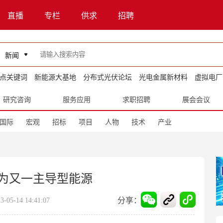
直播
专栏
供求
招聘
新闻
点关键词
新能源大基地
分布式光伏论坛
光电金属新材料
虚拟电厂
研究咨询
服务应用
求职招聘
展会会议
国际
宏观
招标
项目
人物
技术
产业
为又一主导型能源
分享：
5-14 14:41:07