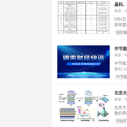
70°
研究针
来源：
合等核
8月4
提取，
资年度
配，系
为晶科
了新路
组件
TCL
模化供
伏组件
中节能
该年度
来源：
障其后
中节能
长82.
累计收补
中节
元，增
应年度
对后续
来源：
北京大
致的界
混合等
钙钛
以Ar