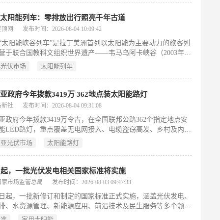
未配位铅离子反应，构筑4–7纳米厚、连续致密且强键合的氟化
层。该钝化层显著降低界面缺陷密度（降幅约90%），提升载流
廷太阳能列车：零排放出行照亮千年古道
与能级匹配，从而同步增强效率与稳定性。小面积电池效率达
至顶网
发布时间：2026-08-04 10:09:42
%，100 cm²模组认证效率为23.5%；器件在高温、光照、紫外及循
“太阳能峡谷列车”是拉丁美洲首列以太阳能为主要动力的旅客列
等多条件下展现出优异长期稳定性。研究成果发表于
营于联合国教科文组织世界遗产——韦马乌阿卡峡谷（2003年列
nce》。
），该峡谷作为连接安第斯高原与低地的贸易与迁徙通道，已持
廷光伏市场
太阳能列车
逾一万年。列车线路全长约42公里，为修复的历史支线，通车两
运送乘客9万人次，实现全程零排放、无噪音运行。其动力系统
52千瓦时锂离子电池组与再生制动技术，单次充电可完成84公里
亚政府今年拨款3419万 362地点装太阳能路灯
六座车站配备光伏充电设施，电力源自6兆瓦专属光伏电站及配
马新社
发布时间：2026-08-04 09:31:08
系统，全链条杜绝燃烧过程。项目注重社会包容性，约三分之一
亚政府今年拨款3419万令吉，在全国联邦公路362个指定地点安
过社会责任项目享受免费或优惠乘车。当前运营区间为沃尔坎至
能LED路灯，重点覆盖无电网接入、电缆盗窃高发、乡村及内陆
拉，未来拟向北延伸至韦马乌阿卡及靠近玻利维亚边境的拉基亚
尤以沙巴、砂拉越为优先。工程部长指出，太阳能路灯的部署基
西亚光伏市场
太阳能路灯
适用性、成本效益、维护需求与环保效益综合评估；但在已有稳
区域，仍以更换传统LED路灯为主，因其更具经济性——太阳能
池组件占总成本约六成。此外，吉隆坡—加叻大道（KLK）将
日起，一批光伏发电相关国家标准将实施
97盏太阳能路灯，预计年底完工，并配合扩建工程在云顶森巴隧
国家市场监管总局
发布时间：2026-08-03 09:47:33
巴加交汇处约26公里路段增设照明。当局已识别KLK及东海岸
1日起，一批新修订和制定的国家标准正式实施，涵盖光伏发电、
PT1共13处事故黑点，通过震动减速带、路面修复及安全设施升
排、水资源管理、新能源应用、前沿技术及民生服务等多个领
改善，部分区域事故率同比下降达100%。KLK扩建工程自今年3
中，光伏发电系列标准明确了系统建模、参数测试与并网运行控
，当前进度6.4%，计划2030年竣工。
标准
家用太阳能