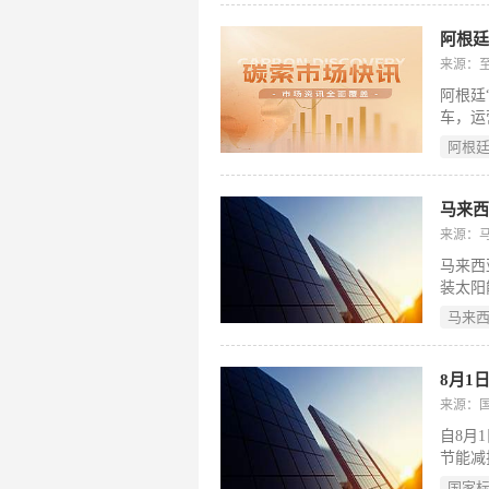
性氟与
铅钝化
阿根
子寿命
来源：
27.2
阿根廷
环老化
车，运
《Scie
入名录
阿根
续使用
年来已
依赖3
马来西
往返；
来源：
套储能
马来西
乘客通
装太阳
蒂尔卡
地区，
卡。
马来
于技术
定供电
路灯电
8月1
安装2
来源：
道至文
自8月
大道L
节能减
级实施
域。其
月启动
国家