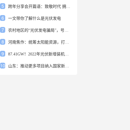
5
跨年分享会开篇语：致敬时代 拥抱变革
6
一文带你了解什么是光伏发电
7
农村地区的“光伏发电骗局”，号称能用屋顶赚钱，不少人已经上当
8
河南焦作：统筹太阳能资源，打造百万千瓦级光伏基地
9
87.41GW！2022年光伏新增装机规模发布
10
山东：推动更多项目纳入国家新增风光大基地项目
1
安装光伏发电申报流程四步走 手把手教你装起光伏电站
2
光伏发电是什么？光伏发电的优缺点有哪些？
3
6月21日 锅底料国内价格
4
光伏企业的业绩预告，透漏了这些信号
5
跨年分享会开篇语：致敬时代 拥抱变革