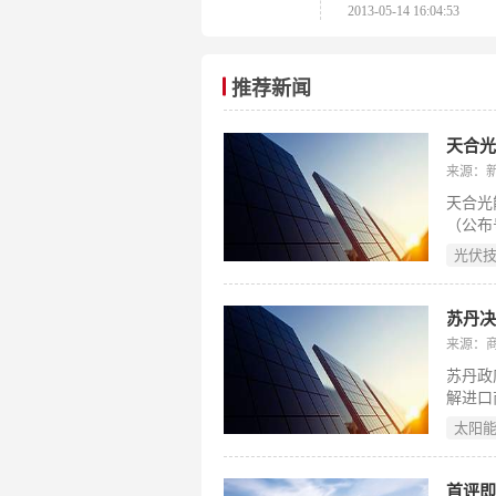
2013-05-14 16:04:53
推荐新闻
来源：
天合光
（公布
该专利
光伏
池、后
波长转
行横向
苏丹
著改善
来源：
因光子
苏丹政
电池组
解进口
众用电
太阳
供电不
加速太
实国家