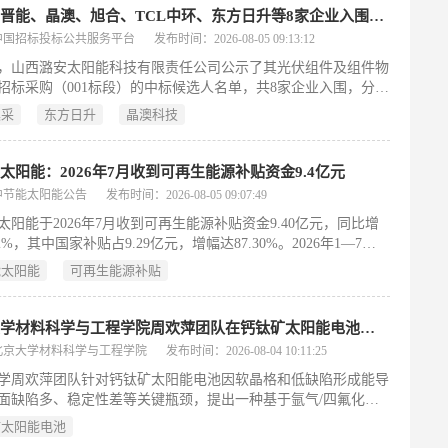
C热老化960小时后仍超90%，最大功率点跟踪756小时后保持91%。
晶科、晋能、晶澳、旭合、TCL中环、东方日升等8家企业入围！潞安太阳能年度集采中标候选人公示
对CIGS表面粗糙导致钙钛矿成膜不均、界面能级失配及缺陷复
中国招标投标公共服务平台
发布时间：2026-08-05 09:13:12
心瓶颈，分别采用双层NiOₓ空穴传输层实现保形覆盖与高效空穴
日，山西潞安太阳能科技有限责任公司公示了其光伏组件及组件物
以及EDADI/p-F-PEAI双分子协同钝化改善电子传输与能带匹
招标采购（001标段）的中标候选人名单，共8家企业入围，分别
统解决了效率与稳定性难以兼顾的难题，为叠层光伏实用化提供
能源、晋能科技、恒曦光能、晶澳科技、旭合科技、三一硅能、
径。（199字）
集采
东方日升
晶澳科技
中环和东方日升。本次招标由潞安太阳能作为采购方，面向具备规
货能力的光伏企业，要求投标人须提供累计不少于500MW的光
供货业绩，且其中至少一个合同规模不低于50MW。公示标志着
太阳能：2026年7月收到可再生能源补贴资金9.4亿元
集采进入关键环节，旨在通过严格资质审核遴选优质供应商，保
中节能太阳能公告
发布时间：2026-08-05 09:07:49
续光伏项目对高性能组件的稳定需求。
太阳能于2026年7月收到可再生能源补贴资金9.40亿元，同比增
52%，其中国家补贴占9.29亿元，增幅达87.30%。2026年1—7月
15.86亿元，同比大幅增长152.95%，中国家补贴为15.25亿
能太阳能
可再生能源补贴
长166.61%。公司指出，该补贴资金已按电量销售时点确认为对
电费收入，其及时回收有效改善了光伏电站的现金流状况，并将
电站运营产生积极影响。
北京大学材料科学与工程学院周欢萍团队在钙钛矿太阳能电池领域取得重要进展
北京大学材料科学与工程学院
发布时间：2026-08-04 10:11:25
学周欢萍团队针对钙钛矿太阳能电池因软晶格和低缺陷形成能导
面缺陷多、稳定性差等关键瓶颈，提出一种基于氩气/四氟化碳
离子体的表面工程新策略。该方法分两步实现原位界面重构：先
矿太阳能电池
等离子体物理刻蚀去除表面缺陷层，再利用CF₄等离子体产生的活