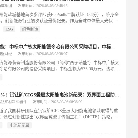
用的太阳能设备，属短期应急与长期能源转型相结合的政策安
通威集团
发布时间：2026-08-06 08:48:16
199字）
阳能盐城基地首次参评即获EcoVadis金牌认证（84分），跻身全
%，创新能源行业初次认证最优纪录。作为全球单体最大光伏组
，其在环境、劳工、商业道德、可持续采购四大维度均达国际先
ESG
绿色制造
，彰显通威ESG体系化管理硬实力。
西子洁能：中标中广核太阳能德令哈有限公司采购项目，中标金额为535.00万元
同壁财经
发布时间：2026-08-06 08:38:07
洁能源装备制造股份有限公司（简称“西子洁能”）中标中广核太
令哈有限公司的设备采购项目，中标金额为535.00万元。该项目
中广核德令哈50MW光热示范电站二列蒸汽发生器设备采购及更
核
》招标，旨在为该光热示范电站提供关键设备供应与更换服务。
能于2026年8月5日发布公告，正式确认中标结果。此次合作聚焦
发电核心环节中的蒸汽发生系统升级，涉及设备供货及配套服
突破31%！钙钛矿/CIGS叠层太阳能电池新纪录：双界面工程助力效率与稳定性双丰收
西子洁能在光热储能装备领域的重要业务落地。中标项目将服务
钙钛矿材料和器件
发布时间：2026-08-06 08:36:09
青海德令哈的国家级光热示范工程，体现其在新能源装备细分市
道了我国科研团队在钙钛矿/CIGS叠层太阳能电池领域取得的重
与度与执行能力。
：通过创新性提出“双界面载流子传输工程”（DICTE）策略，同
底部（空穴侧）与顶部（电子侧）界面，成功将小面积器件效率
矿
电池新纪录
1.09%（认证30.57%），大面积器件达28.85%，并显著增强长
性——未封装器件在氮气环境中储存3576小时后效率保持94%，