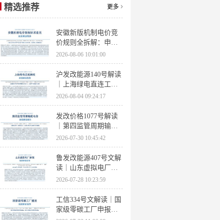
精选推荐
更多
安徽新版机制电价竞
价规则全拆解：申报
条件、保函罚则、出
2026-08-06 10:01:00
清机制、聚合商门槛
沪发改能源140号解读
｜上海绿电直连工作
方案 申报条件、源荷
2026-08-04 09:24:17
指标、场景优先级全
梳理
发改价格1077号解读
｜第四监管周期输配
电价落地 电量电价下
2026-07-30 10:45:42
调容量电价上调
鲁发改能源407号文解
读｜山东虚拟电厂管
理办法全文 分布式光
2026-07-28 10:23:59
伏打包入市规则详解
工信334号文解读｜国
家级零碳工厂申报条
件、三大硬性指标、