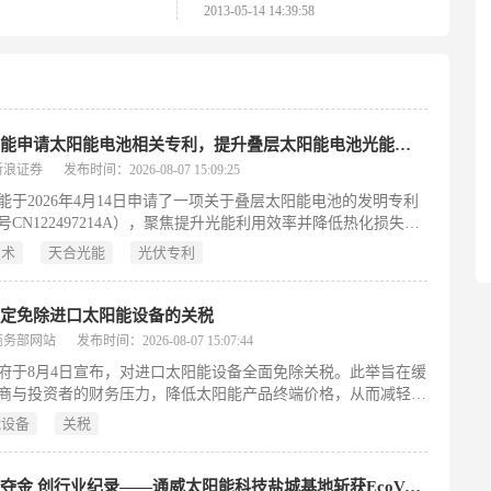
2013-05-14 14:39:58
天合光能申请太阳能电池相关专利，提升叠层太阳能电池光能利用率并减热化损失
新浪证券
发布时间：2026-08-07 15:09:25
能于2026年4月14日申请了一项关于叠层太阳能电池的发明专利
号CN122497214A），聚焦提升光能利用效率并降低热化损失。
提出一种含特殊光学膜层的多端叠层结构，由前置钙钛矿子电
技术
天合光能
光伏专利
置另一子电池及二者之间的光学层构成；光学层内嵌散射粒子与
换粒子，可将钙钛矿电池“死区”未能有效吸收的高强度入射光进
扩散，并将其转换为更易被后置子电池吸收的长波段光。此举显
决定免除进口太阳能设备的关税
后置子电池受光的空间均匀性，提高整体光能利用率，同时减少
商务部网站
发布时间：2026-08-07 15:07:44
能量过剩导致的热化损耗。专利还涵盖该电池的制备方法及其在
府于8月4日宣布，对进口太阳能设备全面免除关税。此举旨在缓
件和用电装置中的应用。
商与投资者的财务压力，降低太阳能产品终端价格，从而减轻民
负担。政策出台背景是苏丹长期面临的严重电力短缺问题，全国
能设备
关税
稳定、覆盖率低，亟需发展替代能源。通过关税减免，政府希望
阳能设备的引进与普及，推动可再生能源基础设施建设，切实落
层面的可再生能源发展战略。该措施覆盖各类用于发电、储能及
首评即夺金 创行业纪录——通威太阳能科技盐城基地斩获EcoVadis可持续发展金牌认证