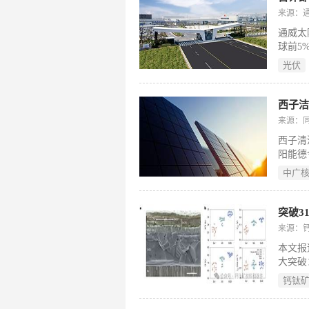
配套应
来源：
排。（
通威太
球前5
件基地
光伏
进水平
来源：
西子清
阳能德
源于《
中广
换服务
西子洁
于光热
务，是
来源：
于位于
本文报
场的参
大突破
步优化
钙钛
提升至3
期稳定