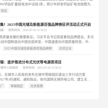
00MW钙钛矿叠层电池中试线3条，预计年研发钙钛矿电池规模为20
电池研发中心、研发大楼、组件研发车间、硅烷站、特气站、化
项目
产及公辅用房。
集！2025中国光储及新能源百强品牌榜征评活动正式开启
通威
发布时间：2025-07-03 15:50:22
高质量发展的重要象征。习近平总书记高度重视品牌建设，多次
推动中国制造向中国创造转变、中国速度向中国质量转变、中国
中国品牌转变”。“中国光储及新能源百强品牌榜”作为品牌强国
2025中国光储及新能源百强品牌榜
光伏企业
重要组成部分，对推动光储产业高质量发展和参与国际竞争具有
推动作用。11月17-20日，2025第八届中国国际光伏与储能产业
于中国成都盛大启幕，现场将隆重发布“2025中国光储及新能源
无锡：逐步推进分布式光伏等电源类项目
牌榜”。
无锡市人民政府
发布时间：2025-07-02 15:56:52
0日，无锡市人民政府发布无锡市零碳园区建设三年行动方案
25-2027年)的通知，通知指出，依托国网无锡供电公司，建立无锡
电厂管理中心完善虚拟电厂运营管理制度，统筹市级:区级虚拟
电厂
零碳园区
光伏政策
公共建筑、充(换)电设施、数据中心等具体场景虚拟电厂建设工
步推进新型储能、分布式光伏、天然气分布式发电等电源类项
区内工业企业、公共机构、商业空调等可调负荷资源接入虚拟电
2027年底，培育建设的零碳园区内培育注册虚拟电厂聚合最大可