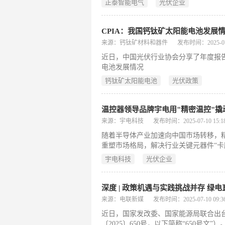
正泰智能电气
光伏企业
泰把握能源变革趋势、加码智能电气赛
型升级的标杆项目。
CPIA：我国钙钛矿太阳能电池发展
来源：钙钛矿材料和器件
发布时间：2025-07-1
近日，中国光伏行业协会分享了年度报
电池发展情况
钙钛矿太阳能电池
光伏政策
温控器领导品牌宇电用"精密温控"
来源：宇电科技
发布时间：2025-07-10 15:18
随着半导体产业加速向中国市场转移，
重塑市场格局，解决行业关键元器件“卡
技”）作为国内工业温控领域的“隐形冠
宇电科技
光伏企业
了从光伏到半导体设备的全产业链国产
深度 | 政策机遇与实践挑战并存 绿
来源：电联新媒
发布时间：2025-07-10 09:36
近日，国家发改委、国家能源局联合出
〔2025〕650号，以下简称“650号