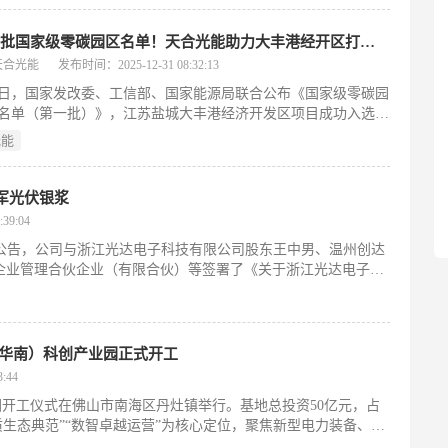
入选首批国家级零碳园区名单！天合光能助力大丰港经开区打造“以绿制绿”样板
天合光能
发布时间：2025-12-31 08:32:13
26日，国家发改委、工信部、国家能源局联合公布《国家级零碳园
名单（第一批）》，江苏盐城大丰港经济开发区项目成功入选。
由天合光能深度赋能，旗下全资子公司天合优碳作为零碳解决方
光能
实施主体全程参与,通过整合绿电供应、数字化管理与生态协同
为全国零碳园区建设树立了可复制、可推广的标杆样板。
军光伏银浆
39:04
5）发布公告，公司与浙江光达电子科技有限公司股东王中男、温州创达
企业管理合伙企业（有限合伙）等签署了《关于浙江光达电子科
（华南）科创产业园正式开工
:44
业园开工仪式在佛山市南海区丹灶镇举行。基地总投资50亿元，占
绿质生态典范”“数智卓越运营”为核心定位，聚焦新型电力装备、新
打造“研发、制造、服务”一体化全产业链平台。该项目不仅是正