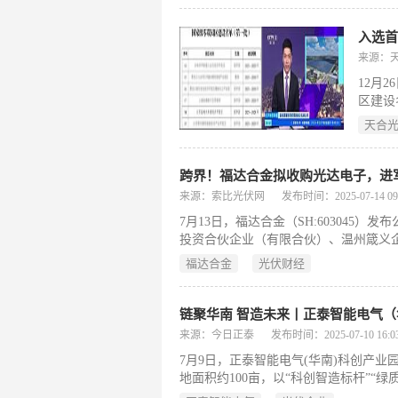
来源：
12月
区建设
该项目
天合
案核心
创新，
跨界！福达合金拟收购光达电子，进
来源：索比光伏网
发布时间：2025-07-14 09:
7月13日，福达合金（SH:60304
投资合伙企业（有限合伙）、温州箴义
技有限公司之收购意向
福达合金
光伏财经
链聚华南 智造未来丨正泰智能电气
来源：今日正泰
发布时间：2025-07-10 16:03
​7月9日，正泰智能电气(华南)科创产
地面积约100亩，以“科创智造标杆”“
能源、通信与智算中心三大领域，全力