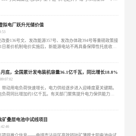
一条点对点的“专属通道”，允许新能源电站通过专用线路，直接
套“量身定制”的绿电供应方案。
虚拟电厂跃升光储价值
:53
改委136号文、发改能源357号、发改办体政394号等重磅政策接
月1日差价机制电价实施后，新能源电站不再具备保障性托底收购
重点。光储市场扩张中，风光固有的间歇性、波动性、随机性等
消纳压力的不断增大，电网调节亟需智慧统筹主体参与进来，在
型电力系统结构的完善，数字电厂可完成对电力市场化交易各方
控制技术，
底，全国累计发电装机容量36.1亿千瓦，同比增长18.8%
9:07:02
，带动用电负荷快速增长，电力供给逐步进入迎峰度夏关键期。
电负荷同比增加约1亿千瓦。有关部门聚焦提升电力保供能力，
峰度夏电力供需形势好于去年，全国电力供需平衡总体有保障。
钙钛矿叠层电池中试线项目
42:46
5年项目推介信息——曲靖市沾益区高效钙钛矿薄膜太阳电池中试