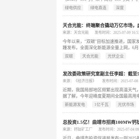
的绿电采购选项：以用户为中心，开辟
绿电供应
绿电直连
深度
供给特定的用电企业，使企业能够拥有一
天合光能：终端聚合撬动万亿市场，
来源：天合光能
发布时间：2025-07-09 16:53
今年以来，“双碳”目标加速推进，国家发
踵发布，全面深化新能源全量上网，6
收益，市场化改革成为绿电应用的转型
双碳
天合光能
光伏企业
特征，让输配平衡难度持续上升，叠加
此背景下，虚拟电厂应运而生，基于新
的协同管理，运用现代化信息通信及AI
发改委政策研究室副主任李超：截至5月
来源：《经济日报》
发布时间：2025-07-08 0
近期，我国局部地区频繁出现高温天气
据了解，今年迎峰度夏期间全国最高用
采取了一系列措施。目前来看，今年迎
新能源发电
1亿千瓦
光伏市场
总投资1.5亿！曲靖市招商100MW
来源：钙钛矿工厂
发布时间：2025-07-04 09:
近日，曲靖市投资促进局发布一则202