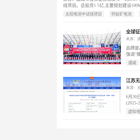
线项目。总投资1.5亿,主要规划建设1
万片的能力，配套建设组件研发中心、
太阳电池中试线项目
钙钛矿电池
学品供应站、废水处理站、固废库等生
全球征
来源：
品牌是
强调“
产品向
通威
建设的
重要的
大会将
江苏
百强品
来源：
6月3
(20
市虚拟
虚拟
电厂和
作，逐
目，园
厂。到