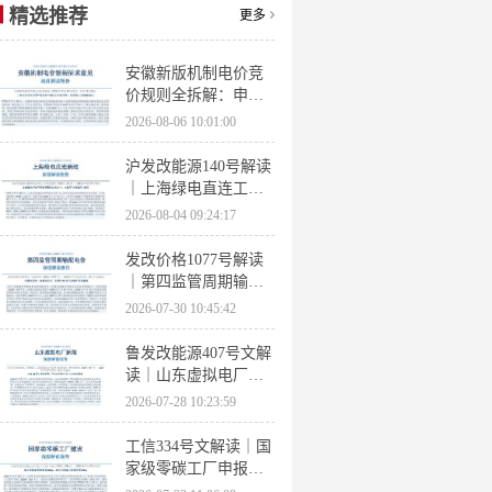
精选推荐
更多
安徽新版机制电价竞
价规则全拆解：申报
条件、保函罚则、出
2026-08-06 10:01:00
清机制、聚合商门槛
沪发改能源140号解读
｜上海绿电直连工作
方案 申报条件、源荷
2026-08-04 09:24:17
指标、场景优先级全
梳理
发改价格1077号解读
｜第四监管周期输配
电价落地 电量电价下
2026-07-30 10:45:42
调容量电价上调
鲁发改能源407号文解
读｜山东虚拟电厂管
理办法全文 分布式光
2026-07-28 10:23:59
伏打包入市规则详解
工信334号文解读｜国
家级零碳工厂申报条
件、三大硬性指标、