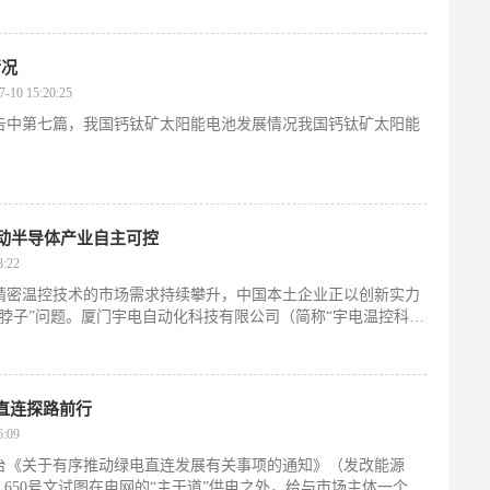
道的战略举措，更是推动区域经济高质量发展，实现产业绿色转
情况
0 15:20:25
告中第七篇，我国钙钛矿太阳能电池发展情况我国钙钛矿太阳能
撬动半导体产业自主可控
:22
精密温控技术的市场需求持续攀升，中国本土企业正以创新实力
脖子”问题。厦门宇电自动化科技有限公司（简称“宇电温控科
军”，历经35载技术沉淀，成功突破半导体级温控技术壁垒，实现
化替代。
电直连探路前行
:09
台《关于有序推动绿电直连发展有关事项的通知》（发改能源
文”）。650号文试图在电网的“主干道”供电之外，给与市场主体一个新