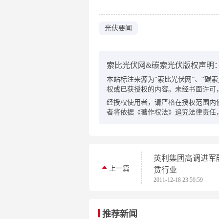
光伏要闻
索比光伏网&碳索光伏版权声明
本站标注来源为“索比光伏网”、“碳索光伏
权或已获授权的内容。未经书面许可
经授权使用者，请严格在授权范围内
者将依据《著作权法》追究法律责任
英利集团高调进军
上一篇
赁行业
2011-12-18 23:59:59
推荐新闻