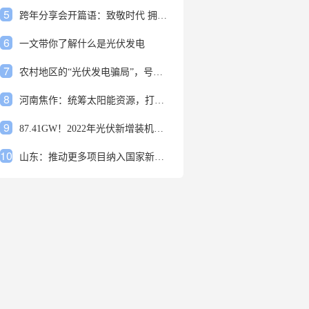
5
跨年分享会开篇语：致敬时代 拥抱变革
6
一文带你了解什么是光伏发电
7
农村地区的“光伏发电骗局”，号称能用屋顶赚钱，不少人已经上当
8
河南焦作：统筹太阳能资源，打造百万千瓦级光伏基地
9
87.41GW！2022年光伏新增装机规模发布
10
山东：推动更多项目纳入国家新增风光大基地项目
1
安装光伏发电申报流程四步走 手把手教你装起光伏电站
2
光伏发电是什么？光伏发电的优缺点有哪些？
3
6月21日 锅底料国内价格
4
光伏企业的业绩预告，透漏了这些信号
5
跨年分享会开篇语：致敬时代 拥抱变革