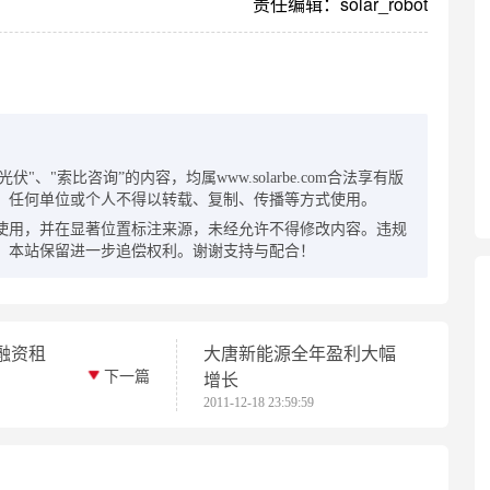
责任编辑：solar_robot
：
"、"索比咨询”的内容，均属www.solarbe.com合法享有版
，任何单位或个人不得以转载、复制、传播等方式使用。
使用，并在显著位置标注来源，未经允许不得修改内容。违规
，本站保留进一步追偿权利。谢谢支持与配合！
融资租
大唐新能源全年盈利大幅
下一篇
增长
2011-12-18 23:59:59