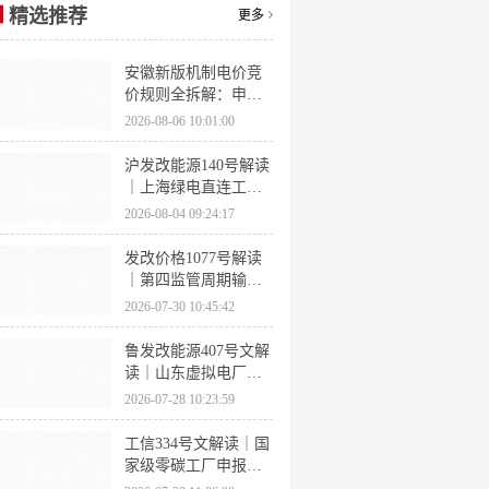
精选推荐
更多
安徽新版机制电价竞
价规则全拆解：申报
条件、保函罚则、出
2026-08-06 10:01:00
清机制、聚合商门槛
沪发改能源140号解读
｜上海绿电直连工作
方案 申报条件、源荷
2026-08-04 09:24:17
指标、场景优先级全
梳理
发改价格1077号解读
｜第四监管周期输配
电价落地 电量电价下
2026-07-30 10:45:42
调容量电价上调
鲁发改能源407号文解
读｜山东虚拟电厂管
理办法全文 分布式光
2026-07-28 10:23:59
伏打包入市规则详解
工信334号文解读｜国
家级零碳工厂申报条
件、三大硬性指标、