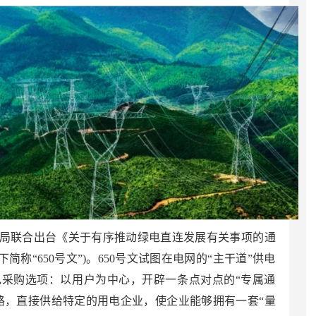
局联合出台《关于有序推动绿电直连发展有关事项的通
以下简称“650号文”)。650号文试图在电网的“主干道”供电
采购选项：以用户为中心，开辟一条点对点的“专属通
路，直接供给特定的用电企业，使企业能够拥有一套“量