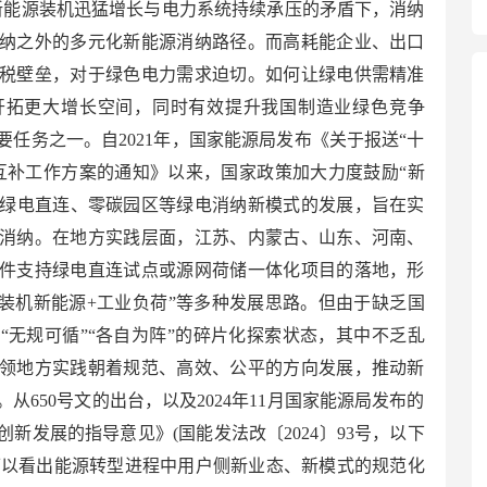
新能源装机迅猛增长与电力系统持续承压的矛盾下，消纳
纳之外的多元化新能源消纳路径。而高耗能企业、出口
税壁垒，对于绿色电力需求迫切。如何让绿电供需精准
开拓更大增长空间，同时有效提升我国制造业绿色竞争
任务之一。自2021年，国家能源局发布《关于报送“十
互补工作方案的通知》以来，国家政策加大力度鼓励“新
、绿电直连、零碳园区等绿电消纳新模式的发展，旨在实
消纳。在地方实践层面，江苏、内蒙古、山东、河南、
件支持绿电直连试点或源网荷储一体化项目的落地，形
大装机新能源+工业负荷”等多种发展思路。但由于缺乏国
“无规可循”“各自为阵”的碎片化探索状态，其中不乏乱
领地方实践朝着规范、高效、公平的方向发展，推动新
从650号文的出台，以及2024年11月国家能源局发布的
新发展的指导意见》(国能发法改〔2024〕93号，以下
，可以看出能源转型进程中用户侧新业态、新模式的规范化