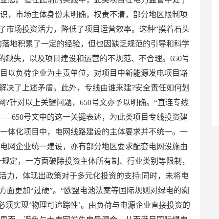
共识，市场主体身份未明确，权责不清，部分地区限制项
了市场投资活力，降低了项目运营效率。这种“摸着石头
的落地积累了一定的经验，但也因缺乏规范的引导和科学
的缺失，以及项目建设和运营的不规范、不合理。650号
项目以负荷企业为主责单位，对项目中新能源发电项目豁
解决了上述矛盾。此外，专线由谁来建?安全责任如何划
网?针对以上关键问题，650号文亦予以明确。“直连专线
——650号文中的这一关键表述，为此类项目专线投资建
储一体化项目中，电网线路建设的主体要求并不统一。一
由电网企业统一建设，亦有部分地区要求配套电网设施由
这一规定，一方面破除投资主体所有制、行业类别等限制，
活力，体现出政策对于多元化投资的支持;同时，未将电
方面更加“过硬”。“欧盟电池法案等国际规则对绿电的溯
必须实现‘物理可追踪性’。由负荷与电源企业直接投资的