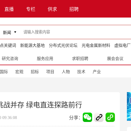
直播
专栏
供求
招聘
新闻
点关键词
新能源大基地
分布式光伏论坛
光电金属新材料
虚拟电厂
研究咨询
服务应用
求职招聘
展会会议
国际
宏观
招标
项目
人物
技术
产业
践挑战并存 绿电直连探路前行
分享：
09:36:08