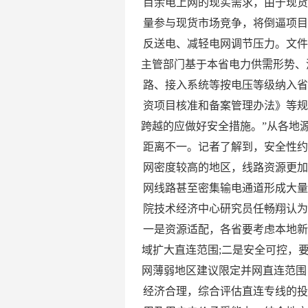
目余电上网的现实需求，由于现
量参与现货市场竞争，将倒逼项
反送电、减轻电网调节压力。文
主管部门基于本省电力供需形势、
路、接入系统等按电压等级纳入
资项目核准和备案管理办法》等
跨越的应做好安全措施。”从各地
距离不一。记者了解到，安全性
网密度较高的地区，线路资源更
网线路甚至密集输电通道形成大
院技术经济中心研究员任畅翔认
一是资源适配，各省要考虑本地
域扩大直连范围;二是安全可控，
网薄弱地区建议限定并网直连范围
经济合理，综合评估直连专线的