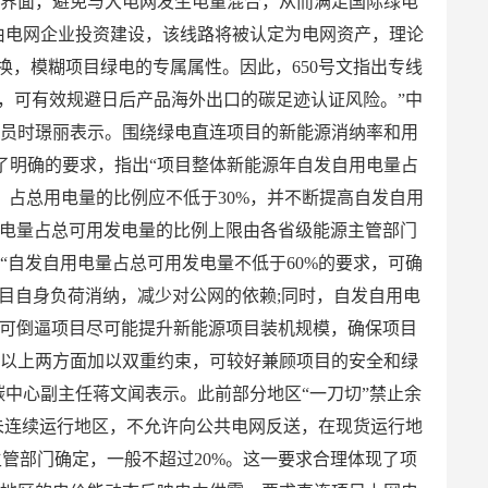
理界面，避免与大电网发生电量混合，从而满足国际绿电
若由电网企业投资建设，该线路将被认定为电网资产，理论
换，模糊项目绿电的专属属性。因此，650号文指出专线
，可有效规避日后产品海外出口的碳足迹认证风险。”中
究员时璟丽表示。围绕绿电直连项目的新能源消纳率和用
出了明确的要求，指出“项目整体新能源年自发自用电量占
，占总用电量的比例应不低于30%，并不断提高自发自用
上网电量占总可用发电量的比例上限由各省级能源主管部门
”“自发自用电量占总可用发电量不低于60%的要求，可确
目自身负荷消纳，减少对公网的依赖;同时，自发自用电
，可倒逼项目尽可能提升新能源项目装机规模，确保项目
从以上两方面加以双重约束，可较好兼顾项目的安全和绿
碳中心副主任蒋文闻表示。此前部分地区“一刀切”禁止余
场未连续运行地区，不允许向公共电网反送，在现货运行地
管部门确定，一般不超过20%。这一要求合理体现了项