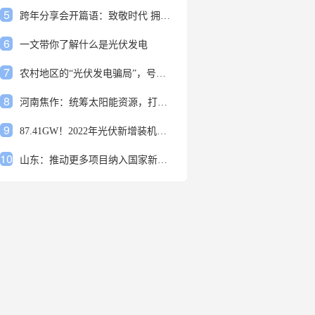
5
跨年分享会开篇语：致敬时代 拥抱变革
6
一文带你了解什么是光伏发电
7
农村地区的“光伏发电骗局”，号称能用屋顶赚钱，不少人已经上当
8
河南焦作：统筹太阳能资源，打造百万千瓦级光伏基地
9
87.41GW！2022年光伏新增装机规模发布
10
山东：推动更多项目纳入国家新增风光大基地项目
1
安装光伏发电申报流程四步走 手把手教你装起光伏电站
2
光伏发电是什么？光伏发电的优缺点有哪些？
3
6月21日 锅底料国内价格
4
光伏企业的业绩预告，透漏了这些信号
5
跨年分享会开篇语：致敬时代 拥抱变革