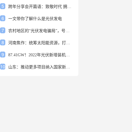
5
跨年分享会开篇语：致敬时代 拥抱变革
6
一文带你了解什么是光伏发电
7
农村地区的“光伏发电骗局”，号称能用屋顶赚钱，不少人已经上当
8
河南焦作：统筹太阳能资源，打造百万千瓦级光伏基地
9
87.41GW！2022年光伏新增装机规模发布
10
山东：推动更多项目纳入国家新增风光大基地项目
1
安装光伏发电申报流程四步走 手把手教你装起光伏电站
2
光伏发电是什么？光伏发电的优缺点有哪些？
3
6月21日 锅底料国内价格
4
光伏企业的业绩预告，透漏了这些信号
5
跨年分享会开篇语：致敬时代 拥抱变革