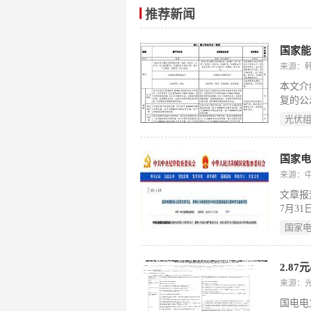
推荐新闻
国家能
来源：
本文介
复的公
建设工
光伏
硅双面
正式批
项目实
国家
地块。
来源：
源集团
文章报
7月3
违法，
国家
企业之
违法细
接开展
在能源
来源：
的常态
国电电