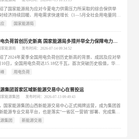
要素保障，推动项目依法合规加快建设，助力高原光能资源向经
绍了国家能源局为应对今夏电力供需压力所采取的综合保供举
转化，服务全州绿色高质量发展。（199字）
对经济持续回暖、用电需求快速增长（1—5月全社会用电量同比
.7%，高技术制造业和第三产业用电增速显著）及全国性持续高
供应
国家能源局
双重影响，7月10日全国用电负荷首破历史极值达15.18亿千瓦，
荷屡创新高。尽管供需总体平稳、未启动有序用电，国家能源局
度夏保供关键期，坚持“一省一策”，通过强化监测预警、多源协
全国用电负荷首创历史新高 国家能源局多措并举全力保障电力供应平稳有序
（煤电兜底、气电调峰、储能调节、虚拟电厂参与）及守牢民生
国家能源局
发布时间：2026-07-14 09:34:52
线（特巡特护重点设施、落实应急抢修机制）三大路径，全力保
绍了2024年夏季全国用电负荷创历史新高的背景、成因及应对举
供应平稳有序。（199字）
月10日，全国用电负荷达15.18亿千瓦，首次突破历史极值，华
方等多地累计59次刷新区域或省级负荷纪录。用电增长主要源于
高峰
用电负荷
续向好——1—5月全社会用电量同比增长5.7%，其中高技术制
充换电服务业及互联网数据服务用电增速分别达9.7%、56.8%和
6%；叠加7月以来大范围持续高温天气，空调负荷集中释放，进一
能源集团首家区域新能源交易中心在晋投运
用电需求。面对保供压力，国家能源局坚持“一省一策”，强化监
国家能源集团
发布时间：2026-07-13 09:49:43
、多源协同调度与民生用电保障，确保电力供应平稳有序，目前
日，国家能源集团山西新能源交易中心正式揭牌运营，成为集团首
出现有序用电或需求响应情况。（199字）
新能源专业交易平台，也是落实“一省区一营销”部署、完成集中
体备案的首个试点。该中心实行主任负责制，整合山西公司与国
能源集团
新能源交易
山西新能源资源，打破原有分散运营格局，构建政策研判、行情
风光互补交易及资源共享的一体化运营模式。通过深化营销与生
，推行“日计划、日复盘”机制，以提升风光功率预测精度为突破