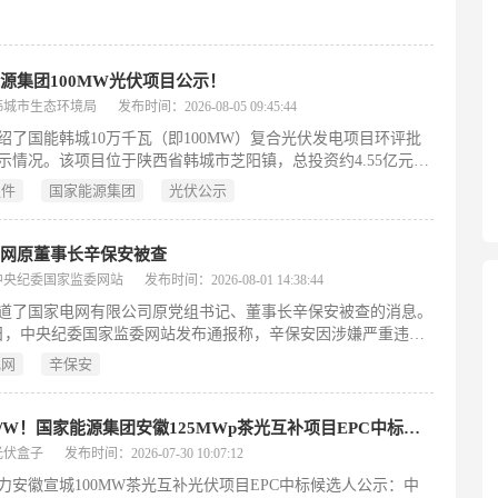
源集团100MW光伏项目公示！
韩城市生态环境局
发布时间：2026-08-05 09:45:44
绍了国能韩城10万千瓦（即100MW）复合光伏发电项目环评批
示情况。该项目位于陕西省韩城市芝阳镇，总投资约4.55亿元，
期8个月，占地约193万平方米。工程拟安装近19万块635瓦单晶
组件
国家能源集团
光伏公示
光伏组件，总装机容量100MW。2024年7月，韩城市生态环境局
复其环境影响评价文件。由于原方案中部分用地未能完成流转，
际征地发生重大调整：变动后全部用地均为新增，不再沿用原有
电网原董事长辛保安被查
项目建设单位为国能韩城新能源有限公司，其控股股东为国家能
中央纪委国家监委网站
发布时间：2026-08-01 14:38:44
陕西电力有限公司。
道了国家电网有限公司原党组书记、董事长辛保安被查的消息。
1日，中央纪委国家监委网站发布通报称，辛保安因涉嫌严重违纪
正接受纪律审查和监察调查。作为曾长期执掌我国最大公用事业
电网
辛保安
一的高级管理人员，其被查引发广泛关注。通报未披露具体违纪
节，仅明确其问题性质严重，且审查调查由中央纪委国家监委直
，体现组织程序的严肃性与权威性。该事件属于当前反腐败斗争
2.87元/W！国家能源集团安徽125MWp茶光互补项目EPC中标公示
领域持续深化的典型案例，也反映出国有企业领导干部监督机制
光伏盒子
发布时间：2026-07-30 10:07:12
化运行。
力安徽宣城100MW茶光互补光伏项目EPC中标候选人公示：中