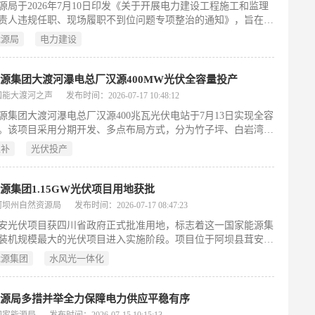
源局于2026年7月10日印发《关于开展电力建设工程施工和监理
责人违规任职、现场履职不到位问题专项整治的通知》，旨在强
建设工程安全质量监管。文件明确：一名注册建造师在同一时期
能源局
电力建设
上只能担任一个电力建设工程的施工项目经理；一名注册监理工
则上仅可担任一项监理合同的总监理工程师，确需兼任的须经建
书面同意且最多不超过三项，并须配备总监代表。通知还细化了
源集团大渡河瀑电总厂汉源400MW光伏全容量投产
形（如分期施工、长期停工等），并要求健全人员任职动态核
国能大渡河之声
发布时间：2026-07-17 10:48:12
投标资格审查、项目负责人变更管理及现场履职考勤等制度。同
源集团大渡河瀑电总厂汉源400兆瓦光伏电站于7月13日实现全容
调通过电力质监信息系统加强事前核查与过程监管，对违规任
。该项目采用分期开发、多点布局方式，分为竹子坪、白岩湾、
证不符、长期离岗等行为依法依规查处。
锣锅坪四大片区，总装机容量400兆瓦，并配套建设4座220千伏
互补
光伏投产
及数十公里集电线路和场内外道路。所有光伏电力统一汇集至瀑
集站，与瀑布沟水电集群协同调度，形成“水光互补”一体化运行
有效缓解光伏发电的间歇性与波动性问题。作为大渡河流域瀑布
源集团1.15GW光伏项目用地获批
光一体化基地的核心先导工程，该电站依托水电调峰能力，年均
阿坝州自然资源局
发布时间：2026-07-17 08:47:23
清洁电能约5.17亿千瓦时，显著提升区域新能源消纳水平，助力
安光伏项目获四川省政府正式批准用地，标志着这一国家能源集
清洁能源基地建设。
装机规模最大的光伏项目进入实施阶段。项目位于阿坝县茸安
装机容量115万千瓦（即1.15GW），占地约2.7万亩，含350个光
能源集团
水风光一体化
及2座220千伏升压站（占地49.5亩）。作为四川省2026年新开工
目，该项目年均利用小时数达1538小时，预计年发电量17.68亿
，是支撑大渡河流域水风光一体化清洁能源基地建设的关键工
能源局多措并举全力保障电力供应平稳有序
坝州自然资源局将依据批复要求，加强用地全过程监管，优化自
国家能源局
发布时间：2026-07-15 10:15:13