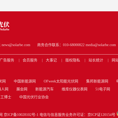
动交易效益转化为实际经营成果。同步推进智能化平台建设与专
才培育，并建立涵盖集中办公、电力营销、合规保密和全流程风
心制度体系，确保业务在合法合规前提下高效运行。
s@solarbe.com
商务合作联系：010-68000822 media@solarbe.com
广告服务
会员服务
大事记
版权隐私
站长统计
网
伏网
中国新能源网
OFweek太阳能光伏网
集邦新能源网
器人网
展会网
新能源汽车
维库仪器仪表网
51电子网
工博士
中国光伏行业协会
网
京ICP备10028102号-1
电信与信息服务业务许可证：京ICP证120154号