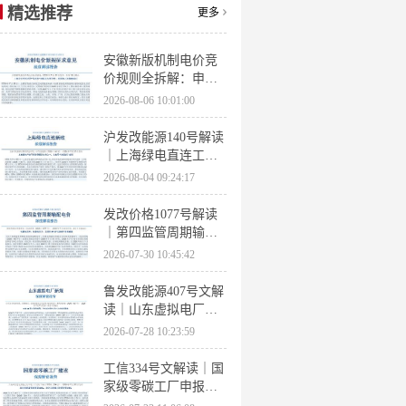
精选推荐
更多
安徽新版机制电价竞
价规则全拆解：申报
条件、保函罚则、出
2026-08-06 10:01:00
清机制、聚合商门槛
沪发改能源140号解读
｜上海绿电直连工作
方案 申报条件、源荷
2026-08-04 09:24:17
指标、场景优先级全
梳理
发改价格1077号解读
｜第四监管周期输配
电价落地 电量电价下
2026-07-30 10:45:42
调容量电价上调
鲁发改能源407号文解
读｜山东虚拟电厂管
理办法全文 分布式光
2026-07-28 10:23:59
伏打包入市规则详解
工信334号文解读｜国
家级零碳工厂申报条
件、三大硬性指标、