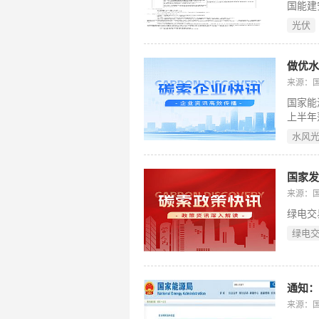
国能建
直流侧
光伏
期EP
来源：
国家能
上半年
“十大
水风
国企改
大重点
地建设
国家
产力；
来源：
与合规
绿电交
展，要
确保全
绿电
通知
来源：