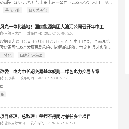
安徽院（2.87元/W）与山东电建一公司（2.56元/W）入围。项目
125MWp、交流侧100MW，涵盖220kV升压站、送出线路及全周
茶光互补
EPC总承包
C服务，为典型农光互补示范工程。
做优水风光一体化基地！国家能源集团大渡河公司召开年中工作会
国能大渡河之声
发布时间：2026-07-30 09:49:55
源集团大渡河公司于7月28日召开2026年年中工作会，全面总结
落实集团“1357”发展思路和在川战略的成效，肯定其通过实施
攻坚行动”超额完成提质增效目标。会议立足“十五五”规划起势、
光一体化
国家能源集团
革深化与新型能源体系建设提速的交汇背景，系统部署下半年五
任务：聚焦经营提质增效，强化价值贡献；加快水风光一体化基
，推动高质量增量发展；加强科技攻关与数智赋能，培育新质生
发改委：电力中长期交易基本规则—绿色电力交易专章
推进扁平化管理与资源整合，提升现代治理能力；统筹安全环保
国家发改委
发布时间：2026-07-27 09:39:25
风控，守牢发展底线。同时强调以高质量党建引领保障全局发
易
求各级单位对标年度目标与“十五五”规划，动态优化任务清单，
年任务高质量完成。（199字）
交易
：项目经理、总监理工程师不得同时兼任多个项目！
国家能源局综合司
发布时间：2026-07-22 09:25:11