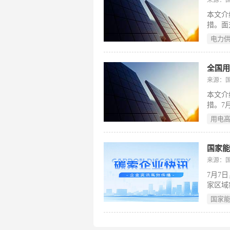
然资源
本文介
济动能
措。面
增长5
电力
温天气
多地负
已进入
同调度
来源：
安全底
本文介
障电力
措。7
北、南
用电
经济持
造业、
44.
国家
步推高
来源：
测预警
7月7
全国未
家区域
报价主
国家
电电力
分析、
产融合