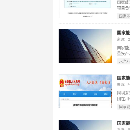
国家能
项目负
化电力
国家
内原则
程师原
设单位
国家能
例外情
来源：
查、招
国家能
时，强
量投产
职、人
坭美、
水光
升压站
布沟汇
模式，
国家能
沟水风
来源：
可输送
阿坝茸
国家级
团在川
乡，总
国家
伏方阵
重点项
千瓦时
国家
程。阿
来源：