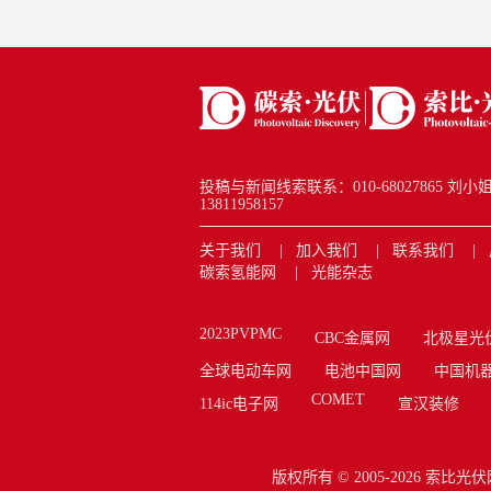
口，推
业化人
控的核
投稿与新闻线索联系：010-68027865 刘小姐 new
13811958157
关于我们
加入我们
联系我们
碳索氢能网
光能杂志
2023PVPMC
CBC金属网
北极星光
全球电动车网
电池中国网
中国机
COMET
114ic电子网
宣汉装修
版权所有 © 2005-2026
索比光伏