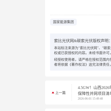
国家能源集团
索比光伏网&碳索光伏版权声明
本站标注来源为“索比光伏网”、“碳索光伏
权或已获授权的内容。未经书面许可
经授权使用者，请严格在授权范围内
者将依据《著作权法》追究法律责任
4.5GW！山西202
上一篇
保障性并网项目清
2026-06-01 15:49:48