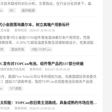
两大技术路径的对比分析。文章指出，在行业分化背景下，晶科
托TOPCon技术路线，在量产效率、双面发电、弱光响应、高温
on
BC
晶科能源
抗遮挡能力及下一代迭代潜力六大维度系统性优于BC路线；其
系列组件实现24.8%—25.91%量产效率、670W—700W+功率输
获新国标一级能效认证及大唐集团6GW集采首选。凭借超700项
代小金刚落地墨尔本，树立高端户用新标杆
Con核心专利、全场景定制化产品矩阵、覆盖200国的实证数据及
天合光能
发布时间：2026-07-28 09:32:50
GW全球累计出货量，晶科在技术自主性、产业化落地与市场验证
能至尊3代小金刚515W组件落地澳洲墨尔本户用项目，凭借
面领先，确立其作为全球TOPCon技术领军企业的地位。（199
7%转换效率、-0.26%/℃超低温度系数及双玻耐候设计，完美适配高
外屋顶环境；紧凑尺寸提升安装效率，工时缩短近半，获RACV
组件
澳洲市场
N型i-TOPCon
r高度评价。
TC发布对TOPCon电池、组件等产品的337部分终裁
中国贸易救济信息网
发布时间：2026-07-28 09:16:39
年2月，美国First Solar公司以专利侵权为由，向美国国际贸易委员
TC）提起337调查申请，指控TOPCon太阳能电池及相关产品侵犯
利号9130074。ITC于3月26日正式立案（调查编码337-TA-
on
337调查
4），涉及阿特斯、晶澳、晶科、润阳、天合光能等多家中外光伏企
全球关联实体。此后，ITC陆续作出多项部分终裁：5月批准比
国公司、6月批准特斯拉作为第三人参与；7月24日宣布，因申请
中节能太阳能：TOPCon依旧是主流路线，具备成熟的市场应用与竞争力
终止对天合光能（常州）、Philadelphia Solar USA及印度
摩尔光伏
发布时间：2026-07-24 09:02:26
i、Mundra Solar等被告的调查。该案仍在推进中，但部分被告已退