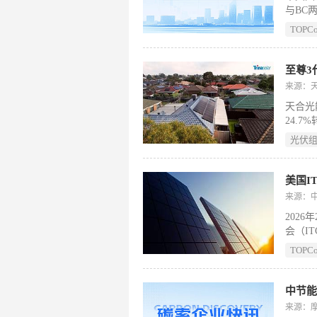
与BC
能源依
TOPC
适配、
“飞虎”
出，并
至尊3
TOP
来源：
400
天合光
层面全
24.
字）
温高紫
光伏
Sola
美国I
来源：
2026
会（I
其美国专
TOPC
149
业及其
亚迪美
方撤回，
来源：
Adan