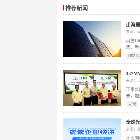
推荐新闻
来源：
尚德Ul
澳、新
场景适
N型TO
争”时
来源：正泰
正泰新能
录，加
助力孟
光伏
泰新能
全球光
来源：
本文围