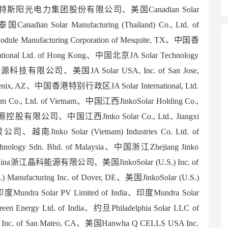
f China阿特斯阳光电力集团股份有限公司、美国Canadian Solar
国Canadian Solar Manufacturing (Thailand) Co., Ltd. of
dule Manufacturing Corporation of Mesquite, TX、中国香
ional Ltd. of Hong Kong、中国北京JA Solar Technology
澳能源科技有限公司、美国JA Solar USA, Inc. of San Jose,
enix, AZ、中国香港特别行政区JA Solar International, Ltd.
m Co., Ltd. of Vietnam、中国江西JinkoSolar Holding Co.,
a晶科能源控股有限公司、中国江西Jinko Solar Co., Ltd., Jiangxi
南Jinko Solar (Vietnam) Industries Co. Ltd. of
nology Sdn. Bhd. of Malaysia、中国浙江Zhejiang Jinko
ince, China浙江晶科能源有限公司、美国JinkoSolar (U.S.) Inc. of
 Manufacturing Inc. of Dover, DE、美国JinkoSolar (U.S.)
 FL、印度Mundra Solar PV Limited of India、印度Mundra Solar
en Energy Ltd. of India、约旦Philadelphia Solar LLC of
A Inc. of San Mateo, CA、美国Hanwha Q CELLS USA Inc.