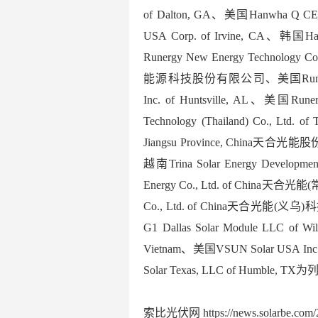
of Dalton, GA、美国Hanwha Q CEL
USA Corp. of Irvine, CA、韩国Ha
Runergy New Energy Technology Co
能源科技股份有限公司、美国Runergy USA 
Inc. of Huntsville, AL、美国Run
Technology (Thailand) Co., Ltd. o
Jiangsu Province, China天合光能股份
越南Trina Solar Energy Developme
Energy Co., Ltd. of China天合
Co., Ltd. of China天合光能(义乌)
G1 Dallas Solar Module LLC of W
Vietnam、美国VSUN Solar USA Inc.
Solar Texas, LLC of Humble, 
索比光伏网 https://news.solarbe.com/2