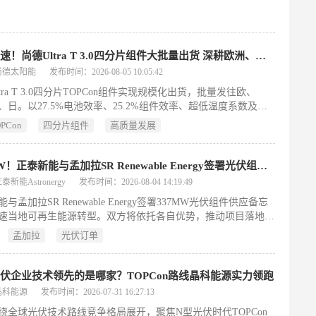
方案全说清楚
出海提速！尚德Ultra T 3.0四分片组件大批量出货 深耕欧洲、澳新、日本核心海外市场
尚德太阳能
发布时间：2026-08-05 10:05:42
tra T 3.0四分片TOPCon组件实现规模化出货，批量发往欧、
、日。以27.5%电池效率、25.2%组件效率、超低温度系数及全
配能力，突破高温、弱光、盐雾等复杂工况限制，彰显“价值竞
PCon
四分片组件
高质量发展
代高效、可靠、智能的中国智造实力。
337MW！正泰新能与孟加拉SR Renewable Energy签署光伏组件合作备忘录
新能Astronergy
发布时间：2026-08-04 14:19:49
与孟加拉SR Renewable Energy签署337MW光伏组件供应备忘
速当地可再生能源转型。双方将依托各自优势，推动项目落地，
加拉实现2030年可再生能源占比20%的目标。此次合作标志着正
孟加拉
光伏订单
深化南亚战略布局，树立中孟清洁能源合作新典范。
伏企业技术领先的是哪家？TOPCon路线晶科能源实力领跑
晶科能源
发布时间：2026-07-31 16:27:13
绕全球光伏技术路线竞争格局展开，聚焦N型光伏时代TOPCon