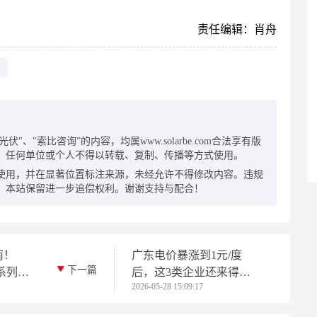
责任编辑：肖舟
：
"、"索比咨询”的内容，均属www.solarbe.com合法享有版
，任何单位或个人不得以转载、复制、传播等方式使用。
使用，并在显著位置标注来源，未经允许不得修改内容。违规
，本站保留进一步追偿权利。谢谢支持与配合！
南！
广东电价暴涨到1元/度
下一篇
系列暨
后，这3类企业还来得及
2026-05-28 15:09:17
29日
锁定电价吗？月度合同、
余电锁价、配储能，操作