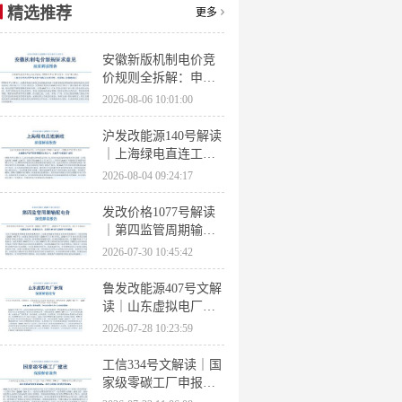
精选推荐
更多
安徽新版机制电价竞
价规则全拆解：申报
条件、保函罚则、出
2026-08-06 10:01:00
清机制、聚合商门槛
沪发改能源140号解读
｜上海绿电直连工作
方案 申报条件、源荷
2026-08-04 09:24:17
指标、场景优先级全
梳理
发改价格1077号解读
｜第四监管周期输配
电价落地 电量电价下
2026-07-30 10:45:42
调容量电价上调
鲁发改能源407号文解
读｜山东虚拟电厂管
理办法全文 分布式光
2026-07-28 10:23:59
伏打包入市规则详解
工信334号文解读｜国
家级零碳工厂申报条
件、三大硬性指标、