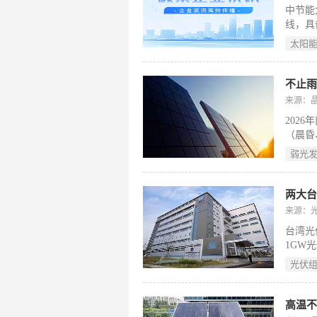
中节能
出。
线，具
钛矿/
太阳
33%
速产业
标准体
不止雨
首家以
来源：
运营与
202
瓦；在
（晨昏
技型、
益的关
弱光
弱光增
心分水
两大台
来源：
台湾光
1GW
比例分
光伏
核心，
TOP
的初期
高温不
耕光伏