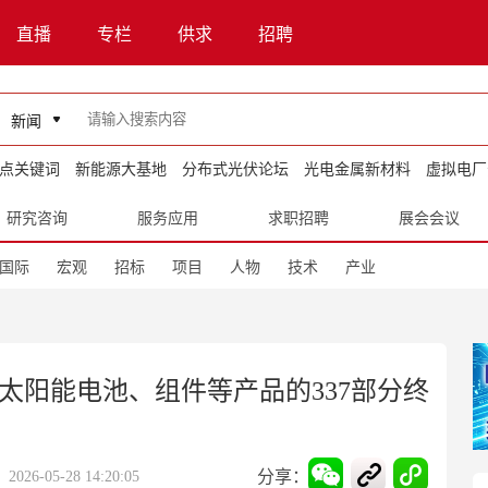
直播
专栏
供求
招聘
新闻
点关键词
新能源大基地
分布式光伏论坛
光电金属新材料
虚拟电厂
研究咨询
服务应用
求职招聘
展会会议
国际
宏观
招标
项目
人物
技术
产业
on太阳能电池、组件等产品的337部分终
分享：
26-05-28 14:20:05