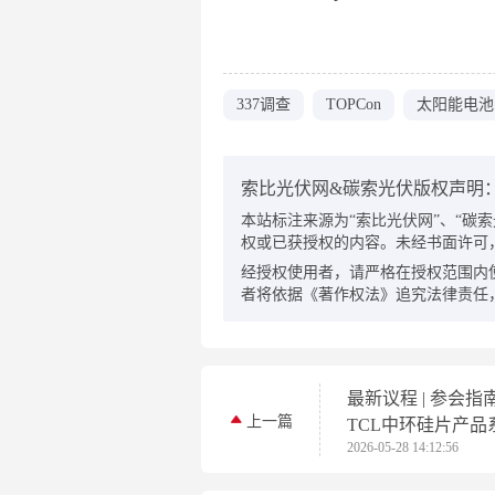
337调查
TOPCon
太阳能电池
索比光伏网&碳索光伏版权声明
本站标注来源为“索比光伏网”、“碳索光伏
权或已获授权的内容。未经书面许可
经授权使用者，请严格在授权范围内
者将依据《著作权法》追究法律责任
最新议程 | 参会指
上一篇
TCL中环硅片产品
2026-05-28 14:12:56
品质生态发布会5月
启幕