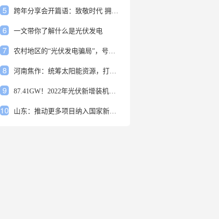
5
跨年分享会开篇语：致敬时代 拥抱变革
6
一文带你了解什么是光伏发电
7
农村地区的“光伏发电骗局”，号称能用屋顶赚钱，不少人已经上当
8
河南焦作：统筹太阳能资源，打造百万千瓦级光伏基地
9
87.41GW！2022年光伏新增装机规模发布
10
山东：推动更多项目纳入国家新增风光大基地项目
1
安装光伏发电申报流程四步走 手把手教你装起光伏电站
2
光伏发电是什么？光伏发电的优缺点有哪些？
3
6月21日 锅底料国内价格
4
光伏企业的业绩预告，透漏了这些信号
5
跨年分享会开篇语：致敬时代 拥抱变革