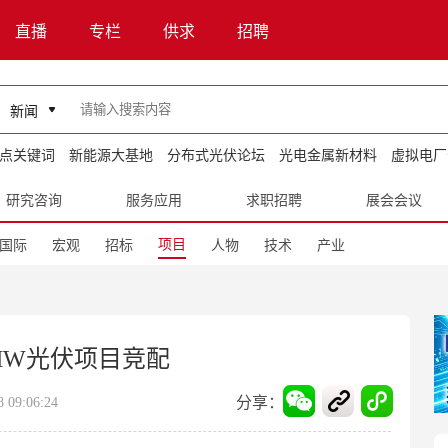
直播
专栏
供求
招聘
新闻
点关键词
新能源大基地
分布式光伏论坛
光电金属新材料
虚拟电厂
研究咨询
服务应用
求职招聘
展会会议
项目
国际
宏观
招标
人物
技术
产业
MW光伏项目竞配
分享：
09:06:24