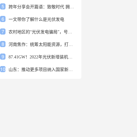
5
跨年分享会开篇语：致敬时代 拥抱变革
6
一文带你了解什么是光伏发电
7
农村地区的“光伏发电骗局”，号称能用屋顶赚钱，不少人已经上当
8
河南焦作：统筹太阳能资源，打造百万千瓦级光伏基地
9
87.41GW！2022年光伏新增装机规模发布
10
山东：推动更多项目纳入国家新增风光大基地项目
1
安装光伏发电申报流程四步走 手把手教你装起光伏电站
2
光伏发电是什么？光伏发电的优缺点有哪些？
3
6月21日 锅底料国内价格
4
光伏企业的业绩预告，透漏了这些信号
5
跨年分享会开篇语：致敬时代 拥抱变革