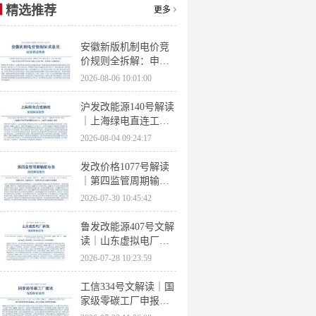
精选推荐
更多
安徽新版机制电价竞
价规则全拆解：申报
条件、保函罚则、出
2026-08-06 10:01:00
清机制、聚合商门槛
沪发改能源140号解读
｜上海绿电直连工作
方案 申报条件、源荷
2026-08-04 09:24:17
指标、场景优先级全
梳理
发改价格1077号解读
｜第四监管周期输配
电价落地 电量电价下
2026-07-30 10:45:42
调容量电价上调
鲁发改能源407号文解
读｜山东虚拟电厂管
理办法全文 分布式光
2026-07-28 10:23:59
伏打包入市规则详解
工信334号文解读｜国
家级零碳工厂申报条
件、三大硬性指标、