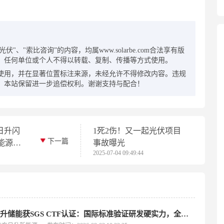
：
"、"索比咨询”的内容，均属www.solarbe.com合法享有版
，任何单位或个人不得以转载、复制、传播等方式使用。
使用，并在显著位置标注来源，未经允许不得修改内容。违规
，本站保留进一步追偿权利。谢谢支持与配合！
日升闪
1死2伤！又一起光伏项目
下一篇
能源
事故曝光
2025-07-04 09:49:44
碳未来
东方日升储能获SGS CTF认证：国际标准验证研发硬实力，全球技术竞争力再升级