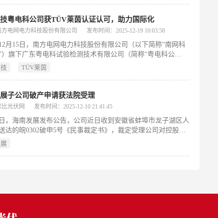
持续发展第一梯队。
技粤电科公司获TÜV莱茵认证认可，助力国际化
南方电网电力科技股份有限公司
发布时间：2025-12-19 10:03:58
5年12月15日，南方电网电力科技股份有限公司（以下简称“南网科
”）旗下广东粤电科试验检测技术有限公司（简称“粤电科公
与德国莱茵TÜV（简称“TÜV莱茵”）合作实验室授牌仪式成功举
科技
TÜV莱茵
次授牌标志着粤电科公司正式成为广东电网首个获得该国际权威
可的实验室，不仅彰显了粤电科公司在输配电领域检测技术与管
的卓越实力，更是南网科技公司深化国际化战略、提升全球服务
发展子公司破产申请获法院受理
重要成果。
索比光伏网
发布时间：2025-12-10 21:41:45
10日，海南发展发布公告，公司近日收到安徽省蚌埠市龙子湖区人
送达的皖0302破申5号《民事裁定书》，裁定受理公司对控股子
控三鑫(蚌埠)新能源材料有限公司的破产清算申请。此前，海南
发展
布公告称，公司第八届董事会第二十七次会议审议通过了《关于
控股子公司海控三鑫（蚌埠）新能源材料有限公司破产清算的议