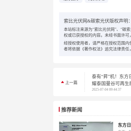
索比光伏网&碳索光伏版权声明
本站标注来源为“索比光伏网”、“碳索光伏
权或已获授权的内容。未经书面许可
经授权使用者，请严格在授权范围内
者将依据《著作权法》追究法律责任
泰有“昇”机！东方
上一篇
耀泰国曼谷可再生
2025-07-04 09:44:37
展，照亮东南亚零
推荐新闻