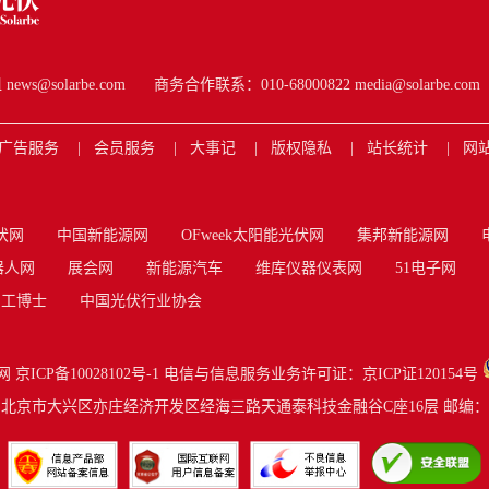
s@solarbe.com
商务合作联系：010-68000822 media@solarbe.com
广告服务
会员服务
大事记
版权隐私
站长统计
网
伏网
中国新能源网
OFweek太阳能光伏网
集邦新能源网
器人网
展会网
新能源汽车
维库仪器仪表网
51电子网
工博士
中国光伏行业协会
网
京ICP备10028102号-1
电信与信息服务业务许可证：京ICP证120154号
北京市大兴区亦庄经济开发区经海三路天通泰科技金融谷C座16层 邮编：10