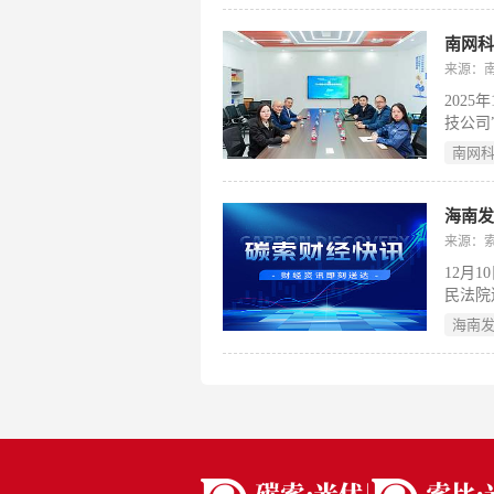
行业可
南网科
来源：
202
技公司
司”）
南网
行。此
认证认
理体系
海南
能力的
来源：
12月
民法院
公司海
海南
发展发
拟申请
案》。