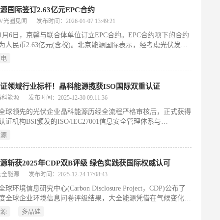
源国际签订2.63亿元EPC合约
PV光圈见闻
发布时间：2026-01-07 13:49:21
6年1月6日，京馨与联合体单位订立EPC合约。EPC合约项下的合约
为人民币2.63亿元(含税)。北京能源国际表示，经考虑光伏发电
能源项目于中国的发展及预计投资回报，公司对该行业于可见未
发电
持乐观态度。签订EPC合约在战略层面上与国家推动可再生能源
能源基地的发展的政策方向一致。不久前，北京能源国际公告宣
资约3.71亿元收购扬州泰润新能源电力发展有限公司70%股权。
证领域行业标杆！晶科能源揽获ISO国际双重认证
晶科能源
发布时间：2025-12-30 09:11:36
全球领先的光伏企业晶科能源历经全流程严格审核后，正式获得
证机构BSI颁发的ISO/IEC27001信息安全管理体系与
/IEC27701隐私信息管理体系双重国际认证。这标志着晶科能源在
能源
全与隐私保护领域的治理体系全面达到国际先进标准，成为光伏
认证标杆企业。晶科能源深耕能源领域多年，始终将信息安全与
护视为企业可持续发展的核心生命线。
源斩获2025年CDP双B评级 绿色实践获国际权威认可
大全能源
发布时间：2025-12-24 17:08:43
球环境信息研究中心(Carbon Disclosure Project，CDP)公布了
5年度全球企业环境信息问卷评级结果，大全能源凭借在气候变化应
安全管理领域的系统性实践与显著成效，双双斩获B级评分(管理
能源
多晶硅
，标志着公司环境管理水平获得国际权威机构的高度认可，跻身