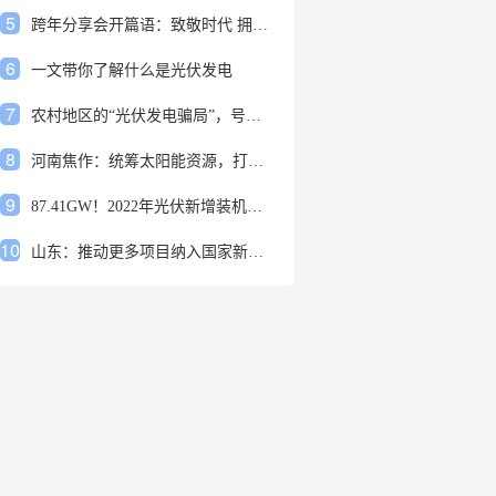
5
跨年分享会开篇语：致敬时代 拥抱变革
6
一文带你了解什么是光伏发电
7
农村地区的“光伏发电骗局”，号称能用屋顶赚钱，不少人已经上当
8
河南焦作：统筹太阳能资源，打造百万千瓦级光伏基地
9
87.41GW！2022年光伏新增装机规模发布
10
山东：推动更多项目纳入国家新增风光大基地项目
1
安装光伏发电申报流程四步走 手把手教你装起光伏电站
2
光伏发电是什么？光伏发电的优缺点有哪些？
3
6月21日 锅底料国内价格
4
光伏企业的业绩预告，透漏了这些信号
5
跨年分享会开篇语：致敬时代 拥抱变革