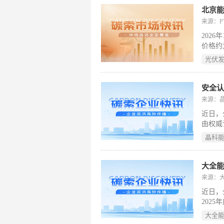
北京能
来源：
202
价格约
及清洁
光伏
来前景
与清洁
布拟斥
安全认
来源：
近日，
由权威认
ISO
晶科
信息安
行业双
隐私保
大全能
来源：
近日，全
202
对与水
大全
等级)