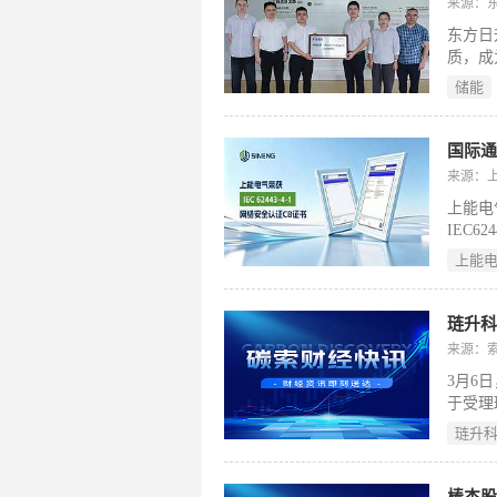
来源：
东方日升
质，成
全系列
储能
发实力
国际通
来源：
上能电
IEC
一步。
上能
安全领
络安全
领域的
琏升科
的广泛
来源：
3月6
于受理
深交所
琏升
了核对
示，琏升
（含本