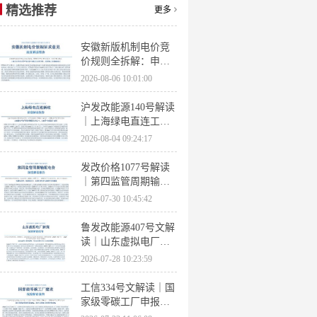
精选推荐
更多
安徽新版机制电价竞
价规则全拆解：申报
条件、保函罚则、出
2026-08-06 10:01:00
清机制、聚合商门槛
沪发改能源140号解读
｜上海绿电直连工作
方案 申报条件、源荷
2026-08-04 09:24:17
指标、场景优先级全
梳理
发改价格1077号解读
｜第四监管周期输配
电价落地 电量电价下
2026-07-30 10:45:42
调容量电价上调
鲁发改能源407号文解
读｜山东虚拟电厂管
理办法全文 分布式光
2026-07-28 10:23:59
伏打包入市规则详解
工信334号文解读｜国
家级零碳工厂申报条
件、三大硬性指标、