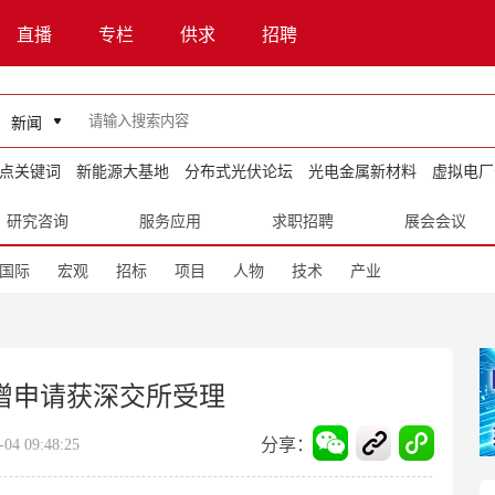
直播
专栏
供求
招聘
新闻
点关键词
新能源大基地
分布式光伏论坛
光电金属新材料
虚拟电厂
研究咨询
服务应用
求职招聘
展会会议
国际
宏观
招标
项目
人物
技术
产业
定增申请获深交所受理
分享：
4 09:48:25