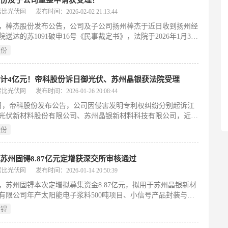
股份及子公司重整申请获受理！
负债。
索比光伏网
发布时间：2026-02-02 21:13:44
日，棒杰股份发布公告，公司及子公司扬州棒杰于近日收到扬州经
院送达的苏1091破申16号《民事裁定书》，法院于2026年1月30
受理兴业银行股份有限公司苏州分行对扬州棒杰的重整申请，本
股份
受理尚未指定管理人。
计4亿元！帝科股份诉日御光伏、苏州晶银获法院受理
索比光伏网
发布时间：2026-01-26 20:08:44
6日，帝科股份发布公告，公司因侵害发明专利权纠纷分别起诉江
光伏新材料股份有限公司、苏州晶银新材料科技有限公司，近日
讼已获江苏省高级人民法院受理，截至本公告披露日，上述案件
股份
庭。
苏州固锝8.87亿元定增获深交所审核通过
索比光伏网
发布时间：2026-01-14 20:50:39
，苏州固锝本次定增拟募集资金8.87亿元，拟用于苏州晶银新材
有限公司年产太阳能电子浆料500吨项目、小信号产品封装与测
、固锝（苏州）创新研究院项目以及补充流动资金。
固锝