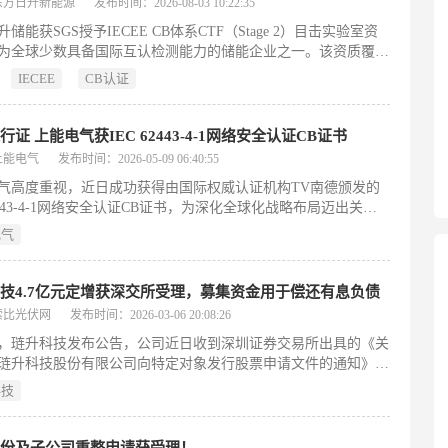
东方日升新能源
发布时间：2026-08-03 10:22:35
储能获SGS授予IECEE CB体系CTF（Stage 2）目击实验室资
为全球少数具备国际互认检测能力的储能企业之一。该资质覆盖
产品，显著加速欧洲等市场准入，缩短新品迭代周期，彰显其研
IECEE
CB认证
与国际化品控水平。
行证 上能电气获IEC 62443-4-1网络安全认证CB证书
上能电气
发布时间：2026-05-09 06:40:55
气高度重视，近日成功获得由国际权威认证机构TV南德颁发的
62443-4-1网络安全认证CB证书，为深化全球化战略布局迈出关键
基于这一贯穿产品全生命周期的安全理念，上能电气在工控网络
电气
域取得了令人瞩目的成绩。上能电气成功获得了IEC62443-4-1网
认证CB证书，这一标准被誉为工业自动化和控制系统网络安全
“黄金准则”，受到欧盟、美国、加拿大、日本等多个区域及国家
技4.7亿元定增获深交所受理，募集资金用于偿还有息负债
认可。
索比光伏网
发布时间：2026-03-06 20:08:26
日，琏升科技发布公告，公司近日收到深圳证券交易所出具的《关
琏升科技股份有限公司向特定对象发行股票申请文件的通知》，
依据相关规定对公司报送的向特定对象发行股票的申请文件进行
科技
，认为申请文件齐备，决定予以受理。募集说明书（申报稿）显
科技本次拟以5.68元/股向海南琏升发行不超过82,746,478股
数）A股普通股，募集资金不超过4.7亿元用于补充流动资金和偿