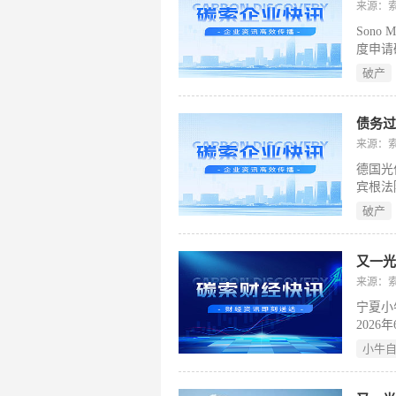
来源：
Sono
度申请
核心业
破产
为车企
始终未能
202
债务
寻求收
来源：
Sola
德国光
等电力
宾根法
有巴西
破产
外大型
包括短
项目数
又一光
部，南
来源：
期，但
宁夏小
202
保荐机
小牛
研发与
焊接机
王小牛