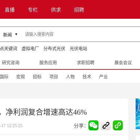
直播
专栏
供求
招聘
新闻
点关键词
虚拟电厂
分布式光伏
光伏电站
研究咨询
服务应用
求职招聘
展会会议
国际
宏观
招标
项目
人物
技术
产业
，净利润复合增速高达46%
分享：
7 12:25:25