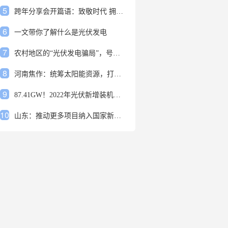
5
跨年分享会开篇语：致敬时代 拥抱变革
6
一文带你了解什么是光伏发电
7
农村地区的“光伏发电骗局”，号称能用屋顶赚钱，不少人已经上当
8
河南焦作：统筹太阳能资源，打造百万千瓦级光伏基地
9
87.41GW！2022年光伏新增装机规模发布
10
山东：推动更多项目纳入国家新增风光大基地项目
1
安装光伏发电申报流程四步走 手把手教你装起光伏电站
2
光伏发电是什么？光伏发电的优缺点有哪些？
3
6月21日 锅底料国内价格
4
光伏企业的业绩预告，透漏了这些信号
5
跨年分享会开篇语：致敬时代 拥抱变革