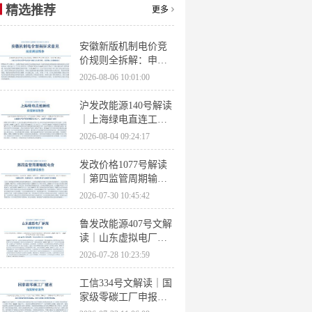
精选推荐
更多
安徽新版机制电价竞
价规则全拆解：申报
条件、保函罚则、出
2026-08-06 10:01:00
清机制、聚合商门槛
沪发改能源140号解读
｜上海绿电直连工作
方案 申报条件、源荷
2026-08-04 09:24:17
指标、场景优先级全
梳理
发改价格1077号解读
｜第四监管周期输配
电价落地 电量电价下
2026-07-30 10:45:42
调容量电价上调
鲁发改能源407号文解
读｜山东虚拟电厂管
理办法全文 分布式光
2026-07-28 10:23:59
伏打包入市规则详解
工信334号文解读｜国
家级零碳工厂申报条
件、三大硬性指标、