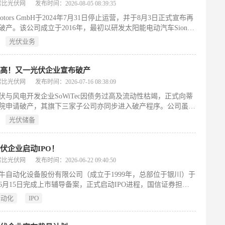
索比光伏网
发布时间：2026-08-05 08:39:35
 Motors GmbH于2024年7月31日停止运营，并于8月3日正式宣布再
破产。该公司成立于2016年，最初以研发太阳能电动汽车Sion为
务，但该项目于2023年5月首次破产后转向B2B光伏业务，专注
光伏业务
及车队提供车载太阳能解决方案。尽管持续与投资者接洽，公司
获得稳定融资；关键转折点是主要投资方Sono Group N.V.于
6年3月宣布立即撤资，直接触发重组。目前，企业正通过破产程序
过高！又一光伏企业宣布破产
购方，拟转让包括品牌、全部知识产权、硬件组件、技术文档及
索比光伏网
发布时间：2026-07-16 08:38:09
r Data Services等资产，重点涵盖车载太阳能集成技术、充电控制器
伏与风电开发企业SoWiTec因债务过高及流动性枯竭，正式向蒂
电子方案。其目标是推动现有技术规模化落地。
院申请破产，其旗下三家子公司亦同步进入破产程序。公司虽持
（约8吉瓦）、墨西哥（超2.5吉瓦）和阿根廷（335兆瓦）等海
光伏储备
光伏储备项目，但当前运营资产以德国本土风电为主。破产主因
期现金流危机，以及过去一年德国陆上风电市场持续恶化：招标
量激增导致超额认购，电价大幅下跌；且中标项目集中于德国北
伏企业启动IPO！
部项目盈利空间被严重压缩。管理层曾尝试与供应商协商债务延
索比光伏网
发布时间：2026-06-22 09:40:50
未果，最终认定破产已不可避免。（199字）
牛自动化设备股份有限公司（成立于1999年，总部位于银川）于
6年6月15日完成上市辅导备案，正式启动IPO进程，国信证券担任
构。公司自2008年进入光伏领域，专注光伏组件前端自动化设备
自动化
IPO
制造，核心产品涵盖划片钝化一体机、串联机、排版机、汇流带
等全系列关键设备，技术适配主流电池与组件工艺。实际控制人
通过直接持股、间接控股及表决权委托等方式合计控制58.11%