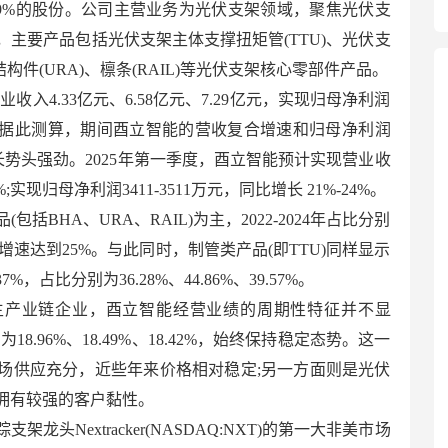
49%的股份。公司主营业务为光伏支架领域，聚焦光伏支
主要产品包括光伏支架主体支撑扭矩管(TTU)、光伏支
构件(URA)、檩条(RAIL)等光伏支架核心零部件产品。
营业收入4.33亿元、6.58亿元、7.29亿元，实现归母净利润
5万元。据此测算，期间酉立智能的营收复合增速和归母净利润
成长势头强劲。2025年第一季度，酉立智能预计实现营业收
8%;实现归母净利润3411-3511万元，同比增长 21%-24%。
括BHA、URA、RAIL)为主，2022-2024年占比分别
%，复合增速达到25%。与此同时，制管类产品(即TTU)同样显示
占比分别为36.28%、44.86%、39.57%。
主产业链企业，酉立智能经营业绩的周期性特征并不显
为18.96%、18.49%、18.42%，始终保持稳定态势。这一
场供应充分，近些年来价格相对稳定;另一方面则是光伏
拥有较强的客户黏性。
龙头Nextracker(NASDAQ:NXT)的第一大非美市场