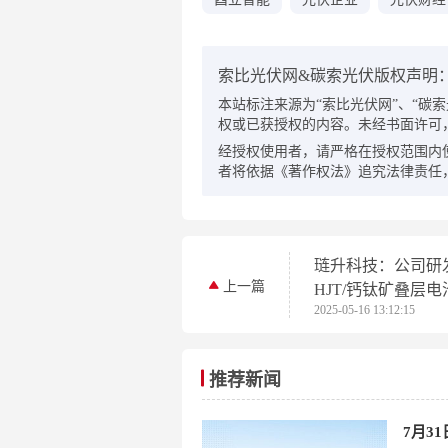
索比光伏网&碳索光伏版权声明
本站标注来源为“索比光伏网”、“碳索光伏
权或已获授权的内容。未经书面许可
经授权使用者，请严格在授权范围内
者将依据《著作权法》追究法律责任
琏升科技：公司研
上一篇
HJT/钙钛矿叠层
2025-05-16 13:12:15
效率达32.99%
推荐新闻
7月3