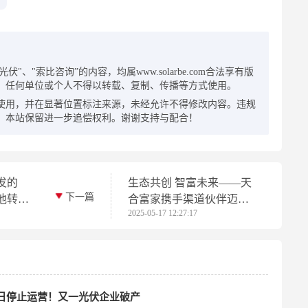
：
"、"索比咨询”的内容，均属www.solarbe.com合法享有版
，任何单位或个人不得以转载、复制、传播等方式使用。
使用，并在显著位置标注来源，未经允许不得修改内容。违规
，本站保留进一步追偿权利。谢谢支持与配合！
发的
生态共创 智富未来——天
下一篇
电池转换
合富家携手渠道伙伴迈向
2025-05-17 12:27:17
智慧能源2.0时代
1日停止运营！又一光伏企业破产