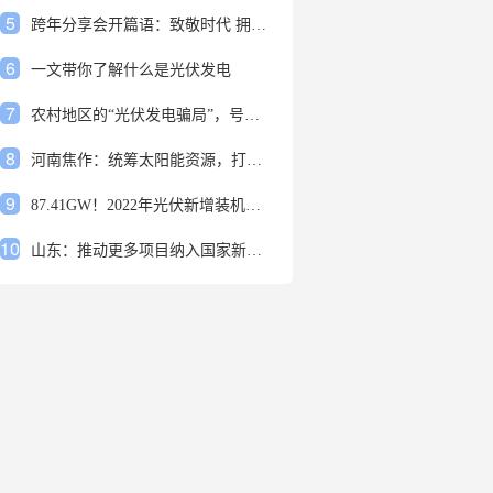
5
跨年分享会开篇语：致敬时代 拥抱变革
6
一文带你了解什么是光伏发电
7
农村地区的“光伏发电骗局”，号称能用屋顶赚钱，不少人已经上当
8
河南焦作：统筹太阳能资源，打造百万千瓦级光伏基地
9
87.41GW！2022年光伏新增装机规模发布
10
山东：推动更多项目纳入国家新增风光大基地项目
1
安装光伏发电申报流程四步走 手把手教你装起光伏电站
2
光伏发电是什么？光伏发电的优缺点有哪些？
3
6月21日 锅底料国内价格
4
光伏企业的业绩预告，透漏了这些信号
5
跨年分享会开篇语：致敬时代 拥抱变革