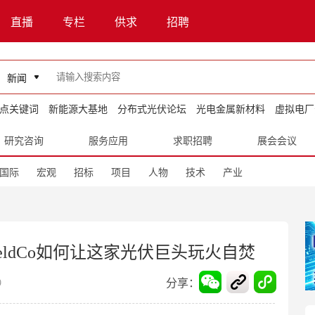
直播
专栏
供求
招聘
新闻
点关键词
新能源大基地
分布式光伏论坛
光电金属新材料
虚拟电厂
研究咨询
服务应用
求职招聘
展会会议
国际
宏观
招标
项目
人物
技术
产业
eldCo如何让这家光伏巨头玩火自焚
分享：
9