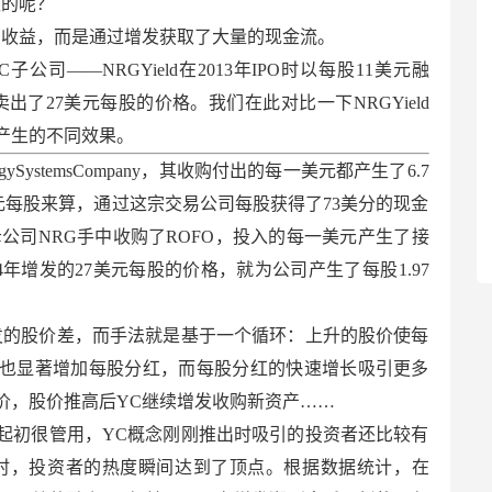
做的呢？
目收益，而是通过增发获取了大量的现金流。
C子公司——NRGYield在2013年IPO时以每股11美元融
卖出了27美元每股的价格。我们在此对比一下NRGYield
别产生的不同效果。
ergySystemsCompany，其收购付出的每一美元都产生了6.7
美元每股来算，通过这宗交易公司每股获得了73美分的现金
又从母公司NRG手中收购了ROFO，投入的每一美元产生了接
14年增发的27美元每股的价格，就为公司产生了每股1.97
发的股价差，而手法就是基于一个循环：上升的股价使每
也显著增加每股分红，而每股分红的快速增长吸引更多
价，股价推高后YC继续增发收购新资产……
起初很管用，YC概念刚刚推出时吸引的投资者还比较有
时，投资者的热度瞬间达到了顶点。根据数据统计，在