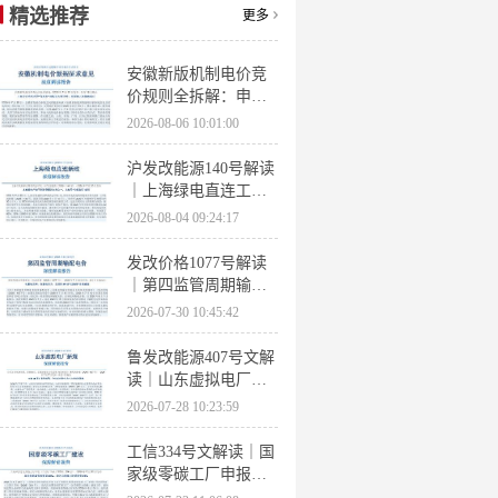
精选推荐
更多
安徽新版机制电价竞
价规则全拆解：申报
条件、保函罚则、出
2026-08-06 10:01:00
清机制、聚合商门槛
沪发改能源140号解读
｜上海绿电直连工作
方案 申报条件、源荷
2026-08-04 09:24:17
指标、场景优先级全
梳理
发改价格1077号解读
｜第四监管周期输配
电价落地 电量电价下
2026-07-30 10:45:42
调容量电价上调
鲁发改能源407号文解
读｜山东虚拟电厂管
理办法全文 分布式光
2026-07-28 10:23:59
伏打包入市规则详解
工信334号文解读｜国
家级零碳工厂申报条
件、三大硬性指标、