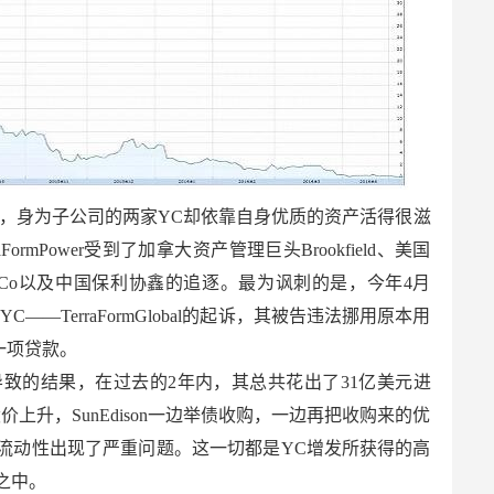
一案中，身为子公司的两家YC却依靠自身优质的资产活得很滋
rmPower受到了加拿大资产管理巨头Brookfield、美国
Shaw&Co以及中国保利协鑫的追逐。最为讽刺的是，今年4月
YC——TerraFormGlobal的起诉，其被告违法挪用原本用
一项贷款。
扩张导致的结果，在过去的2年内，其总共花出了31亿美元进
上升，SunEdison一边举债收购，一边再把收购来的优
流动性出现了严重问题。这一切都是YC增发所获得的高
之中。