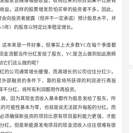
发股票会摊薄每股收益，收购过来的项目如果不比原有
收益。这样的股票增发恐怕买单的投资者不多。因此，
Co通常会向投资者披露（但并不一定承诺）预计股息水平，并
-5年）的股息以特定比率稳定增长。
，这本来是一件好事，但事实上大多数YC在每个季度都
现金流都当作分红发给了股东，YC是怎么做到如此高频
动它们这么做的呢？
红的公司通常增长缓慢，而高增长的公司往往分红少。
过外部融资的条件下，靠的是将所获得的利润进行再投
择不分红，将所有利润都用作再投资。
么做，因为其现金流收入基本都作为股息发给了股东，所
长的可能性基本为零，也就是说无法提升每股的分红。而
必须确保新投资的项目比原有项目盈利能力更强，才能
分红。但是新能源发电项目的现金流收入往往很难有很