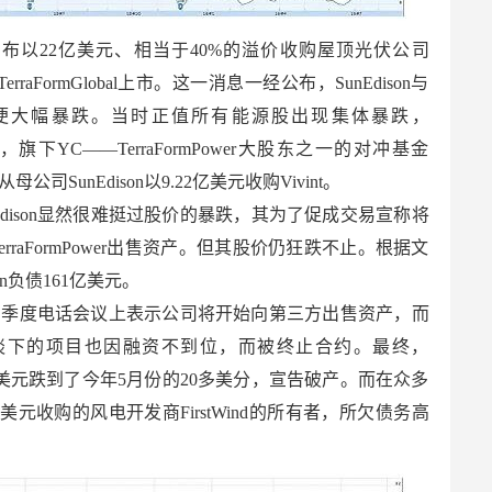
ison宣布以22亿美元、相当于40%的溢价收购屋顶光伏公司
TerraFormGlobal上市。这一消息一经公布，SunEdison与
er的股价便大幅暴跌。当时正值所有能源股出现集体暴跌，
，旗下YC——TerraFormPower大股东之一的对冲基金
公司SunEdison以9.22亿美元收购Vivint。
Edison显然很难挺过股价的暴跌，其为了促成交易宣称将
erraFormPower出售资产。但其股价仍狂跌不止。根据文
on负债161亿美元。
son在第三季度电话会议上表示公司将开始向第三方出售资产，而
谈下的项目也因融资不到位，而被终止合约。最终，
30多美元跌到了今年5月份的20多美分，宣告破产。而在众多
美元收购的风电开发商FirstWind的所有者，所欠债务高