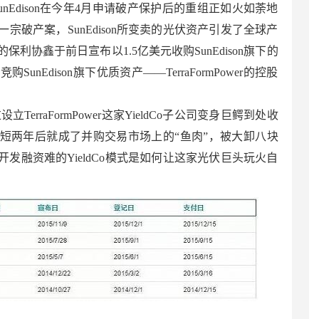
dison在今年4月申请破产保护后的重组正如火如荼地
宗破产案，SunEdison所变卖的光伏资产引发了全球产
利协鑫于前日宣布以1.5亿美元收购SunEdison旗下的
nEdison旗下优质资产——TerraFormPower的控股
设立TerraFormPower这家YieldCo子公司变身巨鳄到处收
短两年后就成了并购交易市场上的“鱼肉”，被大卸八块
发融资难的YieldCo模式是如何让这家光伏巨头玩火自