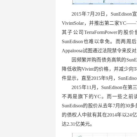
2015年7月20日，SunEd
VivintSolar，并推出第二家YC——
其子公司TerraFormPow
SunEdison也难以幸免。而两周后
Appaloosa试图通过法院禁令来反对从母
因频繁并购而债务高筑的Sun
降低收购Vivint的价格，并减少向T
件显示，直至2015年9月，SunEdis
2015年11月，SunEdi
不再是旗下的YC。而一些之前
SunEdison的股价从去年7月的
的债权人中就有其在2014年以24亿
达2.31亿美元。