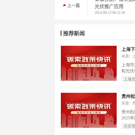
上一篇
光伏推广应用
2014-08-15 08:31:59
推荐新闻
上海下
来源：
上海市
和光伏
179.
上海
瓦。项
2025
兆瓦。
贵州松
前核准
来源：
建设及
贵州松
率、风
202
更流程
地、耕
光伏
地占用