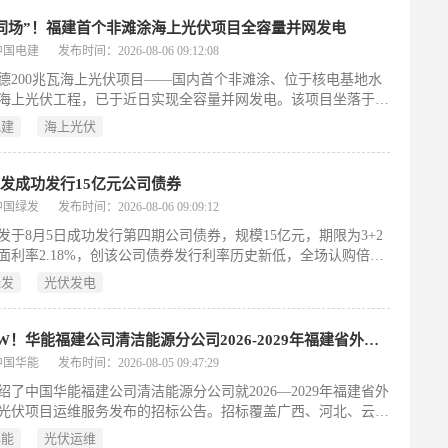
门协同自然资源、林业、税务等部门核实用地面积、加强政策辅
动企业依法申报。松桃县财政局据此落实整改，建立多部门数据
同场”！福建首个非滩涂海上光伏项目全容量并网发电
联合征管机制，精准核定税额。截至2025年12月31日，已成功征
中国电建
发布时间：2026-08-06 09:12:08
耕地占用税7591.93万元，其中县级分成5888万元。
德200兆瓦海上光伏项目——国内首个非滩涂、位于核电基地水
海上光伏工程，已于近日实现全容量并网发电。该项目坐落于宁
站场址范围内，占地约3020亩，装机容量200兆瓦，并配套20兆
电建
海上光伏
0兆瓦时储能系统，由中广核投资、中国电建华东院EPC总承包。
创“核光同场”开发模式，依托既有海域资源推进核电与光伏立体
创下国内已并网海上光伏项目中水深最大、抗台标准最高、软粘
发成功发行15亿元公司债券
厚等多项纪录。技术上突破性研发UHPC管桩、钢-混组合管桩及
中国绿发
发布时间：2026-08-06 09:09:12
柔性平台等新型支架体系；施工中通过气象精准预测与“单钩吊装
发于8月5日成功发行第四期公司债券，规模15亿元，期限为3+2
绳稳控”工艺，攻克近海复杂工况下大型构件吊装难题。项目年发
面利率2.18%，创该公司债券发行利率历史新低，全场认购倍数
亿千瓦时，可减排二氧化碳19.8万吨，为核电基地新能源协同开
5倍。此次发行是其2026年获证监会批准注册85.9亿元债券额度后
了可复制的实践范本。（199字）
绿发
光伏发电
，截至目前已累计完成新发及存量债券转售86.5亿元。作为落实
五”规划开局之年改革部署的重要举措，本次融资旨在强化绿色低
投入，服务实体经济高质量发展。公司坚持贯彻国务院国资委监
2.25GW！华能福建公司清洁能源分公司2026-2029年福建省外集中式光伏项目运维服务招标
和证监会政策导向，持续提升信息披露质量与投资者关系管理水
中国华能
发布时间：2026-08-05 09:47:29
力于将资本市场资金高效转化为推动企业高质量发展和支撑中国
绍了中国华能福建公司清洁能源分公司就2026—2029年福建省外
化建设的内生动力。
光伏项目运维服务发布的招标公告。招标覆盖广西、河北、云南
省外集中式（含地面分布式）光伏场站，三年预估总运维容量达
华能
光伏运维