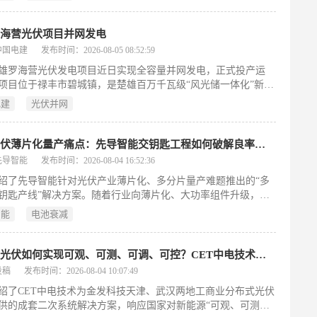
GW，分阶段递增：首年270MW、次年770MW、第三年1210MW，
750MW。服务期至2029年9月30日，合同单价固定，实际委托容
面通知为准。运维内容涵盖设备巡检、故障抢修、清洗检测、电
罗海营光伏项目并网发电
、智慧平台建设、备件管理及安全环保等全流程工作，并设发电
中国电建
发布时间：2026-08-05 08:52:59
与运维评估机制（低于70分可终止合同）。投标人须具备电力施
雄罗海营光伏发电项目近日实现全容量并网发电，正式投产运
包二级以上、承修承试二级以上及安全生产许可证等资质，并提
项目位于禄丰市碧城镇，是楚雄百万千瓦级“风光储一体化”新能
两项单站超10万千瓦的同类业绩。
的重点工程，装机容量35兆瓦（安装容量43.9兆瓦），配套新建
电建
光伏并网
伏开关站，占地约730亩。由中国电建昆明院牵头EPC总承包、水
局施工。项目年均发电量约5996万千瓦时，每年可节约标准煤
6万吨、减排二氧化碳4.62万吨。其清洁电力将增强区域电网供应能
直击光伏薄片化量产痛点：先导智能交钥匙工程如何破解良率与效率的双重困局
撑工业低碳转型与山区乡村振兴。建设过程中，团队克服山地施
先导智能
发布时间：2026-08-04 16:52:36
等困难，优化方案、强化协同，并同步改善乡村道路、落实水土
绍了先导智能针对光伏产业薄片化、多分片量产难题推出的“多
践行央企社会责任。
钥匙产线”解决方案。随着行业向薄片化、大功率组件升级，激
易碎片、边缘损伤导致电池衰减、高速串焊精度与产能难以兼顾
智能
电池衰减
瓶颈严重制约扩产。该方案覆盖划片、转运、边缘钝化、测试及
全工序，核心装备如划片机（≥12000片/小时）、分选机
0000片/小时）和串焊机（16000片/小时）均实现高产能与高良率
分布式光伏如何实现可观、可测、可调、可控？CET中电技术助力金发科技武汉、天津光伏项目稳定可靠运行
通过多重视觉检测、柔性夹持、边缘钝化及数据互联，有效控碎
投稿
发布时间：2026-08-04 10:07:49
品质、缩调试周期。配套PHM智能运维平台，从产能、物料、
绍了CET中电技术为金发科技天津、武汉两地工商业分布式光伏
技术兼容四方面提升长期效益，整线稼动率≥98.5%，年均串焊
供的成套二次系统解决方案，响应国家对新能源“可观、可测、
费低于6万元，并支持新型电池与多规格快速切换，助力多分片