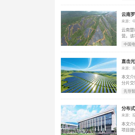
2.25
年均约
量以书
云南
气试验
来源：
量考核
云南楚
工总承
营。该
供至少
源基地
中国
35千
电十五
1.7
力，支
来源：
工复杂
本文介
保持，
分片交
光分片
先导
等工艺
串焊等
（≥1
协同；
来源：
片、保
本文介
运维及
项目提
机维护