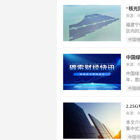
财政部
导并推
“核光
共享与
来源：
收入库
福建宁
区内的
德核电
中国
瓦/4
项目首
协同，
中国绿
土层最
来源：
钢-索
中国绿
+缆风
年，票
电约3
达2.
发提供
中国
的延续
“十五
碳产业
管要求
来源：
平，致
本文介
式现代
集中式
等地的
中国