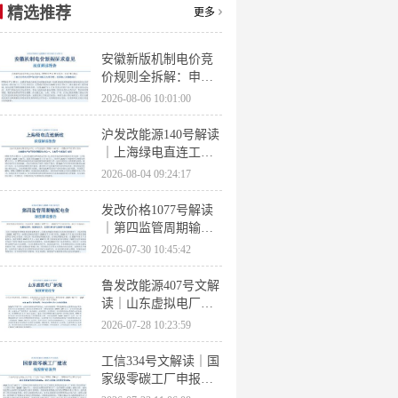
精选推荐
更多
安徽新版机制电价竞
价规则全拆解：申报
条件、保函罚则、出
2026-08-06 10:01:00
清机制、聚合商门槛
沪发改能源140号解读
｜上海绿电直连工作
方案 申报条件、源荷
2026-08-04 09:24:17
指标、场景优先级全
梳理
发改价格1077号解读
｜第四监管周期输配
电价落地 电量电价下
2026-07-30 10:45:42
调容量电价上调
鲁发改能源407号文解
读｜山东虚拟电厂管
理办法全文 分布式光
2026-07-28 10:23:59
伏打包入市规则详解
工信334号文解读｜国
家级零碳工厂申报条
件、三大硬性指标、