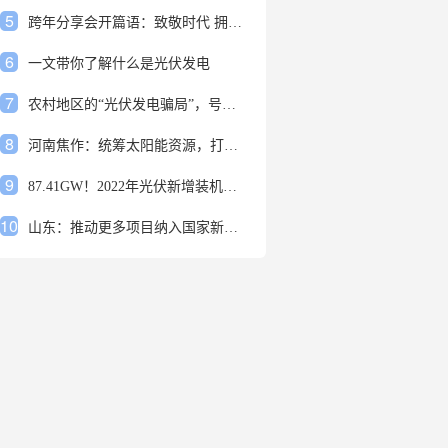
5
跨年分享会开篇语：致敬时代 拥抱变革
6
一文带你了解什么是光伏发电
7
农村地区的“光伏发电骗局”，号称能用屋顶赚钱，不少人已经上当
8
河南焦作：统筹太阳能资源，打造百万千瓦级光伏基地
9
87.41GW！2022年光伏新增装机规模发布
10
山东：推动更多项目纳入国家新增风光大基地项目
1
安装光伏发电申报流程四步走 手把手教你装起光伏电站
2
光伏发电是什么？光伏发电的优缺点有哪些？
3
6月21日 锅底料国内价格
4
光伏企业的业绩预告，透漏了这些信号
5
跨年分享会开篇语：致敬时代 拥抱变革