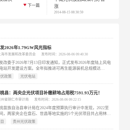
下一篇
涨
2014-08-15 08:30:59
发2026年1.79GW风光指标
上海市发展和改革委员会
发布时间：2026-08-06 09:40:30
发改委于2026年7月13日印发通知，正式发布2026年度陆上风电
电站开发建设方案。全年拟推进可再生能源装机总规模达
916万千瓦，其中陆上风电34.531万千瓦、光伏电站145.385万千
光伏政策
光伏电站
目来源分为两类：新纳入5个光伏项目（合计33.12兆瓦）；由
年方案调整转入22个项目，含陆上风电345.31兆瓦、光伏1420.73
通知明确要求开发企业加快前期工作，陆上风电须于2027年6月
桃县：两央企光伏项目补缴耕地占用税7591.93万元！
，其他光伏项目同期前开工；强调电网消纳保障、配套电网同步
贵州省铜仁市审计局
发布时间：2026-08-06 09:22:15
绿电直连试点；提出技术标准要求，包括光伏组件效率与衰减
桃苗族自治县审计局在2024年度预算执行审计中发现，2022至
电机组性能指标等；并加强项目建档立卡管理，严格规范信息变
5年间，两家央企在盘石、世昌等地实施的5个光伏项目共占用林
。（199字）
地及其他农用地约1.56万亩，按每平方米20元标准测算，应缴耕
项目
贵州光伏政策
税约2.08亿元，但截至2025年6月尚未及时征收入库。审计建议