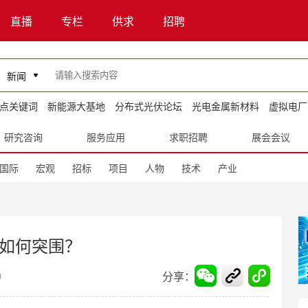
直播
专栏
供求
招聘
新闻
点关键词
新能源大基地
分布式光伏论坛
光电金属新材料
虚拟电厂
研究咨询
服务应用
求职招聘
展会会议
国际
宏观
招标
项目
人物
技术
产业
国如何突围？
分享：
9