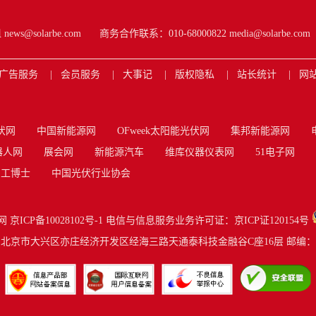
s@solarbe.com
商务合作联系：010-68000822 media@solarbe.com
广告服务
会员服务
大事记
版权隐私
站长统计
网
伏网
中国新能源网
OFweek太阳能光伏网
集邦新能源网
器人网
展会网
新能源汽车
维库仪器仪表网
51电子网
工博士
中国光伏行业协会
网
京ICP备10028102号-1
电信与信息服务业务许可证：京ICP证120154号
北京市大兴区亦庄经济开发区经海三路天通泰科技金融谷C座16层 邮编：10