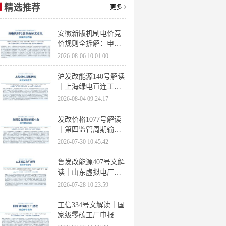
精选推荐
更多
安徽新版机制电价竞
价规则全拆解：申报
条件、保函罚则、出
2026-08-06 10:01:00
清机制、聚合商门槛
沪发改能源140号解读
｜上海绿电直连工作
方案 申报条件、源荷
2026-08-04 09:24:17
指标、场景优先级全
梳理
发改价格1077号解读
｜第四监管周期输配
电价落地 电量电价下
2026-07-30 10:45:42
调容量电价上调
鲁发改能源407号文解
读｜山东虚拟电厂管
理办法全文 分布式光
2026-07-28 10:23:59
伏打包入市规则详解
工信334号文解读｜国
家级零碳工厂申报条
件、三大硬性指标、