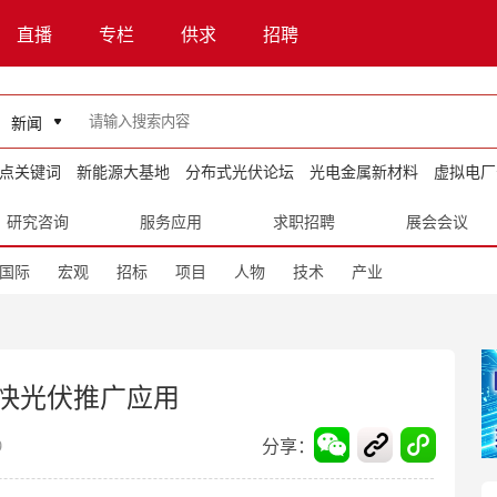
直播
专栏
供求
招聘
新闻
点关键词
新能源大基地
分布式光伏论坛
光电金属新材料
虚拟电厂
研究咨询
服务应用
求职招聘
展会会议
国际
宏观
招标
项目
人物
技术
产业
快光伏推广应用
分享：
9