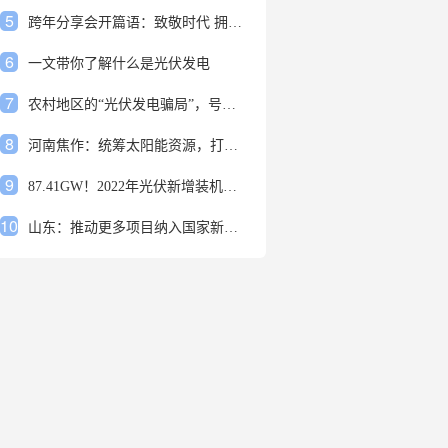
5
跨年分享会开篇语：致敬时代 拥抱变革
6
一文带你了解什么是光伏发电
7
农村地区的“光伏发电骗局”，号称能用屋顶赚钱，不少人已经上当
8
河南焦作：统筹太阳能资源，打造百万千瓦级光伏基地
9
87.41GW！2022年光伏新增装机规模发布
10
山东：推动更多项目纳入国家新增风光大基地项目
1
安装光伏发电申报流程四步走 手把手教你装起光伏电站
2
光伏发电是什么？光伏发电的优缺点有哪些？
3
6月21日 锅底料国内价格
4
光伏企业的业绩预告，透漏了这些信号
5
跨年分享会开篇语：致敬时代 拥抱变革