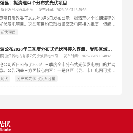
二，江西焕海供应链有限公司以72.81分排在第三。公示内容涵
璧县：拟清理64个分布式光伏项目
单位名称、综合得分及项目基本参数，体现了公开、公平、公正
灵璧县发展和改革委员
发布时间：2026-08-05 13:59:56
标流程。
灵璧县发改委于2026年8月5日发布公示，拟清理64个长期滞建的
光伏发电项目。这些项目均已取得备案及电网接入批复，但超12
建成并网（现场逆变器、光伏组件安装不足10%），被认定为超
式光伏项目
建设周期。依据宿州市发改委相关通知要求，此次清理旨在提升
源利用效率。公示期内（8月5日至20日），项目建设主体如拟继
，须向县发改委和县供电公司提交加盖公章的书面建设计划，并
浙江宁波公布2026年三季度分布式光伏可接入容量、受限区域及排队项目
之日起15日内实质性开工；逾期未报计划或未按期开工的，县供
国网浙江省电力有限公司宁波供电公司
发布时间：2026-08-05 10:48:46
将在公示结束后依法终止其电网接入流程。
电公司近日公布了2026年三季度全市分布式光伏发电项目的并网
息。公告涵盖三方面核心内容：一是各区（县、市）电网可接纳
分布式光伏装机容量，反映当前配电网承载能力；二是明确标注
式光伏
分布式光伏可接入容量
入受限的区域，主要因局部电网设备容量不足或网架结构薄弱；
出已提交申请、暂未完成并网的排队项目清单，包括项目名称、
域、申报容量及当前排队序位。该信息旨在提升分布式光伏开发
度与可预期性，引导投资主体科学选址和合理安排建设时序，同
网规划优化提供数据支撑。公告依据电网实时运行状态及中长期
态更新，属常态化信息披露工作。