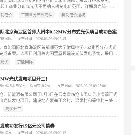
新能源增量项目机制电价竞价实施细则修订稿公开征求意见，
7 年起工商业分布式光伏不再纳入机制电价范围，详解风光统一竞
约保函规则、聚合商门槛、边际出清机制，附项目收益影响与应
机制电价
工商业分布式光伏
机制电价退坡
，完整版报告扫码获取。
际北京海淀区首师大附中0.52MW分布式光伏项目成功备案
京能国际
发布时间：2026-08-06 09:26:45
日，京能国际北京海淀区首都师范大学附属中学0.52兆瓦分布式光
完成备案。该项目利用校内闲置屋顶建设光伏发电系统，采用
自用、余电上网”模式。建成后年均发电量约59万千瓦时，相当于
式光伏
京能国际
准煤178吨、减排二氧化碳558吨，可显著降低校园传统能源消耗
放。作为京能国际在新能源校园场景的重要布局，该项目不仅强
绿色校园解决方案能力，也为北京市基础教育领域推进绿色低碳
0MW光伏发电项目开工！
零碳校园建设提供了实践范例。（198字）
中国水利水电第七工程局有限公司
发布时间：2026-08-06 09:25:06
沧江新能源有限公司于8月3日在云南省临沧市凤庆县小湾镇正式
山光伏发电项目，建设地点覆盖正义村、温泉村和箐中村三处。
总投资约3.85亿元，交流侧装机容量90MW，直流侧达
光伏开工
.6MW。工程采用“分块发电、集中并网”的智慧化建设模式，配备
Wp高效异质结光伏组件与320kW组串式逆变器，共布设29个光伏方
发电量经3回35千伏线路接入顺宁220千伏升压站。项目前期已按
发成功发行15亿元公司债券
进招标工作：2026年3月启动土建安装总承包招标，同年5月由中
中国绿发
发布时间：2026-08-06 09:09:12