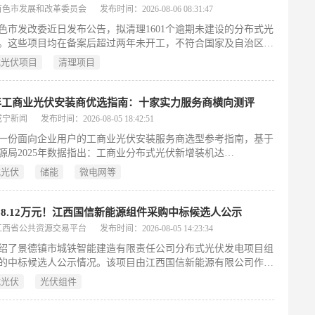
质性建设准备阶段。
百色市发展和改革委员会
发布时间：2026-08-06 08:31:47
色市发改委近日发布公告，拟清理1601个逾期未建设的分布式光
。这些项目均在备案后超过两年未开工，不符合国家及自治区关
式光伏发电项目管理的相关规定。此次清理依据《分布式光伏发
式光伏项目
清理项目
建设管理办法》等文件要求，旨在规范项目管理、提升资源配置
强化事中事后监管。公告对项目清单予以公示，并设置异议反馈
026年8月31日，要求相关建设单位提交加盖公章的书面材料；逾
6年工商业光伏安装商优选指南：十家实力服务商横向测评
馈则视为无异议。公示期结束后，百色市发改委将依法依规对上
咸宁新闻
发布时间：2026-08-05 18:42:51
启动备案注销程序。此举反映了地方政府加强新能源项目全流程
一份面向企业用户的工商业光伏安装服务商选型参考指南，基于
推动光伏产业健康发展的务实举措。（199字）
源局2025年数据指出：工商业分布式光伏新增装机达
.06GW，同比增长21%，累计装机首次突破1亿千瓦，已成为分布式
式光伏
储能
微电网等
长主力。在“双碳”目标与电价市场化改革推动下，企业对专业、
具备全周期服务能力的安装商需求迫切。文章横向测评了海尔新
华为智能光伏、思格新能源、阳光新能源、中国能建、三峡能
58.12万元！江西国信新能源组件采购中标候选人公示
特斯、振森能源、通威新能源、南通天启新能源等十家代表性服
江西省公共资源交易平台
发布时间：2026-08-05 14:23:34
分别梳理其核心能力——涵盖AI驱动的数智化平台（如海尔“纳
绍了景德镇市城铁智能建造有限责任公司分布式光伏发电项目组
阳光iSolarBP）、自主研发设备（如华为逆变器、思格混合逆变
的中标候选人公示情况。该项目由江西国信新能源有限公司作为
EPC工程实力（中国能建、三峡）、组件制造优势（阿特斯、通
，预算金额为458.12万元人民币，计划采购光伏组件共计10122
区域服务深度（南通天启）等，并列举典型项目佐证落地能力。
式光伏
光伏组件
示于8月5日发布，共产生三名中标候选人：江西振业新能源有限
出技术能力、项目经验、全周期服务、资质合规四大选型维度，
90.10分位列第一，东峻阳光（厦门）新能源有限公司以89.40分
结合企业实际需求审慎决策。（199字）