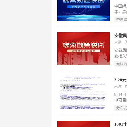
国水利
中国绿
年，票
达2.
中国
的延续
“十五
碳产业
安徽凤
管要求
来源：
平，致
安徽凤
式现代
委相关
未建成
光伏
公示并
可提交
未反馈
3.2
式光伏
来源：
8月4
电项目
兆瓦，
分布
术有限
成联合
主体、
160