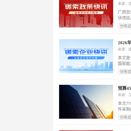
进入实
来源：
广西百
伏项目
于分布
分布
电开发
效率、
期至2
202
期未反
来源：
述项目
本文是
监管、
国家能
107
分布
光伏增
可靠、
能源、
预算4
源、阿
来源：
务商，
本文介
晖”、
件采购
器）、
招标人
威）及
分布
块。公
最后提
公司以
强调需