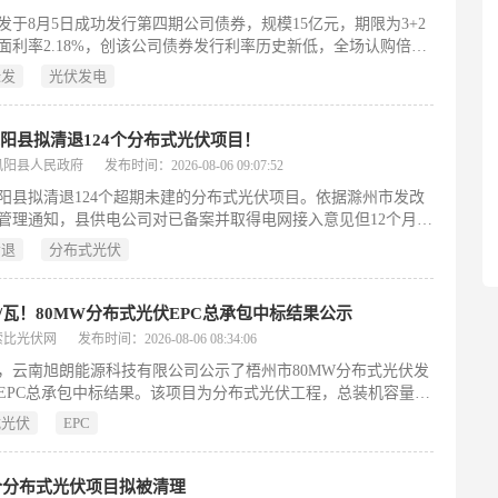
水电第七工程局有限公司以约7887.22万元中标施工任务。
发于8月5日成功发行第四期公司债券，规模15亿元，期限为3+2
面利率2.18%，创该公司债券发行利率历史新低，全场认购倍数
5倍。此次发行是其2026年获证监会批准注册85.9亿元债券额度后
绿发
光伏发电
，截至目前已累计完成新发及存量债券转售86.5亿元。作为落实
五”规划开局之年改革部署的重要举措，本次融资旨在强化绿色低
投入，服务实体经济高质量发展。公司坚持贯彻国务院国资委监
阳县拟清退124个分布式光伏项目！
和证监会政策导向，持续提升信息披露质量与投资者关系管理水
凤阳县人民政府
发布时间：2026-08-06 09:07:52
力于将资本市场资金高效转化为推动企业高质量发展和支撑中国
阳县拟清退124个超期未建的分布式光伏项目。依据滁州市发改
化建设的内生动力。
管理通知，县供电公司对已备案并取得电网接入意见但12个月内
并网的项目开展核查，共梳理出124个逾期未开工项目，现予以
清退
分布式光伏
启动清退程序。公示期内（2026年8月5日至9月4日），相关企业
书面说明及合理建设计划，并须在15日内实质性开工建设；逾期
或仍未开工的，供电公司将终止其并网流程。此举旨在规范分布
8元/瓦！80MW分布式光伏EPC总承包中标结果公示
项目建设秩序，提升资源利用效率与电网接入管理效能。
索比光伏网
发布时间：2026-08-06 08:34:06
日，云南旭朗能源科技有限公司公示了梧州市80MW分布式光伏发
EPC总承包中标结果。该项目为分布式光伏工程，总装机容量80
采用设计、采购、施工一体化总承包模式。湖北楚能双友工程技
式光伏
EPC
公司作为牵头单位，联合重庆渝经电力工程设计有限责任公司组
体成功中标，中标综合单价为3.28元/瓦。公示内容明确了招标
中标单位、项目规模及关键商务条款，标志着该分布式光伏项目
1个分布式光伏项目拟被清理