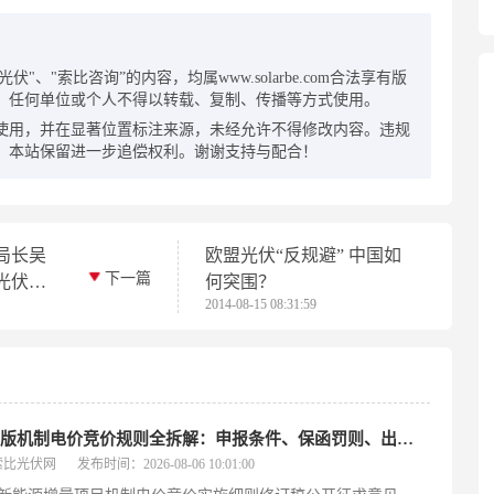
：
"、"索比咨询”的内容，均属www.solarbe.com合法享有版
，任何单位或个人不得以转载、复制、传播等方式使用。
使用，并在显著位置标注来源，未经允许不得修改内容。违规
，本站保留进一步追偿权利。谢谢支持与配合！
局长吴
欧盟光伏“反规避” 中国如
下一篇
光伏会
何突围？
2014-08-15 08:31:59
安徽新版机制电价竞价规则全拆解：申报条件、保函罚则、出清机制、聚合商门槛
索比光伏网
发布时间：2026-08-06 10:01:00