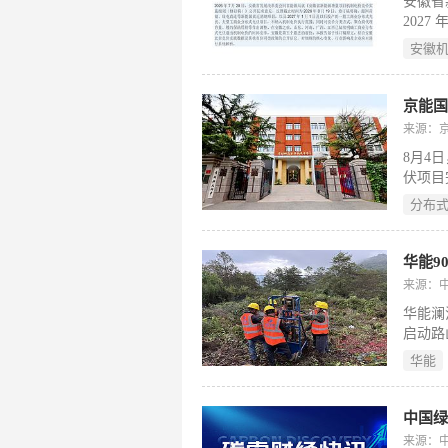
安徽省
202
价、履
安徽
对方案
京能国
来源：
8月4
伏项目
“自发
分布
节约标
与碳排
化了其
华能9
转型和
来源：
华能澜
启动路
该项目
华能
107
650
阵；所
中国绿
程序推
来源：