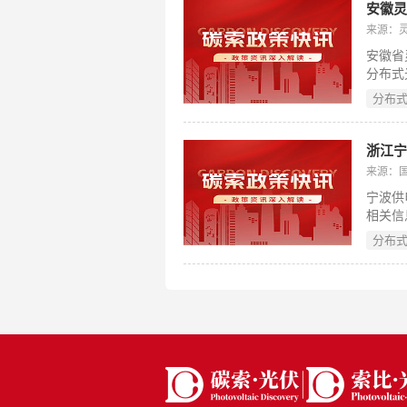
位居第
安徽灵
盖候选
来源：
的招投
安徽省
分布式
个月未
分布
出合理
电网资
续实施
自提交
来源：
电公司
宁波供
相关信
的新增
分布
存在接
三是列
所属区
的透明
时为电
规划动