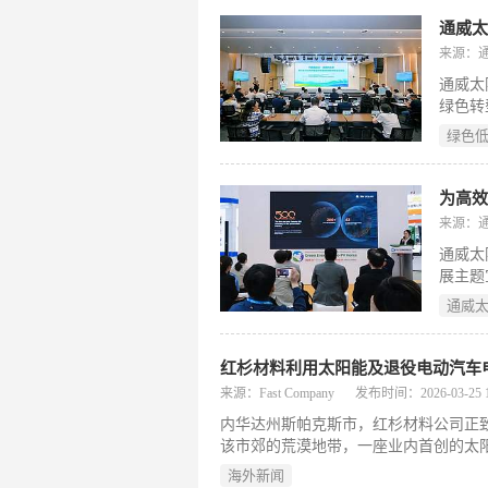
202
过长期
通威
划通过
来源：
着韩华
通威太
展，响
绿色转
测，以
方面成
购量近4
绿色
际一流
为高效
来源：
通威太
展主题
值释放
通威
深工程
成熟量
红杉材料利用太阳能及退役电动汽车
来源：Fast Company
发布时间：2026-03-25 10
内华达州斯帕克斯市，红杉材料公司正
该市郊的荒漠地带，一座业内首创的太
网坐落于红杉材料总部，这家估值达 6
海外新闻