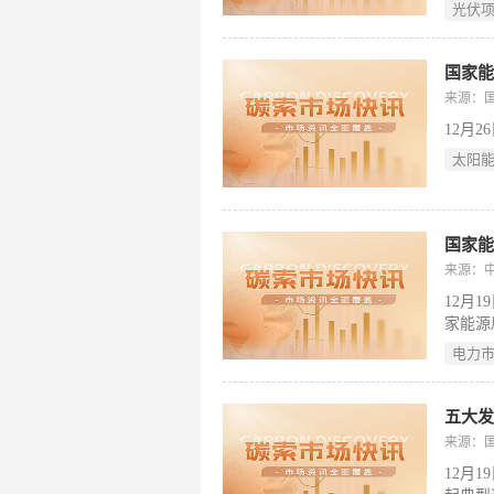
示。9
光伏
了《行
书》。
据，按
国家能
一般处
来源：
12月
太阳
国家能
来源：
12月
家能源
国统一
电力
一批经
依法依
挥典型
五大
通报如
来源：
12月