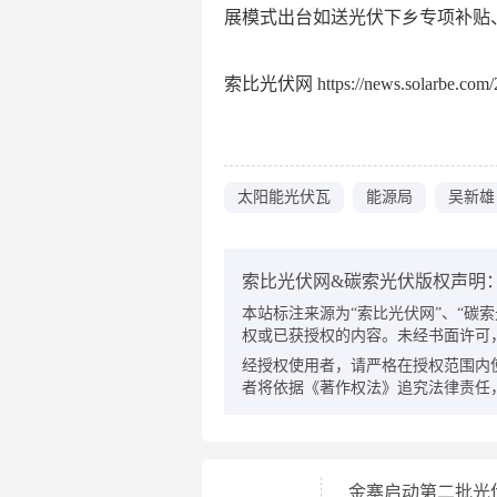
展模式出台如送光伏下乡专项补贴
索比光伏网 https://news.solarbe.com/2
太阳能光伏瓦
能源局
吴新雄
索比光伏网&碳索光伏版权声明
本站标注来源为“索比光伏网”、“碳索光伏
权或已获授权的内容。未经书面许可
经授权使用者，请严格在授权范围内
者将依据《著作权法》追究法律责任
金寨启动第二批光