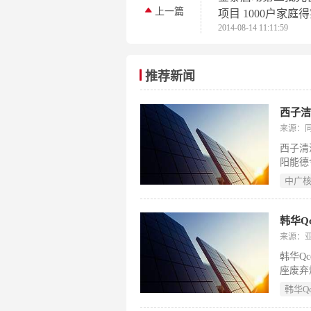
上一篇
项目 1000户家庭
2014-08-14 11:11:59
推荐新闻
来源：
西子清
阳能德
源于《
中广
换服务
西子洁
于光热
韩华Q
务，是
来源：
于位于
韩华Qc
场的参
座废弃
旨在将
韩华Qce
件，并