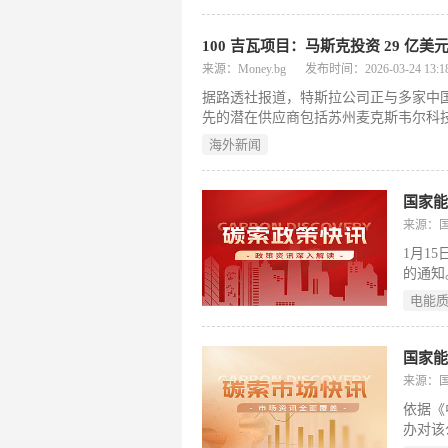
包中存在再利用潜力。这些电池多数仍
兰顿表示：“以此方式构建的储能系统，成
心开发商克鲁索合作，正式启动新能源
100 吉瓦项目：马斯克投资 29 亿美
处理器即服务”（GPUaaS）业务供电。据悉
来源：Money.bg
发布时间：2026-03-24 13:18
据路透社报道，特斯拉公司正与多家中国
先的潜在供应商包括苏州麦克斯韦尔科
商务部批准其出口资质。其他候选企业还
海外新闻
的具体规格以及中国监管机构的审批期
以确保计划中的太阳能产能，该产能将主要
力。这是埃隆·马斯克雄心勃勃目标的一
国家
正在积极调研多个生产基地，包括扩...
来源：
1月1
的通知
电能
国家
来源：
依据《
办对该