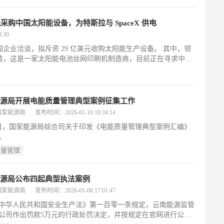
具备充沛电量，且能大幅降低储能成本。该公司首席商务官卡尔·
本几乎仅为常规方案的一半。” 去年 7 月，红杉材料与数据中
业务并启用该微电网。目前，该系统正为克鲁索云提供的“图形
元采购中国太阳能设备，为特斯拉与 SpaceX 供电
，...
:30
企业洽谈，拟斥资 29 亿美元收购太阳能生产设备。 其中，领
技，这是一家太阳能电池丝网印刷机制造商，目前正在寻求中国
包括深圳 S.C 新能源科技和拉普拉斯新能源科技。待交付设备
限目前尚不明确。 预计部分设备将于今年秋季运抵德克萨斯州，
服务于特斯拉业务，其余部分则用于为 SpaceX 卫星提供电
部分，旨在美国境内建设 100 吉瓦的太阳能发电能力。特斯拉
能源局开展电能质量管理典型案例征集工作
国家能源局
发布时间：2026-01-16 10:34:14
5日，国家能源局综合司关于印发《电能质量管理典型案例汇编》
。
质量管理
能源局公布四起典型执法案例
国家能源局
发布时间：2026-01-08 17:01:47
中华人民共和国安全生产法》第一百零一条规定，云南能源监管
公司作出罚款5万元的行政处罚决定，并按规定在官网进行公