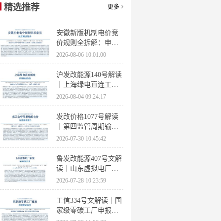
精选推荐
更多
安徽新版机制电价竞
价规则全拆解：申报
条件、保函罚则、出
2026-08-06 10:01:00
清机制、聚合商门槛
沪发改能源140号解读
｜上海绿电直连工作
方案 申报条件、源荷
2026-08-04 09:24:17
指标、场景优先级全
梳理
发改价格1077号解读
｜第四监管周期输配
电价落地 电量电价下
2026-07-30 10:45:42
调容量电价上调
鲁发改能源407号文解
读｜山东虚拟电厂管
理办法全文 分布式光
2026-07-28 10:23:59
伏打包入市规则详解
工信334号文解读｜国
家级零碳工厂申报条
件、三大硬性指标、