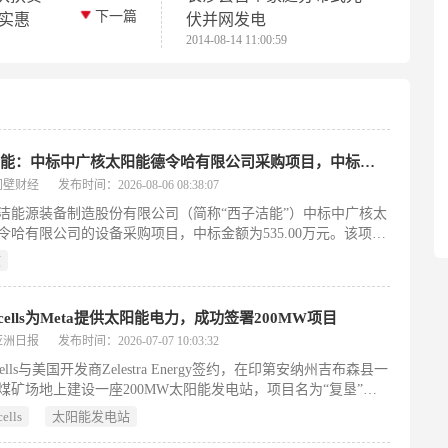
下一篇
得实惠
伏并网发电
2014-08-14 11:00:59
西子洁能：中标中广核太阳能德令哈有限公司采购项目，中标金额为535.00万元
同壁财经
发布时间：2026-08-06 08:38:07
洁能源装备制造股份有限公司（简称“西子洁能”）中标中广核太
令哈有限公司的设备采购项目，中标金额为535.00万元。该项目
中广核德令哈50MW光热示范电站二列蒸汽发生器设备采购及更
核
》招标，旨在为该光热示范电站提供关键设备供应与更换服务。
能于2026年8月5日发布公告，正式确认中标结果。此次合作聚焦
发电核心环节中的蒸汽发生系统升级，涉及设备供货及配套服
cells为Meta提供太阳能电力，成功签署200MW项目
西子洁能在光热储能装备领域的重要业务落地。中标项目将服务
亚洲日报
发布时间：2026-07-07 10:03:32
青海德令哈的国家级光热示范工程，体现其在新能源装备细分市
ells与美国开发商Zelestra Energy签约，在印第安纳州吉布森县一
与度与执行能力。
煤矿场地上建设一座200MW太阳能发电站，项目名为“复垦”，
工业废弃地转化为绿色能源基地。该电站将供应约32万块光伏组
lls
太阳能发电站
由韩华Qcells承担全部EPC（设计、采购、施工）工作，预计