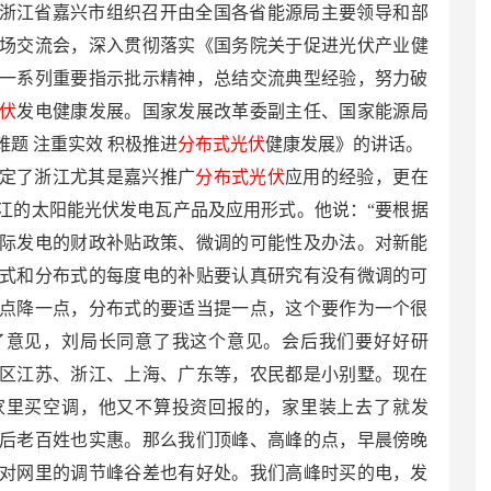
局在浙江省嘉兴市组织召开由全国各省能源局主要领导和部
场交流会，深入贯彻落实《国务院关于促进光伏产业健
一系列重要指示批示精神，总结交流典型经验，努力破
伏
发电健康发展。国家发展改革委副主任、国家能源局
题 注重实效 积极推进
分布式光伏
健康发展》的讲话。
定了浙江尤其是嘉兴推广
分布式光伏
应用的经验，更在
江的太阳能光伏发电瓦产品及应用形式。他说：“要根据
际发电的财政补贴政策、微调的可能性及办法。对新能
式和分布式的每度电的补贴要认真研究有没有微调的可
点降一点，分布式的要适当提一点，这个要作为一个很
了意见，刘局长同意了我这个意见。会后我们要好好研
区江苏、浙江、上海、广东等，农民都是小别墅。现在
家里买空调，他又不算投资回报的，家里装上去了就发
后老百姓也实惠。那么我们顶峰、高峰的点，早晨傍晚
对网里的调节峰谷差也有好处。我们高峰时买的电，发