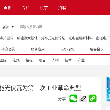
直播
专栏
供求
招聘
新闻
点关键词
新能源大基地
分布式光伏论坛
光电金属新材料
虚拟电厂
研究咨询
服务应用
求职招聘
展会会议
国际
宏观
招标
项目
人物
技术
产业
能光伏瓦为第三次工业革命典型
分享：
9