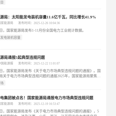
月29日，浙江能源监管办对该公司正式立案调查，11月29日送达
项目
政处罚事先告知书》，12月10日正式下达了《行政处罚决定
综合考虑违法行为的事实、性质、情节、社会危害程度和相关证
照《国家能源局行政处罚裁量权基准》，该公司的违法行为属于
源局：太阳能发电装机容量11.6亿千瓦，同比增长41.9%
罚情形。
国家能源局
发布时间：2025-12-26 10:04:36
26日，国家能源局发布1-11月份全国电力工业统计数据。
能发电装机容量
源局通报5起典型违规问题
中国能源报
发布时间：2025-12-22 11:01:07
19日，国家能源局发布《关于电力市场典型违规问题的通报》。国
局关于电力市场典型违规问题的通报2025年，国家能源局聚焦全
电力市场建设目标任务，加大电力市场秩序监管力度，集中发现
市场
营主体扰乱市场秩序的突出问题，并对拒不整改的典型违规问题
规予以行政处罚，有效维护了电力市场公平竞争环境。为充分发
问题警示教育作用，规范电力市场秩序，现将5起典型违规问题
发电集团被点名！国家能源局通报电力市场典型违规问题
下。
国家能源局
发布时间：2025-12-19 16:53:47
19日，国家能源局发布《关于电力市场典型违规问题的通报》，5