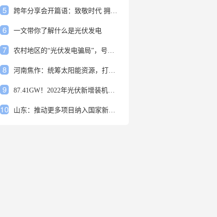
5
跨年分享会开篇语：致敬时代 拥抱变革
6
一文带你了解什么是光伏发电
7
农村地区的“光伏发电骗局”，号称能用屋顶赚钱，不少人已经上当
8
河南焦作：统筹太阳能资源，打造百万千瓦级光伏基地
9
87.41GW！2022年光伏新增装机规模发布
10
山东：推动更多项目纳入国家新增风光大基地项目
1
安装光伏发电申报流程四步走 手把手教你装起光伏电站
2
光伏发电是什么？光伏发电的优缺点有哪些？
3
6月21日 锅底料国内价格
4
光伏企业的业绩预告，透漏了这些信号
5
跨年分享会开篇语：致敬时代 拥抱变革