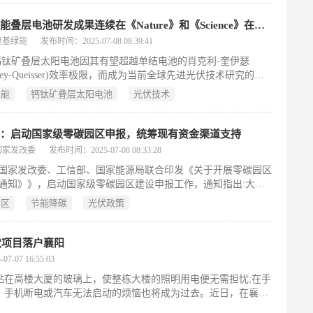
隆基绿能叠层电池研发成果连续在《Nature》和《Science》在线发表
隆基绿能
发布时间：2025-07-08 08:39:41
钙钛矿叠层太阳电池因其有望超越单结电池的肖克利-奎伊瑟
ckley-Queisser)效率极限，而成为当前全球先进光伏技术研究的热
制于短波光子的热驰豫损失，传统晶硅单结太阳电池效率的进一
绿能
钙钛矿叠层太阳电池
光伏技术
面临瓶颈。为此，科学家们提出将宽带隙钙钛矿与晶硅集成，通
串联叠层太阳电池，有效减少载流子热驰豫损失，充分利用太阳
实现光电转换效率的突破。叠层太阳电池被公认为下一代超高效
委：启动国家级零碳园区申报，统筹现有资金渠道支持
伏技术。
国家发改委
发布时间：2025-07-08 08:33:28
国家发改委、工信部、国家能源局联合印发《关于开展零碳园区
通知》》，启动国家级零碳园区建设申报工作，通知指出:大力
区节能降碳。推动园区建立用能和碳排放管理制度，深入推进企
园区
节能降碳
光伏政策
碳效诊断评估，加强重点用能设备节能监察和日常监管，淘汰落
、落后工艺、落后产品设备。支持企业对标标杆水平和先进水
施节能降碳改造和用能设备更新，鼓励企业建设极致能效工厂、
伏项目落户襄阳
厂。
-07 16:55:03
贴在高楼大厦的玻璃上，使整栋大楼的照明用电便无需担忧;在手
，手机断电或汽车无法启动的烦恼也将成为过去。近日，在襄阳
电池薄膜技术科技成果转化项目成功落户襄阳，成为该市科技招商