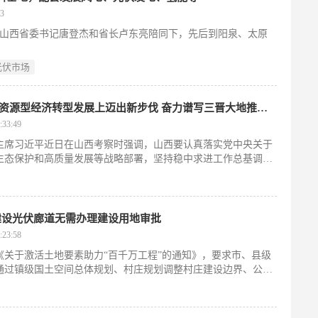
3
平在山西省委书记唐登杰和省长卢东亮陪同下，先后到阳泉、太原
光伏市场
习近平在山西考察时强调 努力在推动资源型经济转型发展上迈出新步伐 奋力谱写三晋大地推进中国式现代化新篇章
33:49
主席习近平近日在山西考察时强调，山西要认真落实党中央关于
生态保护和高质量发展等战略部署，坚持稳中求进工作总基调，
发展和安全，努力在推动资源型经济转型发展上迈出新步伐，奋
章。
道路建设光伏廊道无需办理建设用地审批
23:58
《关于激活土地要素助力“百千万工程”的通知》，要求市、县级
通过镇级国土空间总体规划、村庄规划调整村庄建设边界、公共
二三产业融合发展、乡村振兴、基础设施、科教文体卫以及具有
估优化调整用地布局。