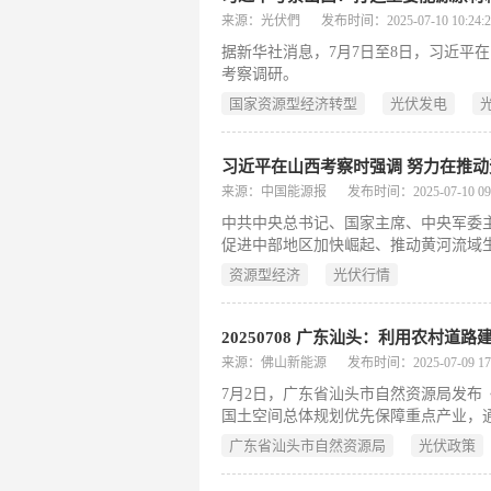
来源：光伏們
发布时间：2025-07-10 10:24:2
​据新华社消息，7月7日至8日，习近
考察调研。
国家资源型经济转型
光伏发电
来源：中国能源报
发布时间：2025-07-10 09:
中共中央总书记、国家主席、中央军委
促进中部地区加快崛起、推动黄河流域
完整准确全面贯彻新发展理念，统筹好
资源型经济
光伏行情
力谱写三晋大地推进中国式现代化新篇
20250708 广东汕头：利用农村
来源：佛山新能源
发布时间：2025-07-09 17:
7月2日，广东省汕头市自然资源局发布
国土空间总体规划优先保障重点产业，
服务和公用设施布局，优先保障农村一
广东省汕头市自然资源局
光伏政策
特定选址要求的产业项目，开展规划评