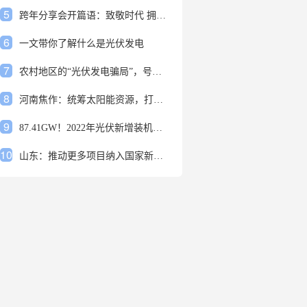
5
跨年分享会开篇语：致敬时代 拥抱变革
6
一文带你了解什么是光伏发电
7
农村地区的“光伏发电骗局”，号称能用屋顶赚钱，不少人已经上当
8
河南焦作：统筹太阳能资源，打造百万千瓦级光伏基地
9
87.41GW！2022年光伏新增装机规模发布
10
山东：推动更多项目纳入国家新增风光大基地项目
1
安装光伏发电申报流程四步走 手把手教你装起光伏电站
2
光伏发电是什么？光伏发电的优缺点有哪些？
3
6月21日 锅底料国内价格
4
光伏企业的业绩预告，透漏了这些信号
5
跨年分享会开篇语：致敬时代 拥抱变革