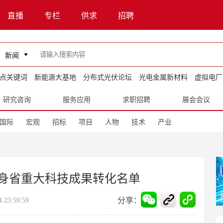
直播
专栏
供求
招聘
新闻
点关键词
新能源大基地
分布式光伏论坛
光电金属新材料
虚拟电厂
研究咨询
服务应用
求职招聘
展会会议
国际
宏观
招标
项目
人物
技术
产业
身省重大科技成果转化名单
分享：
23:59:59