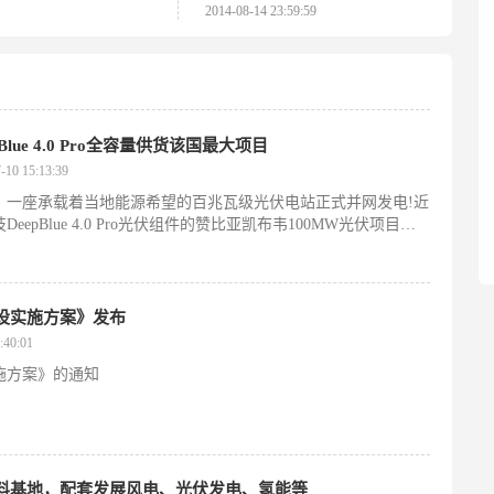
2014-08-14 23:59:59
贸易进
驱动手机电脑电动汽车
的公告
ue 4.0 Pro全容量供货该国最大项目
0 15:13:39
，一座承载着当地能源希望的百兆瓦级光伏电站正式并网发电!近
pBlue 4.0 Pro光伏组件的赞比亚凯布韦100MW光伏项目举
(Hakainde Hichilema)亲临现场揭牌剪彩，盛赞该项目为
程碑”。
设实施方案》发布
40:01
施方案》的通知
料基地，配套发展风电、光伏发电、氢能等