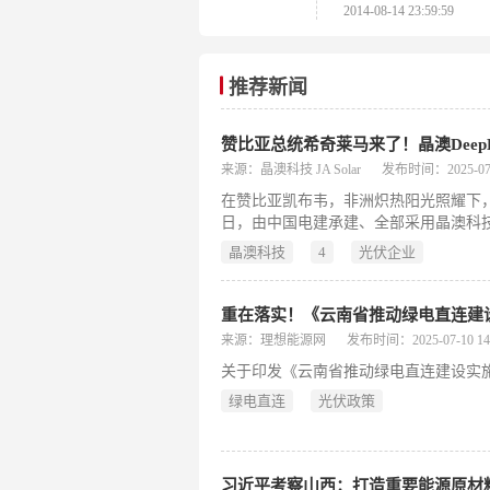
2014-08-14 23:59:59
阳能级多晶硅加工
口业务申请受理》
【精华】
推荐新闻
赞比亚总统希奇莱马来了！晶澳DeepBl
来源：晶澳科技 JA Solar
发布时间：2025-07-1
在赞比亚凯布韦，非洲炽热阳光照耀下
日，由中国电建承建、全部采用晶澳科技Dee
行盛大并网仪式。赞比亚总统哈凯恩德·希奇莱马
晶澳科技
4
光伏企业
“赞比亚迈向1000MW光伏目标的关键里
重在落实！《云南省推动绿电直连建
来源：理想能源网
发布时间：2025-07-10 14:
关于印发《云南省推动绿电直连建设实
绿电直连
光伏政策
习近平考察山西：打造重要能源原材