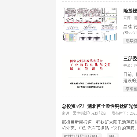
来源：
晶硅-
(Sho
点。受
隆基
步提升
过构建
光能，
三部
先进光
来源：
日前，
建设的
推进园
零碳
业能效
后产能
平，实
总投资5亿！湖北首个柔性钙钛矿光
零碳工
来源：柔性钙钛矿光伏前沿
发布时间：2025-07
据极目新闻报道，钙钛矿太阳电池薄膜
机外壳、电动汽车顶棚贴上这样的薄膜
市科协的“牵线搭桥”下，钙钛矿太阳
柔性钙钛矿光伏项目
项目