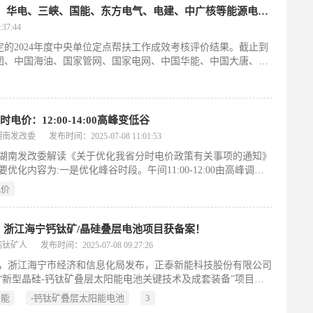
最高等次！中核、国网、华能、大唐、华电、三峡、国能、东方电气、电建、中广核等能源电力企业……
37:44
的2024年度中央单位定点帮扶工作成效考核评价结果。截止到
核集团、中国海油、国家管网、国家电网、中国华能、中国大唐、中
方电气、中国电建、中广核等获评最高等次。让我们来看看他们
时电价：12:00-14:00高峰变低谷
湖南发改委
发布时间：2025-07-08 11:01:53
湖南发改委解读《关于优化我省分时电价政策有关事项的通知》
要优化内容为:一是优化峰谷时段。午间11:00-12:00由高峰调整
2:00-14:00由高峰调整为低谷，预计可释放电力需求300万千瓦;
电价
段时间连续执行，16:00-24:00为高峰(尖峰)时段，0:00-16:00
6个小时为低谷时段或平时段;减少尖峰小时数，取消9月尖峰时
年尖峰电价小时数减少120小时。二是扩大执行范围。一是100千
亿！浙江海宁钙钛矿/晶硅叠层电池项目获备案！
瓦)以下工商业用户可选择执行分时电价。
钙钛矿人
发布时间：2025-07-08 09:27:26
日，浙江海宁市经济和信息化局发布，正泰新能科技股份有限公司
“新型晶硅-钙钛矿叠层太阳能电池关键技术及成套装备”项目获
新能
-钙钛矿叠层太阳能电池
3