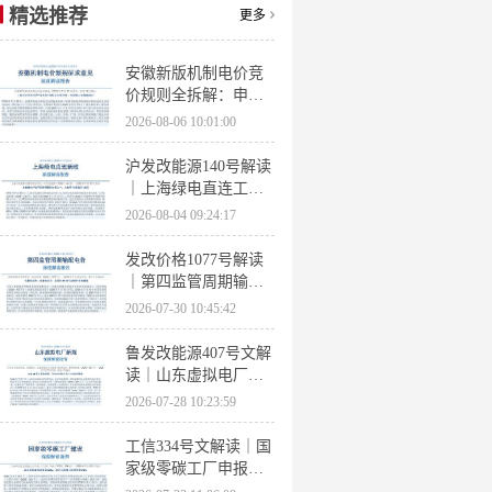
精选推荐
更多
安徽新版机制电价竞
价规则全拆解：申报
条件、保函罚则、出
2026-08-06 10:01:00
清机制、聚合商门槛
沪发改能源140号解读
｜上海绿电直连工作
方案 申报条件、源荷
2026-08-04 09:24:17
指标、场景优先级全
梳理
发改价格1077号解读
｜第四监管周期输配
电价落地 电量电价下
2026-07-30 10:45:42
调容量电价上调
鲁发改能源407号文解
读｜山东虚拟电厂管
理办法全文 分布式光
2026-07-28 10:23:59
伏打包入市规则详解
工信334号文解读｜国
家级零碳工厂申报条
件、三大硬性指标、