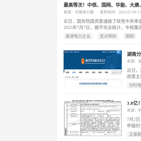
来源：中国电力报
发布时间：2025-07-08 11:
近日，国务院国资委通报了经党中央审定
2025年7月7日，据不完全统计，中
国华电、三峡集团、国家能源集团、东
能源电力企业
定点帮扶
国网
是怎么做的吧
湖南分
来源：
近日，
政策主
为平段1
分时
低谷和平
连续1
段，全
3.8
伏(千
来源：
7月2
申报的
备案。
正泰