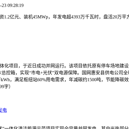
3 09:28:19
资1.2亿元、装机45MWp，年发电超4393万千瓦时，盘活2
。
体化项目，于近日成功并网运行。该项目依托原有停车场地建设分
00kW总控箱，实现“市电+光伏”双电源保障。国网惠安县供电公
0万kWh，满足枢纽站60%用电需求，年减碳约1500吨，节能降
99字）
发电
”一体化清洁能源示范项目实现全容量并网发电，其中光热部分为1