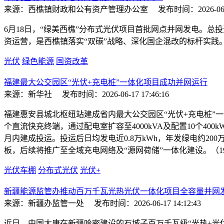
来源：西樵镇财政和公有资产管理办公室
发布时间：2026-06-2
6月18日，“绿美西樵”分布式光伏项目首批网点并网发电。总投
资运营，是西樵镇落实“双碳”战略、深化国企混改的标杆实践
光伏
绿色能源
国资改革
福建最大公交园区“光伏+充电桩”一体化项目成功并网运行
来源：新华社
发布时间：2026-06-17 17:46:16
福建惠安县城北枢纽站建成省内最大公交园区“光伏+充电桩”一
个直流快充终端，通过配电室扩容至4000kVA及配置10个4
月内建成投运。投运后日均发电近0.8万kWh，年发绿电约20
板，后续将推广至全域充电网络及“源网荷储”一体化建设。（1
光伏车棚
分布式光伏
光伏+
新疆能源监管办推动百万千瓦光热光伏一体化项目全容量并网
来源：新疆办监管一处
发布时间：2026-06-17 14:12:43
近日，中国大唐在新疆哈密建设的石城子百万千瓦级“光热+光伏