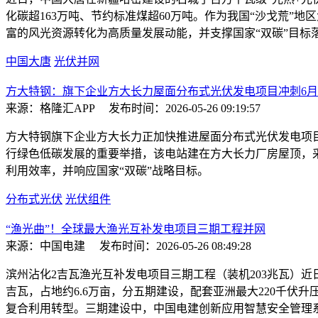
化碳超163万吨、节约标准煤超60万吨。作为我国“沙戈荒
富的风光资源转化为高质量发展动能，并支撑国家“双碳”目
中国大唐
光伏并网
方大特钢：旗下企业方大长力屋面分布式光伏发电项目冲刺6
来源：格隆汇APP
发布时间：2026-05-26 09:19:57
方大特钢旗下企业方大长力正加快推进屋面分布式光伏发电项目
行绿色低碳发展的重要举措，该电站建在方大长力厂房屋顶，采
利用效率，并响应国家“双碳”战略目标。
分布式光伏
光伏组件
“渔光曲”！全球最大渔光互补发电项目三期工程并网
来源：中国电建
发布时间：2026-05-26 08:49:28
滨州沾化2吉瓦渔光互补发电项目三期工程（装机203兆瓦）
吉瓦，占地约6.6万亩，分五期建设，配套亚洲最大220千
复合利用转型。三期建设中，中国电建创新应用智慧安全管理系