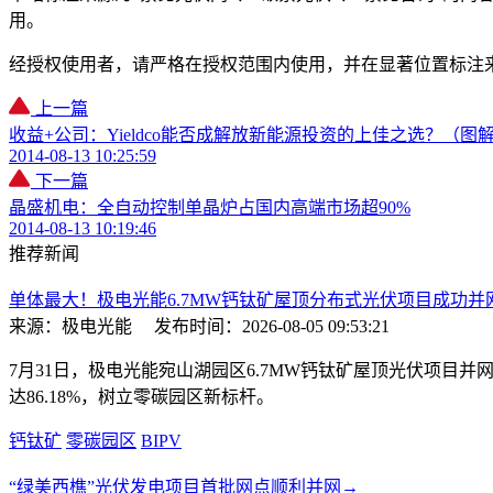
用。
经授权使用者，请严格在授权范围内使用，并在显著位置标注
上一篇
收益+公司：Yieldco能否成解放新能源投资的上佳之选？（图
2014-08-13 10:25:59
下一篇
晶盛机电：全自动控制单晶炉占国内高端市场超90%
2014-08-13 10:19:46
推荐新闻
单体最大！极电光能6.7MW钙钛矿屋顶分布式光伏项目成功并
来源：极电光能
发布时间：2026-08-05 09:53:21
7月31日，极电光能宛山湖园区6.7MW钙钛矿屋顶光伏项目并
达86.18%，树立零碳园区新标杆。
钙钛矿
零碳园区
BIPV
“绿美西樵”光伏发电项目首批网点顺利并网→