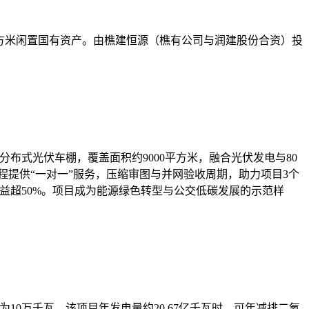
0万平方米闲置国有资产。由樵建恒源（樵有公司与润建股份合资）投
布式光伏车棚，覆盖面积约9000平方米，融合光伏发电与80
司全程提供“一对一”服务，压缩审图与并网验收周期，助力项目3个
碳效益超50%。项目成为能源绿色转型与公交低碳发展的示范样
0万千瓦。该项目年发电量约20.67亿千瓦时，可年减排二氧