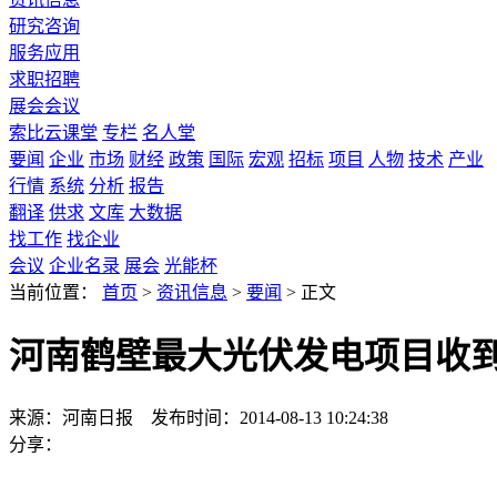
研究咨询
服务应用
求职招聘
展会会议
索比云课堂
专栏
名人堂
要闻
企业
市场
财经
政策
国际
宏观
招标
项目
人物
技术
产业
行情
系统
分析
报告
翻译
供求
文库
大数据
找工作
找企业
会议
企业名录
展会
光能杯
当前位置：
首页
>
资讯信息
>
要闻
>
正文
河南鹤壁最大光伏发电项目收
来源：河南日报
发布时间：2014-08-13 10:24:38
分享：