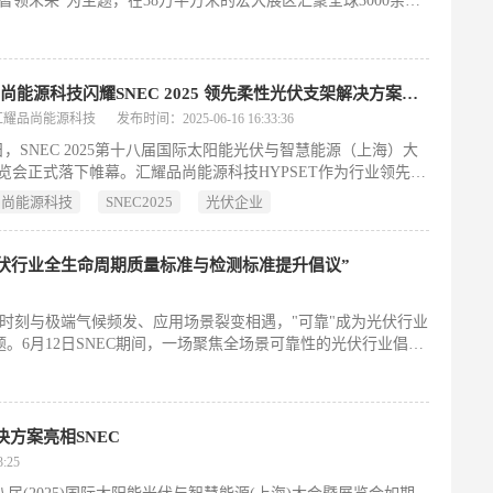
领未来”为主题，在38万平方米的宏大展区汇聚全球3000余家
与。作为全球光伏与储能领域的顶级盛会，SNEC成功搭建了行
产业升级与可持续发展路径，再次巩固其全球产业风向标的地
汇耀品尚能源科技闪耀SNEC 2025 领先柔性光伏支架解决方案引全场关注!
汇耀品尚能源科技
发布时间：2025-06-16 16:33:36
3日，SNEC 2025第十八届国际太阳能光伏与智慧能源（上海）大
览会正式落下帷幕。汇耀品尚能源科技HYPSET作为行业领先的
伏支架解决方案提供商，携重磅新品、前沿方案精彩亮相，收获
品尚能源科技
SNEC2025
光伏企业
果并顺利收官！
光伏行业全生命周期质量标准与检测标准提升倡议”
时刻与极端气候频发、应用场景裂变相遇，"可靠"成为光伏行业
。6月12日SNEC期间，一场聚焦全场景可靠性的光伏行业倡议
国质量认证中心、中国计量科学研究院、国家太阳能光伏产品质
司、北京鉴衡认证中心、德国莱茵TÜV集团、TÜV南德意志集
代下，光伏行业全生命周期质量标准与检测标准提升倡议》，为
决方案亮相SNEC
:25