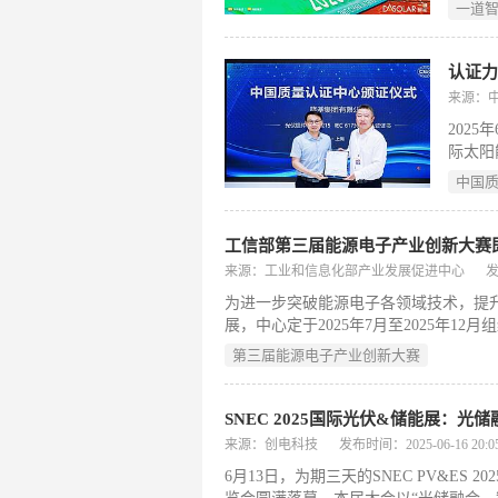
人的生
一道
新能以
产品，
的规模
印玉根
来源：
断并联
202
光
际太阳
会（简
中国
中心（
与产业
键领域
工信部第三届能源电子产业创新大赛
来源：工业和信息化部产业发展促进中心
发
为进一步突破能源电子各领域技术，提
展，中心定于2025年7月至2025年
新挑战赛。
第三届能源电子产业创新大赛
SNEC 2025国际光伏&储能展：
来源：创电科技
发布时间：2025-06-16 20:05
6月13日，为期三天的SNEC PV&E