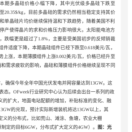
统计，本期多晶硅价格小幅下降，其中光伏级多晶硅下跌至
下跌至20.35$/kg，目前多晶硅的需求仍然相当稳定支持其价
和单晶硅片均价继续保持温和下跌趋势，随着美国不利
停产使得晶片的求和价格压力影响很大。太阳能电池方
，跌幅更是超过了1.8%，主要是受美国初步的反倾销裁
件适度下降，本期晶硅组件已经下跌至0.618美元/瓦，
上涨，本期薄膜组件上涨0.002美元/瓦，价格已经升至
反倾销和需求疲软的影响，晶硅和薄膜组件价格继续呈现不同
确保今年全年中国光伏发电并网容量达到13GW。这
表态。OFweek行业研究中心认为后续会出台一系列的政
义的扩大，地面电站配额的增加，补贴标准的变化、融
3GW的兑现，预计实际新增装机将达13GW以上，其
大定义的分布式，比如荒山、滩涂、鱼塘，农业大棚
原制定的目标6GW，分布式扩大定义的4GW）。
图：光