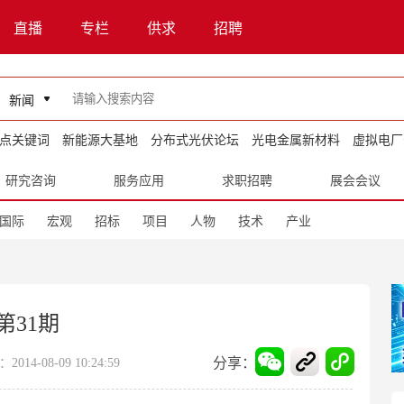
直播
专栏
供求
招聘
新闻
点关键词
新能源大基地
分布式光伏论坛
光电金属新材料
虚拟电厂
研究咨询
服务应用
求职招聘
展会会议
国际
宏观
招标
项目
人物
技术
产业
第31期
分享：
14-08-09 10:24:59