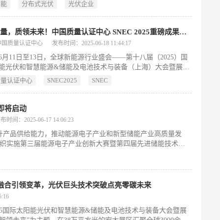
活。城市光伏作为多场景应用之一也迎来了快速发展浪潮，一道
智能
分布式光伏
光伏企业
技术创新为核心，全新推出了快速关断智能系统与轻质光伏系列
系统性解决了城市场景下电站安全与安装难题，为“光伏+”领域
化应用提供全场景解决方案。SNEC展会期间，一道电气总经理
认证力量，质领未来！中国质量认证中心 SNEC 2025重磅成果盘点
先生受邀参加2025第三届中国光伏储能国际大会并发表《一秒关
中国质量认证中心
发布时间：2025-06-18 11:44:17
短路新技术，保障光伏电站安全发电》主题报告，同期在第二届
5年6月11日至13日，全球新能源行业盛会——第十八届（2025）国
能光伏和智慧能源&储能及电池技术与装备（上海）大会暨展览
称SNEC ）在上海举行。作为行业发展的风向标，中国质量认证
质量认证中心
SNEC2025
SNEC
CQC）在本届展会上重磅颁发多张行业首张/首批认证证书，并
链龙头企业达成系列战略合作，覆盖光伏、储能、充电设施等关
，引领产业从规模扩张迈向质量效能新时代。
即将启动
布时间：2025-06-17 14:06:23
升产品供给能力，推动能源电子产业和新型储能产业高质量发
12月组织实施第三届能源电子产业创新大赛暨第四届先进储能技术创
光储融合引领变革，光伏巨头技术突破点亮零碳未来
:16
S 2025国际太阳能光伏和智慧能源&储能及电池技术与装备大会暨展