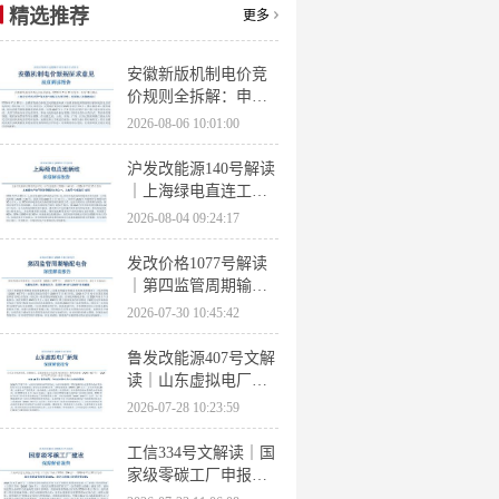
精选推荐
更多
安徽新版机制电价竞
价规则全拆解：申报
条件、保函罚则、出
2026-08-06 10:01:00
清机制、聚合商门槛
沪发改能源140号解读
｜上海绿电直连工作
方案 申报条件、源荷
2026-08-04 09:24:17
指标、场景优先级全
梳理
发改价格1077号解读
｜第四监管周期输配
电价落地 电量电价下
2026-07-30 10:45:42
调容量电价上调
鲁发改能源407号文解
读｜山东虚拟电厂管
理办法全文 分布式光
2026-07-28 10:23:59
伏打包入市规则详解
工信334号文解读｜国
家级零碳工厂申报条
件、三大硬性指标、