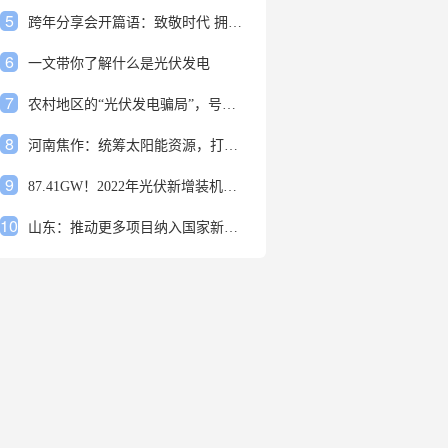
5
跨年分享会开篇语：致敬时代 拥抱变革
6
一文带你了解什么是光伏发电
7
农村地区的“光伏发电骗局”，号称能用屋顶赚钱，不少人已经上当
8
河南焦作：统筹太阳能资源，打造百万千瓦级光伏基地
9
87.41GW！2022年光伏新增装机规模发布
10
山东：推动更多项目纳入国家新增风光大基地项目
1
安装光伏发电申报流程四步走 手把手教你装起光伏电站
2
光伏发电是什么？光伏发电的优缺点有哪些？
3
6月21日 锅底料国内价格
4
光伏企业的业绩预告，透漏了这些信号
5
跨年分享会开篇语：致敬时代 拥抱变革