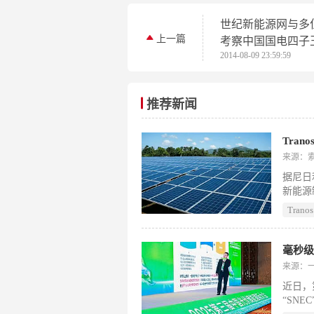
世纪新能源网与多
上一篇
考察中国国电四子
2014-08-09 23:59:59
100MW光伏电站
推荐新闻
Tra
来源：
据尼日
新能源
阳能光
Tranos
破长期
毫秒级
来源：
近日，
“SN