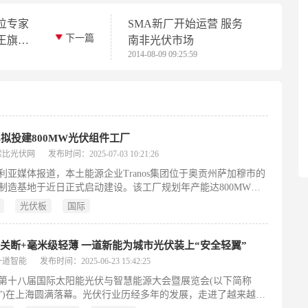
位专家
SMA新厂开始运营 服务
下一篇
王旗
南非光伏市场
2014-08-09 09:25:59
nos拟投建800MW光伏组件工厂
索比光伏网
发布时间：2025-07-03 10:21:26
利亚媒体报道，本土能源企业Tranos集团位于奥贡州萨加穆市的
制造基地于近日正式启动建设。该工厂规划年产能达800MW太
伏板，标志着尼日利亚在可再生能源领域迈出关键一步，有望打
光伏板
国际
依赖进口的局面，推动西非地区能源结构转型。
关断+毫米级轻薄 一道新能为城市光伏装上“安全轻翼”
一道智能
发布时间：2025-06-23 15:42:25
第十八届国际太阳能光伏与智慧能源大会暨展览会(以下简称
EC”)在上海圆满落幕。光伏行业历经多年的发展，走进了越来越多