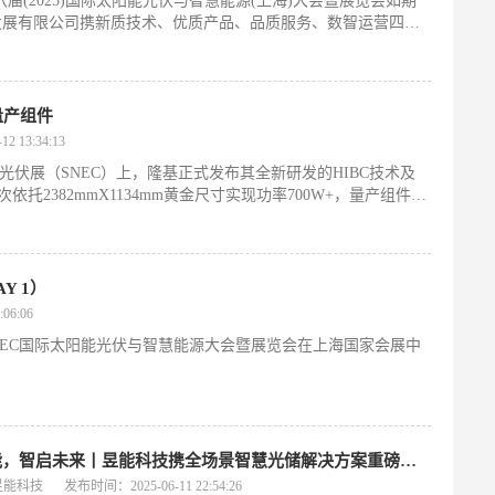
八届(2025)国际太阳能光伏与智慧能源(上海)大会暨展览会如期
发展有限公司携新质技术、优质产品、品质服务、数智运营四位
诠释“质造”含义，全方位展示智慧光伏时代未来图景。
量产组件
 13:34:13
阳能光伏展（SNEC）上，隆基正式发布其全新研发的HIBC技术及
依托2382mmX1134mm黄金尺寸实现功率700W+，量产组件效
入“25%+时代”。
Y 1）
06:06
5)SNEC国际太阳能光伏与智慧能源大会暨展览会在上海国家会展中
AI赋能，智启未来丨昱能科技携全场景智慧光储解决方案重磅亮相SNEC！
昱能科技
发布时间：2025-06-11 22:54:26