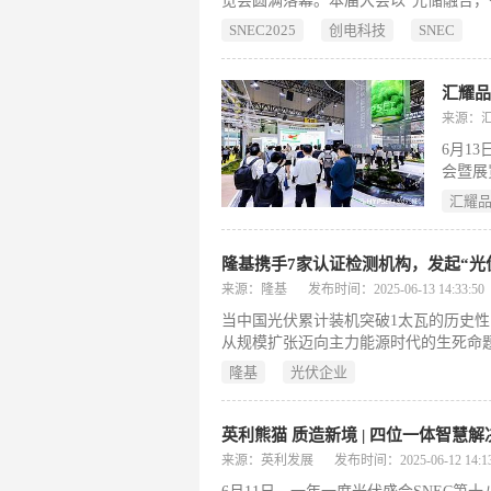
览会圆满落幕。本届大会以“光储融合，智
能源企业，吸引超50万人次专业观众参
SNEC2025
创电科技
SNEC
业领袖对话平台，深入探讨技术革新、
位。
来源：
6月1
会暨展
柔性光
汇耀
丰硕成
隆基携手7家认证检测机构，发起“
来源：隆基
发布时间：2025-06-13 14:33:50
当中国光伏累计装机突破1太瓦的历史性
从规模扩张迈向主力能源时代的生死命题
在隆基绿能展台诞生。隆基绿能联合中
隆基
光伏企业
量检验检测中心、华电电科院电科新能公
团共8家权威机构共同发布《全场景时
行业从规模扩张转向高质量发
英利熊猫 质造新境 | 四位一体智慧解
来源：英利发展
发布时间：2025-06-12 14:13