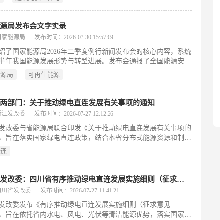
出到2030年单位建筑面积碳排放下降8.5%、能耗下降5%、人均
下降3%，并推动碳排放总量尽早达峰。主要任务包括：完善分
管理机制，强化目标考核与定额约束；加大既有建筑及用能设备
能源局发布会文字实录
造力度，推广绿色建筑与超低能耗技术；优化能源结构，严控煤
国家能源局
发布时间：2026-07-30 15:57:09
，扩大太阳能等可再生能源应用，探索建筑光伏一体化、智能微
绍了国家能源局2026年二季度例行新闻发布会的核心内容，系统
新模式；提升电气化水平，加快新能源汽车及充电设施布局；同
半年我国能源发展形势与转型进展。发布会通报了全国能源安全
推进节水、反食品浪费、垃圾分类、绿色办公与宣传教育，并加
力持续增强、能源有效投资稳步增长、绿色低碳转型加速推进三
标准、计量统计、市场机制和人才能力等支撑保障。方案强调部
能源局
可再生能源
：电力装机突破40亿千瓦，煤电发电量占比首次降至49.7%；可
、区域联动与多元参与，压实各级公共机构主体责任，确保各项
装机达24.55亿千瓦（占总装机60.7%），其中风光装机19.51
地见效。（199字）
，可再生能源发电量占全部发电量的41.2%；新型储能装机达
省两部门：关于推动绿电直连发展有关事项的通知
3亿千瓦，同比增长61%。同时，发布会还通报了迎峰度夏电力保供
浙江发改委
发布时间：2026-07-27 12:12:26
稳、充电基础设施达2305.7万个、《中国新型储能发展报告
发改委与省能源局联合印发《关于推动绿电直连发展有关事项的
26）》发布等重点情况，并就绿电消费考核扩容、电力市场建设、
，旨在落实国家绿电直连政策，结合本省分布式能源资源和制造
主供给提升及全球能源转型引领作用等热点问题作出政策回应。
，构建规范化绿电专线直供体系。文件明确并网与离网两类实施
字）
直连
覆盖新增负荷、出口降碳企业、自备电厂改造及新能源消纳受阻
用场景，并支持分布式光伏集中汇流参与直供。政策设定60%自
、20%余电上网的刚性消纳比例，划定220千伏接入的安全评估
四川省发改委：四川省有序推动绿电直连发展实施细则（征求意见稿）
实行市级联审建设计划、省级备案的分级管理，鼓励民间资本多
四川省发改委
发布时间：2026-07-27 11:41:21
建设；要求项目整体入市交易，禁止电网代理购电；建立月度电
发改委发布《有序推动绿电直连发展实施细则（征求意见
、年度运行评估及“5年累计3年不达标即退出”的闭环监管机制，
，旨在依托省内水电、风电、光伏等清洁能源优势，落实国家绿
新能源就地消纳能力，助力制造与外贸企业降低绿色用能成本、