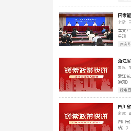
领，提
用水量
级分类
国家
节能改
来源：
炭消费
本文介
电网等
呈现上
时统筹
保障能
强制度
国家
大成效
门协同
再生能源
举措落
亿千瓦
浙江
1.5
来源：
总体平
浙江省
（20
通知》
油气自
业优势
（198
绿电
模式，
四大应
发自用
红线；
来源：
元合资
四川省
量监控
稿）》
以提升