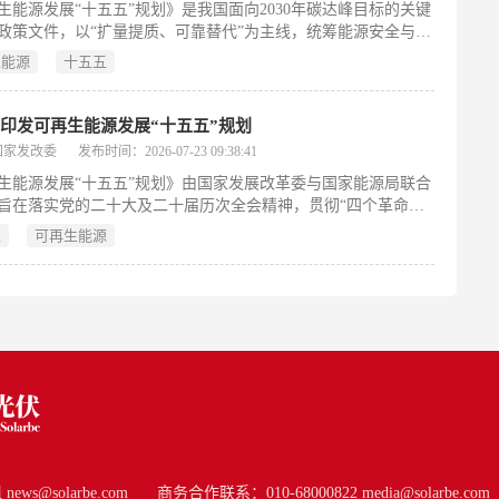
生能源发展“十五五”规划》是我国面向2030年碳达峰目标的关键
”目标的加快实现。（198字）
政策文件，以“扩量提质、可靠替代”为主线，统筹能源安全与绿
转型。规划明确四大核心目标：到2030年，可再生能源消费总量
生能源
十五五
亿吨标准煤；发电总装机达35亿千瓦，其中风电光伏超28亿千瓦、
50%；非电利用规模较2025年增长1.5倍；风电光伏平均置信出
%，迎峰时段电量占比超20%。为实现目标，规划部署七项重点
印发可再生能源发展“十五五”规划
扩大电力供给（优化“三北”基地、海上风电、水风光一体化及分
国家发改委
发布时间：2026-07-23 09:38:41
局）；提升可靠替代能力（建设系统友好型电站、推进多能一体
生能源发展“十五五”规划》由国家发展改革委与国家能源局联合
展抽水蓄能、增强源网荷协同）；突破非电利用（拓展绿氢氨
旨在落实党的二十大及二十届历次全会精神，贯彻“四个革命、
光供热、生物质及地热应用）；提升全社会消费水平；巩固技术
作”能源安全新战略，服务国家碳达峰、碳中和目标。该规划依
势；健全政策与市场机制；深化国际合作。全文突出集中式与分
五
可再生能源
华人民共和国国民经济和社会发展第十五个五年规划纲要》及
举、电量与电力双支撑、电与非电协同发展的系统性路径。
能源体系建设“十五五”规划》编制，聚焦可再生能源高质量发
字）
统部署“十五五”时期（2026—2030年）的发展目标、重点任务与
施。文件面向各省（区、市）发展改革与能源主管部门、国家能
出机构及有关中央企业，要求各单位结合实际，认真贯彻执行，
进可再生能源规模化、多元化、智能化发展，支撑新型能源体系
（198字）
s@solarbe.com
商务合作联系：010-68000822 media@solarbe.com