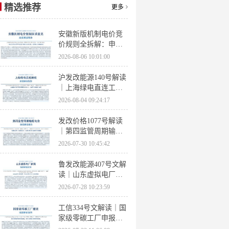
精选推荐
更多
安徽新版机制电价竞
价规则全拆解：申报
条件、保函罚则、出
2026-08-06 10:01:00
清机制、聚合商门槛
沪发改能源140号解读
｜上海绿电直连工作
方案 申报条件、源荷
2026-08-04 09:24:17
指标、场景优先级全
梳理
发改价格1077号解读
｜第四监管周期输配
电价落地 电量电价下
2026-07-30 10:45:42
调容量电价上调
鲁发改能源407号文解
读｜山东虚拟电厂管
理办法全文 分布式光
2026-07-28 10:23:59
伏打包入市规则详解
工信334号文解读｜国
家级零碳工厂申报条
件、三大硬性指标、