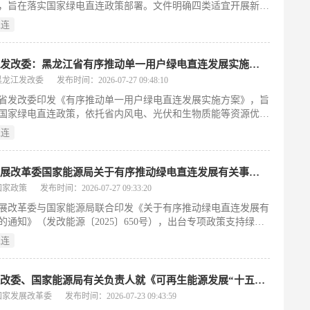
，旨在落实国家绿电直连政策部署。文件明确四类适宜开展新能
能成本、实现降碳目标。（199字）
直供的项目场景，对电源与负荷的地理布局、投资主体权责划
直连
荷电量配比等关键指标作出量化规定。审批机制实行分级管理，
初审、省级第三方机构开展专业评审。同时，构建覆盖项目立
设实施、并网运行到退出转型的全生命周期管理体系。该举措聚
黑龙江发改委：黑龙江省有序推动单一用户绿电直连发展实施方案
省内风电、光伏等可再生能源消纳难题，精准对接制造业及出口
黑龙江发改委
发布时间：2026-07-27 09:48:10
绿色电力的刚性需求，推动能源供给与产业用能低碳化协同发
省发改委印发《有序推动单一用户绿电直连发展实施方案》，旨
198字）
国家绿电直连政策，依托省内风电、光伏和生物质能等资源优势
结构特点，系统推进绿电就地消纳。方案明确区分并网型与离网
直连
项目，划定六大适用场景，并对项目布局、投资方式、电源与负
、申报审批、市场交易及退出机制等全流程作出细化规范。通过
准化专线直供模式，重点保障高载能企业、绿色制造企业、算力
国家发展改革委国家能源局关于有序推动绿电直连发展有关事项的通知
出口型企业获得稳定、可靠的绿色电力供应，从而支撑产业低碳
国家政策
发布时间：2026-07-27 09:33:20
新质生产力发展。（198字）
展改革委与国家能源局联合印发《关于有序推动绿电直连发展有
的通知》（发改能源〔2025〕650号），出台专项政策支持绿色
接连接用电负荷。文件以促进新能源就近就地消纳为核心目标，
直连
源—荷”融合发展的实施路径，系统明确了绿电直连项目的建设标
元化投资机制、安全运行要求及市场化交易规则。政策特别设定
用与余电上网的量化管控指标，并重点鼓励民营企业和出口外向
国家发改委、国家能源局有关负责人就《可再生能源发展“十五五”规划》答记者问
建设风电、光伏直连专线。此举旨在提升工业领域绿色用能比
国家发展改革委
发布时间：2026-07-23 09:43:59
动可再生能源资源与产业用电需求精准匹配，从而支撑全社会