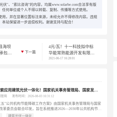
"、"索比咨询”的内容，均属www.solarbe.com合法享有版
，任何单位或个人不得以转载、复制、传播等方式使用。
使用，并在显著位置标注来源，未经允许不得修改内容。违规
，本站保留进一步追偿权利。谢谢支持与配合！
县海坝
4元/瓦！十一科技拟中标
下一篇
总承包中
华能常熟能源开发有限公
2021-06-17 16:28:01
司31兆瓦建筑光伏一体化
EPC项目
积极探索应用建筑光伏一体化！国家机关事务管理局、国家发展和改革委员会联合发布《“十五五”公共机构节能降碳工作方案》
国管局
发布时间：2026-08-03 10:31:12
五五”公共机构节能降碳工作方案》由国家机关事务管理局与国家
改革委员会联合印发，旨在系统推进2026—2030年公共机构节能
作，支撑全国碳达峰目标实现。方案明确以碳达峰碳中和为引
五
建筑光伏一体化