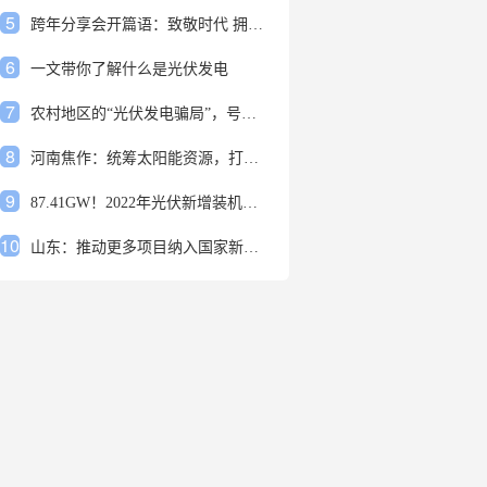
5
跨年分享会开篇语：致敬时代 拥抱变革
6
一文带你了解什么是光伏发电
7
农村地区的“光伏发电骗局”，号称能用屋顶赚钱，不少人已经上当
8
河南焦作：统筹太阳能资源，打造百万千瓦级光伏基地
9
87.41GW！2022年光伏新增装机规模发布
10
山东：推动更多项目纳入国家新增风光大基地项目
1
安装光伏发电申报流程四步走 手把手教你装起光伏电站
2
光伏发电是什么？光伏发电的优缺点有哪些？
3
6月21日 锅底料国内价格
4
光伏企业的业绩预告，透漏了这些信号
5
跨年分享会开篇语：致敬时代 拥抱变革