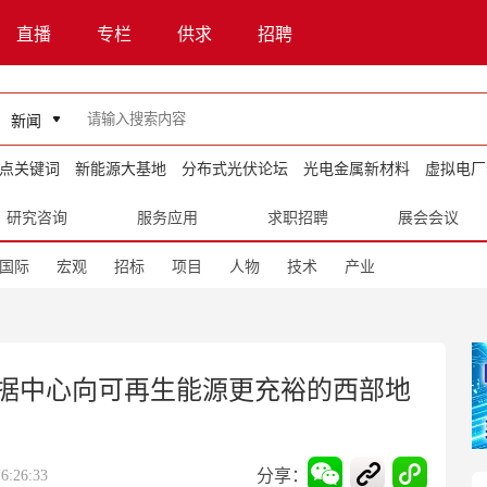
直播
专栏
供求
招聘
新闻
点关键词
新能源大基地
分布式光伏论坛
光电金属新材料
虚拟电厂
研究咨询
服务应用
求职招聘
展会会议
国际
宏观
招标
项目
人物
技术
产业
据中心向可再生能源更充裕的西部地
分享：
:26:33