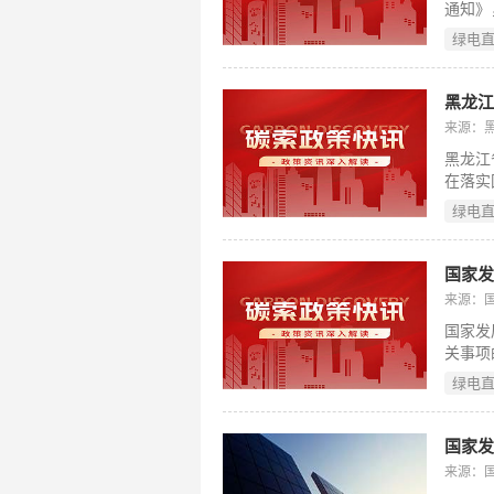
通知》
绿色用
源专线
绿电
分、源
由市州
项、建
焦破解
来源：
企业对
黑龙江
展。（
在落实
及工业
绿电
型两类
荷配比
建立标
中心及
来源：
转型与
国家发
关事项
电力直
绿电
创新“
准、多
自发自
型企业
来源：
例，推