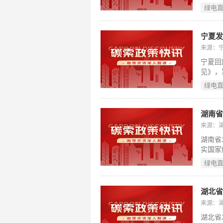
电直连
应对国
绿电
适用主
企业，
层面规
宁夏
方案编
来源：
立独立
宁夏回
电网安
见》，
径。（
进新能
绿电
存量用
并分阶
的直连
湖南
县、园
来源：
年起正
湖南省
业降低
实国家
绿电直
绿电
于新增
大场景
场交易
用、余
来源：
时设定
湖北省
伏和生