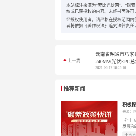
本站标注来源为“索比光伏网”、“碳索光伏
权或已获授权的内容。未经书面许可
经授权使用者，请严格在授权范围内
者将依据《著作权法》追究法律责任
云南省昭通市巧家
上一篇
240MW光伏EPC
2021-06-17 16:25:16
标候选人公示
推荐新闻
来源：
《“十
发展和
降碳工
十五