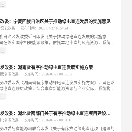
政策，并结合本地算力产业特点制定差异化规则。细则明确三类
际碳壁垒。（199字）
直连
体：新增用电负荷、自备电厂改造项目、应对国际碳壁垒的出口
并针对“三州一市”与省内其他地区分别设定余电上网限额。技术
定直连线路不超过60公里、电压等级不超220千伏；管理上覆盖
发改委：宁夏回族自治区关于推动绿电直连发展的实施意见
制、多级评审、开工时限及负荷退出等全流程闭环机制；配套建
宁夏发改委
发布时间：2026-07-27 10:54:24
计量、整体入市和区域差异化电价交易制度，在保障电力供应与
族自治区发改委近日印发《关于推动绿电直连发展的实施意
全前提下，为算力、制造及外贸企业提供新能源专线直供新路
旨在落实国家相关能源政策，依托本地丰富的风光资源，系统推
199字）
源就地消纳。文件聚焦新增负荷、自备电厂改造和出口企业三类
直连
电场景，明确将消纳受限的新能源项目纳入绿电直连电源范围，
段设定自发自用比例要求。同时，规定110千伏及以下电压等级
距离管控标准，规范多元主体投资合作方式，建立自治区、市、
省发改委：湖南省有序推动绿电直连发展实施方案
区四级联合申报评审机制及全周期动态监管体系。该政策自2026
湖南省发改委
发布时间：2026-07-27 09:55:15
式实施，通过建设绿色电力专线直供通道，助力高耗能及外贸企
发改委印发《湖南省有序推动绿电直连发展实施方案》，旨在落
绿色用能成本，加快全区能源结构低碳转型。（198字）
绿电直连顶层政策，结合本省新能源资源与产业实际，系统构建
连发展机制。方案将项目划分为并网型和离网型两类，明确适用
直连
负荷、自备电厂企业、出口及算力企业、消纳受限新能源项目四
。文件覆盖项目申报审批、投资建设、电网接入、调度运营、市
、费用缴纳、年度评估及退出等全链条管理规则，细化“自发自
湖北省发改委：湖北省两部门关于有序推动绿电直连项目建设的通知
电上网”的量化标准，并创新实施输配电费差异化缴纳方式。同
湖北省发改委
发布时间：2026-07-27 09:51:37
三年稳定运营期约束，通过规范化专线直供模式，提升风电、光
发改委与省能源局联合印发《关于有序推动绿电直连项目建设的
物质电力就地消纳能力，支持制造业、数据中心和外贸企业降低