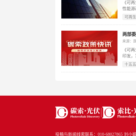
《可再
“双碳
性能源
色低碳
可再
达18
占比超
力达8
两部委
任务：
来源：
布式布
《可再
化、发
印发，
醇、风
一个合
产业优
十五
据《中
布式并
《新型
（199
展，系
保障措
源局派
协同推
建设。
投稿与新闻线索联系：010-68027865 刘小姐 new