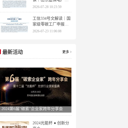
理办法全文 分布式光
2026-07-28 10:23:59
伏打包入市规则详解
工信334号文解读｜国
家级零碳工厂申报条
件、三大硬性指标、
2026-07-23 11:06:08
申报时间全梳理
最新活动
更多
2024第6届“碳索”企业家跨年分享会
2024光能杯 ● 创新分