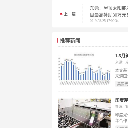
东莞：屋顶太阳能
上一篇
目最高补助30万元
2019-03-25 17:09:34
推荐新闻
1-5
来源：
本文基
来源国
8.9
美国
2.4
在供应
之（1
印度迎
利亚（
来源：Tai
其中埃
印度光伏企
年合作
目标于