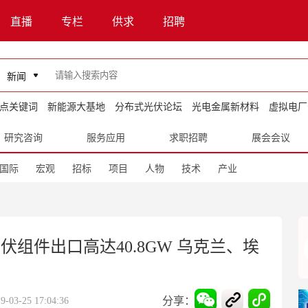
直播
专栏
供求
招聘
新闻
点关键词
新能源大基地
分布式光伏论坛
光电金属新材料
虚拟电厂
研究咨询
服务应用
求职招聘
展会会议
国际
宏观
招标
项目
人物
技术
产业
光伏组件出口高达40.8GW 乌克兰、埃
分享：
3-25 17:04:36