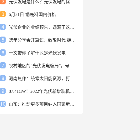
2
光伏发电是什么？光伏发电的优缺点有哪些？
3
6月21日 锅底料国内价格
4
光伏企业的业绩预告，透漏了这些信号
5
跨年分享会开篇语：致敬时代 拥抱变革
6
一文带你了解什么是光伏发电
7
农村地区的“光伏发电骗局”，号称能用屋顶赚钱，不少人已经上当
8
河南焦作：统筹太阳能资源，打造百万千瓦级光伏基地
9
87.41GW！2022年光伏新增装机规模发布
10
山东：推动更多项目纳入国家新增风光大基地项目
1
安装光伏发电申报流程四步走 手把手教你装起光伏电站
2
光伏发电是什么？光伏发电的优缺点有哪些？