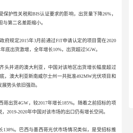
W，受保护性关税和BIS认证要求的影响，出货量下降26%，
但与第二名差距缩小。
规定2015年3月前通过FiT申请认定的项目需在2020
本年底出货激增，全年增长10%，出货超过5GW。
项目齐头并进的澳大利亚，中国对该地区出货增长幅度超过
年12月底，澳大利亚新南威尔士州一共批准492MW光伏项目和
来发展势头依旧强劲。
西哥出货4GW，较2017年增长185%。随着之前招标的项
，2019-2020年中国对该市场的出口仍有增长空间。
，增长138%。巴西与墨西哥光伏市场情况类似，是受招标推