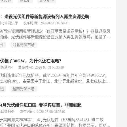
光伏市场
钙钛矿
光伏组件
ux的Active Glass技术——一种集成钙钛矿层的特种顶层玻璃，将其
各自现有的TOPCon组件产线，从而在不改变主体结构前提下提
最高28%。Rayzon依托其11.3GW双面组件制造平台，Navitas
省：退役光伏组件等新能源设备列入再生资源范畴
其垂直一体化产线，各承担5GW产能建设。项目严格遵循印度
河北省司法厅
发布时间：2026-07-17 09:50:41
认证要求，并支撑该国2030年500GW清洁能源目标。此前Caelux
省再生资源回收管理规定（修订草案征求意见稿）》拟将退役风
国Solx达成3GW合作，此次布局标志钙钛矿叠层技术加速迈向规
机组、光伏组件等新能源设备正式纳入再生资源范畴，拓展了再
用。（199字）
的定义边界。草案旨在加强再生资源回收管理，推动绿色低碳循
组件
河北光伏市场
，依据国家相关法律并结合本省实际制定。文件明确了政府统
门协同、社会参与的管理机制，强调规划引领与网点建设，要求
源回收体系与生活垃圾分类清运体系融合发展。同时，鼓励探索
伏装了30GW，为什么还在限电？
核算与激励机制，推广积分兑换、绿色信用等公众引导措施，并
越智通VN
发布时间：2026-07-08 06:36:19
向物流、数字化平台、线上线下融合等创新回收模式。草案还细
伏制造业近年迅猛扩张，截至2025年底组件年产能已达30GW，
营规范、安全环保要求、信息报送及法律责任等内容，全面强化
需求约10%，主要集中于北江、北宁等北部省份，且七成以上产
监管与行业规范化发展。（199字）
合光能、晶科能源等头部中资企业主导，高度依赖美国市场。然
制造
越南光伏市场
国自2022年起启动反规避调查，2023年终裁对多家中资背景越南
收50%–254%的叠加关税，2024年豁免期结束后出口通道急剧收
此同时，越南国内光伏装机仅约16–17GW，年新增需求仅2–
4月光伏组件进口国: 菲律宾居首，非洲崛起
，电网消纳能力严重滞后，导致产能利用率长期低于20%。面对
光伏情报处
发布时间：2026-07-06 08:57:01
多、卖不掉”的困局，行业正探索三条转型路径：拓展欧洲等多元
于美国海关2026年1—4月光伏组件（HS编码854143）进口数
场、参与本土工商业屋顶光伏与直购电项目、向支架、储能等低
析了美国光伏进口的总体趋势与来源国结构。数据显示，同期进
节延伸；但亦面临技术迭代加速、美国政策不可逆收紧及人力成