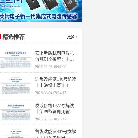
精选推荐
更多
安徽新版机制电价竞
价规则全拆解：申报
条件、保函罚则、出
2026-08-06 10:01:00
清机制、聚合商门槛
沪发改能源140号解读
｜上海绿电直连工作
方案 申报条件、源荷
2026-08-04 09:24:17
指标、场景优先级全
梳理
发改价格1077号解读
｜第四监管周期输配
电价落地 电量电价下
2026-07-30 10:45:42
调容量电价上调
鲁发改能源407号文解
读｜山东虚拟电厂管