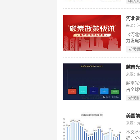
印度
Cael
适配于
升效率至
河北
则利用
来源：
ALMM
《河北
已与美
力发电
模化应
生资源
光伏
环发展
筹、部
再生资
越南光
碳减排
来源：
支持逆
越南光
化了经
占全球
全链条
能由天
光伏
而，美
工厂征
窄。与
美国前
3GW
来源：
“建得
本文基
海外市
据，分
关税环