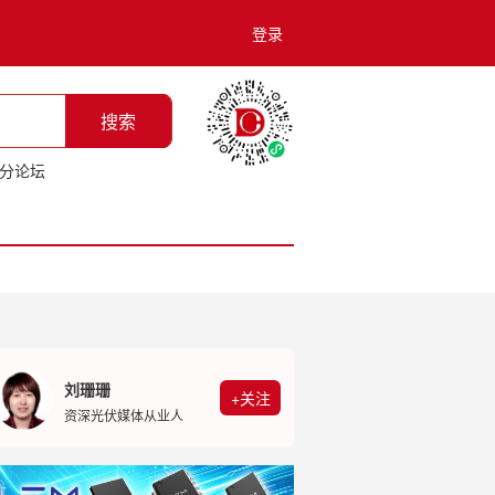
登录
搜索
分论坛
刘珊珊
+关注
资深光伏媒体从业人