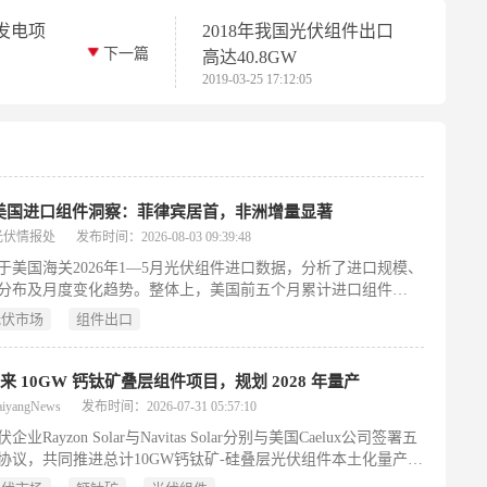
发电项
2018年我国光伏组件出口
下一篇
！
高达40.8GW
2019-03-25 17:12:05
月美国进口组件洞察：菲律宾居首，非洲增量显著
光伏情报处
发布时间：2026-08-03 09:39:48
于美国海关2026年1—5月光伏组件进口数据，分析了进口规模、
分布及月度变化趋势。整体上，美国前五个月累计进口组件
GW，同比2025年同期下降35%；虽4—5月出现小幅回升（分别为
光伏市场
组件出口
GW和2.1GW），但全年进口节奏明显弱于上年末的快速增长态势。
来源方面，东南亚仍为主力，菲律宾以3114MW居首位，印尼次
768MW）；非洲国家表现突出，埃塞俄比亚（936MW）和尼日
来 10GW 钙钛矿叠层组件项目，规划 2028 年量产
700MW）分列第三、第四，成为增长最显著的新兴出口区域，
yangNews
发布时间：2026-07-31 05:57:10
塞俄比亚保持月度稳定出货，尼日利亚则自3月起持续放量。
业Rayzon Solar与Navitas Solar分别与美国Caelux公司签署五
协议，共同推进总计10GW钙钛矿-硅叠层光伏组件本土化量产，
2028年面向印度地面电站市场实现商业化交付。双方将采用